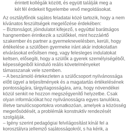
érintett kollégák között, és együtt találják meg a
két fél érdekeit figyelembe vevő megoldásokat.
Az osztályfőnök sajátos feladatai közé tartozik, hogy a nem
kívánatos feszültségek megelőzése érdekében:
– Biztonságot, jóindulatot kifejező, s egyúttal barátságos
hangnemben érintkezik a szülőkkel, mint hozzáértő
szakember és partner a gyermeknevelésben, kerüli, hogy
értékelése a szülőben gyermeke iránt akár indokolatlan
elvárásokat erősítsen meg, vagy felesleges indulatokat
keltsen, elősegíti, hogy a szülők a gyerek személyiségéből,
képességeiből kiinduló reális követelményeket
támasszanak vele szemben.
– A beszámoló értekezleten a szülőcsoport nyilvánossága
előtt ügyel a teljesítmények és a magatartás értékelésének
pontosságára, tárgyilagosságára, arra, hogy növendékei
közül senkit ne hozzon megszégyenítő helyzetbe. Csak
olyan információkat hoz nyilvánosságra egyes tanulókra,
illetve tanulócsoportokra vonatkozóan, amelyek a közösség
megerősödését, a problémák konstruktív rendezését
szolgálják.
– Igény szerint pedagógiai felvilágosítást kínál fel a
korosztályra jellemző sajátosságokról, s ha kérik, a