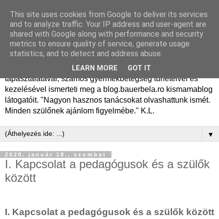
This site uses cookies from Google to deliver its services
Dr. Bauer Béla Ph.D.
and to analyze traffic. Your IP address and user-agent are
shared with Google along with performance and security
gyermekgyógyász
metrics to ensure quality of service, generate usage
statistics, and to detect and address abuse.
Dr. Bauer Béla Ph.D. gyermekgyógyász főorvos, 50 éves
LEARN MORE
GOT IT
tapasztalatával, számos gyermekbetegség tüneteivel és
kezelésével ismerteti meg a blog.bauerbela.ro kismamablog
látogatóit. "Nagyon hasznos tanácsokat olvashattunk ismét.
Minden szülőnek ajánlom figyelmébe." K.L.
▼
2020. január 18., szombat
I. Kapcsolat a pedagógusok és a szülők
között
I. Kapcsolat a pedagógusok és a szülők között