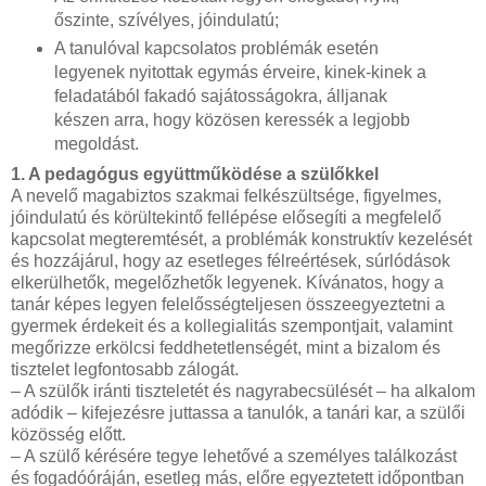
őszinte, szívélyes, jóindulatú;
A tanulóval kapcsolatos problémák esetén
legyenek nyitottak egymás érveire, kinek-kinek a
feladatából fakadó sajátosságokra, álljanak
készen arra, hogy közösen keressék a legjobb
megoldást.
1. A pedagógus együttműködése a szülőkkel
A nevelő magabiztos szakmai felkészültsége, figyelmes,
jóindulatú és körültekintő fellépése elősegíti a megfelelő
kapcsolat megteremtését, a problémák konstruktív kezelését
és hozzájárul, hogy az esetleges félreértések, súrlódások
elkerülhetők, megelőzhetők legyenek. Kívánatos, hogy a
tanár képes legyen felelősségteljesen összeegyeztetni a
gyermek érdekeit és a kollegialitás szempontjait, valamint
megőrizze erkölcsi feddhetetlenségét, mint a bizalom és
tisztelet legfontosabb zálogát.
– A szülők iránti tiszteletét és nagyrabecsülését – ha alkalom
adódik – kifejezésre juttassa a tanulók, a tanári kar, a szülői
közösség előtt.
– A szülő kérésére tegye lehetővé a személyes találkozást
és fogadóóráján, esetleg más, előre egyeztetett időpontban