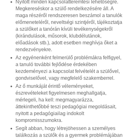
Nyitott minden kapcsolatteremtési lehetőségre.
Megkereséskor a szülő rendelkezésére áll. A
maga részéről rendszeresen beszámol a tanulók
előmeneteléről, neveltségi szintjéről, tájékoztatja
a szülőket a tanórán kívüli tevékenységekről
(kirándulások, műsorok, klubdélutánok,
előadások stb.), adott esetben meghívja őket a
rendezvényekre.
Az egyénenként felmerülő problémákra felfigyel,
a tanuló további fejlődése érdekében
kezdeményezi a kapcsolat felvételét a szülővel,
gondviselővel, vagy megfelelő szakemberrel.
Az ő munkáját érintő véleményeket,
észrevételeket figyelmesen meghallgatja,
mérlegeli, ha kell: megmagyarázza,
áttekinthetőbbé teszi pedagógiai megoldásait,
nyitott a pedagógiailag indokolt
kompromisszumokra.
Segít abban, hogy létrejöhessen a személyes
találkozás a szülők és a gyermek problémájában