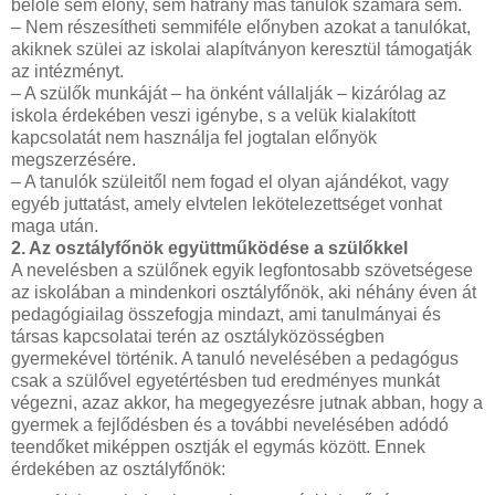
belőle sem előny, sem hátrány más tanulók számára sem.
– Nem részesítheti semmiféle előnyben azokat a tanulókat,
akiknek szülei az iskolai alapítványon keresztül támogatják
az intézményt.
– A szülők munkáját – ha önként vállalják – kizárólag az
iskola érdekében veszi igénybe, s a velük kialakított
kapcsolatát nem használja fel jogtalan előnyök
megszerzésére.
– A tanulók szüleitől nem fogad el olyan ajándékot, vagy
egyéb juttatást, amely elvtelen lekötelezettséget vonhat
maga után.
2. Az osztályfőnök együttműködése a szülőkkel
A nevelésben a szülőnek egyik legfontosabb szövetségese
az iskolában a mindenkori osztályfőnök, aki néhány éven át
pedagógiailag összefogja mindazt, ami tanulmányai és
társas kapcsolatai terén az osztályközösségben
gyermekével történik. A tanuló nevelésében a pedagógus
csak a szülővel egyetértésben tud eredményes munkát
végezni, azaz akkor, ha megegyezésre jutnak abban, hogy a
gyermek a fejlődésben és a további nevelésében adódó
teendőket miképpen osztják el egymás között. Ennek
érdekében az osztályfőnök: