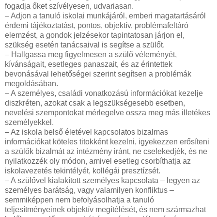
fogadja őket szívélyesen, udvariasan.
– Adjon a tanuló iskolai munkájáról, emberi magatartásáról
érdemi tájékoztatást, pontos, objektív, problémafeltáró
elemzést, a gondok jelzésekor tapintatosan járjon el,
szükség esetén tanácsaival is segítse a szülőt.
– Hallgassa meg figyelmesen a szülő véleményét,
kívánságait, esetleges panaszait, és az érintettek
bevonásával lehetőségei szerint segítsen a problémák
megoldásában.
– A személyes, családi vonatkozású információkat kezelje
diszkréten, azokat csak a legszükségesebb esetben,
nevelési szempontokat mérlegelve ossza meg más illetékes
személyekkel.
– Az iskola belső életével kapcsolatos bizalmas
információkat köteles titokként kezelni, igyekezzen erősíteni
a szülők bizalmát az intézmény iránt, ne cselekedjék, és ne
nyilatkozzék oly módon, amivel esetleg csorbíthatja az
iskolavezetés tekintélyét, kollégái presztízsét.
– A szülővel kialakított személyes kapcsolata – legyen az
személyes barátság, vagy valamilyen konfliktus –
semmiképpen nem befolyásolhatja a tanuló
teljesítményeinek objektív megítélését, és nem származhat