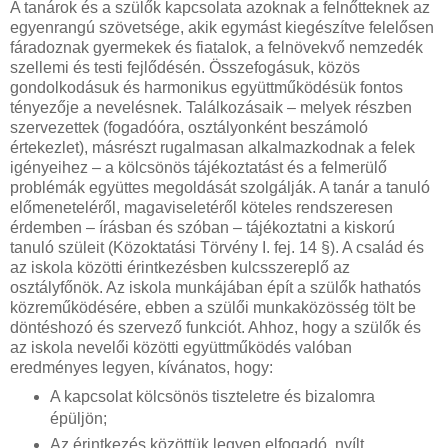
A tanárok és a szülők kapcsolata azoknak a felnőtteknek az
egyenrangú szövetsége, akik egymást kiegészítve felelősen
fáradoznak gyermekek és fiatalok, a felnövekvő nemzedék
szellemi és testi fejlődésén. Összefogásuk, közös
gondolkodásuk és harmonikus együttműködésük fontos
tényezője a nevelésnek. Találkozásaik – melyek részben
szervezettek (fogadóóra, osztályonként beszámoló
értekezlet), másrészt rugalmasan alkalmazkodnak a felek
igényeihez – a kölcsönös tájékoztatást és a felmerülő
problémák együttes megoldását szolgálják. A tanár a tanuló
előmeneteléről, magaviseletéről köteles rendszeresen
érdemben – írásban és szóban – tájékoztatni a kiskorú
tanuló szüleit (Közoktatási Törvény I. fej. 14 §). A család és
az iskola közötti érintkezésben kulcsszereplő az
osztályfőnök. Az iskola munkájában épít a szülők hathatós
közreműködésére, ebben a szülői munkaközösség tölt be
döntéshozó és szervező funkciót. Ahhoz, hogy a szülők és
az iskola nevelői közötti együttműködés valóban
eredményes legyen, kívánatos, hogy:
A kapcsolat kölcsönös tiszteletre és bizalomra
épüljön;
Az érintkezés közöttük legyen elfogadó, nyílt,