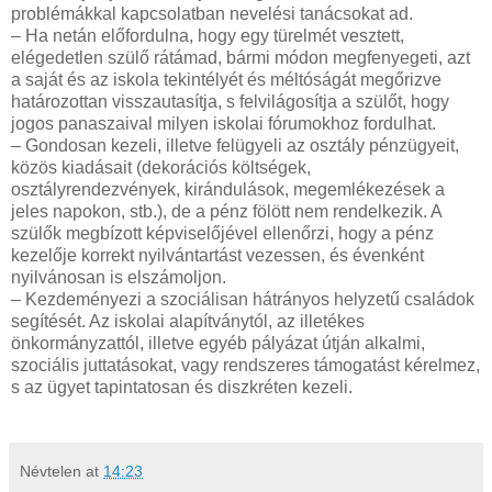
problémákkal kapcsolatban nevelési tanácsokat ad.
– Ha netán előfordulna, hogy egy türelmét vesztett,
elégedetlen szülő rátámad, bármi módon megfenyegeti, azt
a saját és az iskola tekintélyét és méltóságát megőrizve
határozottan visszautasítja, s felvilágosítja a szülőt, hogy
jogos panaszaival milyen iskolai fórumokhoz fordulhat.
– Gondosan kezeli, illetve felügyeli az osztály pénzügyeit,
közös kiadásait (dekorációs költségek,
osztályrendezvények, kirándulások, megemlékezések a
jeles napokon, stb.), de a pénz fölött nem rendelkezik. A
szülők megbízott képviselőjével ellenőrzi, hogy a pénz
kezelője korrekt nyilvántartást vezessen, és évenként
nyilvánosan is elszámoljon.
– Kezdeményezi a szociálisan hátrányos helyzetű családok
segítését. Az iskolai alapítványtól, az illetékes
önkormányzattól, illetve egyéb pályázat útján alkalmi,
szociális juttatásokat, vagy rendszeres támogatást kérelmez,
s az ügyet tapintatosan és diszkréten kezeli.
Névtelen
at
14:23