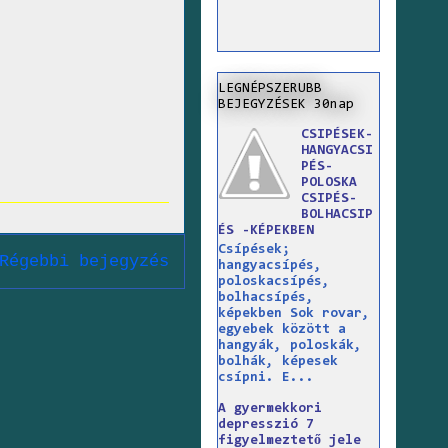
LEGNÉPSZERUBB
BEJEGYZÉSEK 30nap
CSIPÉSEK-
HANGYACSI
PÉS-
POLOSKA
CSIPÉS-
BOLHACSIP
ÉS -KÉPEKBEN
Csípések;
Régebbi bejegyzés
hangyacsípés,
poloskacsípés,
bolhacsípés,
képekben Sok rovar,
egyebek között a
hangyák, poloskák,
bolhák, képesek
csípni. E...
A gyermekkori
depresszió 7
figyelmeztető jele