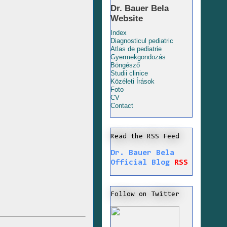
Dr. Bauer Bela
Website
Index
Diagnosticul pediatric
Atlas de pediatrie
Gyermekgondozás
Böngésző
Studii clinice
Közéleti Írások
Foto
CV
Contact
Read the RSS Feed
Dr. Bauer Bela
Official Blog
RSS
Follow on Twitter