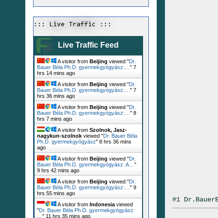
::: Live Traffic :::
Live Traffic Feed
A visitor from
Beijing
viewed "
Dr.
Bauer Béla Ph.D. gyermekgyógyász:…
"
7
hrs 14 mins ago
A visitor from
Beijing
viewed "
Dr.
Bauer Béla Ph.D. gyermekgyógyász:…
"
7
hrs 36 mins ago
A visitor from
Beijing
viewed "
Dr.
Bauer Béla Ph.D. gyermekgyógyász:…
"
8
hrs 7 mins ago
A visitor from
Szolnok, Jasz-
nagykun-szolnok
viewed "
Dr. Bauer Béla
Ph.D. gyermekgyógyász
"
8 hrs 36 mins
ago
A visitor from
Beijing
viewed "
Dr.
Bauer Béla Ph.D. gyermekgyógyász: A…
"
9 hrs 42 mins ago
A visitor from
Beijing
viewed "
Dr.
Bauer Béla Ph.D. gyermekgyógyász:…
"
9
hrs 55 mins ago
#1 Dr.Bauer
A visitor from
Indonesia
viewed
"
Dr. Bauer Béla Ph.D. gyermekgyógyász:
…
"
11 hrs 35 mins ago