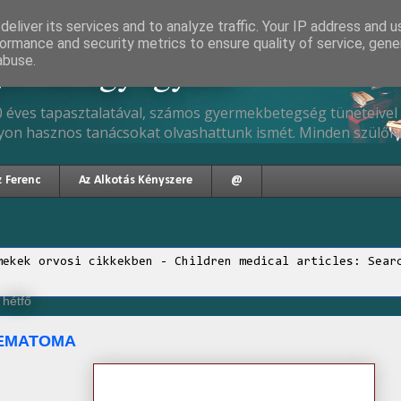
eliver its services and to analyze traffic. Your IP address and 
ormance and security metrics to ensure quality of service, gen
gyermekgyógyász
abuse.
 éves tapasztalatával, számos gyermekbetegség tüneteivel 
yon hasznos tanácsokat olvashattunk ismét. Minden szülőne
z Ferenc
Az Alkotás Kényszere
@
mekek orvosi cikkekben - Children medical articles: Sear
 hétfő
EMATOMA