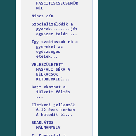
FASCITISCSECSEMŐK
NÉL
Nincs cím
Szocializálódik a
gyerek........(és
egyszer talán ...
Így szoktassuk rá a
gyereket az
egészséges
ételek...
VELESZÜLETETT
HASFALI SÉRV A
BÉLKACSOK
KITÜREMKEDÉ...
Bajt okozhat a
túlzott féltés
...
Életkori jellemzők
6-12 éves korban
A hatodik él...
SKARLÁTOS
MÁLNANYELV
I. Kapcsolat a