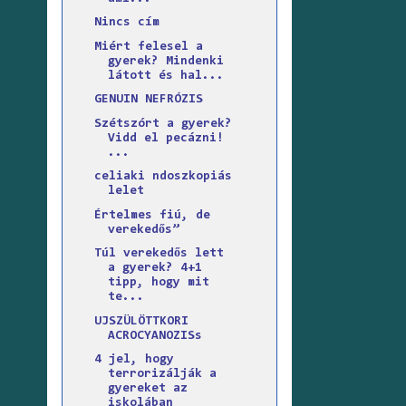
Nincs cím
Miért felesel a
gyerek? Mindenki
látott és hal...
GENUIN NEFRÓZIS
Szétszórt a gyerek?
Vidd el pecázni!
...
celiaki ndoszkopiás
lelet
Értelmes fiú, de
verekedős”
Túl verekedős lett
a gyerek? 4+1
tipp, hogy mit
te...
UJSZÜLÖTTKORI
ACROCYANOZISs
4 jel, hogy
terrorizálják a
gyereket az
iskolában