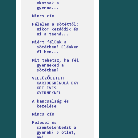
okoznak a
gyerme...
Nincs cím
Félelem a sötéttől:
mikor kezdődik és
mi a teend...
Miért félünk a
sötétben? Élénken
él ben...
Mit tehetsz, ha fél
gyermeked a
sötétben?
VELEÜZŐLETETT
KARIDEGBÉNULÁ EGY
KÉT ÉVES
GYERMEKNÉL
A kancsalság és
kezelése
Nincs cím
Felesel és
szemtelenkedik a
gyerek? 5 ötlet,
ami...