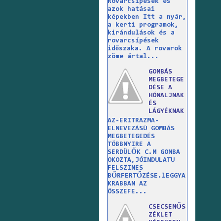
Rovarcsípések és
azok hatásai
képekben Itt a nyár,
a kerti programok,
kirándulások és a
rovarcsípések
időszaka. A rovarok
zöme ártal...
GOMBÁS
MEGBETEGE
DÉSE A
HÓNALJNAK
ÉS
LÁGYÉKNAK
AZ-ERITRAZMA-
ELNEVEZÁSÜ GOMBÁS
MEGBETEGEDÉS
TÖBBNYIRE A
SERDÜLŐK C.M GOMBA
OKOZTA,JÓINDULATU
FELSZINES
BŐRFERTŐZÉSE.lEGGYA
KRABBAN AZ
ÖSSZEFE...
CSECSEMŐS
ZÉKLET