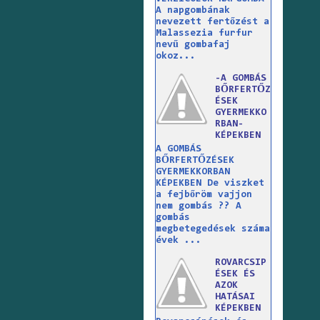
A napgombának
nevezett fertőzést a
Malassezia furfur
nevű gombafaj
okoz...
-A GOMBÁS
BŐRFERTŐZ
ÉSEK
GYERMEKKO
RBAN-
KÉPEKBEN
A GOMBÁS
BŐRFERTŐZÉSEK
GYERMEKKORBAN
KÉPEKBEN De viszket
a fejbőröm vajjon
nem gombás ?? A
gombás
megbetegedések száma
évek ...
ROVARCSIP
ÉSEK ÉS
AZOK
HATÁSAI
KÉPEKBEN