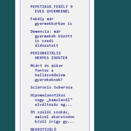
PEPETIKUS FEKÉLY 9
ÉVES GYERMEKNÉL
Fekély már
gyermekkorban is
Demencia: már
gyermekek között
is szedi
áldozatait
PERIORBITÁLIS
HERPES ZOOSTER
Miért és mikor
fontos a
hallásvédelem
gyerekeknek?
Sclerosis tuberosa
Hipomelanotikus
vagy „hamulevél”
elváltozás eg...
Öt szülői szokás,
amivel akaratodon
kívül irigy gy...
NEKROTIZÁLÓ