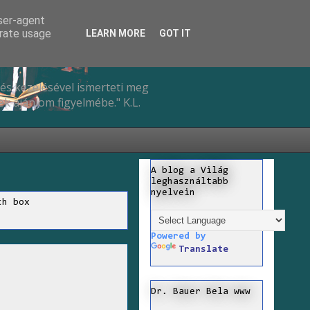
user-agent
erate usage
LEARN MORE
GOT IT
és kezelésével ismerteti meg
k ajánlom figyelmébe." K.L.
A blog a Világ
leghasználtabb
nyelvein
ch box
Powered by
Translate
Dr. Bauer Bela www