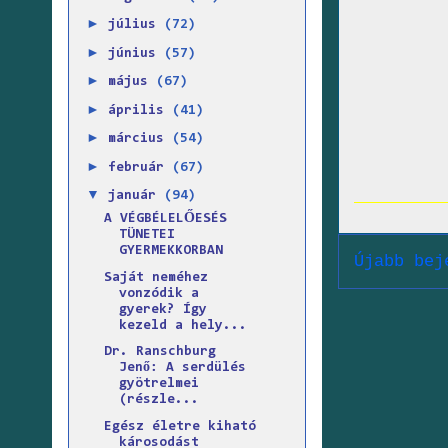
►
július
(72)
►
június
(57)
►
május
(67)
►
április
(41)
►
március
(54)
►
február
(67)
▼
január
(94)
A VÉGBÉLELŐESÉS
TÜNETEI
GYERMEKKORBAN
Újabb bej
Saját neméhez
vonzódik a
gyerek? Így
kezeld a hely...
Dr. Ranschburg
Jenő: A serdülés
gyötrelmei
(részle...
Egész életre kiható
károsodást