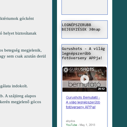
aktériumok gócként
LEGNÉPSZERUBB
BEJEGYZÉSEK 30nap
ó helyet biztosítanak
Gurushots - A világ
gos betegség megjelenik,
legnépszerűbb
agy sem csak azután derül
fotóverseny APPja!
sgálata indokolt.
stb. A szájüreg alapos
ökerén megjelenő gócos