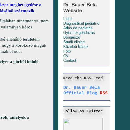
Dr. Bauer Bela
dszer megbetegedése a
Website
ladásából származik
.
Index
általában tünetmentes, nem
Diagnosticul pediatric
y valamilyen kóros
Atlas de pediatrie
Gyermekgondozás
Böngésző
é ellenálló területein
Studii clinice
es, hogy a kórokozó maguk
Közéleti Írások
utnak el oda.
Foto
CV
Contact
lyet a gócból induló
Read the RSS Feed
Dr. Bauer Bela
Official Blog
RSS
Follow on Twitter
ozók, amelyek a