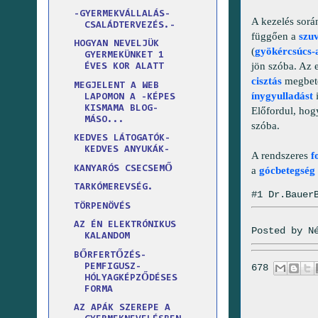
-GYERMEKVÁLLALÁS-
A kezelés sorá
CSALÁDTERVEZÉS.-
függően a
szu
HOGYAN NEVELJÜK
(
gyökércsúcs-
GYERMEKÜNKET 1
jön szóba. Az 
ÉVES KOR ALATT
cisztás
megbete
MEGJELENT A WEB
ínygyulladást
i
LAPOMON A -KÉPES
KISMAMA BLOG-
Előfordul, hog
MÁSO...
szóba.
KEDVES LÁTOGATÓK-
KEDVES ANYUKÁK-
A rendszeres
f
KANYARÓS CSECSEMŐ
a
gócbetegség
TARKÓMEREVSÉG.
#1 Dr.Bauer
TÖRPENÖVÉS
AZ ÉN ELEKTRÓNIKUS
Posted by
N
KALANDOM
BŐRFERTŐZÉS-
PEMFIGUSZ-
678
HÓLYAGKÉPZŐDÉSES
FORMA
AZ APÁK SZEREPE A