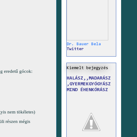
Dr. Bauer Bela
Twitter
Kiemelt bejegyzés
og eredetű gócok:
HALÁSZ,,MADARÁSZ
,GYERMEKGYÓGYÁSZ
MIND ÉHENKÓRÁSZ
yis nem tökéletes)
üli részen mégis