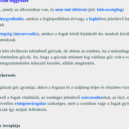
radt foggyökér
, amely az állcsontban van, és
nem tud előtörni
(pld.
bölcsességfog
)
ínygyulladás
, amikor a foglepedékben és/vagy a
fogkő
ben jelenlevő b
nek
tegség
(
ínysorvadás
), amikor a fogak körül kialakuló ún. tasakok kivál
iumoknak
 leírt elváltozás tekinthető gócnak, de abban az esetben, ha a másodla
értelműen gócok. Az, hogy a gócnak tekintett fog valóban góc volt-e v
megszüntetésére irányuló kezelés, ellátás megtörtént.
óckeresés
ászati góc gyanúja, akkor a fogazat és a szájüreg teljes és részletes viz
ell a fogak vitalitását, az esetleges jelenlevő
szuvasodás
okat, az ínyt, 
követően
röntgenvizsgálat
szükséges, mert a csontban vagy a fogak gy
csak így tudjuk felfedezni.
c terápiája