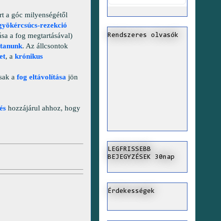
rt a góc milyenségétől
gyökércsúcs-rezekció
ása a fog megtartásával)
Rendszeres olvasók
ítanunk
. Az állcsontok
et
, a
krónikus
csak a
fog eltávolítása
jön
és
hozzájárul ahhoz, hogy
LEGFRISSEBB
BEJEGYZÉSEK 30nap
Érdekességek