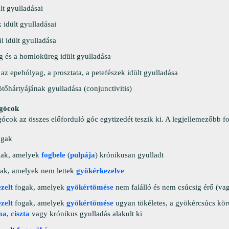
lt gyulladásai
idült gyulladásai
l idült gyulladása
g és a homloküreg idült gyulladása
 az epehólyag, a prosztata, a petefészek idült gyulladása
tőhártyájának gyulladása (conjunctivitis)
 gócok
gócok az összes előforduló góc egytizedét teszik ki. A legjellemezőbb f
gak
gak, amelyek
fogbele
(
pulpája
) krónikusan gyulladt
gak, amelyek nem lettek
gyökérkezelve
zelt
fogak, amelyek
gyökértömése
nem falálló és nem csúcsig érő (vag
zelt
fogak, amelyek
gyökértömése
ugyan tökéletes, a gyökércsúcs kör
ma
,
ciszta
vagy krónikus gyulladás alakult ki