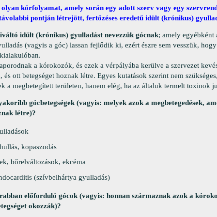
 olyan kórfolyamat, amely során egy adott szerv vagy egy szervren
távolabbi pontján létrejött, fertőzéses eredetű idült (krónikus) gyul
iváltó idült (krónikus) gyulladást nevezzük gócnak
; amely egyébként 
yulladás (vagyis a góc) lassan fejlődik ki, ezért észre sem vesszük, hog
 kialakulóban.
aporodnak a kórokozók, és ezek a vérpályába kerülve a szervezet kevésb
 és ott betegséget hoznak létre. Egyes kutatások szerint nem szükség
ek a megbetegített területen, hanem elég, ha az általuk termelt toxinok j
yakoribb gócbetegségek (vagyis: melyek azok a megbetegedések, ame
nak létre)?
yulladások
jhullás, kopaszodás
ek, bőrelváltozások, ekcéma
docarditis (szívbelhártya gyulladás)
rabban előforduló gócok (vagyis: honnan származnak azok a kórok
tegséget okozzák)?