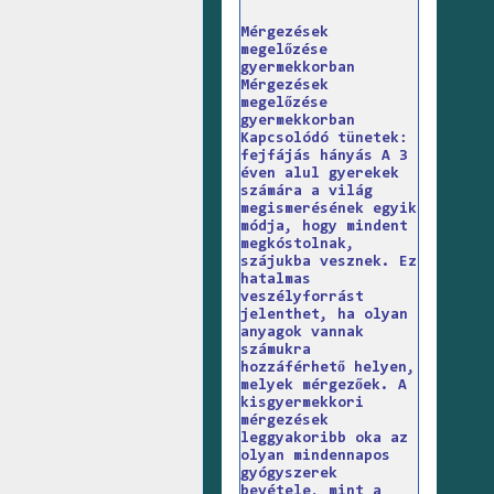
Mérgezések
megelőzése
gyermekkorban
Mérgezések
megelőzése
gyermekkorban
Kapcsolódó tünetek:
fejfájás hányás A 3
éven alul gyerekek
számára a világ
megismerésének egyik
módja, hogy mindent
megkóstolnak,
szájukba vesznek. Ez
hatalmas
veszélyforrást
jelenthet, ha olyan
anyagok vannak
számukra
hozzáférhető helyen,
melyek mérgezőek. A
kisgyermekkori
mérgezések
leggyakoribb oka az
olyan mindennapos
gyógyszerek
bevétele, mint a