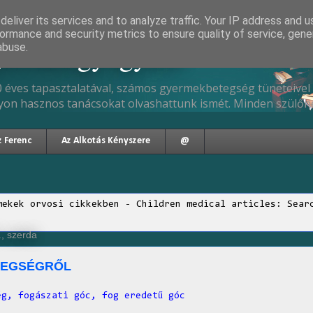
eliver its services and to analyze traffic. Your IP address and 
ormance and security metrics to ensure quality of service, gen
gyermekgyógyász
abuse.
 éves tapasztalatával, számos gyermekbetegség tüneteivel 
yon hasznos tanácsokat olvashattunk ismét. Minden szülőne
z Ferenc
Az Alkotás Kényszere
@
mekek orvosi cikkekben - Children medical articles: Sear
., szerda
TEGSÉGRŐL
ég, fogászati góc, fog eredetű góc