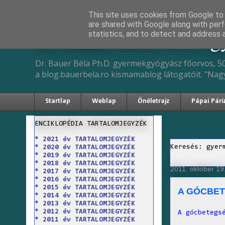
This site uses cookies from Google to d
are shared with Google along with perf
Dr. Bauer Béla Ph.D. 
statistics, and to detect and address 
Dr. Bauer Béla Ph.D. gyermekgyógyász főorvos, 50
a blog.bauerbela.ro kismamablog látogatóit. "Nag
Startlap
Weblap
Önéletrajz
Pápai Pári
ENCIKLOPÉDIA TARTALOMJEGYZÉK
* 2021 év TARTALOMJEGYZÉK
Keresés: gyer
* 2020 év TARTALOMJEGYZÉK
* 2019 év TARTALOMJEGYZÉK
* 2018 év TARTALOMJEGYZÉK
2011. október 19
* 2017 év TARTALOMJEGYZÉK
* 2016 év TARTALOMJEGYZÉK
* 2015 év TARTALOMJEGYZÉK
A GÓCBE
* 2014 év TARTALOMJEGYZÉK
* 2013 év TARTALOMJEGYZÉK
* 2012 év TARTALOMJEGYZÉK
A gócbetegs
* 2011 év TARTALOMJEGYZÉK