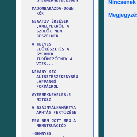
GYERMEKNEVELÉSBEN
Nincsenek
MAJOMBARÁZDA-DOWN
KÓR
Megjegyzé
NEGATIV ÉRZÉSEK
,AMELYEKRŐL A
SZÜLŐK NEM
BESZÉLNEK
A HELYES
ELŐKÉSZITÉS A
GYERMEK
TÜDŐMEZŐINEK A
VIZS...
NÉHÁNY SZÓ
ALISZTÉRZÉKENYSÉG
LAPPANGÓ
FORMÁIROL
GYERMEKNEVELÉS:5
MITOSZ
A SZÁJNYÁLKAHÁRTYA
APHTÁS FERTŐZÉSE
MÉG NEM JÖTT MEG A
MENSTRUÁCIÓD
-GENNYES