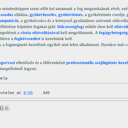
n mindenképpen szem előtt kel tartanunk a fog megtartásának elvét, ezé
vasodás
ellátása,
gyökérkezelés
,
gyökértömés
, a gyökértömés cseréje,
amputáció
, a gyökércsúcs és a környező gyulladásos szövetek eltávolít
előtörésre képtelen fogakat (pld.
bölcsességfog
) műtéti úton kell
eltávol
gedéseit a
ciszta eltávolításával
kell megoldanunk. A
fogágybetegség
lletve a
fogkövesedést
is kezelnünk kell.
y a fogmegtartó kezelések egyikét sem lehet alkalmazni. Ilyenkor már 
ogorvosi
ellenőrzés és a félévenkénti
professzionális szájhigiénés kezel
megelőzhető legyen.
Bela
évtelen
at
6:55
345