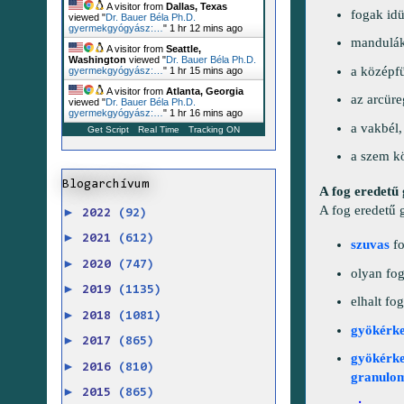
A visitor from
Dallas, Texas
fogak idü
viewed "
Dr. Bauer Béla Ph.D.
gyermekgyógyász:…
"
1 hr 12 mins ago
mandulák 
A visitor from
Seattle,
Washington
viewed "
Dr. Bauer Béla Ph.D.
a középfü
gyermekgyógyász:…
"
1 hr 15 mins ago
A visitor from
Atlanta, Georgia
az arcüre
viewed "
Dr. Bauer Béla Ph.D.
gyermekgyógyász:…
"
1 hr 16 mins ago
a vakbél,
Get Script
Real Time
Tracking ON
a szem kö
Blogarchívum
A fog eredetű
A fog eredetű 
►
2022
(92)
►
2021
(612)
szuvas
fo
►
2020
(747)
olyan fo
►
2019
(1135)
elhalt fo
►
2018
(1081)
gyökérke
►
2017
(865)
gyökérke
►
2016
(810)
granulo
►
2015
(865)