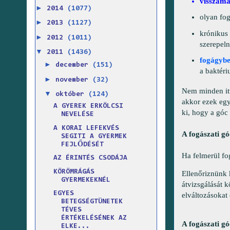
visszama
►
2014
(1077)
olyan fog
►
2013
(1127)
krónikus
►
2012
(1011)
szerepel
▼
2011
(1436)
fogágybe
►
december
(151)
a baktér
►
november
(32)
Nem minden itt
▼
október
(124)
akkor ezek egy
A GYEREK ERKÖLCSI
ki, hogy a góc 
NEVELÉSE
A KORAI LEFEKVÉS
A fogászati g
SEGITI A GYERMEK
FEJLŐDÉSÉT
Ha felmerül fog
AZ ÉRINTÉS CSODÁJA
KÖRÖMRÁGÁS
Ellenőriznünk k
GYERMEKEKNÉL
átvizsgálását 
EGYES
elváltozásokat 
BETEGSÉGTÜNETEK
TÉVES
ÉRTÉKELÉSÉNEK AZ
A fogászati gó
ELKE...