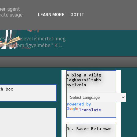
user-agent
erate usage
LEARN MORE
GOT IT
és kezelésével ismerteti meg
k ajánlom figyelmébe." K.L.
A blog a Világ
leghasználtabb
nyelvein
ch box
Powered by
Translate
Dr. Bauer Bela www