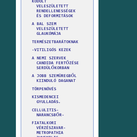
KÓDOLT
VELESZÜLETETT
RENDELLENESSÉGEK
ÉS DEFORMITÁSOK
A BAL SZEM
VELESZÜLETETT
GLAUKÓMÁJA
TERMÉSZETBARÁTOKNAK
-VITILIGÓS KEZEK
A NEMI SZERVEK
CANDIDA FERTŐZÉSE
SERDÜLŐKORBAN
A JOBB SZEMÜREGBŐL
KIINDULÓ DAGANAT
TÖRPENÖVÉS
KISMEDENCEI
GYULLADÁS.
CELLULITIS-
NARANCSBŐR-
FIATALKORI
VÉRZÉSZAVAR-
METROPATHIA