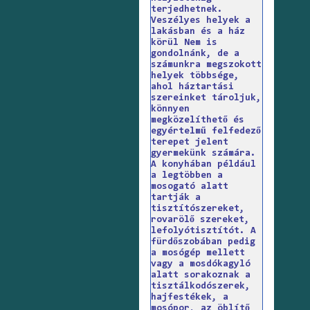
terjedhetnek.
Veszélyes helyek a
lakásban és a ház
körül Nem is
gondolnánk, de a
számunkra megszokott
helyek többsége,
ahol háztartási
szereinket tároljuk,
könnyen
megközelíthető és
egyértelmű felfedező
terepet jelent
gyermekünk számára.
A konyhában például
a legtöbben a
mosogató alatt
tartják a
tisztítószereket,
rovarölő szereket,
lefolyótisztítót. A
fürdőszobában pedig
a mosógép mellett
vagy a mosdókagyló
alatt sorakoznak a
tisztálkodószerek,
hajfestékek, a
mosópor, az öblítő