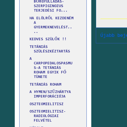
BŐRGYULLADÁS-
SZERPIGINOZUS
TERJEDÉSI FO...
HA ELÖLRŐL KEZDENÉM
A
GYERMEKNEVELÉST..
..
Újabb bej
KEDVES SZÜLŐK !!
TETÁNIÁS
SZÜLÉSZKÉZTARTÁS
A
CARPOPEDALOSPASMU
S-A TETÁNIÁS
ROHAM EGYIK FŐ
TÜNETE
TETÁNIÁS ROHAM
A HYMEN/SZŰZHÁRTYA
IMPERFORÁCIÓJA
OSZTEOMIELITISZ
OSZTEOMIELITISZ-
RADIOLÓGIAI
FELVÉTEL