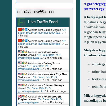
A gócbetegség
szervezet egy 
::: Live Traffic :::
A betegséget k
Live Traffic Feed
fájdalmas. A g
elváltozás van
A visitor from
Beijing
viewed "
Dr.
A gócban felsz
Bauer Béla Ph.D. gyermekgyógyász:…
"
4
mins ago
megtelepednek,
A visitor from
Beijing
viewed "
Dr.
is jelen legyen
Bauer Béla Ph.D. gyermekgyógyász:…
"
21
mins ago
Melyek a legg
A visitor from
Mooresville,
kórokozók hoz
Indiana
viewed "
Dr. Bauer Béla Ph.D.
gyermekgyógyász:…
"
1 hr 7 mins ago
A visitor from
Dallas, Texas
ízületi g
viewed "
Dr. Bauer Béla Ph.D.
gyermekgyógyász:…
"
1 hr 9 mins ago
foltos ha
A visitor from
New York City, New
York
viewed "
Dr. Bauer Béla Ph.D.
bőrkiütés
gyermekgyógyász:…
"
1 hr 9 mins ago
A visitor from
Atlanta, Georgia
reumás en
viewed "
Dr. Bauer Béla Ph.D.
gyermekgyógyász: A…
"
1 hr 11 mins ago
Mik a leggyak
A visitor from
Peterborough,
England
viewed "
Dr. Bauer Béla Ph.D.
másodlagos be
gyermekgyógyász:…
"
1 hr 11 mins ago