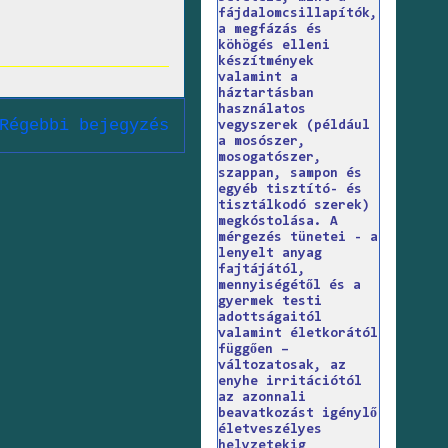
fájdalomcsillapítók,
a megfázás és
köhögés elleni
készítmények
valamint a
háztartásban
használatos
Régebbi bejegyzés
vegyszerek (például
a mosószer,
mosogatószer,
szappan, sampon és
egyéb tisztító- és
tisztálkodó szerek)
megkóstolása. A
mérgezés tünetei - a
lenyelt anyag
fajtájától,
mennyiségétől és a
gyermek testi
adottságaitól
valamint életkorától
függően –
változatosak, az
enyhe irritációtól
az azonnali
beavatkozást igénylő
életveszélyes
helyzetekig