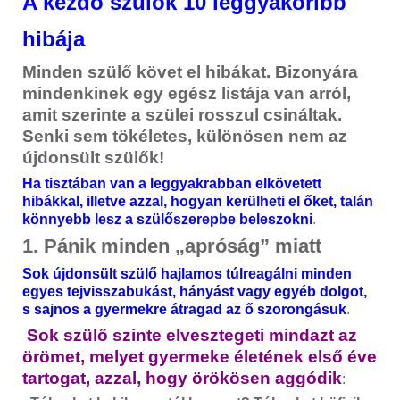
A kezdő szülők 10 leggyakoribb
hibája
Minden szülő követ el hibákat. Bizonyára
mindenkinek egy egész listája van arról,
amit szerinte a szülei rosszul csináltak.
Senki sem tökéletes, különösen nem az
újdonsült szülők!
Ha tisztában van a leggyakrabban elkövetett
hibákkal, illetve azzal, hogyan kerülheti el őket, talán
könnyebb lesz a szülőszerepbe beleszokni
.
1. Pánik minden „apróság” miatt
Sok újdonsült szülő hajlamos túlreagálni minden
egyes tejvisszabukást, hányást vagy egyéb dolgot,
s sajnos a gyermekre átragad az ő szorongásuk
.
Sok szülő szinte elvesztegeti mindazt az
örömet, melyet gyermeke életének első éve
tartogat, azzal, hogy örökösen aggódik
: