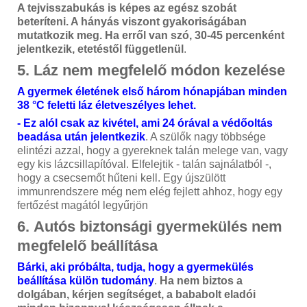
A tejvisszabukás is képes az egész szobát
beteríteni. A hányás viszont gyakoriságában
mutatkozik meg. Ha erről van szó, 30-45 percenként
jelentkezik, etetéstől függetlenül
.
5. Láz nem megfelelő módon kezelése
A gyermek életének első három hónapjában minden
38 °C feletti láz életveszélyes lehet.
- Ez alól csak az kivétel, ami 24 órával a védőoltás
beadása után jelentkezik
. A szülők nagy többsége
elintézi azzal, hogy a gyereknek talán melege van, vagy
egy kis lázcsillapítóval. Elfelejtik - talán sajnálatból -,
hogy a csecsemőt hűteni kell. Egy újszülött
immunrendszere még nem elég fejlett ahhoz, hogy egy
fertőzést magától legyűrjön
6. Autós biztonsági gyermekülés nem
megfelelő beállítása
Bárki, aki próbálta, tudja, hogy a gyermekülés
beállítása külön tudomány
.
Ha nem biztos a
dolgában, kérjen segítséget, a bababolt eladói