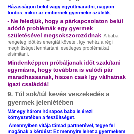
Házasságon belül vagy együttmaradni, nagyon
fontos, mikor az embernek gyermeke születik.
- Ne feledjük, hogy a párkapcsolaton belül
adódó problémák egy gyermek
születésével megsokszorozódnak
. A baba
rengeteg időt és energiát követel, így nehéz a régi
meghittséget fenntartani, esetleges problémákat
elsimítani.
Mindenképpen próbáljanak időt szakítani
egymásra, hogy továbbra is valódi pár
maradhassanak, hiszen csak így válhatnak
igazi családdá!
9. Túl sok/túl kevés veszekedés a
gyermek jelenlétében
Már egy három hónapos baba is érezi
környezetében a feszültséget
.
Amennyiben vitája támad partnerével, tegye fel
magának a kérdést: Ez mennyire lehet a gyermekem