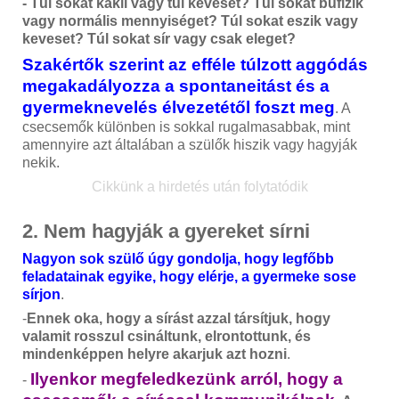
- Túl sokat kakil vagy túl keveset? Túl sokat büfizik
vagy normális mennyiséget? Túl sokat eszik vagy
keveset? Túl sokat sír vagy csak eleget?
Szakértők szerint az efféle túlzott aggódás
megakadályozza a spontaneitást és a
gyermeknevelés élvezetétől foszt meg
. A
csecsemők különben is sokkal rugalmasabbak, mint
amennyire azt általában a szülők hiszik vagy hagyják
nekik.
Cikkünk a hirdetés után folytatódik
2. Nem hagyják a gyereket sírni
Nagyon sok szülő úgy gondolja, hogy legfőbb
feladatainak egyike, hogy elérje, a gyermeke sose
sírjon
.
-
Ennek oka, hogy a sírást azzal társítjuk, hogy
valamit rosszul csináltunk, elrontottunk, és
mindenképpen helyre akarjuk azt hozni
.
Ilyenkor megfeledkezünk arról, hogy a
-