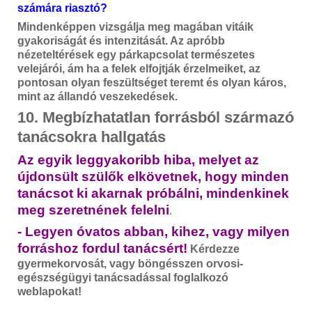
számára riasztó?
Mindenképpen vizsgálja meg magában vitáik
gyakoriságát és intenzitását. Az apróbb
nézeteltérések egy párkapcsolat természetes
velejárói, ám ha a felek elfojtják érzelmeiket, az
pontosan olyan feszültséget teremt és olyan káros,
mint az állandó veszekedések.
10. Megbízhatatlan forrásból származó
tanácsokra hallgatás
Az egyik leggyakoribb hiba, melyet az
újdonsült szülők elkövetnek, hogy minden
tanácsot ki akarnak próbálni, mindenkinek
meg szeretnének felelni
.
- Legyen óvatos abban, kihez, vagy milyen
forráshoz fordul tanácsért!
Kérdezze
gyermekorvosát, vagy böngésszen orvosi-
egészségügyi tanácsadással foglalkozó
weblapokat!