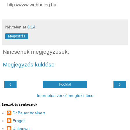
http://www.webbeteg.hu
Névtelen
at
8:14
Megosztás
Nincsenek megjegyzések:
Megjegyzés küldése
‹
›
Főoldal
Internetes verzió megtekintése
Szerzok és szerkesztok
Dr.Bauer Adalbert
Erogat
Unknown