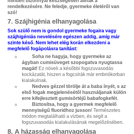
minden bizonnyal készségesen állnak a
rendelkezésére. Ne feledje, gyermeke életéről van
szó!
7. Szájhigénia elhanyagolása
Sok szülő nem is gondol gyermeke fogaira vagy
szájhigéniás nevelésére egészen addig, amíg már
szinte késő. Nem lehet elég korán elkezdeni a
megfelelő fogápolásra tanítást:
Soha ne hagyja, hogy gyermeke az
o
ágyban cumisüveget szopogatva nyugtassa
magát!
Ez növeli a későbbi fogszuvasodás
kockázatát, hiszen a fogcsírák már embriókorban
kialakulnak.
Nedves gézzel törölje át a baba ínyét, s az
o
első fogak megjelenésétől használjanak külön
erre kifejlesztett gumisörtéjű babafogkefét
.
Biztosítsa, hogy a gyermek megfelelő
o
mennyiségű fluoridhoz jusson
! Természetes
módon megtalálható a vízben, és segít a
fogszuvasodás kialakulásának megelőzésében.
8. A házasság elhanyagolása