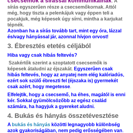
csecsemők a sírással kommunikálnak
.
A
sírás egyszerűen része a csecsemőkornak. Attól
még, hogy tiszta a pelenkájuk vagy éppen teli a
pocakjuk, még képesek úgy sírni, mintha a karjukat
tépnék.
Azonban ha a sírás tovább tart, mint egy óra, lázzal
és/vagy hányással jár, azonnal hívjon orvost!
3. Ébresztés etetés céljából
Hiba vagy csak hibás feltevés?
Szakértők szerint a szoptatott csecsemők is
képesek átaludni az éjszakát
.
Egyszerűen csak
hibás feltevés, hogy az anyatej nem elég kalóriadús,
ezért sok szülő ébreszti fel (éjszaka is) gyermekét
csak azért, hogy megetesse
.
Elfelejtik, hogy a csecsemő, ha éhes, magától is enni
kér. Sokkal gyümölcsözőbb az egész család
számára, ha hagyjuk a gyereket aludni.
4. Bukás és hányás összetévesztése
A
bukás és hányás
közötti legnagyobb különbség
azok gyakoriságában, nem pedig erősségében van
.