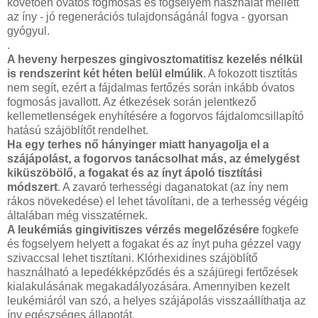
követően óvatos fogmosás és fogselyem használat mellett
az íny - jó regenerációs tulajdonságánál fogva - gyorsan
gyógyul.
.
A heveny herpeszes gingivosztomatitisz kezelés nélkül
is rendszerint két héten belül elmúlik
. A fokozott tisztítás
nem segít, ezért a fájdalmas fertőzés során inkább óvatos
fogmosás javallott. Az étkezések során jelentkező
kellemetlenségek enyhítésére a fogorvos fájdalomcsillapító
hatású szájöblítőt rendelhet.
Ha egy terhes nő hányinger miatt hanyagolja el a
szájápolást, a fogorvos tanácsolhat más, az émelygést
kiküszöbölő, a fogakat és az ínyt ápoló tisztítási
módszert
. A zavaró terhességi daganatokat (az íny nem
rákos növekedése) el lehet távolítani, de a terhesség végéig
általában még visszatérnek.
A leukémiás gingivitiszes vérzés megelőzésére
fogkefe
és fogselyem helyett a fogakat és az ínyt puha gézzel vagy
szivaccsal lehet tisztítani. Klórhexidines szájöblítő
használható a lepedékképződés és a szájüregi fertőzések
kialakulásának megakadályozására. Amennyiben kezelt
leukémiáról van szó, a helyes szájápolás visszaállíthatja az
íny egészséges állapotát.