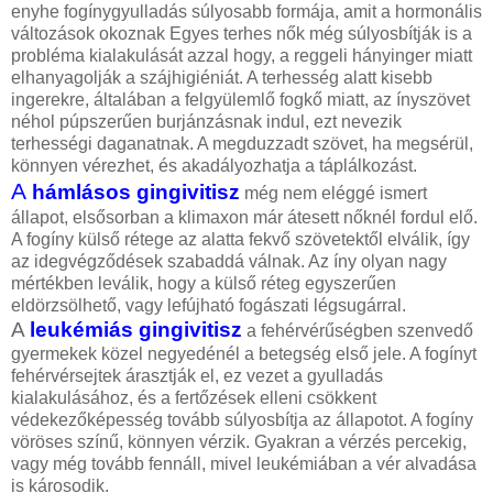
enyhe fogínygyulladás súlyosabb formája, amit a hormonális
változások okoznak Egyes terhes nők még súlyosbítják is a
probléma kialakulását azzal hogy, a reggeli hányinger miatt
elhanyagolják a szájhigiéniát. A terhesség alatt kisebb
ingerekre, általában a felgyülemlő fogkő miatt, az ínyszövet
néhol púpszerűen burjánzásnak indul, ezt nevezik
terhességi daganatnak. A megduzzadt szövet, ha megsérül,
könnyen vérezhet, és akadályozhatja a táplálkozást.
A
hámlásos gingivitisz
még nem eléggé ismert
állapot, elsősorban a klimaxon már átesett nőknél fordul elő.
A fogíny külső rétege az alatta fekvő szövetektől elválik, így
az idegvégződések szabaddá válnak. Az íny olyan nagy
mértékben leválik, hogy a külső réteg egyszerűen
eldörzsölhető, vagy lefújható fogászati légsugárral.
A
leukémiás gingivitisz
a fehérvérűségben szenvedő
gyermekek közel negyedénél a betegség első jele. A fogínyt
fehérvérsejtek árasztják el, ez vezet a gyulladás
kialakulásához, és a fertőzések elleni csökkent
védekezőképesség tovább súlyosbítja az állapotot. A fogíny
vöröses színű, könnyen vérzik. Gyakran a vérzés percekig,
vagy még tovább fennáll, mivel leukémiában a vér alvadása
is károsodik.