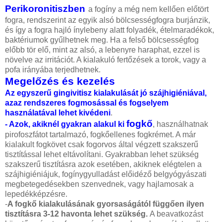
Perikoronitiszben
a fogíny a még nem kellően előtört
fogra, rendszerint az egyik alsó bölcsességfogra burjánzik,
és így a fogra hajló ínylebeny alatt folyadék, ételmaradékok,
baktériumok gyűlhetnek meg. Ha a felső bölcsességfog
előbb tör elő, mint az alsó, a lebenyre haraphat, ezzel is
növelve az irritációt. A kialakuló fertőzések a torok, vagy a
pofa irányába terjedhetnek.
Megelőzés és kezelés
Az egyszerű gingivitisz kialakulását jó szájhigiéniával,
azaz rendszeres fogmosással és fogselyem
használatával lehet kivédeni
.
fogkő
- Azok, akiknél gyakran alakul ki
, használhatnak
pirofoszfátot tartalmazó, fogkőellenes fogkrémet. A már
kialakult fogkövet csak fogorvos által végzett szakszerű
tisztítással lehet eltávolítani. Gyakrabban lehet szükség
szakszerű tisztításra azok esetében, akiknek elégtelen a
szájhigiéniájuk, fogínygyulladást előidéző belgyógyászati
megbetegedésekben szenvednek, vagy hajlamosak a
lepedékképzésre.
-
A fogkő kialakulásának gyorsaságától függően ilyen
tisztításra 3-12 havonta lehet szükség.
A beavatkozást