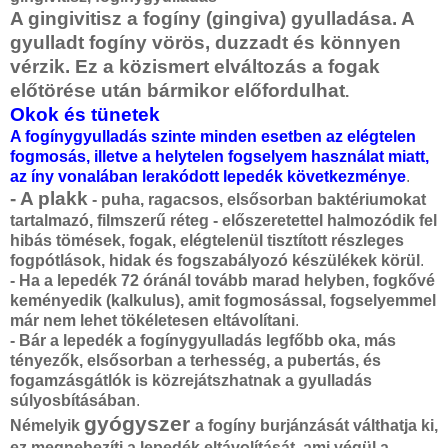
A gingivitisz a fogíny (gingiva) gyulladása. A
gyulladt fogíny vörös, duzzadt és könnyen
vérzik. Ez a közismert elváltozás a fogak
előtörése után bármikor előfordulhat
.
Okok és tünetek
A fogínygyulladás szinte minden esetben az elégtelen
fogmosás, illetve a helytelen fogselyem használat miatt,
az íny vonalában lerakódott lepedék következménye
.
- A plakk
- puha, ragacsos, elsősorban baktériumokat
tartalmazó, filmszerű réteg - előszeretettel halmozódik fel
hibás tömések, fogak, elégtelenül tisztított részleges
fogpótlások, hidak és fogszabályozó készülékek körül
.
- Ha a lepedék 72 óránál tovább marad helyben, fogkővé
keményedik (kalkulus), amit fogmosással, fogselyemmel
már nem lehet tökéletesen eltávolítani
.
- Bár a lepedék a fogínygyulladás legfőbb oka, más
tényezők, elsősorban a terhesség, a pubertás, és
fogamzásgátlók is közrejátszhatnak a gyulladás
súlyosbításában
.
gyógyszer
Némelyik
a fogíny burjánzását válthatja ki,
ez megnehezíti a lepedék eltávolítását, ami végül a