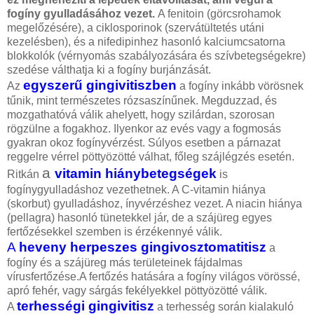
fogíny gyulladásához vezet.
A fenitoin (görcsrohamok
megelőzésére), a ciklosporinok (szervátültetés utáni
kezelésben), és a nifedipinhez hasonló kalciumcsatorna
blokkolók (vérnyomás szabályozására és szívbetegségekre)
szedése válthatja ki a fogíny burjánzását.
egyszerű gingivitiszben
Az
a fogíny inkább vörösnek
tűnik, mint természetes rózsaszínűnek. Megduzzad, és
mozgathatóvá válik ahelyett, hogy szilárdan, szorosan
rögzülne a fogakhoz. Ilyenkor az evés vagy a fogmosás
gyakran okoz fogínyvérzést. Súlyos esetben a párnazat
reggelre vérrel pöttyözötté válhat, főleg szájlégzés esetén.
a
vitamin hiánybetegségek
Ritkán
is
fogínygyulladáshoz vezethetnek. A C-vitamin hiánya
(skorbut) gyulladáshoz, ínyvérzéshez vezet. A niacin hiánya
(pellagra) hasonló tünetekkel jár, de a szájüreg egyes
fertőzésekkel szemben is érzékennyé válik.
A
heveny herpeszes gingivosztomatitisz
a
fogíny és a szájüreg más területeinek fájdalmas
vírusfertőzése.A fertőzés hatására a fogíny világos vörössé,
apró fehér, vagy sárgás fekélyekkel pöttyözötté válik.
terhességi gingivitisz
A
a terhesség során kialakuló