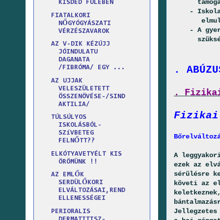
támogatás
KISDED FÜLÉBEN
- Iskolalá
FIATALKORI
elmulas
NŐGYÓGYÁSZATI
- A gyerme
VÉRZÉSZAVAROK
szükségle
AZ V-DIK KÉZÚJJ
JÓINDULATU
DAGANATA
. ABÚZU
/FIBRÓMA/ EGY ...
AZ UJJAK
VELESZÜLETETT
. Fizika
ÖSSZENÖVÉSE-/SIND
AKTILIA/
Fizikai
TÚLSÚLYOS
ISKOLÁSBÓL-
SZíVBETEG
Bőrelváltoz
FELNŐTT??
ELKÓTYAVETYÉLT KIS
A leggyakor
ÖRÖMÜNK !!
ezek az elv
sérülésre k
AZ EMLŐK
követi az e
SERDÜLŐKORI
ELVÁLTOZÁSAI,REND
keletkeznek
ELLENESSÉGEI
bántalmazás
Jellegzetes
PERIORALIS
DERMATITISZ-