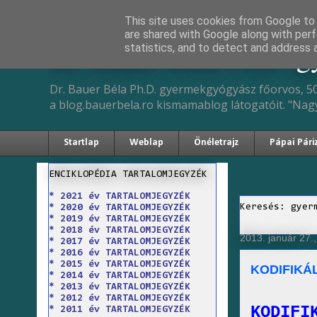
This site uses cookies from Google to d
are shared with Google along with perf
Dr. Bauer Béla Ph.D. 
statistics, and to detect and address 
Dr. Bauer Béla Ph.D. gyermekgyógyász főorvos, 50
a blog.bauerbela.ro kismamablog látogatóit. "Nag
Startlap
Weblap
Önéletrajz
Pápai Pári
ENCIKLOPÉDIA TARTALOMJEGYZÉK
* 2021 év TARTALOMJEGYZÉK
Keresés: gyer
* 2020 év TARTALOMJEGYZÉK
* 2019 év TARTALOMJEGYZÉK
* 2018 év TARTALOMJEGYZÉK
2013. január 27.
* 2017 év TARTALOMJEGYZÉK
* 2016 év TARTALOMJEGYZÉK
* 2015 év TARTALOMJEGYZÉK
KODIFIKÁ
* 2014 év TARTALOMJEGYZÉK
* 2013 év TARTALOMJEGYZÉK
* 2012 év TARTALOMJEGYZÉK
KODIFI
* 2011 év TARTALOMJEGYZÉK