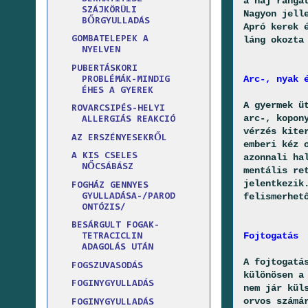
a haj ránga
SZÁJKÖRÜLI
Nagyon jell
BŐRGYULLADÁS
Apró kerek 
láng okozta
GOMBATELEPEK A
NYELVEN
PUBERTÁSKORI
Arc-, nyak 
PROBLÉMÁK-MINDIG
ÉHES A GYEREK
A gyermek ü
ROVARCSIPÉS-HELYI
arc-, kopon
ALLERGIÁS REAKCIÓ
vérzés kite
AZ ERSZÉNYESEKRŐL
emberi kéz 
A KIS CSELES
azonnali ha
NŐCSÁBÁSZ
mentális re
jelentkezik
FOGHÁZ GENNYES
felismerhet
GYULLADÁSA-/PAROD
ONTÓZIS/
BESÁRGULT FOGAK-
Fojtogatás
TETRACICLIN
ADAGOLÁS UTÁN
A fojtogatá
FOGSZUVASODÁS
különösen a
FOGINYGYULLADÁS
nem jár kül
orvos számá
FOGINYGYULLADÁS