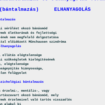
 (bántalmazás) ELHANYAGOLÁS
talmazás
sérülést okozó bánásmód
k életkorának és fejlettségi
 nem megfelelő dolgoztatása
l előidézett Münchausen szindróma
lhanyagolás
llátás elégtelensége
szükségletek kielégítésének
légtelensége
gnyújtás hiányossága,
 felügyelet
zichológiai bántalmazás
s érzelmi-, mentális-, vagy
zavart okozó bánásmód, mely
érzelmeivel való tartós visszaélés
alakul ki