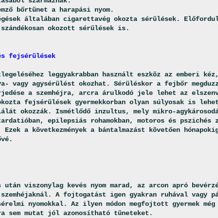
tásából származnak.
emző bőrtünet a harapási nyom.
égések általában cigarettavég okozta sérülések. Előfordu
 szándékosan okozott sérülések is.
és fejsérülések
tlegeléséhez leggyakrabban használt eszköz az emberi kéz
ya- vagy agysérülést okozhat. Sérüléskor a fejbőr megduz
rjedése a szemhéjra, arcra árulkodó jele lehet az elszen
okozta fejsérülések gyermekkorban olyan súlyosak is lehe
lálát okozzák. Ismétlődő inzultus, mely mikro-agykárosod
tardatióban, epilepsiás rohamokban, motoros és pszichés 
. Ezek a következmények a bántalmazást követően hónapoki
ővé.
s után viszonylag kevés nyom marad, az arcon apró bevérz
 szemhéjaknál. A fojtogatást igen gyakran ruhával vagy p
sérelmi nyomokkal. Az ilyen módon megfojtott gyermek még
ra sem mutat jól azonosítható tüneteket.