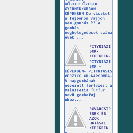
BŐRFERTŐZÉSEK
GYERMEKKORBAN
KÉPEKBEN De viszket
a fejbőröm vajjon
nem gombás ?? A
gombás
megbetegedések száma
évek ...
PITYRIAZI
SOK-
KÉPEKBEN-
PITYRIÁZI
SOK –
KÉPEKBEN- PITYRIASIS
VERZICOLOR-NAPGOMBA-
A napgombának
nevezett fertőzést a
Malassezia furfur
nevű gombafaj
okoz...
ROVARCSIP
ÉSEK ÉS
AZOK
HATÁSAI
KÉPEKBEN