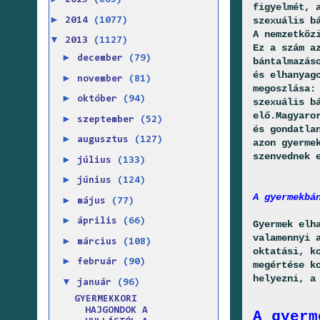
2015
(865)
figyelmét, 
►
szexuális b
2014
(1077)
A nemzetköz
▼
2013
(1127)
Ez a szám a
►
december
(79)
bántalmazás
és elhanyag
►
november
(81)
megoszlása:
►
október
(94)
szexuális b
elő.Magyaro
►
szeptember
(52)
és gondatla
►
augusztus
(127)
azon gyerme
szenvednek 
►
július
(133)
►
június
(124)
A gyermekbá
►
május
(77)
►
április
(66)
Gyermek elh
valamennyi 
►
március
(108)
oktatási, k
►
február
(90)
megértése k
helyezni, a
▼
január
(96)
GYERMEKKORI
HAJGONDOK A
A gyerm