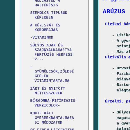
HULLÁSTÓL A
HAJTÉPÉSIG
ABÚZUS
SZEMÖLCS TIPUSOK
KÉPEKBEN
Fizikai bán
A KÉZ,SZÁJ ÉS
KÖRÖMFÁJÁS
- Fizikai 
-VITAMINOK
- A gyerme
SÚLYOS AJAK ÉS
szintjének
SZÁJNYÁLKAHÁRTYA
- Más álta
FERTŐZÉS HERPESZ
Fizikális e
V...
-
- Orvosi e
GYÜMÖLCSÖK,ZÖLDSÉ
- Fizikai 
GFÉLÉK
hiánya, e
VITAMINTARTALMA
- Biztonsá
ZÁRT ÉS NYITOTT
elégtelen
MITTESSZEREK
Érzelmi, ps
BŐRGOMBA-PITIRIAZIS
VERZICOLOR-
- Súlyo
KODIFIKÁLT
magatartás
GYERMEKBÁNTALMAZÁ
SI MÓDOZATOK
a gyermek 
talaján 