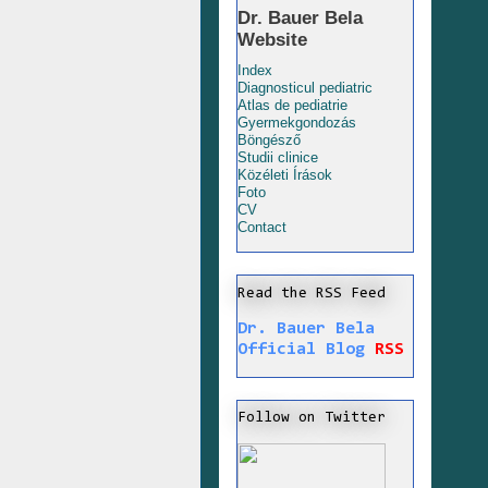
Dr. Bauer Bela
Website
Index
Diagnosticul pediatric
Atlas de pediatrie
Gyermekgondozás
Böngésző
Studii clinice
Közéleti Írások
Foto
CV
Contact
Read the RSS Feed
Dr. Bauer Bela
Official Blog
RSS
Follow on Twitter