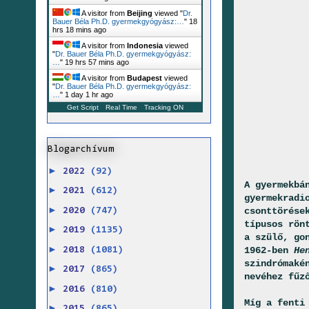
A visitor from
Beijing
viewed "
Dr.
Bauer Béla Ph.D. gyermekgyógyász:…
"
18
hrs 18 mins ago
A visitor from
Indonesia
viewed
"
Dr. Bauer Béla Ph.D. gyermekgyógyász:
…
"
19 hrs 57 mins ago
A visitor from
Budapest
viewed
"
Dr. Bauer Béla Ph.D. gyermekgyógyász:
…
"
1 day 1 hr ago
Get Script
Real Time
Tracking ON
Blogarchívum
►
2022
(92)
A gyermekbá
►
2021
(612)
gyermekradi
►
csonttörése
2020
(747)
típusos rön
►
2019
(1135)
a szülő, go
►
1962-ben
He
2018
(1081)
szindrómaké
►
2017
(865)
nevéhez fűz
►
2016
(810)
Míg a fenti
►