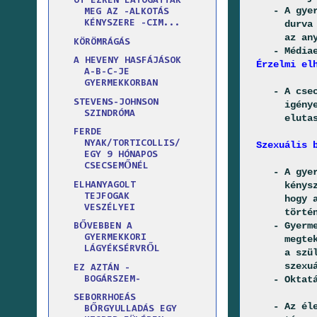
ÖT EZREN LÁTOGATTÁK
- A gyerme
MEG AZ -ALKOTÁS
durva maga
KÉNYSZERE -CIM...
az anyáv
KÖRÖMRÁGÁS
- Médiaer
A HEVENY HASFÁJÁSOK
Érzelmi elh
A-B-C-JE
GYERMEKKORBAN
- A csecse
STEVENS-JOHNSON
igényeinek
SZINDRÓMA
elutasí
FERDE
NYAK/TORTICOLLIS/
Szexuális b
EGY 9 HÓNAPOS
CSECSEMŐNÉL
- A gyerme
kényszerít
ELHANYAGOLT
TEJFOGAK
hogy az ál
VESZÉLYEI
történik
- Gyermeke
BŐVEBBEN A
GYERMEKKORI
megtekinté
LÁGYÉKSÉRVRŐL
a szülő va
szexuális 
EZ AZTÁN -
- Oktatási
BOGÁRSZEM-
SEBORRHOEÁS
- Az életk
BŐRGYULLADÁS EGY