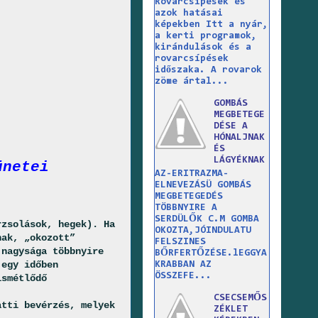
Rovarcsípések és
azok hatásai
képekben Itt a nyár,
a kerti programok,
kirándulások és a
rovarcsípések
időszaka. A rovarok
zöme ártal...
GOMBÁS
MEGBETEGE
DÉSE A
HÓNALJNAK
ÉS
LÁGYÉKNAK
ünetei
AZ-ERITRAZMA-
ELNEVEZÁSÜ GOMBÁS
MEGBETEGEDÉS
TÖBBNYIRE A
SERDÜLŐK C.M GOMBA
rzsolások, hegek). Ha
OKOZTA,JÓINDULATU
nak, „okozott”
FELSZINES
 nagysága többnyire
BŐRFERTŐZÉSE.lEGGYA
 egy időben
KRABBAN AZ
ÖSSZEFE...
ismétlődő
CSECSEMŐS
atti bevérzés, melyek
ZÉKLET