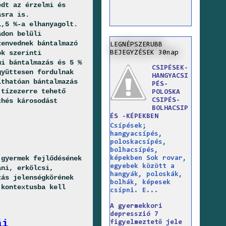
edt az érzelmi és
lásra is.
1,5 %-a elhanyagolt.
ádon belüli
zenvednek bántalmazó
LEGNÉPSZERUBB
ok szerinti
BEJEGYZÉSEK 30nap
mi bántalmazás és 5 %
CSIPÉSEK-
gyüttesen fordulnak
HANGYACSI
íthatóan bántalmazás
PÉS-
 tízezerre tehető
POLOSKA
CSIPÉS-
chés károsodást
BOLHACSIP
ÉS -KÉPEKBEN
Csípések;
hangyacsípés,
poloskacsípés,
bolhacsípés,
 gyermek fejlődésének
képekben Sok rovar,
egyebek között a
ani, erkölcsi,
hangyák, poloskák,
zás jelenségkörének
bolhák, képesek
 kontextusba kell
csípni. E...
A gyermekkori
depresszió 7
ái
figyelmeztető jele