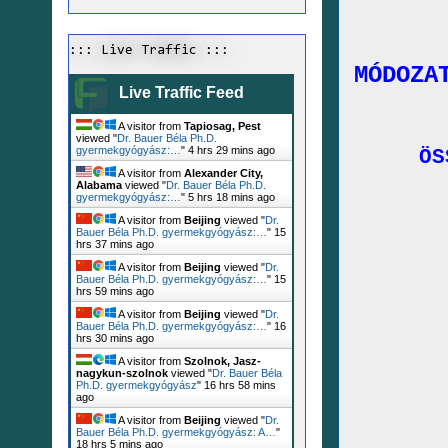
::: Live Traffic :::
MÓDOZA
Live Traffic Feed
A visitor from
Tapiosag, Pest
viewed "
Dr. Bauer Béla Ph.D.
gyermekgyógyász:…
"
4 hrs 29 mins ago
ÖSSZE
A visitor from
Alexander City,
Alabama
viewed "
Dr. Bauer Béla Ph.D.
gyermekgyógyász:…
"
5 hrs 18 mins ago
A visitor from
Beijing
viewed "
Dr.
Bauer Béla Ph.D. gyermekgyógyász:…
"
15
hrs 37 mins ago
A visitor from
Beijing
viewed "
Dr.
Bauer Béla Ph.D. gyermekgyógyász:…
"
15
hrs 59 mins ago
A visitor from
Beijing
viewed "
Dr.
Bauer Béla Ph.D. gyermekgyógyász:…
"
16
hrs 30 mins ago
A visitor from
Szolnok, Jasz-
nagykun-szolnok
viewed "
Dr. Bauer Béla
Ph.D. gyermekgyógyász
"
16 hrs 58 mins
ago
A visitor from
Beijing
viewed "
Dr.
Bauer Béla Ph.D. gyermekgyógyász: A…
"
18 hrs 5 mins ago