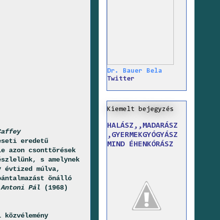
Dr. Bauer Bela
Twitter
Kiemelt bejegyzés
HALÁSZ,,MADARÁSZ
Caffey
,GYERMEKGYÓGYÁSZ
eseti eredetű
MIND ÉHENKÓRÁSZ
e azon csonttörések
észlelünk, s amelynek
y évtized múlva,
ántalmazást önálló
y
Antoni Pál
(1968)
i közvélemény