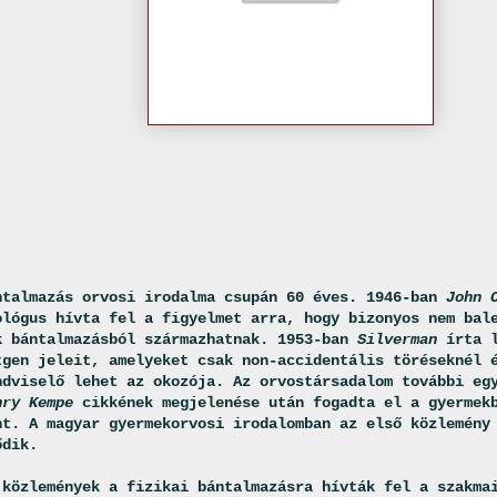
ntalmazás orvosi irodalma csupán 60 éves. 1946-ban
John 
ológus hívta fel a figyelmet arra, hogy bizonyos nem bal
k bántalmazásból származhatnak. 1953-ban
Silverman
írta l
tgen jeleit, amelyeket csak non-accidentális töréseknél 
ndviselő lehet az okozója. Az orvostársadalom további eg
nry Kempe
cikkének megjelenése után fogadta el a gyermekb
nt. A magyar gyermekorvosi irodalomban az első közlemén
ődik.
 közlemények a fizikai bántalmazásra hívták fel a szakma