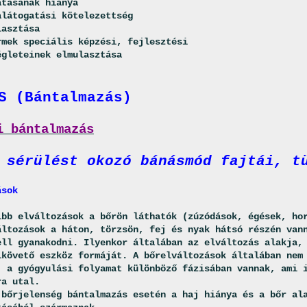
ának hiánya
togatási kötelezettség
ztása
k speciális képzési, fejlesztési
teinek elmulasztása
S (Bántalmazás)
i bántalmazás
 sérülést okozó bánásmód fajtái, t
ások
ibb elváltozások a bőrön láthatók (zúzódások, égések, ho
áltozások a háton, törzsön, fej és nyak hátsó részén van
ell gyanakodni. Ilyenkor általában az elváltozás alakja,
lkövető eszköz formáját. A bőrelváltozások általában nem
, a gyógyulási folyamat különböző fázisában vannak, ami 
ra utal.
 bőrjelenség bántalmazás esetén a haj hiánya és a bőr al