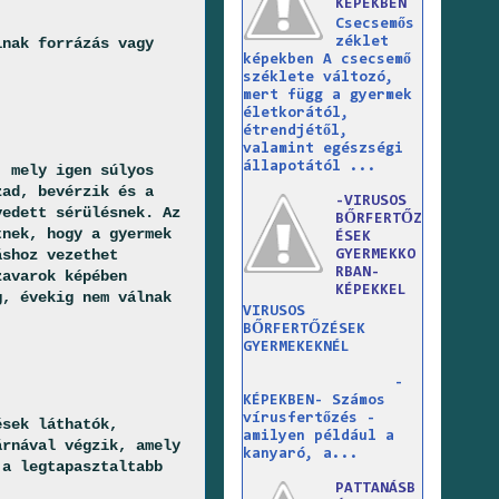
KÉPEKBEN
Csecsemős
lnak forrázás vagy
zéklet
képekben A csecsemő
széklete változó,
mert függ a gyermek
életkorától,
étrendjétől,
valamint egészségi
állapotától ...
, mely igen súlyos
zad, bevérzik és a
-VIRUSOS
vedett sérülésnek. Az
BŐRFERTŐZ
tnek, hogy a gyermek
ÉSEK
áshoz vezethet
GYERMEKKO
RBAN-
zavarok képében
KÉPEKKEL
g, évekig nem válnak
VIRUSOS
BŐRFERTŐZÉSEK
GYERMEKEKNÉL
-
KÉPEKBEN- Számos
vírusfertőzés -
ések láthatók,
amilyen például a
árnával végzik, amely
kanyaró, a...
 a legtapasztaltabb
PATTANÁSB