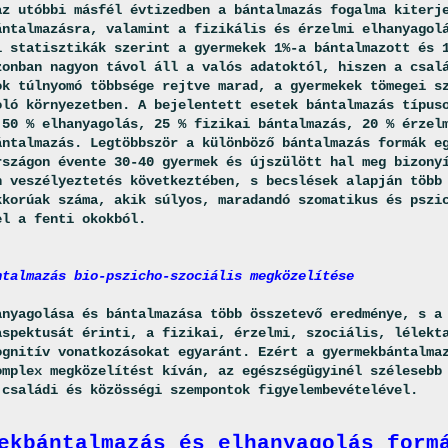
az utóbbi másfél évtizedben a bántalmazás fogalma kiterj
ántalmazásra, valamint a fizikális és érzelmi elhanyago
i statisztikák szerint a gyermekek 1%-a bántalmazott és 
zonban nagyon távol áll a valós adatoktól, hiszen a csal
ok túlnyomó többsége rejtve marad, a gyermekek tömegei s
oló környezetben. A bejelentett esetek bántalmazás típus
 50 % elhanyagolás, 25 % fizikai bántalmazás, 20 % érzel
ántalmazás. Legtöbbször a különböző bántalmazás formák e
rszágon évente 30-40 gyermek és újszülött hal meg bizony
n veszélyeztetés következtében, s becslések alapján több
kkorúak száma, akik súlyos, maradandó szomatikus és pszi
el a fenti okokból.
ntalmazás bio-pszicho-szociális megközelítése
anyagolása és bántalmazása több összetevő eredménye, s a
aspektusát érinti, a fizikai, érzelmi, szociális, lélekt
ognitív vonatkozásokat egyaránt. Ezért a gyermekbántalma
omplex megközelítést kíván, az egészségügyinél szélesebb
 családi és közösségi szempontok figyelembevételével.
ekbántalmazás és elhanyagolás form