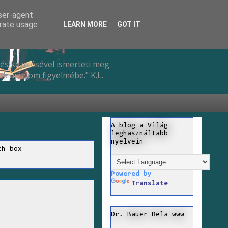
user-agent
erate usage
LEARN MORE
GOT IT
és kezelésével ismerteti meg
k ajánlom figyelmébe." K.L.
A blog a Világ
leghasználtabb
nyelvein
ch box
Powered by
Translate
Dr. Bauer Bela www