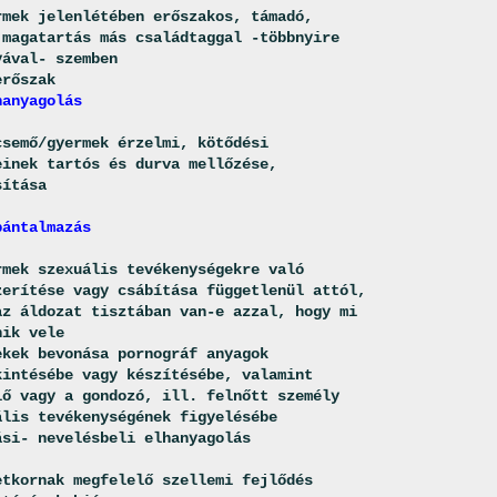
k jelenlétében erőszakos, támadó,
tartás más családtaggal -többnyire
al- szemben
őszak
anyagolás
mő/gyermek érzelmi, kötődési
 tartós és durva mellőzése,
tása
ántalmazás
k szexuális tevékenységekre való
ése vagy csábítása függetlenül attól,
dozat tisztában van-e azzal, hogy mi
 vele
k bevonása pornográf anyagok
sébe vagy készítésébe, valamint
gy a gondozó, ill. felnőtt személy
tevékenységének figyelésébe
- nevelésbeli elhanyagolás
ornak megfelelő szellemi fejlődés