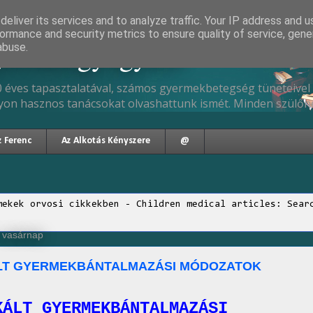
eliver its services and to analyze traffic. Your IP address and 
ormance and security metrics to ensure quality of service, gen
gyermekgyógyász
abuse.
 éves tapasztalatával, számos gyermekbetegség tüneteivel 
yon hasznos tanácsokat olvashattunk ismét. Minden szülőne
z Ferenc
Az Alkotás Kényszere
@
mekek orvosi cikkekben - Children medical articles: Sear
, vasárnap
LT GYERMEKBÁNTALMAZÁSI MÓDOZATOK
KÁLT GYERMEKBÁNTALMAZÁSI