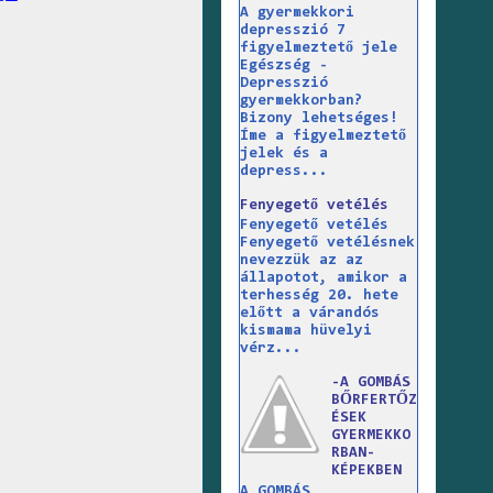
A gyermekkori
depresszió 7
figyelmeztető jele
Egészség -
Depresszió
gyermekkorban?
Bizony lehetséges!
Íme a figyelmeztető
jelek és a
depress...
Fenyegető vetélés
Fenyegető vetélés
Fenyegető vetélésnek
nevezzük az az
állapotot, amikor a
terhesség 20. hete
előtt a várandós
kismama hüvelyi
vérz...
-A GOMBÁS
BŐRFERTŐZ
ÉSEK
GYERMEKKO
RBAN-
KÉPEKBEN
A GOMBÁS