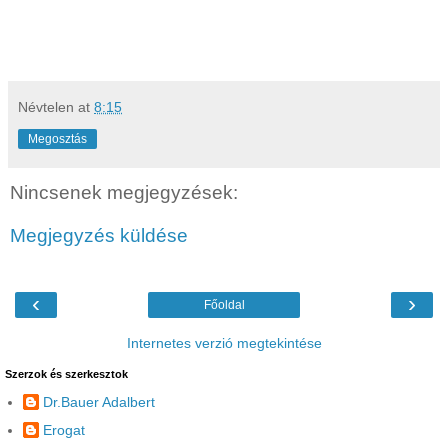
Névtelen
at
8:15
Megosztás
Nincsenek megjegyzések:
Megjegyzés küldése
‹
›
Főoldal
Internetes verzió megtekintése
Szerzok és szerkesztok
Dr.Bauer Adalbert
Erogat