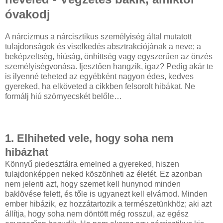
óvakodj
A nárcizmus a nárcisztikus személyiség által mutatott
tulajdonságok és viselkedés absztrakciójának a neve; a
beképzeltség, hiúság, önhittség vagy egyszerűen az önzés
személyiségvonása. Ijesztően hangzik, igaz? Pedig akár te
is ilyenné teheted az egyébként nagyon édes, kedves
gyereked, ha elköveted a cikkben felsorolt hibákat. Ne
formálj hiú szörnyecskét belőle…
1. Elhiheted vele, hogy soha nem
hibázhat
Könnyű piedesztálra emelned a gyereked, hiszen
tulajdonképpen neked köszönheti az életét. Ez azonban
nem jelenti azt, hogy szemet kell hunynod minden
baklövése felett, és tőle is ugyanezt kell elvárnod. Minden
ember hibázik, ez hozzátartozik a természetünkhöz; aki azt
állítja, hogy soha nem döntött még rosszul, az egész