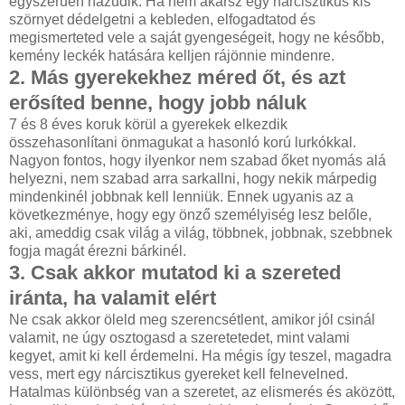
egyszerűen hazudik. Ha nem akarsz egy nárcisztikus kis
szörnyet dédelgetni a kebleden, elfogadtatod és
megismerteted vele a saját gyengeségeit, hogy ne később,
kemény leckék hatására kelljen rájönnie mindenre.
2. Más gyerekekhez méred őt, és azt
erősíted benne, hogy jobb náluk
7 és 8 éves koruk körül a gyerekek elkezdik
összehasonlítani önmagukat a hasonló korú lurkókkal.
Nagyon fontos, hogy ilyenkor nem szabad őket nyomás alá
helyezni, nem szabad arra sarkallni, hogy nekik márpedig
mindenkinél jobbnak kell lenniük. Ennek ugyanis az a
következménye, hogy egy önző személyiség lesz belőle,
aki, ameddig csak világ a világ, többnek, jobbnak, szebbnek
fogja magát érezni bárkinél.
3. Csak akkor mutatod ki a szereted
iránta, ha valamit elért
Ne csak akkor öleld meg szerencsétlent, amikor jól csinál
valamit, ne úgy osztogasd a szeretetedet, mint valami
kegyet, amit ki kell érdemelni. Ha mégis így teszel, magadra
vess, mert egy nárcisztikus gyereket kell felnevelned.
Hatalmas különbség van a szeretet, az elismerés és aközött,