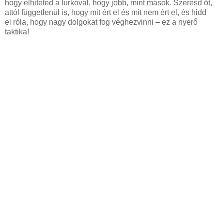
hogy elhiteted a lurkóval, hogy jobb, mint mások. Szeresd őt,
attól függetlenül is, hogy mit ért el és mit nem ért el, és hidd
el róla, hogy nagy dolgokat fog véghezvinni – ez a nyerő
taktika!