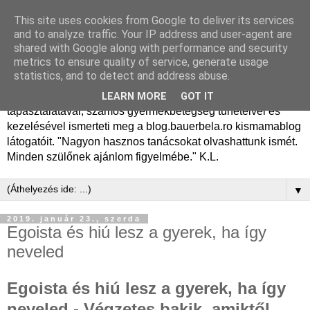
This site uses cookies from Google to deliver its services
Dr. Bauer Béla Ph.D.
and to analyze traffic. Your IP address and user-agent are
shared with Google along with performance and security
gyermekgyógyász
metrics to ensure quality of service, generate usage
statistics, and to detect and address abuse.
Dr. Bauer Béla Ph.D. gyermekgyógyász főorvos, 50 éves
LEARN MORE
GOT IT
tapasztalatával, számos gyermekbetegség tüneteivel és
kezelésével ismerteti meg a blog.bauerbela.ro kismamablog
látogatóit. "Nagyon hasznos tanácsokat olvashattunk ismét.
Minden szülőnek ajánlom figyelmébe." K.L.
▼
2019. január 23., szerda
Egoista és hiú lesz a gyerek, ha így
neveled
Egoista és hiú lesz a gyerek, ha így
neveled - Végzetes bakik, amiktől