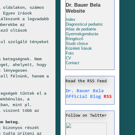
Dr. Bauer Bela
i oldalakon, számos
Website
. Egyes írások
lálkozunk a legvadabb
Index
Diagnosticul pediatric
mberekbe az
Atlas de pediatrie
lező oltások
Gyermekgondozás
Böngésző
tul szolgáló tényeket
Studii clinice
Közéleti Írások
Foto
CV
a betegségnek. Nem
Contact
éget, ahelyett, hogy
k lényegesen
kell félnünk, hanem a
Read the RSS Feed
Dr. Bauer Bela
tegségek tűntek el a
Official Blog
RSS
mekbénulás, a
kban, mint pl.
l viszont több az
Follow on Twitter
em beteg.
k bizonyos részét
s tudja üríteni az