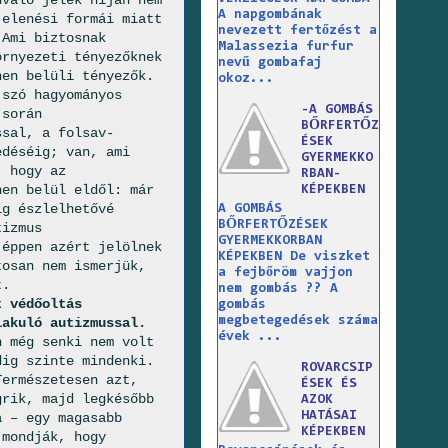
nvaló jelek híján nem
A napgombának
jelenési formái miatt
nevezett fertőzést a
 Ami biztosnak
Malassezia furfur
örnyezeti tényezőknek
nevű gombafaj
hen belüli tényezők.
okoz...
 szó hagyományos
-A GOMBÁS
 során
BŐRFERTŐZ
ssal, a folsav-
ÉSEK
edéséig; van, ami
GYERMEKKO
, hogy az
RBAN-
hen belül eldől: már
KÉPEKBEN
íg észlelhetővé
A GOMBÁS
BŐRFERTŐZÉSEK
tizmus
GYERMEKKORBAN
 éppen azért jelölnek
KÉPEKBEN De viszket
tosan nem ismerjük,
a fejbőröm vajjon
t.
nem gombás ?? A
t védőoltás
gombás
megbetegedések száma
lakuló autizmussal.
évek ...
n még senki nem volt
dig szinte mindenki.
ROVARCSIP
Természetesen azt,
ÉSEK ÉS
grik, majd legkésőbb
AZOK
HATÁSAI
a – egy magasabb
KÉPEKBEN
 mondják, hogy