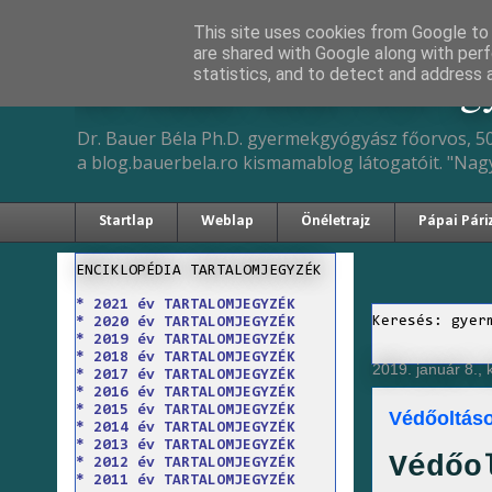
This site uses cookies from Google to d
are shared with Google along with perf
Dr. Bauer Béla Ph.D. 
statistics, and to detect and address 
Dr. Bauer Béla Ph.D. gyermekgyógyász főorvos, 50
a blog.bauerbela.ro kismamablog látogatóit. "Nag
Startlap
Weblap
Önéletrajz
Pápai Pári
ENCIKLOPÉDIA TARTALOMJEGYZÉK
* 2021 év TARTALOMJEGYZÉK
Keresés: gyer
* 2020 év TARTALOMJEGYZÉK
* 2019 év TARTALOMJEGYZÉK
* 2018 év TARTALOMJEGYZÉK
2019. január 8.,
* 2017 év TARTALOMJEGYZÉK
* 2016 év TARTALOMJEGYZÉK
* 2015 év TARTALOMJEGYZÉK
Védőoltáso
* 2014 év TARTALOMJEGYZÉK
* 2013 év TARTALOMJEGYZÉK
Védőo
* 2012 év TARTALOMJEGYZÉK
* 2011 év TARTALOMJEGYZÉK