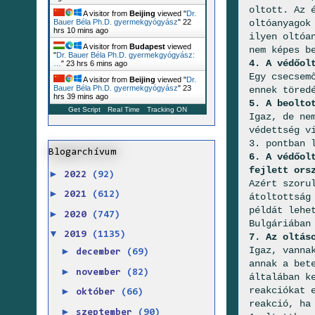
oltott. Az 
A visitor from
Beijing
viewed "
Dr.
oltóanyagok
Bauer Béla Ph.D. gyermekgyógyász
"
22
hrs 10 mins ago
ilyen oltóa
A visitor from
Budapest
viewed
nem képes b
"
Dr. Bauer Béla Ph.D. gyermekgyógyász:
4. A védőol
…
"
23 hrs 6 mins ago
Egy csecsem
A visitor from
Beijing
viewed "
Dr.
Bauer Béla Ph.D. gyermekgyógyász
"
23
ennek töred
hrs 39 mins ago
5. A beolto
Get Script
Real Time
Tracking ON
Igaz, de ne
védettség v
3. pontban 
Blogarchívum
6. A védőol
fejlett ors
►
2022
(92)
Azért szoru
►
2021
(612)
átoltottság
példát lehe
►
2020
(747)
Bulgáriában
▼
2019
(1135)
7. Az oltás
Igaz, vanna
►
december
(69)
annak a bet
►
november
(82)
általában k
reakciókat 
►
október
(66)
reakció, ha
►
szeptember
(90)