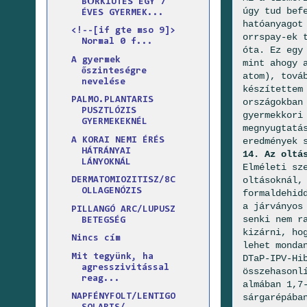
BŐRKIÜTÉS EGY 7
úgy tud bef
ÉVES GYERMEK...
hatóanyagot
<!--[if gte mso 9]>
orrspay-ek 
Normal 0 f...
óta. Ez egy
A gyermek
mint ahogy 
őszinteségre
atom), tová
nevelése
készítettem
PALMO.PLANTARIS
országokban
PUSZTLÓZIS
gyermekkori
GYERMEKEKNÉL
megnyugtatá
A KORAI NEMI ÉRÉS
eredmények 
HÁTRÁNYAI
14. Az oltá
LÁNYOKNÁL
Elméleti sz
oltásoknál,
DERMATOMIOZITISZ/8C
OLLAGENÓZIS
formaldehid
a járványos
PILLANGÓ ARC/LUPUSZ
senki nem r
BETEGSÉG
kizárni, ho
Nincs cím
lehet monda
Mit tegyünk, ha
DTaP-IPV-Hi
agresszivitással
összehasonl
reag...
almában 1,7
sárgarépába
NAPFÉNYFOLT/LENTIGO