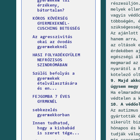
gyermekem túl
részesüljön
érzékeny,
melyek elle
bátortalan?
vagyis védő
KÓROS KÖVÉRSÉG
többségén, 
GYERMEKEKNÉL-
szükségessé
CUSCHING BETEGSÉG
Az ajánlott
Az agresszivitás
hanem arra,
okai az óvodás
az oltások 
gyermekeknél
érdekében a
HASI FOLYADÉKGYÜLEM
egészségi á
NEFRÓZISOS
megmarad az
SZINDRÓMÁBAN
nyarától a 
Szülői befolyás a
kötelező ol
gyermekek
9. Majd akk
ételválasztására
úgysem megy
és en...
Ha elmaradn
FEJGOMBA 7 ÉVES
védtelen a 
GYRMKNÉL
10. A védőo
Az autizmus
sebkezelés
gyermekkorban
gyártották 
sikerült bi
Innen tudhatod,
hónapos és 
hogy a kisbabád
is szeret tége...
tudják válo