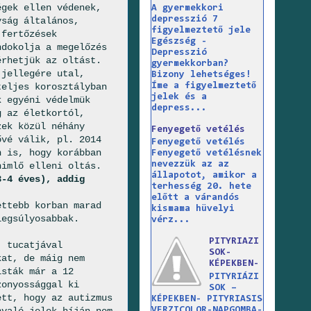
égek ellen védenek,
A gyermekkori
depresszió 7
yság általános,
figyelmeztető jele
 fertőzések
Egészség -
ndokolja a megelőzés
Depresszió
érhetjük az oltást.
gyermekkorban?
 jellegére utal,
Bizony lehetséges!
Íme a figyelmeztető
teljes korosztályban
jelek és a
k egyéni védelmük
depress...
g az életkortól,
zek közül néhány
Fenyegető vetélés
ővé válik, pl. 2014
Fenyegető vetélés
n is, hogy korábban
Fenyegető vetélésnek
nevezzük az az
himlő elleni oltás.
állapotot, amikor a
3-4 éves), addig
terhesség 20. hete
előtt a várandós
ettebb korban marad
kismama hüvelyi
legsúlyosabbak.
vérz...
PITYRIAZI
, tucatjával
SOK-
kat, de máig nem
KÉPEKBEN-
isták már a 12
PITYRIÁZI
zonyossággal ki
SOK –
ett, hogy az autizmus
KÉPEKBEN- PITYRIASIS
VERZICOLOR-NAPGOMBA-