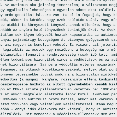
őkorban is jelen van, csak a laikus szülő számára nyilvá
ő. Az autizmus oka jelenleg ismeretlen; a változatos meg
ogy egyáltalán lehetséges-e egyetlen adott okot találni.
gy erős genetikai háttere van. Ha el is fogadjuk, hogy k
epük, akkor is kérdés, hogy ezek születés utáni, vagy mé
 ez utóbbi is környezeti tényező, annak ellenére, hogy a
inkább az anyára ható tényezőnek tekintjük őket. Az évek
atatlan sok ilyen tényezőt hoztak kapcsolatba az autizmu
 anyai pajzsmirigy-betegségen át bizonyos gyógyszerek sz
n, ami nagyon is komolyan vehető. Ez viszont azt jelenti
, legalábbis az esetek egy részében, a betegség már a mé
pillanatában fennáll a rendellenesség (csak idő kell, am
etlen tudományos bizonyíték sincs a védőoltások és az au
ének bizonyítására. Sajnos a védőoltás ellenes mozgalmak
etegséget az oltások következményeiként, melyek okát pon
könnyen téveszmékbe tudják sodorni a bizonytalan szülőke
védőoltás (a mumpsz, kanyaró, rózsahimlő elleni kombinál
 összefüggésbe hozható az oltott gyermekekben később kia
gon az MMR-t szinte pillanatszerűen vezették be: 1990-be
va az akkor megfelelő életkorba lépők közül, 1992-ben pe
z MMR-nek van autizmust okozó hatása, akkor mit várunk? 
tszám 1992-ben vagy valamilyen késleltetéssel utána megu
ésőbb – ennyi idős életkorra már kiderül, hogy ki autist
bilizálódik. Mit mondanak a védőoltás-ellenesek? Nem azt