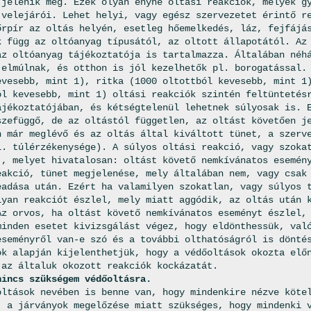
 jelenik meg. Ezek olyan enyhe oltási reakciók, melyek g
 velejárói. Lehet helyi, vagy egész szervezetet érintő r
őrpír az oltás helyén, esetleg hőemelkedés, láz, fejfájá
k függ az oltóanyag típusától, az oltott állapotától. Az
az oltóanyag tájékoztatója is tartalmazza. Általában néh
 elmúlnak, és otthon is jól kezelhetők pl. borogatással.
evesebb, mint 1), ritka (1000 oltottból kevesebb, mint 1
ól kevesebb, mint 1) oltási reakciók szintén feltüntetés
ájékoztatójában, és kétségtelenül lehetnek súlyosak is. 
szefüggő, de az oltástól független, az oltást követően j
n már meglévő és az oltás által kiváltott tünet, a szerv
l. túlérzékenysége). A súlyos oltási reakció, vagy szoka
), melyet hivatalosan: oltást követő nemkívánatos esemén
eakció, tünet megjelenése, mely általában nem, vagy csak
eadása után. Ezért ha valamilyen szokatlan, vagy súlyos 
lyan reakciót észlel, mely miatt aggódik, az oltás után 
Az orvos, ha oltást követő nemkívánatos eseményt észlel,
minden esetet kivizsgálást végez, hogy eldönthessük, val
eseményről van-e szó és a további olthatóságról is dönté
ok alapján kijelenthetjük, hogy a védőoltások okozta elő
 az általuk okozott reakciók kockázatát.
nincs szükségem védőoltásra.
oltások nevében is benne van, hogy mindenkire nézve köte
, a járványok megelőzése miatt szükséges, hogy mindenki 