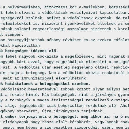
e a bulvármédiában, titokzatos kör e-mailekben, közösség
st lehet olvasni a védőoltások veszélyeivel kapcsolatban
tegségekről szólnak, amiket a védőoltások okoznak, de ta
s-elméletekkel is, miszerint nyomkövetőket ültetnek az e
 Mások polgári engedetlenségi mozgalmat hirdetnek a köte
al szemben.
ban összegyűjtöttönk néhány tévhitet és az azokra cáfola
okkal kapcsolatban.
ok betegséget idéznek elő.
em lehet nagyobb kockázata a megelőzésnek, mint magának 
nagyobb kárt azzal, hogy megpróbáljuk elkerülni a betegs
k azt. A védőoltás után esetleg megjelenő oltási reakció
mint maga a betegség. Nem a védőoltás okozta reakciótól 
, amit az immunizációval elkerülhetünk.
ok hatástalanok a betegségekkel szemben.
 védőoltások bevezetésével többek között olyan súlyos be
nt a fekete himlő. Más betegségek, mint a járványos gyer
gy a torokgyík a magas átoltottsággal rendelkező országo
g, alig, legtöbbször csak behurcoltan fordulnak elő. Aho
ogékony szervezet, újra járványosan terjednek.
tt ember terjesztheti a betegséget, még akkor is, ha ő n
z oltóanyagok nagy része elölt kórokozót, vagy annak csa
, amely nem képes a szervezetben szaporodni, ezért nem i