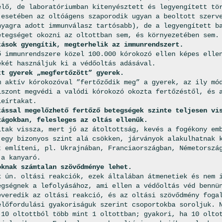
élő, de laboratóriumban kitenyésztett és legyengített tö
 esetében az oltóágens szaporodik ugyan a beoltott szerv
nyagra adott immunválasz tartósabb), de a legyengített b
etegséget okozni az oltottban sem, és környezetében sem.
tások gyengítik, megterhelik az immunrendszert.
ő immunrendszere közel 100.000 kórokozó ellen képes elle
ékét használjuk ki a védőoltás adásával.
tt gyerek „megfertőzött” gyerek.
m aktív kórokozóval ”fertőződik meg” a gyerek, az ily mó
iszont megvédi a valódi kórokozó okozta fertőzéstől, és 
leírtakat.
tással megelőzhető fertőző betegségek szinte teljesen vi
zágokban, felesleges az oltás ellenük.
ltak vissza, mert jó az átoltottság, kevés a fogékony em
 egy bizonyos szint alá csökken, járványok alakulhatnak 
t említeni, pl. Ukrajnában, Franciaországban, Németorszá
 a kanyaró.
oknak számtalan szövődménye lehet.
k ún. oltási reakciók, ezek általában átmenetiek és nem 
egségnek a lefolyásához, ami ellen a védőoltás véd bennü
everedik az oltási reakció, és az oltási szövődmény foga
előfordulási gyakoriságuk szerint csoportokba soroljuk. 
 10 oltottból több mint 1 oltottban; gyakori, ha 10 olto