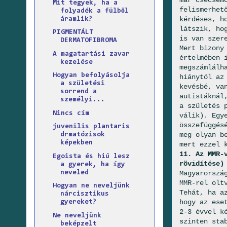
már csecsem
Mit tegyek, ha a
felismerhet
folyadék a fülből
kérdéses, h
áramlik?
látszik, ho
PIGMENTÁLT
is van szer
DERMATOFIBROMA
Mert bizony
A magatartási zavar
értelmében 
kezelése
megszámlálh
Hogyan befolyásolja
hiánytól az
a születési
kevésbé, va
sorrend a
autistáknál
személyi...
a születés 
Nincs cím
válik). Egy
összefüggés
juvenilis plantaris
meg olyan b
drmatózisok
képekben
mert ezzel 
11. Az MMR-
Egoista és hiú lesz
rövidítése)
a gyerek, ha így
neveled
Magyarorszá
MMR-rel olt
Hogyan ne neveljünk
Tehát, ha a
nárcisztikus
hogy az ese
gyereket?
2-3 évvel k
Ne neveljünk
szinten sta
beképzelt