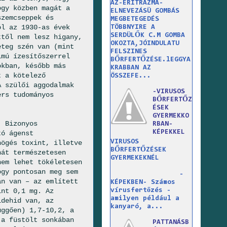
AZ-ERITRAZMA-
ogy közben magát a
ELNEVEZÁSÜ GOMBÁS
szemcseppek és
MEGBETEGEDÉS
ól az 1930-as évek
TÖBBNYIRE A
SERDÜLŐK C.M GOMBA
ttől nem lesz higany,
OKOZTA,JÓINDULATU
eteg szén van (mint
FELSZINES
lmú ízesítőszerrel
BŐRFERTŐZÉSE.lEGGYA
okban, később más
KRABBAN AZ
t a kötelező
ÖSSZEFE...
A szülői aggodalmak
-VIRUSOS
ers tudományos
BŐRFERTŐZ
ÉSEK
GYERMEKKO
. Bizonyos
RBAN-
KÉPEKKEL
tó ágenst
VIRUSOS
högés toxint, illetve
BŐRFERTŐZÉSEK
hát természetesen
GYERMEKEKNÉL
nem lehet tökéletesen
ogy pontosan meg sem
-
án van – az említett
KÉPEKBEN- Számos
vírusfertőzés -
int 0,1 mg. Az
amilyen például a
ldehid van, az
kanyaró, a...
üggően) 1,7-10,2, a
 a füstölt sonkában
PATTANÁSB