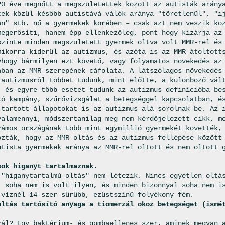
20 éve megnőtt a megszületettek között az autisták arány
tek közül később autistává válók aránya "töretlenül", "i
an" stb. nő a gyermekek körében – csak azt nem veszik kö
megerősíti, hanem épp ellenkezőleg, pont hogy kizárja az
szinte minden megszületett gyermek oltva volt MMR-rel és
mikorra kiderül az autizmus, és azóta is az MMR átoltott
yhogy bármilyen ezt követő, vagy folyamatos növekedés az
ában az MMR szerepének cáfolata. A látszólagos növekedés
 autizmusról többet tudunk, mint előtte, a különböző vál
, és egyre több esetet tudunk az autizmus definícióba be
tó kampány, szűrővizsgálat a betegséggel kapcsolatban, é
 tartott állapotokat is az autizmus alá sorolnak be. Az 
valamennyi, módszertanilag meg nem kérdőjelezett cikk, m
zámos országának több mint egymillió gyermekét követték,
ozták, hogy az MMR oltás és az autizmus fellépése között
utista gyermekek aránya az MMR-rel oltott és nem oltott 
sok higanyt tartalmaznak.
 "higanytartalmú oltás" nem létezik. Nincs egyetlen oltá
, soha nem is volt ilyen, és minden bizonnyal soha nem i
 víznél 14-szer sűrűbb, ezüstszínű folyékony fém.
oltás tartósító anyaga a tiomerzál okoz betegséget (ismé
zál? Egy baktérium- és gombaellenes szer, aminek megvan 