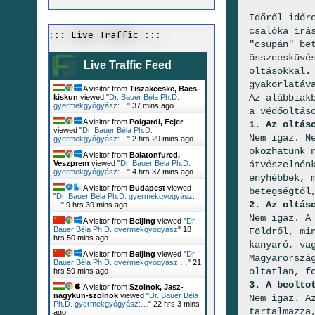
Időről időr
csalóka írá
::: Live Traffic :::
"csupán" be
összeesküvé
Live Traffic Feed
oltásokkal.
gyakorlatáv
A visitor from
Tiszakecske, Bacs-
Az alábbiak
kiskun
viewed "
Dr. Bauer Béla Ph.D.
gyermekgyógyász:…
"
37 mins ago
a védőoltás
A visitor from
Polgardi, Fejer
1. Az oltás
viewed "
Dr. Bauer Béla Ph.D.
Nem igaz. N
gyermekgyógyász:…
"
2 hrs 29 mins ago
okozhatunk 
A visitor from
Balatonfured,
átvészelnén
Veszprem
viewed "
Dr. Bauer Béla Ph.D.
gyermekgyógyász:…
"
4 hrs 37 mins ago
enyhébbek, 
A visitor from
Budapest
viewed
betegségtől
"
Dr. Bauer Béla Ph.D. gyermekgyógyász:
2. Az oltás
…
"
9 hrs 39 mins ago
Nem igaz. A
A visitor from
Beijing
viewed "
Dr.
Bauer Béla Ph.D. gyermekgyógyász
"
18
Földről, mi
hrs 50 mins ago
kanyaró, va
A visitor from
Beijing
viewed "
Dr.
Magyarorszá
Bauer Béla Ph.D. gyermekgyógyász:…
"
21
oltatlan, f
hrs 59 mins ago
3. A beolto
A visitor from
Szolnok, Jasz-
nagykun-szolnok
viewed "
Dr. Bauer Béla
Nem igaz. A
Ph.D. gyermekgyógyász:…
"
22 hrs 3 mins
tartalmazza
ago