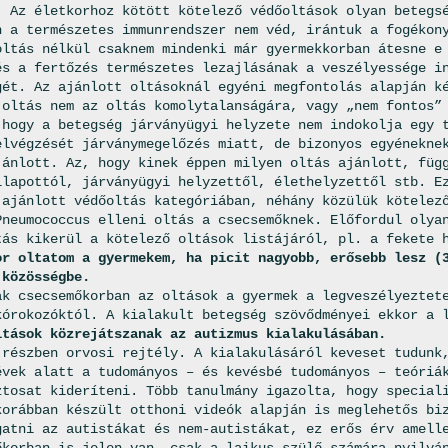
. Az életkorhoz kötött kötelező védőoltások olyan betegs
n a természetes immunrendszer nem véd, irántuk a fogékon
oltás nélkül csaknem mindenki már gyermekkorban átesne e
és a fertőzés természetes lezajlásának a veszélyessége i
gét. Az ajánlott oltásoknál egyéni megfontolás alapján k
 oltás nem az oltás komolytalanságára, vagy „nem fontos”
 hogy a betegség járványügyi helyzete nem indokolja egy 
elvégzését járványmegelőzés miatt, de bizonyos egyénekne
jánlott. Az, hogy kinek éppen milyen oltás ajánlott, füg
llapottól, járványügyi helyzettől, élethelyzettől stb. E
 ajánlott védőoltás kategóriában, néhány közülük kötelez
Pneumococcus elleni oltás a csecsemőknek. Előfordul olya
tás kikerül a kötelező oltások listájáról, pl. a fekete 
or oltatom a gyermekem, ha picit nagyobb, erősebb lesz (
 közösségbe.
ak csecsemőkorban az oltások a gyermek a legveszélyeztet
kórokozóktól. A kialakult betegség szövődményei ekkor a 
ltások közrejátszanak az autizmus kialakulásában.
 részben orvosi rejtély. A kialakulásáról keveset tudunk
évek alatt a tudományos – és kevésbé tudományos – teóriá
ztosat kideríteni. Több tanulmány igazolta, hogy special
korábban készült otthoni videók alapján is meglehetős bi
gatni az autistákat és nem-autistákat, ez erős érv amell