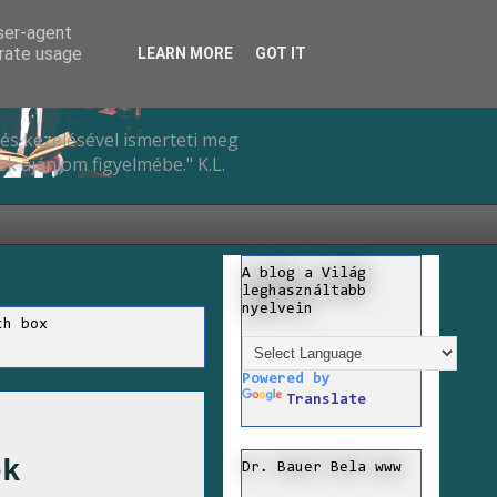
user-agent
erate usage
LEARN MORE
GOT IT
és kezelésével ismerteti meg
k ajánlom figyelmébe." K.L.
A blog a Világ
leghasználtabb
nyelvein
ch box
Powered by
Translate
ek
Dr. Bauer Bela www