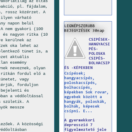
yakorlatilag az oltás
eakció, pl. fájdalom,
s, rossz közérzet. A
 ilyen várható
ány napon belül
LEGNÉPSZERUBB
 A nem gyakori (100
BEJEGYZÉSEK 30nap
) és nagyon ritka (10
CSIPÉSEK-
re kerülnek az
HANGYACSI
Ezek oka lehet az
PÉS-
elentkező tünet is, a
POLOSKA
ezet aktuális
CSIPÉS-
tlan esemény
BOLHACSIP
ynek neveznek, olyan
ÉS -KÉPEKBEN
 ritkán fordul elő a
Csípések;
hangyacsípés,
tünetet, vagy
poloskacsípés,
kérjük, forduljon
bolhacsípés,
 bejelenti és
képekben Sok rovar,
óban a védőoltással
egyebek között a
s születik. A
hangyák, poloskák,
bolhák, képesek
nyök messze
csípni. E...
A gyermekkori
lezőek. A közösségi
depresszió 7
védőoltásban
figyelmeztető jele