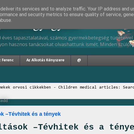
eliver its services and to analyze traffic. Your IP address and 
ormance and security metrics to ensure quality of service, gen
gyermekgyógyász
abuse.
 éves tapasztalatával, számos gyermekbetegség tüneteivel 
yon hasznos tanácsokat olvashattunk ismét. Minden szülőne
z Ferenc
Az Alkotás Kényszere
@
mekek orvosi cikkekben - Children medical articles: Sear
 kedd
k –Tévhitek és a tények
ltások –Tévhitek és a tény