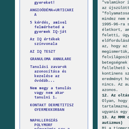
"valamikor 
gyereket!
az újszülöt
ANGIOÖDÉMA+URTICARI
"folyamatos
A
mindez nem 
5 kérdés, amivel
1995-96-ra 
felmérheted a
életkort, a
gyermek IQ-ját
feletti, úg
Az IQ értékek
előfordulás
színvonala
az, hogy az
megismertük
AZ IQ TESZT
felvilágosí
GRANULOMA ANNULARE
betegségnek
Tanulási zavarok
fellelhető 
azonosítása és
kontinens s
kezelése az
eredményt h
óvódáb...
nincs. Az a
Nem megy a tanulás
azonos.
vagy nem akar
12. Az oltá
tanulni 1.
Olyan, hogy
KONTAKT DERMETITISZ
tartalmazna
GYERMEKKORBAN
ugyanis egy
13. Az MMR 
NAPALLERGIÁS
autizmus)
POLYMORF
Mi a tiomer