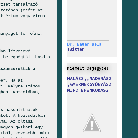
rzset tartalmazó
ezetében (ezért az
aktérium vagy vírus
nanyagot termelni,
Dr. Bauer Bela
Twitter
don létrejövő
a betegségtől. Lásd a
sszaszorultak a
Kiemelt bejegyzés
HALÁSZ,,MADARÁSZ
ber. Ha az
,GYERMEKGYÓGYÁSZ
ki, melyre számos
MIND ÉHENKÓRÁSZ
gban, Romániában,
is hasonlíthatók
nket. A köztudatban
lma. Az oltási
Nagyon gyakori egy
ttból, kevesebb, mint