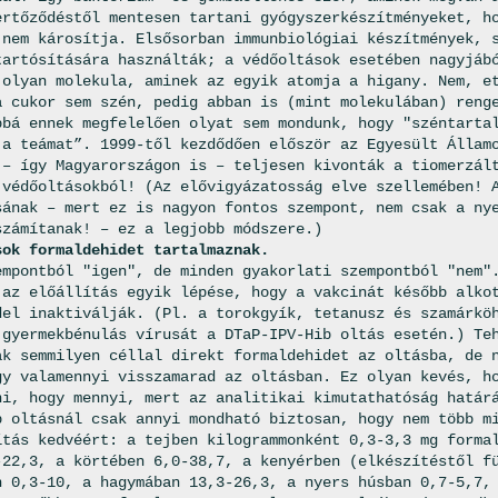
ertőződéstől mentesen tartani gyógyszerkészítményeket, h
 nem károsítja. Elsősorban immunbiológiai készítmények, 
tartósítására használták; a védőoltások esetében nagyjáb
 olyan molekula, aminek az egyik atomja a higany. Nem, e
a cukor sem szén, pedig abban is (mint molekulában) reng
bbá ennek megfelelően olyat sem mondunk, hogy "széntarta
 a teámat”. 1999-től kezdődően először az Egyesült Állam
 – így Magyarországon is – teljesen kivonták a tiomerzál
 védőoltásokból! (Az elővigyázatosság elve szellemében! 
sának – mert ez is nagyon fontos szempont, nem csak a ny
számítanak! – ez a legjobb módszere.)
sok formaldehidet tartalmaznak.
empontból "igen", de minden gyakorlati szempontból "nem"
 az előállítás egyik lépése, hogy a vakcinát később alko
del inaktiválják. (Pl. a torokgyík, tetanusz és szamárkö
 gyermekbénulás vírusát a DTaP-IPV-Hib oltás esetén.) Te
ak semmilyen céllal direkt formaldehidet az oltásba, de 
gy valamennyi visszamarad az oltásban. Ez olyan kevés, h
ni, hogy mennyi, mert az analitikai kimutathatóság határ
b oltásnál csak annyi mondható biztosan, hogy nem több m
ítás kedvéért: a tejben kilogrammonként 0,3-3,3 mg forma
-22,3, a körtében 6,0-38,7, a kenyérben (elkészítéstől f
n 0,3-10, a hagymában 13,3-26,3, a nyers húsban 0,7-5,7,