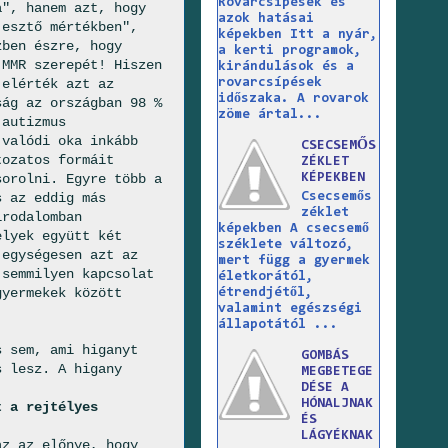
Rovarcsípések és
a", hanem azt, hogy
azok hatásai
jesztő mértékben",
képekben Itt a nyár,
zben észre, hogy
a kerti programok,
 MMR szerepét! Hiszen
kirándulások és a
rovarcsípések
 elérték azt az
időszaka. A rovarok
ság az országban 98 %
zöme ártal...
 autizmus
 valódi oka inkább
CSECSEMŐS
tozatos formáit
ZÉKLET
KÉPEKBEN
sorolni. Egyre több a
Csecsemős
s az eddig más
zéklet
irodalomban
képekben A csecsemő
elyek együtt két
széklete változó,
 egységesen azt az
mert függ a gyermek
 semmilyen kapcsolat
életkorától,
gyermekek között
étrendjétől,
valamint egészségi
állapotától ...
s sem, ami higanyt
GOMBÁS
s lesz. A higany
MEGBETEGE
DÉSE A
HÓNALJNAK
t a rejtélyes
ÉS
LÁGYÉKNAK
az az előnye, hogy