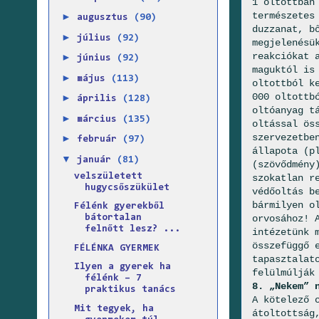
1 oltottban
természetes
►
augusztus
(90)
duzzanat, b
►
július
(92)
megjelenésü
reakciókat 
►
június
(92)
maguktól is
►
május
(113)
oltottból k
000 oltottb
►
április
(128)
oltóanyag t
►
március
(135)
oltással ös
szervezetbe
►
február
(97)
állapota (p
▼
január
(81)
(szövődmény
velszületett
szokatlan r
hugycsőszükület
védőoltás b
bármilyen o
Félénk gyerekből
orvosához! 
bátortalan
felnőtt lesz? ...
intézetünk 
összefüggő 
FÉLÉNKA GYERMEK
tapasztalat
Ilyen a gyerek ha
felülmúlják
félénk – 7
8. „Nekem” 
praktikus tanács
A kötelező 
Mit tegyek, ha
átoltottság