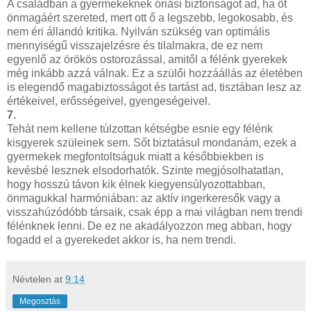
A családban a gyermekeknek óriási biztonságot ad, ha őt
önmagáért szereted, mert ott ő a legszebb, legokosabb, és
nem éri állandó kritika. Nyilván szükség van optimális
mennyiségű visszajelzésre és tilalmakra, de ez nem
egyenlő az örökös ostorozással, amitől a félénk gyerekek
még inkább azzá válnak. Ez a szülői hozzáállás az életében
is elegendő magabiztosságot és tartást ad, tisztában lesz az
értékeivel, erősségeivel, gyengeségeivel.
7.
Tehát nem kellene túlzottan kétségbe esnie egy félénk
kisgyerek szüleinek sem. Sőt biztatásul mondanám, ezek a
gyermekek megfontoltságuk miatt a későbbiekben is
kevésbé lesznek elsodorhatók. Szinte megjósolhatatlan,
hogy hosszú távon kik élnek kiegyensúlyozottabban,
önmagukkal harmóniában: az aktív ingerkeresők vagy a
visszahúzódóbb társaik, csak épp a mai világban nem trendi
félénknek lenni. De ez ne akadályozzon meg abban, hogy
fogadd el a gyerekedet akkor is, ha nem trendi.
Névtelen
at
9:14
Megosztás