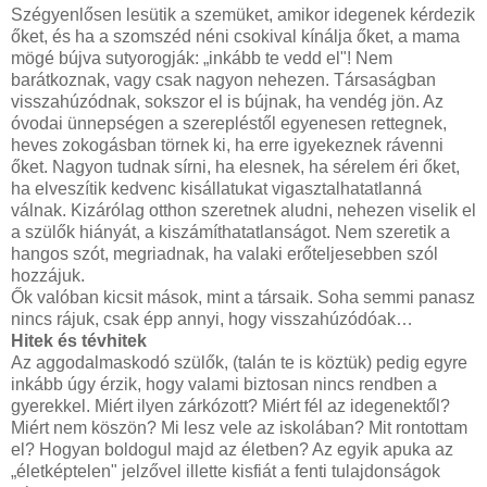
Szégyenlősen lesütik a szemüket, amikor idegenek kérdezik
őket, és ha a szomszéd néni csokival kínálja őket, a mama
mögé bújva sutyorogják: „inkább te vedd el"! Nem
barátkoznak, vagy csak nagyon nehezen. Társaságban
visszahúzódnak, sokszor el is bújnak, ha vendég jön. Az
óvodai ünnepségen a szerepléstől egyenesen rettegnek,
heves zokogásban törnek ki, ha erre igyekeznek rávenni
őket. Nagyon tudnak sírni, ha elesnek, ha sérelem éri őket,
ha elveszítik kedvenc kisállatukat vigasztalhatatlanná
válnak. Kizárólag otthon szeretnek aludni, nehezen viselik el
a szülők hiányát, a kiszámíthatatlanságot. Nem szeretik a
hangos szót, megriadnak, ha valaki erőteljesebben szól
hozzájuk.
Ők valóban kicsit mások, mint a társaik. Soha semmi panasz
nincs rájuk, csak épp annyi, hogy visszahúzódóak…
Hitek és tévhitek
Az aggodalmaskodó szülők, (talán te is köztük) pedig egyre
inkább úgy érzik, hogy valami biztosan nincs rendben a
gyerekkel. Miért ilyen zárkózott? Miért fél az idegenektől?
Miért nem köszön? Mi lesz vele az iskolában? Mit rontottam
el? Hogyan boldogul majd az életben? Az egyik apuka az
„életképtelen" jelzővel illette kisfiát a fenti tulajdonságok