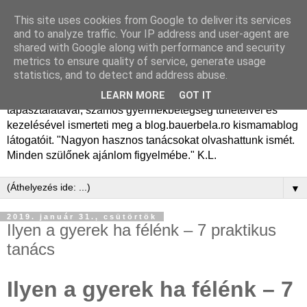
This site uses cookies from Google to deliver its services
Dr. Bauer Béla Ph.D.
and to analyze traffic. Your IP address and user-agent are
shared with Google along with performance and security
gyermekgyógyász
metrics to ensure quality of service, generate usage
statistics, and to detect and address abuse.
Dr. Bauer Béla Ph.D. gyermekgyógyász főorvos, 50 éves
LEARN MORE
GOT IT
tapasztalatával, számos gyermekbetegség tüneteivel és
kezelésével ismerteti meg a blog.bauerbela.ro kismamablog
látogatóit. "Nagyon hasznos tanácsokat olvashattunk ismét.
Minden szülőnek ajánlom figyelmébe." K.L.
▼
2019. január 31., csütörtök
Ilyen a gyerek ha félénk – 7 praktikus
tanács
Ilyen a gyerek ha félénk – 7