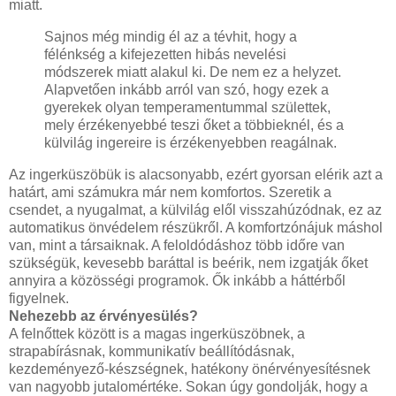
miatt.
Sajnos még mindig él az a tévhit, hogy a
félénkség a kifejezetten hibás nevelési
módszerek miatt alakul ki. De nem ez a helyzet.
Alapvetően inkább arról van szó, hogy ezek a
gyerekek olyan temperamentummal születtek,
mely érzékenyebbé teszi őket a többieknél, és a
külvilág ingereire is érzékenyebben reagálnak.
Az ingerküszöbük is alacsonyabb, ezért gyorsan elérik azt a
határt, ami számukra már nem komfortos. Szeretik a
csendet, a nyugalmat, a külvilág elől visszahúzódnak, ez az
automatikus önvédelem részükről. A komfortzónájuk máshol
van, mint a társaiknak. A feloldódáshoz több időre van
szükségük, kevesebb baráttal is beérik, nem izgatják őket
annyira a közösségi programok. Ők inkább a háttérből
figyelnek.
Nehezebb az érvényesülés?
A felnőttek között is a magas ingerküszöbnek, a
strapabírásnak, kommunikatív beállítódásnak,
kezdeményező-készségnek, hatékony önérvényesítésnek
van nagyobb jutalomértéke. Sokan úgy gondolják, hogy a