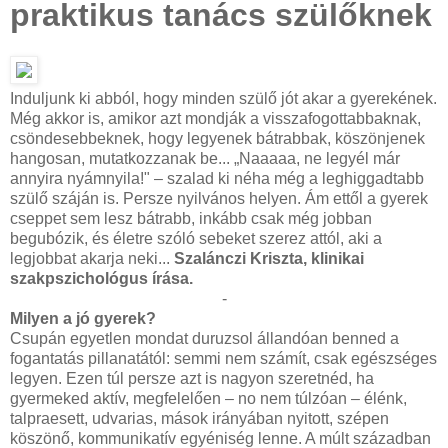
praktikus tanács szülőknek
Induljunk ki abból, hogy minden szülő jót akar a gyerekének.
Még akkor is, amikor azt mondják a visszafogottabbaknak,
csöndesebbeknek, hogy legyenek bátrabbak, köszönjenek
hangosan, mutatkozzanak be... „Naaaaa, ne legyél már
annyira nyámnyila!" – szalad ki néha még a leghiggadtabb
szülő száján is. Persze nyilvános helyen. Ám ettől a gyerek
cseppet sem lesz bátrabb, inkább csak még jobban
begubózik, és életre szóló sebeket szerez attól, aki a
legjobbat akarja neki...
Szalánczi Kriszta, klinikai
szakpszichológus írása.
-
Milyen a jó gyerek?
Csupán egyetlen mondat duruzsol állandóan benned a
fogantatás pillanatától: semmi nem számít, csak egészséges
legyen. Ezen túl persze azt is nagyon szeretnéd, ha
gyermeked aktív, megfelelően – no nem túlzóan – élénk,
talpraesett, udvarias, mások irányában nyitott, szépen
köszönő, kommunikatív egyéniség lenne. A múlt században