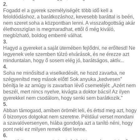
2.
Fogadd el a gyerek személyiségét: több idő kell a
feloldódáshoz, a barátkozáshoz, kevesebb baráttal is beéri,
nem szeret soha a központban lenni. A visszafogottság akár
élethossziglan is megmaradhat, ettől ő még kiváló,
megbízható, boldog emberré válhat.
3.
Hagyd a gyereket a saját ütemében fejlődni, ne erőltesd! Ne
legyenek vele szemben túlzó elvárások, és ne érezze azt
minduntalan, hogy ő sosem elég jó, barátságos, aktív...
4.
Soha ne minősítsd a viselkedését, ne hozd zavarba, ne
szégyenítsd meg mások előtt! Sok anyuka „kedvesen”
bénítja le az amúgy is zavarban lévő csemetéjét: „Azért nem
beszél, mert nincs nyelve, kivágta a doktor bácsi! Az ilyen
gyerekkel nem csodálom, hogy senki sem barátkozik.”
5.
Abban támogasd, amiben örömét leli, és értsd meg azt, hogy
ő bizonyos dolgokat nem szeretne. Például verset mondani
a szavalóversenyen, hiába gondolja azt a tanító néni, hogy
pont neki ez milyen remek ötlet lenne.
6.