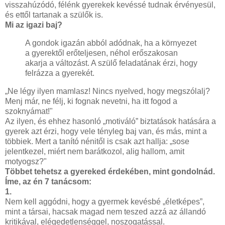
visszahúzódó, félénk gyerekek kevéssé tudnak érvényesül,
és ettől tartanak a szülők is.
Mi az igazi baj?
A gondok igazán abból adódnak, ha a környezet
a gyerektől erőteljesen, néhol erőszakosan
akarja a változást. A szülő feladatának érzi, hogy
felrázza a gyerekét.
„Ne légy ilyen mamlasz! Nincs nyelved, hogy megszólalj?
Menj már, ne félj, ki fognak nevetni, ha itt fogod a
szoknyámat!"
Az ilyen, és ehhez hasonló „motiváló” biztatások hatására a
gyerek azt érzi, hogy vele tényleg baj van, és más, mint a
többiek. Mert a tanító nénitől is csak azt hallja: „sose
jelentkezel, miért nem barátkozol, alig hallom, amit
motyogsz?"
Többet tehetsz a gyereked érdekében, mint gondolnád.
Íme, az én 7 tanácsom:
1.
Nem kell aggódni, hogy a gyermek kevésbé „életképes”,
mint a társai, hacsak magad nem teszed azzá az állandó
kritikával, elégedetlenséggel, noszogatással.