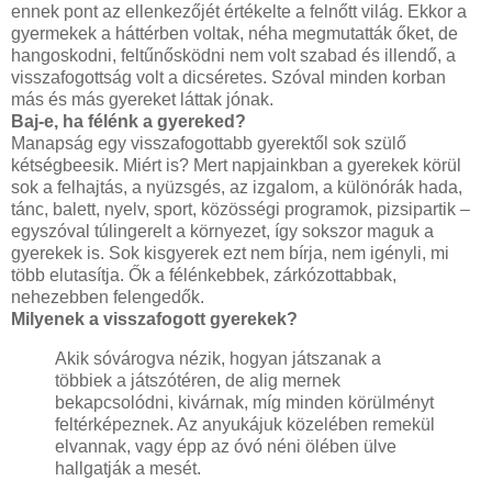
ennek pont az ellenkezőjét értékelte a felnőtt világ. Ekkor a
gyermekek a háttérben voltak, néha megmutatták őket, de
hangoskodni, feltűnősködni nem volt szabad és illendő, a
visszafogottság volt a dicséretes. Szóval minden korban
más és más gyereket láttak jónak.
Baj-e, ha félénk a gyereked?
Manapság egy visszafogottabb gyerektől sok szülő
kétségbeesik. Miért is? Mert napjainkban a gyerekek körül
sok a felhajtás, a nyüzsgés, az izgalom, a különórák hada,
tánc, balett, nyelv, sport, közösségi programok, pizsipartik –
egyszóval túlingerelt a környezet, így sokszor maguk a
gyerekek is. Sok kisgyerek ezt nem bírja, nem igényli, mi
több elutasítja. Ők a félénkebbek, zárkózottabbak,
nehezebben felengedők.
Milyenek a visszafogott gyerekek?
Akik sóvárogva nézik, hogyan játszanak a
többiek a játszótéren, de alig mernek
bekapcsolódni, kivárnak, míg minden körülményt
feltérképeznek. Az anyukájuk közelében remekül
elvannak, vagy épp az óvó néni ölében ülve
hallgatják a mesét.