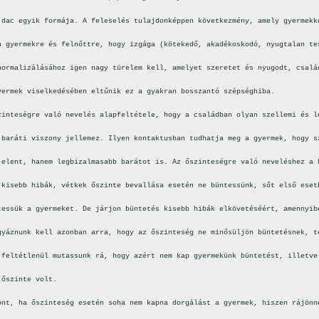
 dac egyik formája. A feleselés tulajdonképpen következmény, amely gyermekk
n gyermekre és felnőttre, hogy izgága (kötekedő, akadékoskodó, nyugtalan te
normalizálásához igen nagy türelem kell, amelyet szeretet és nyugodt, csalá
yermek viselkedésében eltűnik ez a gyakran bosszantó szépséghiba.
zinteségre való nevelés alapfeltétele, hogy a családban olyan szellemi és l
 baráti viszony jellemez. Ilyen kontaktusban tudhatja meg a gyermek, hogy s
jelent, hanem legbizalmasabb barátot is. Az őszinteségre való neveléshez a 
 kisebb hibák, vétkek őszinte bevallása esetén ne büntessünk, sőt első eset
tessük a gyermeket. De járjon büntetés kisebb hibák elkövetéséért, amennyib
gyáznunk kell azonban arra, hogy az őszinteség ne minősüljön büntetésnek, t
 feltétlenül mutassunk rá, hogy azért nem kap gyermekünk büntetést, illetve
 őszinte volt.
ont, ha őszinteség esetén soha nem kapna dorgálást a gyermek, hiszen rájönn