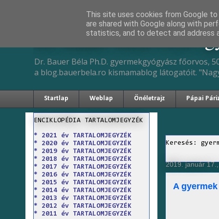
This site uses cookies from Google to d
are shared with Google along with perf
Dr. Bauer Béla Ph.D. 
statistics, and to detect and address 
Dr. Bauer Béla Ph.D. gyermekgyógyász főorvos, 50
a blog.bauerbela.ro kismamablog látogatóit. "Nag
Startlap
Weblap
Önéletrajz
Pápai Pári
ENCIKLOPÉDIA TARTALOMJEGYZÉK
* 2021 év TARTALOMJEGYZÉK
Keresés: gyer
* 2020 év TARTALOMJEGYZÉK
* 2019 év TARTALOMJEGYZÉK
* 2018 év TARTALOMJEGYZÉK
2019. január 17.,
* 2017 év TARTALOMJEGYZÉK
* 2016 év TARTALOMJEGYZÉK
* 2015 év TARTALOMJEGYZÉK
A gyermek 
* 2014 év TARTALOMJEGYZÉK
* 2013 év TARTALOMJEGYZÉK
* 2012 év TARTALOMJEGYZÉK
* 2011 év TARTALOMJEGYZÉK