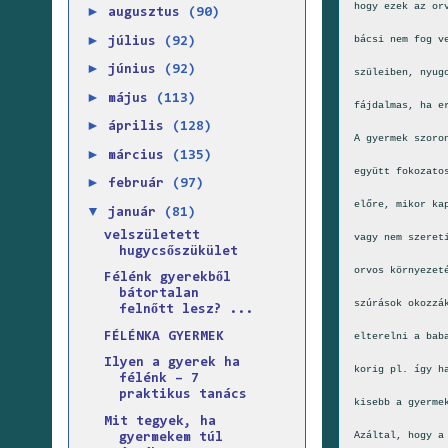
hogy ezek az or
►
augusztus
(90)
►
bácsi nem fog v
július
(92)
►
június
(92)
szüleiben, nyug
►
május
(113)
fájdalmas, ha e
►
április
(128)
A gyermek szoro
►
március
(135)
együtt fokozato
►
február
(97)
előre, mikor ka
▼
január
(81)
velszületett
vagy nem szeret
hugycsőszükület
orvos környezet
Félénk gyerekből
bátortalan
szúrások okozzá
felnőtt lesz? ...
FÉLÉNKA GYERMEK
elterelni a bab
Ilyen a gyerek ha
korig pl. így h
félénk – 7
praktikus tanács
kisebb a gyerme
Mit tegyek, ha
Azáltal, hogy a
gyermekem túl