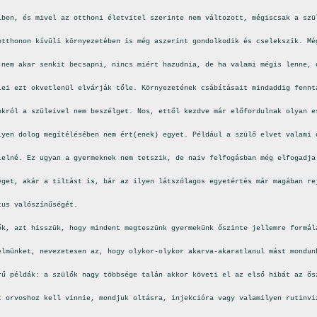
iben, és mivel az otthoni életvitel szerinte nem változott, mégiscsak a szü
otthonon kívüli környezetében is még aszerint gondolkodik és cselekszik. Mé
 nem akar senkit becsapni, nincs miért hazudnia, de ha valami mégis lenne, 
lei ezt okvetlenül elvárják tőle. Környezetének csábításait mindaddig fennt
okról a szüleivel nem beszélget. Nos, ettől kezdve már előfordulnak olyan e
lyen dolog megítélésében nem ért(enek) egyet. Például a szülő elvet valami 
lelné. Ez ugyan a gyermeknek nem tetszik, de naiv felfogásban még elfogadja
éget, akár a tiltást is, bár az ilyen látszólagos egyetértés már magában re
tus valószínűségét.
ők, azt hisszük, hogy mindent megteszünk gyermekünk őszinte jellemre formál
elmünket, nevezetesen az, hogy olykor-olykor akarva-akaratlanul mást mondun
rű példák: a szülők nagy többsége talán akkor követi el az első hibát az ős
t orvoshoz kell vinnie, mondjuk oltásra, injekcióra vagy valamilyen rutinvi