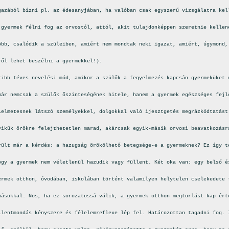
gazából bízni pl. az édesanyjában, ha valóban csak egyszerű vizsgálatra kel
 gyermek félni fog az orvostól, attól, akit tulajdonképpen szeretnie kellen
öbb, csalódik a szüleiben, amiért nem mondtak neki igazat, amiért, úgymond,
ről lehet beszélni a gyermekkel!).
ribb téves nevelési mód, amikor a szülők a fegyelmezés kapcsán gyermeküket 
már nemcsak a szülők őszinteségének hitele, hanem a gyermek egészséges fejl
lelmetesnek látszó személyekkel, dolgokkal való ijesztgetés megrázkódtatást
yikük örökre felejthetetlen marad, akárcsak egyik-másik orvosi beavatkozásr
rült már a kérdés: a hazugság örökölhető betegsége-e a gyermeknek? Ez így t
ogy a gyermek nem véletlenül hazudik vagy füllent. Két oka van: egy belső é
ermek otthon, óvodában, iskolában történt valamilyen helytelen cselekedete 
másokkal. Nos, ha ez sorozatossá válik, a gyermek otthon megtorlást kap ért
llentmondás kényszere és félelemreflexe lép fel. Határozottan tagadni fog. 