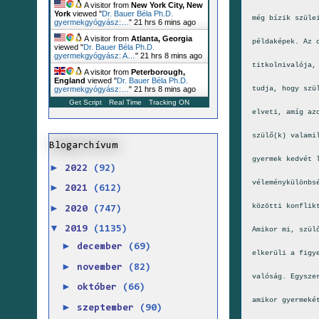
A visitor from
New York City, New
York
viewed "
Dr. Bauer Béla Ph.D.
még bízik szüle
gyermekgyógyász:…
"
21 hrs 6 mins ago
A visitor from
Atlanta, Georgia
példaképek. Az 
viewed "
Dr. Bauer Béla Ph.D.
gyermekgyógyász: A…
"
21 hrs 8 mins ago
titkolnivalója,
A visitor from
Peterborough,
England
viewed "
Dr. Bauer Béla Ph.D.
tudja, hogy szü
gyermekgyógyász:…
"
21 hrs 8 mins ago
Get Script
Real Time
Tracking ON
elveti, amíg az
szülő(k) valami
Blogarchívum
gyermek kedvét 
►
2022
(92)
véleménykülönbs
►
2021
(612)
►
közötti konflik
2020
(747)
▼
2019
(1135)
Amikor mi, szül
►
december
(69)
elkerüli a figy
►
november
(82)
valóság. Egysze
►
október
(66)
amikor gyermeké
►
szeptember
(90)