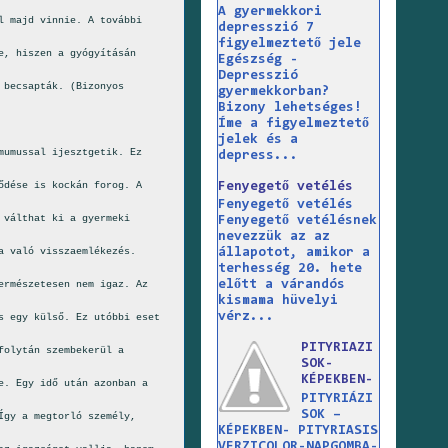
A gyermekkori
l majd vinnie. A további
depresszió 7
figyelmeztető jele
e, hiszen a gyógyításán
Egészség -
Depresszió
 becsapták. (Bizonyos
gyermekkorban?
Bizony lehetséges!
Íme a figyelmeztető
jelek és a
mumussal ijesztgetik. Ez
depress...
Fenyegető vetélés
ődése is kockán forog. A
Fenyegető vetélés
 válthat ki a gyermeki
Fenyegető vetélésnek
nevezzük az az
a való visszaemlékezés.
állapotot, amikor a
terhesség 20. hete
előtt a várandós
ermészetesen nem igaz. Az
kismama hüvelyi
vérz...
s egy külső. Ez utóbbi eset
PITYRIAZI
folytán szembekerül a
SOK-
KÉPEKBEN-
e. Egy idő után azonban a
PITYRIÁZI
SOK –
Így a megtorló személy,
KÉPEKBEN- PITYRIASIS
VERZICOLOR-NAPGOMBA-