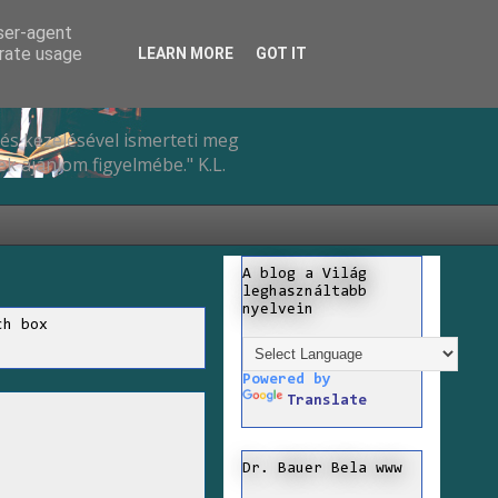
user-agent
erate usage
LEARN MORE
GOT IT
és kezelésével ismerteti meg
k ajánlom figyelmébe." K.L.
A blog a Világ
leghasználtabb
nyelvein
ch box
Powered by
Translate
Dr. Bauer Bela www