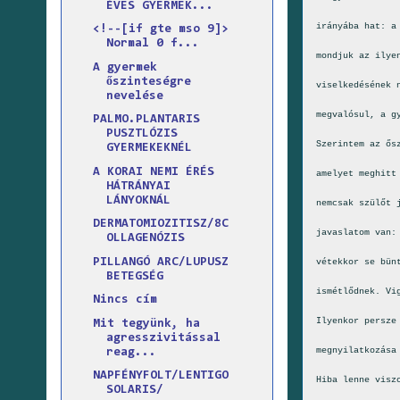
ÉVES GYERMEK...
irányába hat: a
<!--[if gte mso 9]>
Normal 0 f...
mondjuk az ilye
A gyermek
őszinteségre
viselkedésének 
nevelése
megvalósul, a g
PALMO.PLANTARIS
PUSZTLÓZIS
Szerintem az ős
GYERMEKEKNÉL
A KORAI NEMI ÉRÉS
amelyet meghitt
HÁTRÁNYAI
LÁNYOKNÁL
nemcsak szülőt 
DERMATOMIOZITISZ/8C
javaslatom van:
OLLAGENÓZIS
PILLANGÓ ARC/LUPUSZ
vétekkor se bün
BETEGSÉG
ismétlődnek. Vi
Nincs cím
Ilyenkor persze
Mit tegyünk, ha
agresszivitással
megnyilatkozása
reag...
NAPFÉNYFOLT/LENTIGO
Hiba lenne visz
SOLARIS/