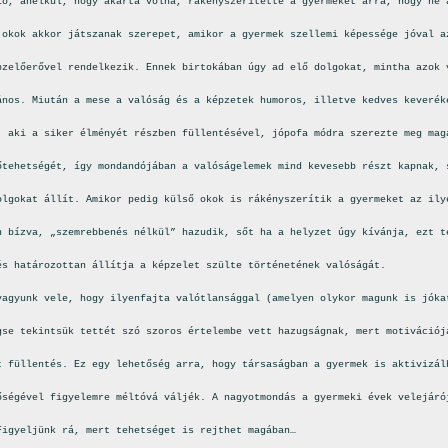
lő, anélkül, hogy akarta volna, rákényszerítette a gyermekét arra, hogy ne 
 okok akkor játszanak szerepet, amikor a gyermek szellemi képessége jóval a
pzelőerővel rendelkezik. Ennek birtokában úgy ad elő dolgokat, mintha azok 
ános. Miután a mese a valóság és a képzetek humoros, illetve kedves keverék
, aki a siker élményét részben füllentésével, jópofa módra szerezte meg mag
őtehetségét, így mondandójában a valóságelemek mind kevesebb részt kapnak, 
olgokat állít. Amikor pedig külső okok is rákényszerítik a gyermeket az ily
n bízva, „szemrebbenés nélkül” hazudik, sőt ha a helyzet úgy kívánja, ezt t
és határozottan állítja a képzelet szülte történetének valóságát.
vagyunk vele, hogy ilyenfajta valótlansággal (amelyen olykor magunk is jóka
gse tekintsük tettét szó szoros értelembe vett hazugságnak, mert motivációj
t füllentés. Ez egy lehetőség arra, hogy társaságban a gyermek is aktivizál
őségével figyelemre méltóvá váljék. A nagyotmondás a gyermeki évek velejáró
Figyeljünk rá, mert tehetséget is rejthet magában…