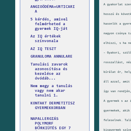
A gyakorlat sze
ANGIOÖDÉMA+URTICARI
A
hosszú és követ
5 kérdés, amivel
felmérheted a
hasonlót a gyer
gyermek IQ-ját
nagyon csúnya t
Az IQ értékek
színvonala
elhiszi, s ha n
AZ IQ TESZT
– Gyakori, szül
GRANULOMA ANNULARE
rosszallást, né
Tanulási zavarok
azonosítása és
bírálat ér, hel
kezelése az
óvódáb...
áll azzal, amit
Nem megy a tanulás
vagy nem akar
így van rendjén
tanulni 1.
A gyermek s az 
KONTAKT DERMETITISZ
GYERMEKKORBAN
gyermekek, akik
NAPALLERGIÁS
feleselnek. Tal
POLYMORF
BŐRKIÜTÉS EGY 7
kisgyermek szív