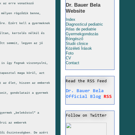
k az erre vonatkozó
Dr. Bauer Bela
Website
 mélyen rögződik benne,
Index
ére. Ezért kell a gyermeknek
Diagnosticul pediatric
Atlas de pediatrie
íltan, kertelés nélkül és
Gyermekgondozás
Böngésző
Studii clinice
őtt semmit, legyen az jó
Közéleti Írások
Foto
CV
Contact
 is így fognak viszonyulni,
tapasztal maga körül, azt
Read the RSS Feed
t az élet, hiszen az emberek
Dr. Bauer Bela
seit, gondolatait a gyermek
Official Blog
RSS
gyermek „belekóstol” a
Follow on Twitter
érzi az emberek
lői őszinteségben. De azért