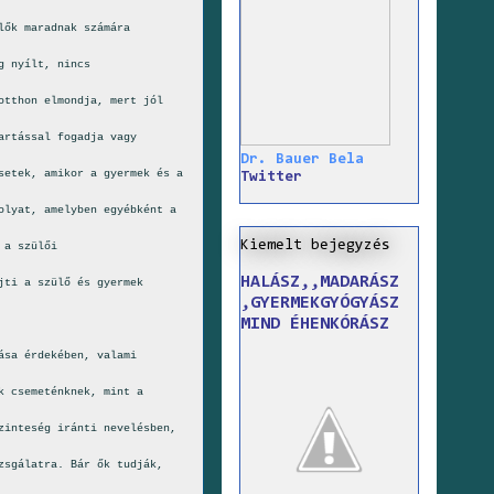
lők maradnak számára
g nyílt, nincs
otthon elmondja, mert jól
artással fogadja vagy
Dr. Bauer Bela
setek, amikor a gyermek és a
Twitter
olyat, amelyben egyébként a
Kiemelt bejegyzés
 a szülői
HALÁSZ,,MADARÁSZ
jti a szülő és gyermek
,GYERMEKGYÓGYÁSZ
MIND ÉHENKÓRÁSZ
ása érdekében, valami
k csemeténknek, mint a
zinteség iránti nevelésben,
zsgálatra. Bár ők tudják,