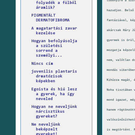
többnyire a szü
folyadék a fülből
áramlik?
hazudjon. Belső
PIGMENTÁLT
DERMATOFIBROMA
fantáziával, ké
A magatartási zavar
akárcsak Háry J
kezelése
gyermek is örül
Hogyan befolyásolja
a születési
mozgatja képzel
sorrend a
személyi...
nem, valótlan d
Nincs cím
mondás sikerébe
juvenilis plantaris
drmatózisok
Kihúzza magát, 
képekben
Egoista és hiú lesz
Noha tisztában 
a gyerek, ha így
neveled
mond igazat, mé
Hogyan ne neveljünk
hanem rögtönzöt
nárcisztikus
gyereket?
valószínűsíthet
Ne neveljünk
beképzelt
is megtörtént. 
gyereket!