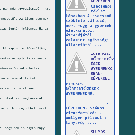
KÉPEKBEN
Csecsemős
orban még „gyógyítható”. Azt
zéklet
képekben A csecsemő
rmészetű). Az ilyen gyermek
széklete változó,
mert függ a gyermek
dias légkör jellemez. Ha ez
életkorától,
étrendjétől,
valamint egészségi
állapotától ...
elki kapcsolat létesüljön,
-VIRUSOS
zámára az apja és az anyja
BŐRFERTŐZ
ÉSEK
következő gyakorlatias
GYERMEKKO
RBAN-
KÉPEKKEL
ben súlyosnak tartott
VIRUSOS
en azok sorozatosan
BŐRFERTŐZÉSEK
GYERMEKEKNÉL
ekintsük azt megbánásnak.
-
KÉPEKBEN- Számos
 azért kap enyhébbet, mert
vírusfertőzés -
amilyen például a
kanyaró, a...
e, hogy nem is olyan nagy
SÚLYOS