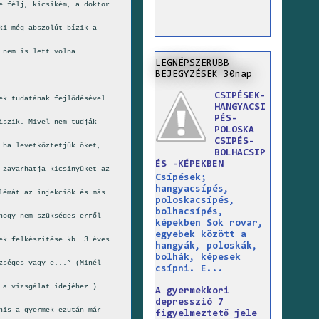
e félj, kicsikém, a doktor
ki még abszolút bízik a
 nem is lett volna
LEGNÉPSZERUBB
BEJEGYZÉSEK 30nap
CSIPÉSEK-
ek tudatának fejlődésével
HANGYACSI
PÉS-
iszik. Mivel nem tudják
POLOSKA
CSIPÉS-
 ha levetkőztetjük őket,
BOLHACSIP
ÉS -KÉPEKBEN
 zavarhatja kicsinyüket az
Csípések;
hangyacsípés,
lémát az injekciók és más
poloskacsípés,
bolhacsípés,
hogy nem szükséges erről
képekben Sok rovar,
egyebek között a
ek felkészítése kb. 3 éves
hangyák, poloskák,
bolhák, képesek
zséges vagy-e...” (Minél
csípni. E...
 a vizsgálat idejéhez.)
A gyermekkori
depresszió 7
nis a gyermek ezután már
figyelmeztető jele