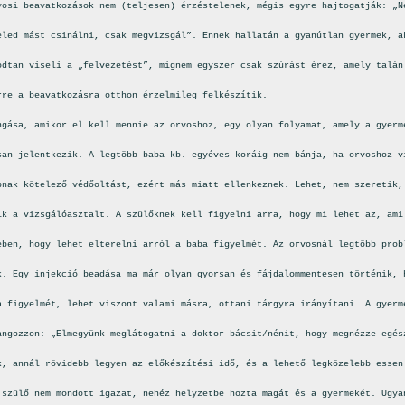
vosi beavatkozások nem (teljesen) érzéstelenek, mégis egyre hajtogatják: „N
eled mást csinálni, csak megvizsgál”. Ennek hallatán a gyanútlan gyermek, a
odtan viseli a „felvezetést”, mígnem egyszer csak szúrást érez, amely talán
rre a beavatkozásra otthon érzelmileg felkészítik.
ngása, amikor el kell mennie az orvoshoz, egy olyan folyamat, amely a gyerm
san jelentkezik. A legtöbb baba kb. egyéves koráig nem bánja, ha orvoshoz v
pnak kötelező védőoltást, ezért más miatt ellenkeznek. Lehet, nem szeretik,
ik a vizsgálóasztalt. A szülőknek kell figyelni arra, hogy mi lehet az, ami
ében, hogy lehet elterelni arról a baba figyelmét. Az orvosnál legtöbb prob
k. Egy injekció beadása ma már olyan gyorsan és fájdalommentesen történik, 
a figyelmét, lehet viszont valami másra, ottani tárgyra irányítani. A gyerm
angozzon: „Elmegyünk meglátogatni a doktor bácsit/nénit, hogy megnézze egés
k, annál rövidebb legyen az előkészítési idő, és a lehető legközelebb essen
 szülő nem mondott igazat, nehéz helyzetbe hozta magát és a gyermekét. Ugya