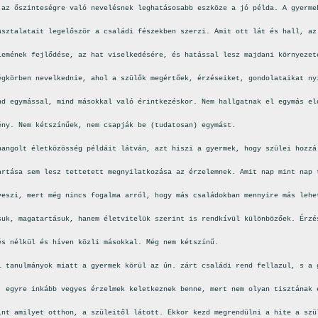
 az őszinteségre való nevelésnek leghatásosabb eszköze a jó példa. A gyerme
asztalatait legelőször a családi fészekben szerzi. Amit ott lát és hall, az
lemének fejlődése, az hat viselkedésére, és hatással lesz majdani környezet
égkörben nevelkednie, ahol a szülők megértőek, érzéseiket, gondolataikat ny
nd egymással, mind másokkal való érintkezéskor. Nem hallgatnak el egymás el
ény. Nem kétszínűek, nem csapják be (tudatosan) egymást.
hangolt életközösség példáit látván, azt hiszi a gyermek, hogy szülei hozzá
artása sem lesz tettetett megnyilatkozása az érzelemnek. Amit nap mint nap 
veszi, mert még nincs fogalma arról, hogy más családokban mennyire más lehe
suk, magatartásuk, hanem életvitelük szerint is rendkívül különbözőek. Érzé
és nélkül és híven közli másokkal. Még nem kétszínű.
i tanulmányok miatt a gyermek körül az ún. zárt családi rend fellazul, s a 
, egyre inkább vegyes érzelmek keletkeznek benne, mert nem olyan tisztának 
int amilyet otthon, a szüleitől látott. Ekkor kezd megrendülni a hite a szü