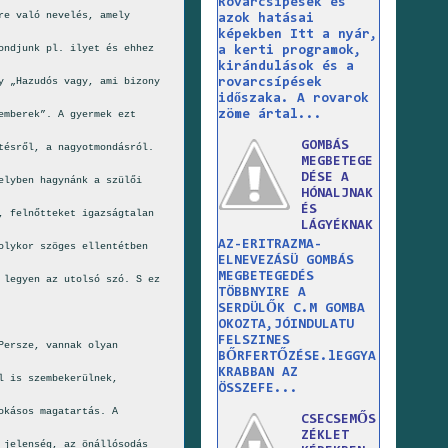
Rovarcsípések és
re való nevelés, amely
azok hatásai
képekben Itt a nyár,
ondjunk pl. ilyet és ehhez
a kerti programok,
kirándulások és a
rovarcsípések
y „Hazudós vagy, ami bizony
időszaka. A rovarok
zöme ártal...
emberek”. A gyermek ezt
GOMBÁS
tésről, a nagyotmondásról.
MEGBETEGE
DÉSE A
elyben hagynánk a szülői
HÓNALJNAK
ÉS
, felnőtteket igazságtalan
LÁGYÉKNAK
AZ-ERITRAZMA-
olykor szöges ellentétben
ELNEVEZÁSÜ GOMBÁS
MEGBETEGEDÉS
 legyen az utolsó szó. S ez
TÖBBNYIRE A
SERDÜLŐK C.M GOMBA
OKOZTA,JÓINDULATU
FELSZINES
Persze, vannak olyan
BŐRFERTŐZÉSE.lEGGYA
KRABBAN AZ
l is szembekerülnek,
ÖSSZEFE...
okásos magatartás. A
CSECSEMŐS
ZÉKLET
 jelenség, az önállósodás