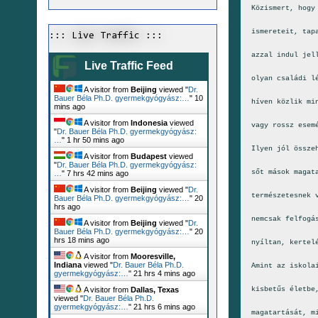
Közismert, hogy
ismereteit, tap
::: Live Traffic :::
azzal indul jel
Live Traffic Feed
olyan családi l
A visitor from
Beijing
viewed "
Dr.
Bauer Béla Ph.D. gyermekgyógyász:…
"
10
híven közlik mi
mins ago
A visitor from
Indonesia
viewed
vagy rossz esem
"
Dr. Bauer Béla Ph.D. gyermekgyógyász:
…
"
1 hr 50 mins ago
Ilyen jól össze
A visitor from
Budapest
viewed
"
Dr. Bauer Béla Ph.D. gyermekgyógyász:
sőt mások magat
…
"
7 hrs 42 mins ago
A visitor from
Beijing
viewed "
Dr.
természetesnek 
Bauer Béla Ph.D. gyermekgyógyász:…
"
20
hrs ago
nemcsak felfogá
A visitor from
Beijing
viewed "
Dr.
Bauer Béla Ph.D. gyermekgyógyász:…
"
20
hrs 18 mins ago
nyíltan, kertel
A visitor from
Mooresville,
Indiana
viewed "
Dr. Bauer Béla Ph.D.
Amint az iskola
gyermekgyógyász:…
"
21 hrs 4 mins ago
kisbetűs életbe
A visitor from
Dallas, Texas
viewed "
Dr. Bauer Béla Ph.D.
gyermekgyógyász:…
"
21 hrs 6 mins ago
magatartását, m