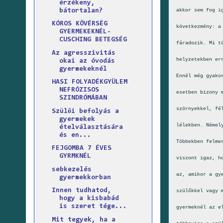
érzékeny,
bátortalan?
akkor sem fog i
KÓROS KÖVÉRSÉG
következmény: a
GYERMEKEKNÉL-
CUSCHING BETEGSÉG
fáradozik. Mi t
Az agresszivitás
helyzetekben er
okai az óvodás
gyermekeknél
Ennél még gyako
HASI FOLYADÉKGYÜLEM
NEFRÓZISOS
esetben bizony 
SZINDRÓMÁBAN
szörnyekkel, fé
Szülői befolyás a
gyermekek
lélekben. Némel
ételválasztására
és en...
Többekben felme
FEJGOMBA 7 ÉVES
GYRMKNÉL
viszont igaz, h
sebkezelés
az, amikor a gy
gyermekkorban
Innen tudhatod,
szülőkkel vagy 
hogy a kisbabád
is szeret tége...
gyermeknél az e
Mit tegyek, ha a