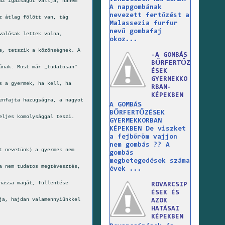
az igazságot vallja, hanem
A napgombának
nevezett fertőzést a
z átlag fölött van, tág
Malassezia furfur
nevű gombafaj
valósak lettek volna,
okoz...
e, tetszik a közönségnek. A
-A GOMBÁS
BŐRFERTŐZ
ának. Most már „tudatosan”
ÉSEK
GYERMEKKO
s a gyermek, ha kell, ha
RBAN-
KÉPEKBEN
enfajta hazugságra, a nagyot
A GOMBÁS
BŐRFERTŐZÉSEK
eljes komolysággal teszi.
GYERMEKKORBAN
KÉPEKBEN De viszket
a fejbőröm vajjon
nem gombás ?? A
t nevetünk) a gyermek nem
gombás
megbetegedések száma
a nem tudatos megtévesztés,
évek ...
hassa magát, füllentése
ROVARCSIP
ÉSEK ÉS
ja, hajdan valamennyiünkkel
AZOK
HATÁSAI
KÉPEKBEN