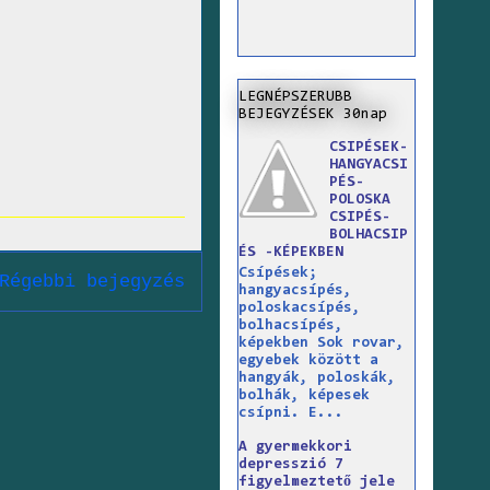
LEGNÉPSZERUBB
BEJEGYZÉSEK 30nap
CSIPÉSEK-
HANGYACSI
PÉS-
POLOSKA
CSIPÉS-
BOLHACSIP
ÉS -KÉPEKBEN
Csípések;
Régebbi bejegyzés
hangyacsípés,
poloskacsípés,
bolhacsípés,
képekben Sok rovar,
egyebek között a
hangyák, poloskák,
bolhák, képesek
csípni. E...
A gyermekkori
depresszió 7
figyelmeztető jele