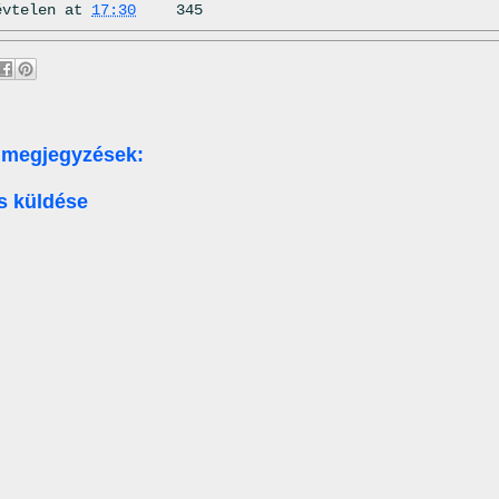
évtelen
at
17:30
345
 megjegyzések:
s küldése