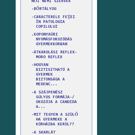
NŐI NEMI SZERVEK
-BŐRTÁLYOG
-CARACTERELE FEŢEI
ÎN PATOLOGIA
COPILULUI
.KOPONYAÜRI
NYOMÁSFOKOZÓDÁS
GYERMEKKORBAN
-ÁTKAROLÁSI REFLEX-
MORO REFLEX
-HOGYAN
BIZTISITHATÓ A
GYERMEK
BIZTONSÁGA A
MEDENC...
-A SZÁJPENÉSZ
SÚLYOS FORMÁJA-/
OKOZÓJA A CANDIDA
A...
-MIT TEGYEN A SZÜLŐ
HA GYERMEKE A
KÓRHÁZBA KERÜL??
-A SKARLÁT