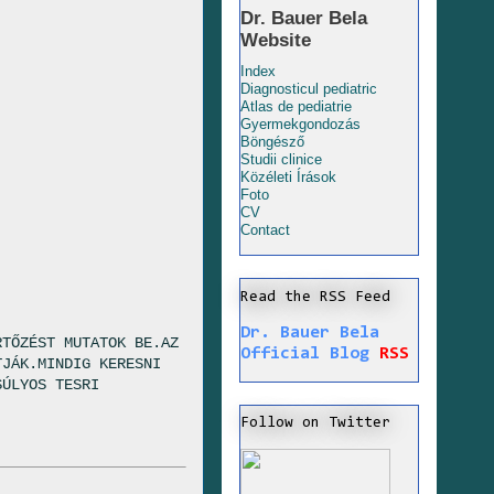
Dr. Bauer Bela
Website
Index
Diagnosticul pediatric
Atlas de pediatrie
Gyermekgondozás
Böngésző
Studii clinice
Közéleti Írások
Foto
CV
Contact
Read the RSS Feed
Dr. Bauer Bela
RTŐZÉST MUTATOK BE.AZ
Official Blog
RSS
TJÁK.MINDIG KERESNI
SÚLYOS TESRI
Follow on Twitter