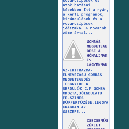
Rovarcsípések és
azok hatásai
képekben Itt a nyár,
a kerti programok,
kirándulások és a
rovarcsípések
időszaka. A rovarok
zöme ártal...
GOMBÁS
MEGBETEGE
DÉSE A
HÓNALJNAK
ÉS
LÁGYÉKNAK
AZ-ERITRAZMA-
ELNEVEZÁSÜ GOMBÁS
MEGBETEGEDÉS
TÖBBNYIRE A
SERDÜLŐK C.M GOMBA
OKOZTA,JÓINDULATU
FELSZINES
BŐRFERTŐZÉSE.lEGGYA
KRABBAN AZ
ÖSSZEFE...
CSECSEMŐS
ZÉKLET