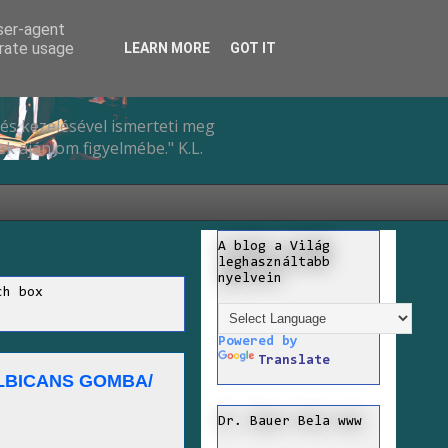
user-agent
erate usage
LEARN MORE
GOT IT
és kezelésével ismerteti meg
k ajánlom figyelmébe." K.L.
A blog a Világ
leghasználtabb
nyelvein
ch box
Powered by
Translate
ALBICANS GOMBA/
Dr. Bauer Bela www