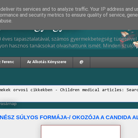
eliver its services and to analyze traffic. Your IP address and 
ormance and security metrics to ensure quality of service, gen
gyermekgyógyász
abuse.
 éves tapasztalatával, számos gyermekbetegség tüneteivel 
yon hasznos tanácsokat olvashattunk ismét. Minden szülőne
z Ferenc
Az Alkotás Kényszere
@
mekek orvosi cikkekben - Children medical articles: Sear
 vasárnap
ENÉSZ SÚLYOS FORMÁJA-/ OKOZÓJA A CANDIDA 