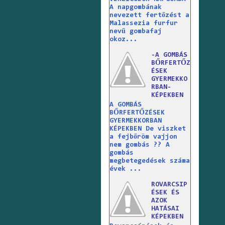
A napgombának
nevezett fertőzést a
Malassezia furfur
nevű gombafaj
okoz...
-A GOMBÁS
BŐRFERTŐZ
ÉSEK
GYERMEKKO
RBAN-
KÉPEKBEN
A GOMBÁS
BŐRFERTŐZÉSEK
GYERMEKKORBAN
KÉPEKBEN De viszket
a fejbőröm vajjon
nem gombás ?? A
gombás
megbetegedések száma
évek ...
ROVARCSIP
ÉSEK ÉS
AZOK
HATÁSAI
KÉPEKBEN