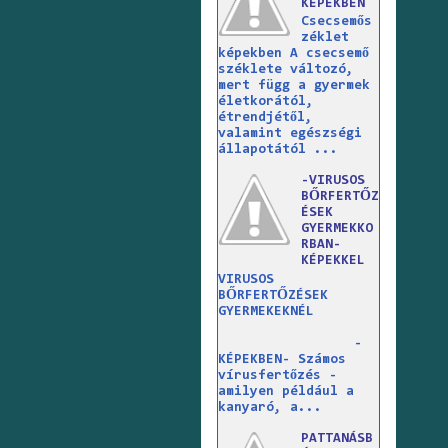
KÉPEKBEN
Csecsemős
zéklet
képekben A csecsemő
széklete változó,
mert függ a gyermek
életkorától,
étrendjétől,
valamint egészségi
állapotától ...
-VIRUSOS
BŐRFERTŐZ
ÉSEK
GYERMEKKO
RBAN-
KÉPEKKEL
VIRUSOS
BŐRFERTŐZÉSEK
GYERMEKEKNÉL
-
KÉPEKBEN- Számos
vírusfertőzés -
amilyen például a
kanyaró, a...
PATTANÁSB