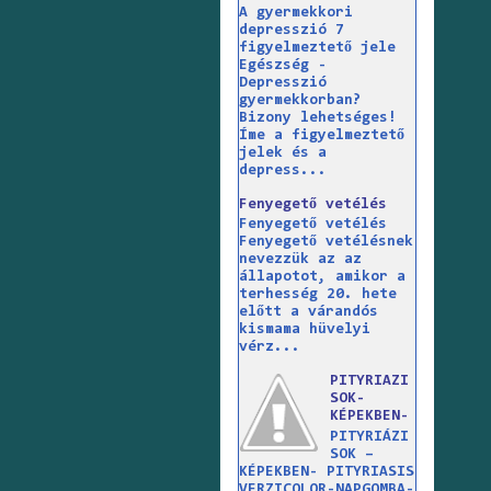
A gyermekkori
depresszió 7
figyelmeztető jele
Egészség -
Depresszió
gyermekkorban?
Bizony lehetséges!
Íme a figyelmeztető
jelek és a
depress...
Fenyegető vetélés
Fenyegető vetélés
Fenyegető vetélésnek
nevezzük az az
állapotot, amikor a
terhesség 20. hete
előtt a várandós
kismama hüvelyi
vérz...
PITYRIAZI
SOK-
KÉPEKBEN-
PITYRIÁZI
SOK –
KÉPEKBEN- PITYRIASIS
VERZICOLOR-NAPGOMBA-