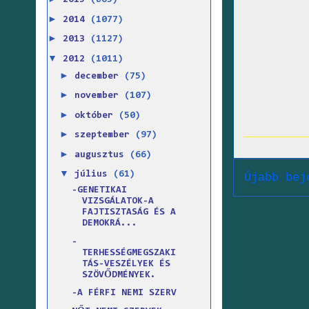
2015
(865)
►
2014
(1077)
►
2013
(1127)
▼
2012
(1011)
►
december
(75)
►
november
(107)
►
október
(50)
►
szeptember
(97)
►
augusztus
(66)
▼
július
(61)
Újabb bej
-GENETIKAI
VIZSGÁLATOK-A
FAJTISZTASÁG ÉS A
DEMOKRÁ...
-
TERHESSÉGMEGSZAKI
TÁS-VESZÉLYEK ÉS
SZÖVŐDMÉNYEK.
-A FÉRFI NEMI SZERV