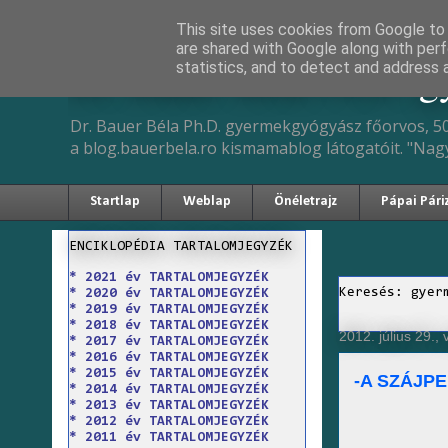
This site uses cookies from Google to d
are shared with Google along with perf
Dr. Bauer Béla Ph.D. 
statistics, and to detect and address 
Dr. Bauer Béla Ph.D. gyermekgyógyász főorvos, 50
a blog.bauerbela.ro kismamablog látogatóit. "Nag
Startlap
Weblap
Önéletrajz
Pápai Pári
ENCIKLOPÉDIA TARTALOMJEGYZÉK
* 2021 év TARTALOMJEGYZÉK
Keresés: gyer
* 2020 év TARTALOMJEGYZÉK
* 2019 év TARTALOMJEGYZÉK
* 2018 év TARTALOMJEGYZÉK
2012. július 29.,
* 2017 év TARTALOMJEGYZÉK
* 2016 év TARTALOMJEGYZÉK
* 2015 év TARTALOMJEGYZÉK
-A SZÁJP
* 2014 év TARTALOMJEGYZÉK
* 2013 év TARTALOMJEGYZÉK
* 2012 év TARTALOMJEGYZÉK
* 2011 év TARTALOMJEGYZÉK