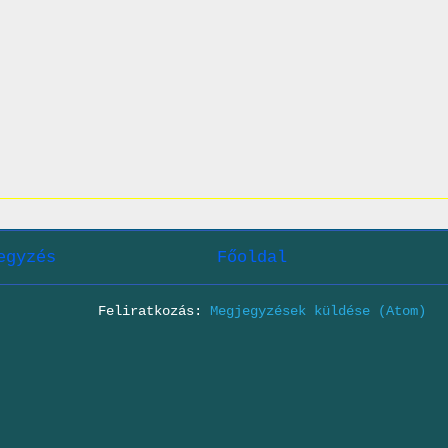
egyzés
Főoldal
Feliratkozás:
Megjegyzések küldése (Atom)