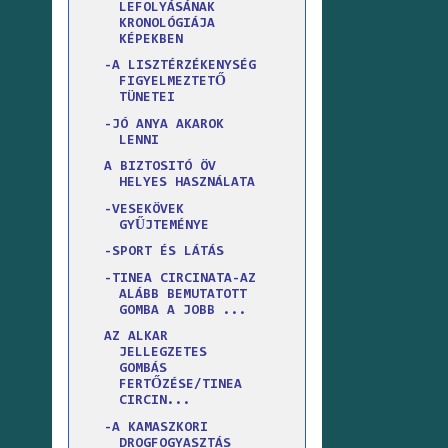
LEFOLYÁSÁNAK
KRONOLÓGIÁJA
KÉPEKBEN
-A LISZTÉRZÉKENYSÉG
FIGYELMEZTETŐ
TÜNETEI
-JÓ ANYA AKAROK
LENNI
A BIZTOSITÓ ÖV
HELYES HASZNÁLATA
-VESEKÖVEK
GYŰJTEMÉNYE
-SPORT ÉS LÁTÁS
-TINEA CIRCINATA-AZ
ALÁBB BEMUTATOTT
GOMBA A JOBB ...
AZ ALKAR
JELLEGZETES
GOMBÁS
FERTŐZÉSE/TINEA
CIRCIN...
-A KAMASZKORI
DROGFOGYASZTÁS