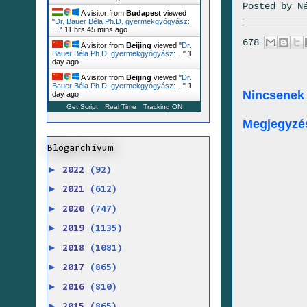
Posted by
N
A visitor from
Budapest
viewed
"
Dr. Bauer Béla Ph.D. gyermekgyógyász:
…
"
11 hrs 45 mins ago
678
A visitor from
Beijing
viewed "
Dr.
Bauer Béla Ph.D. gyermekgyógyász:…
"
1
day ago
A visitor from
Beijing
viewed "
Dr.
Bauer Béla Ph.D. gyermekgyógyász:…
"
1
Nincsenek
day ago
Get Script
Real Time
Tracking ON
Megjegyzé
Blogarchívum
►
2022
(92)
►
2021
(612)
►
2020
(747)
►
2019
(1135)
►
2018
(1081)
►
2017
(865)
►
2016
(810)
►