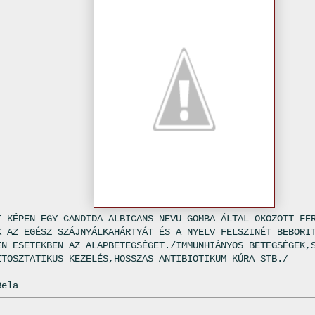
T KÉPEN EGY CANDIDA ALBICANS NEVÜ GOMBA ÁLTAL OKOZOTT FE
K AZ EGÉSZ SZÁJNYÁLKAHÁRTYÁT ÉS A NYELV FELSZINÉT BEBORI
EN ESETEKBEN AZ ALAPBETEGSÉGET./IMMUNHIÁNYOS BETEGSÉGEK,
ITOSZTATIKUS KEZELÉS,HOSSZAS ANTIBIOTIKUM KÚRA STB./
Bela