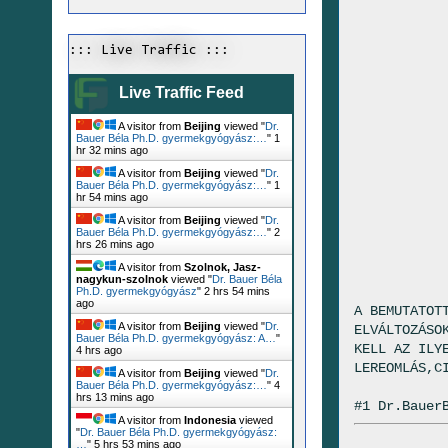
::: Live Traffic :::
Live Traffic Feed
A visitor from
Beijing
viewed "
Dr.
Bauer Béla Ph.D. gyermekgyógyász:…
"
1
hr 32 mins ago
A visitor from
Beijing
viewed "
Dr.
Bauer Béla Ph.D. gyermekgyógyász:…
"
1
hr 55 mins ago
A visitor from
Beijing
viewed "
Dr.
Bauer Béla Ph.D. gyermekgyógyász:…
"
2
hrs 26 mins ago
A visitor from
Szolnok, Jasz-
nagykun-szolnok
viewed "
Dr. Bauer Béla
Ph.D. gyermekgyógyász
"
2 hrs 54 mins
ago
A BEMUTATOT
A visitor from
Beijing
viewed "
Dr.
ELVÁLTOZÁSO
Bauer Béla Ph.D. gyermekgyógyász: A…
"
KELL AZ ILY
4 hrs ago
LEREOMLÁS,C
A visitor from
Beijing
viewed "
Dr.
Bauer Béla Ph.D. gyermekgyógyász:…
"
4
hrs 13 mins ago
#1 Dr.Bauer
A visitor from
Indonesia
viewed
"
Dr. Bauer Béla Ph.D. gyermekgyógyász:
…
"
5 hrs 53 mins ago