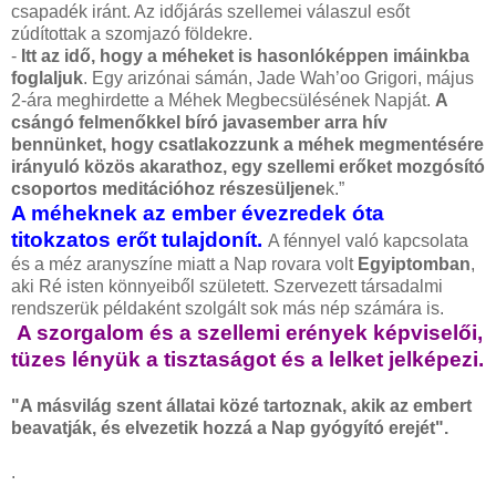
csapadék iránt. Az időjárás szellemei válaszul esőt
zúdítottak a szomjazó földekre.
-
Itt az idő, hogy a méheket is hasonlóképpen imáinkba
foglaljuk
. Egy arizónai sámán, Jade Wah’oo Grigori, május
2-ára meghirdette a Méhek Megbecsülésének Napját.
A
csángó felmenőkkel bíró javasember arra hív
bennünket, hogy csatlakozzunk a méhek megmentésére
irányuló közös akarathoz, egy szellemi erőket mozgósító
csoportos meditációhoz
részesüljene
k.”
A méheknek az ember évezredek óta
titokzatos erőt tulajdonít.
A fénnyel való kapcsolata
és a méz aranyszíne miatt a Nap rovara volt
Egyiptomban
,
aki Ré isten könnyeiből született. Szervezett társadalmi
rendszerük példaként szolgált sok más nép számára is.
A szorgalom és a szellemi erények képviselői,
tüzes lényük a tisztaságot és a lelket jelképezi.
"A másvilág szent állatai közé tartoznak, akik az embert
beavatják, és elvezetik hozzá a Nap gyógyító erejét".
.