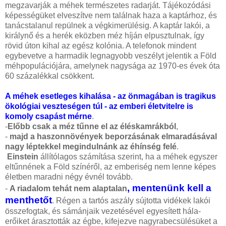
megzavarják a méhek természetes radarját. Tájékozódási
képességüket elveszítve nem találnak haza a kaptárhoz, és
tanácstalanul repülnek a végkimerülésig. A kaptár lakói, a
királynő és a herék eközben méz híján elpusztulnak, így
rövid úton kihal az egész kolónia. A telefonok mindent
egybevetve a harmadik legnagyobb veszélyt jelentik a Föld
méhpopulációjára, amelynek nagysága az 1970-es évek óta
60 százalékkal csökkent.
A méhek esetleges kihalása - az önmagában is tragikus
ökológiai veszteségen túl - az emberi életvitelre is
komoly csapást mérne
.
-
Előbb csak a méz tűnne el az éléskamrákból
,
-
majd a haszonnövények beporzásának elmaradásával
nagy léptekkel megindulnánk az éhínség felé
.
Einstein
állítólagos számítása szerint, ha a méhek egyszer
eltűnnének a Föld színéről, az emberiség nem lenne képes
életben maradni négy évnél tovább.
, mentenünk kell a
-
A riadalom tehát nem alaptalan
menthetőt
. Régen a tartós aszály sújtotta vidékek lakói
összefogtak, és sámánjaik vezetésével egyesített hála-
erőiket árasztották az égbe, kifejezve nagyrabecsülésüket a