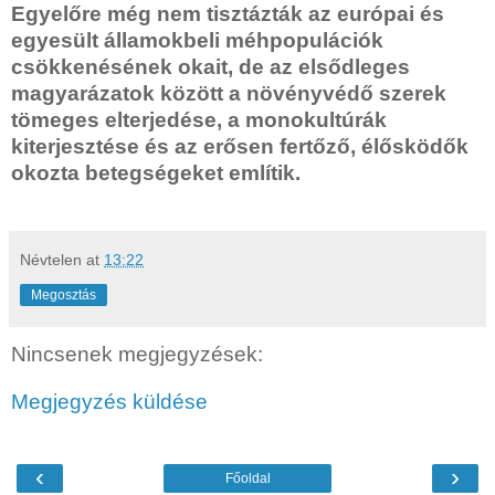
Egyelőre még nem tisztázták az európai és
egyesült államokbeli méhpopulációk
csökkenésének okait, de az elsődleges
magyarázatok között a növényvédő szerek
tömeges elterjedése, a monokultúrák
kiterjesztése és az erősen fertőző, élősködők
okozta betegségeket említik.
Névtelen
at
13:22
Megosztás
Nincsenek megjegyzések:
Megjegyzés küldése
‹
›
Főoldal