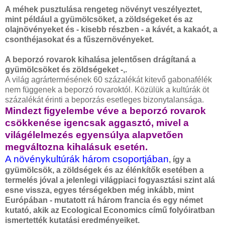
A méhek pusztulása rengeteg növényt veszélyeztet,
mint például a gyümölcsöket, a zöldségeket és az
olajnövényeket és - kisebb részben - a kávét, a kakaót, a
csonthéjasokat és a fűszernövényeket.
A beporzó rovarok kihalása jelentősen drágítaná a
gyümölcsöket és zöldségeket -,.
A világ agrártermésének 60 százalékát kitevő gabonafélék
nem függenek a beporzó rovaroktól. Közülük a kultúrák öt
százalékát érinti a beporzás esetleges bizonytalansága.
Mindezt figyelembe véve a beporzó rovarok
csökkenése igencsak aggasztó, mivel a
világélelmezés egyensúlya alapvetően
megváltozna kihalásuk esetén.
A növénykultúrák három csoportjában
, így a
gyümölcsök, a zöldségek és az élénkítők esetében a
termelés jóval a jelenlegi világpiaci fogyasztási szint alá
esne vissza, egyes térségekben még inkább, mint
Európában - mutatott rá három francia és egy német
kutató, akik az Ecological Economics című folyóiratban
ismertették kutatási eredményeiket.