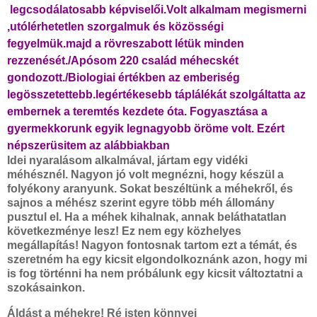
legcsodálatosabb képviselői.Volt alkalmam megismerni
,utólérhetetlen szorgalmuk és közösségi
fegyelmük.majd a rövreszabott létük minden
rezzenését./Apósom 220 család méhecskét
gondozott./Biologiai értékben az emberiség
legösszetettebb.legértékesebb táplálékát szolgáltatta az
embernek a teremtés kezdete óta. Fogyasztása a
gyermekkorunk egyik legnagyobb öröme volt. Ezért
népszerüsitem az alábbiakban
Idei nyaralásom alkalmával, jártam egy vidéki
méhésznél. Nagyon jó volt megnézni, hogy készül a
folyékony aranyunk. Sokat beszéltünk a méhekről, és
sajnos a méhész szerint egyre több méh állomány
pusztul el. Ha a méhek kihalnak, annak beláthatatlan
következménye lesz! Ez nem egy közhelyes
megállapítás! Nagyon fontosnak tartom ezt a témát, és
szeretném ha egy kicsit elgondolkoznánk azon, hogy mi
is fog történni ha nem próbálunk egy kicsit változtatni a
szokásainkon.
Áldást a méhekre! Ré isten könnyei