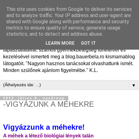
This site uses cookies from Google to deliver its services
Dr. Bauer Béla Ph.D.
and to analyze traffic. Your IP address and user-agent are
shared with Google along with performance and security
gyermekgyógyász
metrics to ensure quality of service, generate usage
statistics, and to detect and address abuse.
Dr. Bauer Béla Ph.D. gyermekgyógyász főorvos, 50 éves
LEARN MORE
GOT IT
tapasztalatával, számos gyermekbetegség tüneteivel és
kezelésével ismerteti meg a blog.bauerbela.ro kismamablog
látogatóit. "Nagyon hasznos tanácsokat olvashattunk ismét.
Minden szülőnek ajánlom figyelmébe." K.L.
▼
2012. július 8., vasárnap
-VIGYÁZUNK A MÉHEKRE
Vigyázzunk a méhekre!
A méhek a létező biológiai lények talán