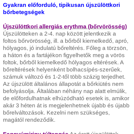
Gyakran előforduló, tipikusan újszülöttkori
bőrbetegségek
Újszülöttkori allergiás erythma (bőrvörösség)
Újszülötteken a 2-4. nap között jelentkezik a
foltos bőrvörösség, ill. a bőrből kiemelkedő, apró,
hólyagos, jó indulatú bőreltérés. Főleg a törzsön,
a háton és a fartájékon figyelhetők meg a vörös
foltok, bőrből kiemelkedő hólyagos eltérések. A
bőreltérések helyenként bolhacsípés-szerűek,
számuk változó és 1-2-től több százig terjedhet.
Az újszülött általános állapotát a bőrkiütés nem
befolyásolja. Általában néhány nap alatt elmúlik,
de előfordulhatnak elhúzódható esetek is, amikor
akár 3 héten át is megjelenhetnek újabb és újabb
bőrelváltozások. Kezelni nem szükséges,
magától rendeződik.