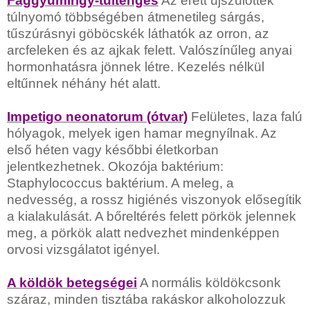
Faggyúmirigy-túltengés
Az érett újszülöttek
túlnyomó többségében átmenetileg sárgás,
tűszúrásnyi göböcskék láthatók az orron, az
arcfeleken és az ajkak felett. Valószínűleg anyai
hormonhatásra jönnek létre. Kezelés nélkül
eltűnnek néhány hét alatt.
Impetigo neonatorum (ótvar)
Felületes, laza falú
hólyagok, melyek igen hamar megnyílnak. Az
első héten vagy későbbi életkorban
jelentkezhetnek. Okozója baktérium:
Staphylococcus baktérium. A meleg, a
nedvesség, a rossz higiénés viszonyok elősegítik
a kialakulását. A bőreltérés felett pörkök jelennek
meg, a pörkök alatt nedvezhet mindenképpen
orvosi vizsgálatot igényel.
A köldök betegségei
A normális köldökcsonk
száraz, minden tisztába rakáskor alkoholozzuk