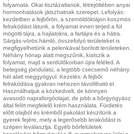
folyamata. Okai tisztázatlanok, létrejöttében anyai
hormonhatások játszhatnak szerepet. Lefolyás:
kezdetben a fejbőrön, a szemöldöktájon koszmós
felrakódást látunk, a folyamat innen terjed a fül
mögötti tájra, a hajlatokra, a fartájra és a hátra.
Sárgás-vörös hámló, összefolyó területeket is
megfigyelhetünk a pelenkával borított területeken.
Néhány hónap alatt megszűnik, kialszik a
folyamat, majd a serdülőkorban újra feléled. A
betegség jóindulatú, a legtöbb csecsemő néhány
hét alatt meggyógyul. Kezelés: A fejbőr
felrakódása gyakran nehezen távolítható el.
Használhatjuk a közkedvelt, de könnyen
avasodó napraforgóolajat, de jobb a bőrgyógyász
által felírt megfelelő krém használata. Fürdetés
előtt olajból és krémből pakolást készítünk a
gyerek fejére, mely a legerősebb lerakódást is
szépen leválasztja. Egyéb bőrfelületek