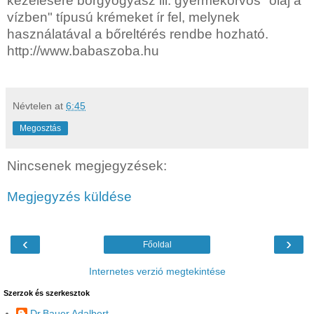
kezelésére bőrgyógyász ill. gyermekorvos "olaj a
vízben" típusú krémeket ír fel, melynek
használatával a bőreltérés rendbe hozható.
http://www.babaszoba.hu
Névtelen
at
6:45
Megosztás
Nincsenek megjegyzések:
Megjegyzés küldése
‹
›
Főoldal
Internetes verzió megtekintése
Szerzok és szerkesztok
Dr.Bauer Adalbert