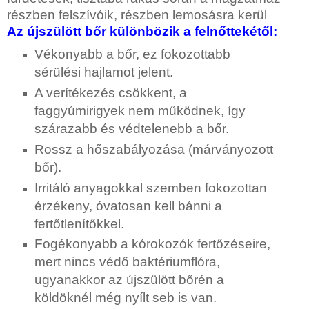
részben felszívóik, részben lemosásra kerül
Az újszülött bőr különbözik a felnőttekétől:
Vékonyabb a bőr, ez fokozottabb
sérülési hajlamot jelent.
A verítékezés csökkent, a
faggyúmirigyek nem működnek, így
szárazabb és védtelenebb a bőr.
Rossz a hőszabályozása (márványozott
bőr).
Irritáló anyagokkal szemben fokozottan
érzékeny, óvatosan kell bánni a
fertőtlenítőkkel.
Fogékonyabb a kórokozók fertőzéseire,
mert nincs védő baktériumflóra,
ugyanakkor az újszülött bőrén a
köldöknél még nyílt seb is van.