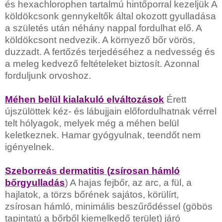
és hexachlorophen tartalmú hintőporral kezeljük A
köldökcsonk gennykeltők által okozott gyulladása
a születés után néhány nappal fordulhat elő. A
köldökcsont nedvezik. A környező bőr vörös,
duzzadt. A fertőzés terjedéséhez a nedvesség és
a meleg kedvező feltételeket biztosít. Azonnal
forduljunk orvoshoz.
Méhen belül kialakuló elváltozások
Érett
újszülöttek kéz- és lábujjain előfordulhatnak vérrel
telt hólyagok, melyek még a méhen belül
keletkeznek. Hamar gyógyulnak, teendőt nem
igényelnek.
Szeborreás dermatitis (zsírosan hámló
bőrgyulladás
)
A hajas fejbőr, az arc, a fül, a
hajlatok, a törzs bőrének sajátos, körülírt,
zsírosan hámló, minimális beszűrődéssel (göbös
tapintatú a bőrből kiemelkedő terület) járó