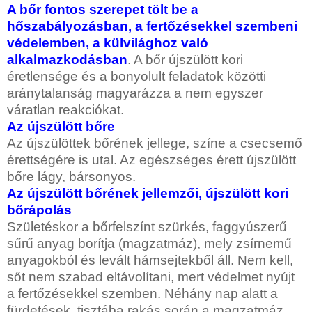
A bőr fontos szerepet tölt be a
hőszabályozásban, a fertőzésekkel szembeni
védelemben, a külvilághoz való
alkalmazkodásban
. A bőr újszülött kori
éretlensége és a bonyolult feladatok közötti
aránytalanság magyarázza a nem egyszer
váratlan reakciókat.
Az újszülött bőre
Az újszülöttek bőrének jellege, színe a csecsemő
érettségére is utal. Az egészséges érett újszülött
bőre lágy, bársonyos.
Az újszülött bőrének jellemzői, újszülött kori
bőrápolás
Születéskor a bőrfelszínt szürkés, faggyúszerű
sűrű anyag borítja (magzatmáz), mely zsírnemű
anyagokból és levált hámsejtekből áll. Nem kell,
sőt nem szabad eltávolítani, mert védelmet nyújt
a fertőzésekkel szemben. Néhány nap alatt a
fürdetések, tisztába rakás során a magzatmáz