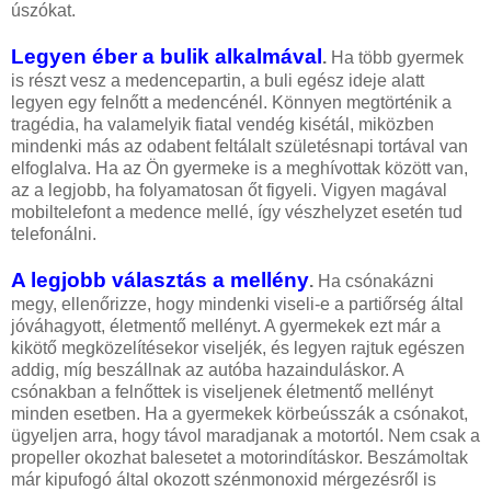
úszókat.
Legyen éber a bulik alkalmával
.
Ha több gyermek
is részt vesz a medencepartin, a buli egész ideje alatt
legyen egy felnőtt a medencénél. Könnyen megtörténik a
tragédia, ha valamelyik fiatal vendég kisétál, miközben
mindenki más az odabent feltálalt születésnapi tortával van
elfoglalva. Ha az Ön gyermeke is a meghívottak között van,
az a legjobb, ha folyamatosan őt figyeli. Vigyen magával
mobiltelefont a medence mellé, így vészhelyzet esetén tud
telefonálni.
A legjobb választás a mellény
.
Ha csónakázni
megy, ellenőrizze, hogy mindenki viseli-e a partiőrség által
jóváhagyott, életmentő mellényt. A gyermekek ezt már a
kikötő megközelítésekor viseljék, és legyen rajtuk egészen
addig, míg beszállnak az autóba hazainduláskor. A
csónakban a felnőttek is viseljenek életmentő mellényt
minden esetben. Ha a gyermekek körbeússzák a csónakot,
ügyeljen arra, hogy távol maradjanak a motortól. Nem csak a
propeller okozhat balesetet a motorindításkor. Beszámoltak
már kipufogó által okozott szénmonoxid mérgezésről is