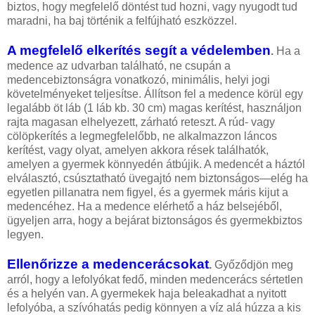
biztos, hogy megfelelő döntést tud hozni, vagy nyugodt tud
maradni, ha baj történik a felfújható eszközzel.
A megfelelő elkerítés segít a védelemben
.
Ha a
medence az udvarban található, ne csupán a
medencebiztonságra vonatkozó, minimális, helyi jogi
követelményeket teljesítse. Állítson fel a medence körül egy
legalább öt láb (1 láb kb. 30 cm) magas kerítést, használjon
rajta magasan elhelyezett, zárható reteszt. A rúd- vagy
cölöpkerítés a legmegfelelőbb, ne alkalmazzon láncos
kerítést, vagy olyat, amelyen akkora rések találhatók,
amelyen a gyermek könnyedén átbújik. A medencét a háztól
elválasztó, csúsztatható üvegajtó nem biztonságos—elég ha
egyetlen pillanatra nem figyel, és a gyermek máris kijut a
medencéhez. Ha a medence elérhető a ház belsejéből,
ügyeljen arra, hogy a bejárat biztonságos és gyermekbiztos
legyen.
Ellenőrizze a medencerácsokat
.
Győződjön meg
arról, hogy a lefolyókat fedő, minden medencerács sértetlen
és a helyén van. A gyermekek haja beleakadhat a nyitott
lefolyóba, a szívóhatás pedig könnyen a víz alá húzza a kis