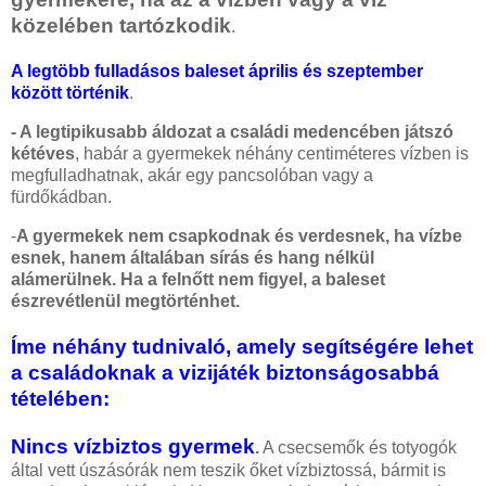
közelében tartózkodik
.
A legtöbb fulladásos baleset április és szeptember
között történik
.
- A legtipikusabb áldozat a családi medencében játszó
kétéves
, habár a gyermekek néhány centiméteres vízben is
megfulladhatnak, akár egy pancsolóban vagy a
fürdőkádban.
-
A gyermekek nem csapkodnak és verdesnek, ha vízbe
esnek, hanem általában sírás és hang nélkül
alámerülnek. Ha a felnőtt nem figyel, a baleset
észrevétlenül megtörténhet.
Íme néhány tudnivaló, amely segítségére lehet
a családoknak a vizijáték biztonságosabbá
tételében:
Nincs vízbiztos gyermek
.
A csecsemők és totyogók
által vett úszásórák nem teszik őket vízbiztossá, bármit is