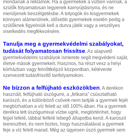
mondanak a reklámok. Ha a gyermekek a vízben vannak, a
szülők folyamatosan legyenek karnyújtásnyira, és ne
merüljenek beszélgetésbe. A totyogók és kisgyermekek
könnyen alámerülnek, idősebb gyermekek esetén pedig a
szülőknek figyelniük kell a durva játék vagy a veszélyes
viselkedés megfékezésére.
Tanulja meg a gyermekvédelmi szabályokat,
tudását folyamatosan frissítse
.
Az alapvető
gyermekvédelmi szabályok ismerete segít megvédeni saját,
illetve mások gyermekeit. Hasznos, ha részt vesz a helyi
kórházban vagy felnőttképzó központban, kétévente
szervezett tudásfrissítő tanfolyamokon.
Ne bízzon a felfújható eszközökben
.
A derékon
használt, felfújható úszógumi, a „felkarra” csúsztatható
karúszó, és a különböző csövek nem tartják a gyermek fejét
megbízhatóan a víz felett az idő 100%-ában. Ha a gyermek
derékra tett úszógumival vízbe ugrik, megtörténhet, hogy
fejjel lefelé, lábbal felfelé lebegő állapotba kerül. A karúszó
leereszthet, és nem biztos, hogy használatával a gyermek
feje a víz felett marad. Még az ügyesen úszó gyermek sem