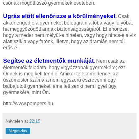
csónak mögött úszó gyermekek esetében.
Ugrás előtt ellenőrizze a körülményeket
.
Csak
akkor engedje a gyermeket beleugrani a tóba vagy folyóba,
ha meggyőződött annak biztonságosságáról. Ellenőrizze,
hogy a meder nem mélyül-e hirtelen, vagy hogy nincs-e a víz
alatt szikla vagy farönk, illetve, hogy az áramlás nem túl
erős-e.
Segítse az életmentők munkáját
.
Nem csak az
életmentők feladata, hogy vigyázzanak gyermekére; ezt
Önnek is meg kell tennie. Amikor tele a medence, az
úszómester számára nem egyszerű észrevenni egy
bajbajutott gyermeket, emellett senki nem figyel úgy
gyermekére, mint Ön.
http://www.pampers.hu
Névtelen
at
22:15
Megosztás