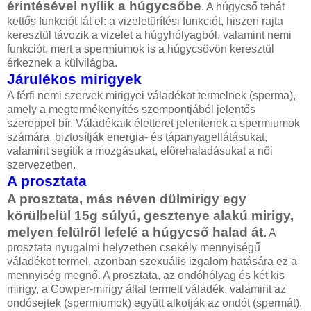
érintésével nyílik a húgycsőbe
. A húgycső tehát
kettős funkciót lát el: a vizeletürítési funkciót, hiszen rajta
keresztül távozik a vizelet a húgyhólyagból, valamint nemi
funkciót, mert a spermiumok is a húgycsövön keresztül
érkeznek a külvilágba.
Járulékos mirigyek
A férfi nemi szervek mirigyei váladékot termelnek (sperma),
amely a megtermékenyítés szempontjából jelentős
szereppel bír. Váladékaik életteret jelentenek a spermiumok
számára, biztosítják energia- és tápanyagellátásukat,
valamint segítik a mozgásukat, előrehaladásukat a női
szervezetben.
A prosztata
A prosztata, más néven dülmirigy egy
körülbelül 15g súlyú, gesztenye alakú mirigy,
melyen felülről lefelé a húgycső halad át.
A
prosztata nyugalmi helyzetben csekély mennyiségű
váladékot termel, azonban szexuális izgalom hatására ez a
mennyiség megnő. A prosztata, az ondóhólyag és két kis
mirigy, a Cowper-mirigy által termelt váladék, valamint az
ondósejtek (spermiumok) együtt alkotják az ondót (spermát).