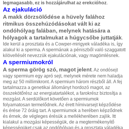
legmagasabb, ez is hozzájárulhat az erekcióhoz
.
Az ejakuláció
A makk dörzsölődése a hüvely falához
ritmikus összehúzódásokat vált ki az
ondóhólyag falában, melynek hatására a
hólyagok a tartalmukat a húgycsőbe juttatják
.
Ide kerül a prosztata és a Cowper-mirigyek váladéka is, így
alakul ki a sperma. A spermának a péniszből való szaggatott
kilövellését nevezzük ejakulációnak, vagy magömlésnek.
A spermiumokról
A sperma görög szó, magot jelent
. Az ondósejt
vagy spermium egy apró sejt, melynek mérete nem haladja
meg az 50 millimikront. A spermium három részből áll. A fej
tartalmazza a genetikai állományt hordozó magot, az
összekötőrész az energiatartalékot, a farokrész biztosítja a
mozgást. A serdülőkort követően a spermiumok
folyamatosan termelődnek. Az érett hímivarsejt képződése
és érése 72 óráig tart. A spermiumok a herében képződnek
és érnek, de végleges érésük a mellékherében zajlik. Itt
kialakul a mozgási képességük, de a megtermékenyítő
képességüket csak az ondóhólyag és a prosztata váladéka