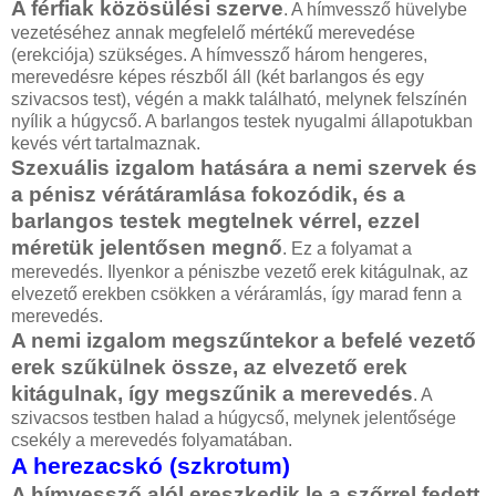
A férfiak közösülési szerve
. A hímvessző hüvelybe
vezetéséhez annak megfelelő mértékű merevedése
(erekciója) szükséges. A hímvessző három hengeres,
merevedésre képes részből áll (két barlangos és egy
szivacsos test), végén a makk található, melynek felszínén
nyílik a húgycső. A barlangos testek nyugalmi állapotukban
kevés vért tartalmaznak.
Szexuális izgalom hatására a nemi szervek és
a pénisz vérátáramlása fokozódik, és a
barlangos testek megtelnek vérrel, ezzel
méretük jelentősen megnő
. Ez a folyamat a
merevedés. Ilyenkor a péniszbe vezető erek kitágulnak, az
elvezető erekben csökken a véráramlás, így marad fenn a
merevedés.
A nemi izgalom megszűntekor a befelé vezető
erek szűkülnek össze, az elvezető erek
kitágulnak, így megszűnik a merevedés
. A
szivacsos testben halad a húgycső, melynek jelentősége
csekély a merevedés folyamatában.
A herezacskó (szkrotum)
A hímvessző alól ereszkedik le a szőrrel fedett