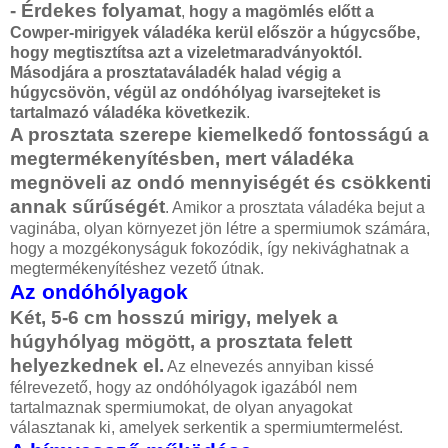
- Érdekes folyamat
,
hogy a magömlés előtt a
Cowper-mirigyek váladéka kerül először a húgycsőbe,
hogy megtisztítsa azt a vizeletmaradványoktól.
Másodjára a prosztataváladék halad végig a
húgycsövön, végül az ondóhólyag ivarsejteket is
tartalmazó váladéka következik
.
A prosztata szerepe kiemelkedő fontosságú a
megtermékenyítésben, mert váladéka
megnöveli az ondó mennyiségét és csökkenti
annak sűrűségét
. Amikor a prosztata váladéka bejut a
vaginába, olyan környezet jön létre a spermiumok számára,
hogy a mozgékonyságuk fokozódik, így nekivághatnak a
megtermékenyítéshez vezető útnak.
Az ondóhólyagok
Két, 5-6 cm hosszú mirigy, melyek a
húgyhólyag mögött, a prosztata felett
helyezkednek el.
Az elnevezés annyiban kissé
félrevezető, hogy az ondóhólyagok igazából nem
tartalmaznak spermiumokat, de olyan anyagokat
választanak ki, amelyek serkentik a spermiumtermelést.