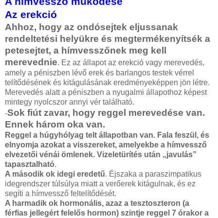
A hímvessző működése
Az erekció
Ahhoz, hogy az ondósejtek eljussanak
rendeltetési helyükre és megtermékenyítsék a
petesejtet, a hímvesszőnek meg kell
merevednie
. Ez az állapot az erekció vagy merevedés,
amely a péniszben lévő erek és barlangos testek vérrel
telítődésének és kitágulásának eredményeképpen jön létre.
Merevedés alatt a péniszben a nyugalmi állapothoz képest
mintegy nyolcszor annyi vér található.
Sok fiút zavar, hogy reggel merevedése van.
-
Ennek három oka van.
Reggel a húgyhólyag telt állapotban van. Fala feszül, és
elnyomja azokat a visszereket, amelyekbe a hímvessző
elvezetői vénái ömlenek. Vizeletürítés után „javulás”
tapasztalható
.
A második ok idegi eredetű
. Éjszaka a paraszimpatikus
idegrendszer túlsúlya miatt a verőerek kitágulnak, és ez
segíti a hímvessző feltelítődését.
A harmadik ok hormonális, azaz a tesztoszteron (a
férfias jellegért felelős hormon) szintje reggel 7 órakor a