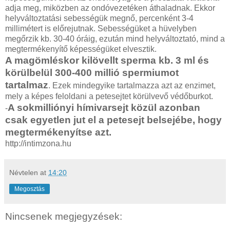
adja meg, miközben az ondóvezetéken áthaladnak. Ekkor
helyváltoztatási sebességük megnő, percenként 3-4
millimétert is előrejutnak. Sebességüket a hüvelyben
megőrzik kb. 30-40 óráig, ezután mind helyváltoztató, mind a
megtermékenyítő képességüket elvesztik.
A magömléskor kilövellt sperma kb. 3 ml és
körülbelül 300-400 millió spermiumot
tartalmaz
. Ezek mindegyike tartalmazza azt az enzimet,
mely a képes feloldani a petesejtet körülvevő védőburkot.
A sokmilliónyi hímivarsejt közül azonban
-
csak egyetlen jut el a petesejt belsejébe, hogy
megtermékenyítse azt.
http://intimzona.hu
Névtelen
at
14:20
Megosztás
Nincsenek megjegyzések: