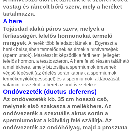
vastag és ráncolt bőrű szerv, mely a heréket
tartalmazza.
A here
Tojásdad alakú páros szerv, melyek a
férfiasságért felelős hormonokat termelő
mirigyek
. A herék több feladatot látnak el. Egyrészt a
herék belsejében termelődnek és érnek a hímivarsejtek
(spermiumok). Másrészt itt képződik a férfi nemi jellegért
felelős hormon, a tesztoszteron. A here felső részén található
a mellékhere, amely biztosítja a spermiumok érésének
végső lépéseit (az érlelés során kapnak a spermiumok
termékenyítőképességet) és a spermiumok raktározását,
valamint összeköti a herét az ondóvezetékkel.
Ondóvezeték (ductus deferens)
Az ondóvezeték kb. 35 cm hosszú cső,
melynek első szakasza a mellékhere. Az
ondóvezeték a szexuális aktus során a
spermiumokat a külvilág felé szállítja. Az
ondóvezeték az ondóhólyag, majd a prosztata