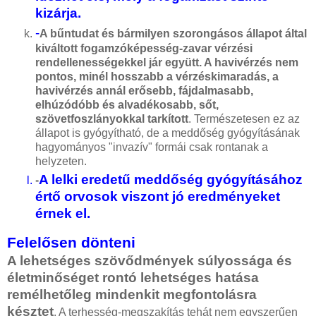
kizárja.
-
A bűntudat és bármilyen szorongásos állapot által
kiváltott fogamzóképesség-zavar vérzési
rendellenességekkel jár együtt. A havivérzés nem
pontos, minél hosszabb a vérzéskimaradás, a
havivérzés annál erősebb, fájdalmasabb,
elhúzódóbb és alvadékosabb, sőt,
szövetfoszlányokkal tarkított
. Természetesen ez az
állapot is gyógyítható, de a meddőség gyógyításának
hagyományos "invazív" formái csak rontanak a
helyzeten.
A lelki eredetű meddőség gyógyításához
-
értő orvosok viszont jó eredményeket
érnek el.
Felelősen dönteni
A lehetséges szövődmények súlyossága és
életminőséget rontó lehetséges hatása
remélhetőleg mindenkit megfontolásra
késztet
. A terhesség-megszakítás tehát nem egyszerűen