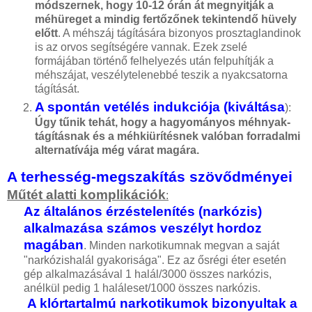
módszernek, hogy 10-12 órán át megnyitják a
méhüreget a mindig fertőzőnek tekintendő hüvely
előtt
. A méhszáj tágítására bizonyos prosztaglandinok
is az orvos segítségére vannak. Ezek zselé
formájában történő felhelyezés után felpuhítják a
méhszájat, veszélytelenebbé teszik a nyakcsatorna
tágítását.
A spontán vetélés indukciója (kiváltása
):
Úgy tűnik tehát, hogy a hagyományos méhnyak-
tágításnak és a méhkiürítésnek valóban forradalmi
alternatívája még várat magára.
A terhesség-megszakítás szövődményei
Műtét alatti komplikációk
:
Az általános érzéstelenítés (narkózis)
alkalmazása számos veszélyt hordoz
magában
. Minden narkotikumnak megvan a saját
"narkózishalál gyakorisága". Ez az ősrégi éter esetén
gép alkalmazásával 1 halál/3000 összes narkózis,
anélkül pedig 1 haláleset/1000 összes narkózis.
A klórtartalmú narkotikumok bizonyultak a