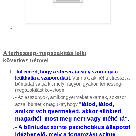
-
A terhesség-megszakítás lelki
következményei
:
Jól ismert, hogy a stressz (avagy szorongás)
letilthatja a szaporodást
. Vannak, akinél a stresszt a
bűntudat váltja ki, mely nagyon gyakori terhesség-
megszakítást követően.
- Az asszonyok, amikor gyermeket akarnak, sokszor
"látod, látod,
azzal büntetik magukat, hogy
amikor volt gyermeked, akkor ellökted
magadtól, most meg nem vagy méltó rá".
- A bűntudat szinte pszichotikus állapotot
idézhet elő, mely a fogamzást szinte