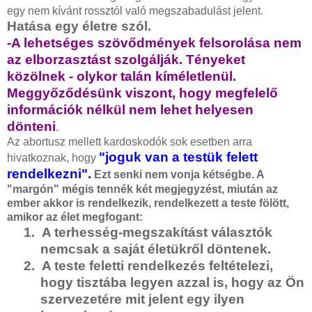
egy nem kívánt rossztól való megszabadulást jelent.
Hatása egy életre szól.
-A lehetséges szövődmények felsorolása nem
az elborzasztást szolgálják. Tényeket
közölnek - olykor talán kíméletlenül.
Meggyőződésünk viszont, hogy megfelelő
információk nélkül nem lehet helyesen
dönteni
.
Az abortusz mellett kardoskodók sok esetben arra
"joguk van a testük felett
hivatkoznak, hogy
rendelkezni".
Ezt senki nem vonja kétségbe. A
"margón" mégis tennék két megjegyzést, miután az
ember akkor is rendelkezik, rendelkezett a teste fölött,
amikor az élet megfogant:
1.
A terhesség-megszakítást választók
nemcsak a saját életükről döntenek.
2.
A teste feletti rendelkezés feltételezi,
hogy tisztába legyen azzal is, hogy az Ön
szervezetére mit jelent egy ilyen