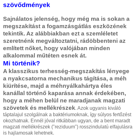
szövődmények
Sajnálatos jelenség, hogy még ma is sokan a
megszakítást a fogamzásgátlás eszközének
tekintik. Az alábbiakban ezt a szemléletet
szeretnénk megváltoztatni, rádöbbenteni az
említett nőket, hogy valójában minden
alkalommal műtéten esnek át.
Mi történik?
A klasszikus terhesség-megszakítás lényege
a nyakcsatorna mechanikus tágítása, a méh
kiürítése, majd a méhnyálkahártya éles
kanállal történő kaparása annak érdekében,
hogy a méhen belül ne maradjanak magzati
szövetek és mellékrészek
. Azok ugyanis kiváló
táptalajul szolgálnak a baktériumoknak, így súlyos fertőzést
okozhatnak. Ennél jóval ritkábban ugyan, de a bent maradt
magzati mellékrészek ("reziduum") rosszindulatú elfajulásra
is hajlamosak lehetnek.