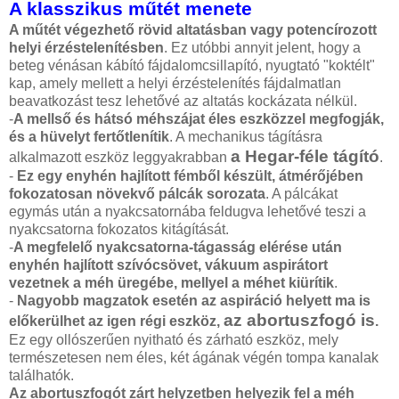
A klasszikus műtét menete
A műtét végezhető rövid altatásban vagy potencírozott
helyi érzéstelenítésben
. Ez utóbbi annyit jelent, hogy a
beteg vénásan kábító fájdalomcsillapító, nyugtató "koktélt"
kap, amely mellett a helyi érzéstelenítés fájdalmatlan
beavatkozást tesz lehetővé az altatás kockázata nélkül.
-
A mellső és hátsó méhszájat éles eszközzel megfogják,
és a hüvelyt fertőtlenítik
. A mechanikus tágításra
a Hegar-féle tágító
alkalmazott eszköz leggyakrabban
.
-
Ez egy enyhén hajlított fémből készült, átmérőjében
fokozatosan növekvő pálcák sorozata
. A pálcákat
egymás után a nyakcsatornába feldugva lehetővé teszi a
nyakcsatorna fokozatos kitágítását.
-
A megfelelő nyakcsatorna-tágasság elérése után
enyhén hajlított szívócsövet, vákuum aspirátort
vezetnek a méh üregébe, mellyel a méhet kiürítik
.
-
Nagyobb magzatok esetén az aspiráció helyett ma is
az abortuszfogó is
előkerülhet az igen régi eszköz,
.
Ez egy ollószerűen nyitható és zárható eszköz, mely
természetesen nem éles, két ágának végén tompa kanalak
találhatók.
Az abortuszfogót zárt helyzetben helyezik fel a méh