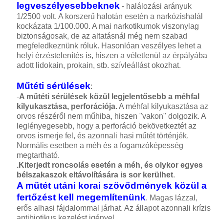
legveszélyesebbeknek
- halálozási arányuk
1/2500 volt. A korszerű halotán esetén a narkózishalál
kockázata 1/100.000. A mai narkotikumok viszonylag
biztonságosak, de az altatásnál még nem szabad
megfeledkeznünk róluk. Hasonlóan veszélyes lehet a
helyi érzéstelenítés is, hiszen a véletlenül az érpályába
adott lidokain, prokain, stb. szívleállást okozhat.
Műtéti sérülések
:
-
A műtéti sérülések közül legjelentősebb a méhfal
kilyukasztása, perforációja
. A méhfal kilyukasztása az
orvos részéről nem műhiba, hiszen "vakon" dolgozik. A
leglényegesebb, hogy a perforáció bekövetkeztét az
orvos ismerje fel, és azonnali hasi műtét történjék.
Normális esetben a méh és a fogamzóképesség
megtartható.
.Kiterjedt roncsolás esetén a méh, és olykor egyes
bélszakaszok eltávolítására is sor kerülhet
.
A műtét utáni korai szövődmények közül a
fertőzést kell megemlítenünk
. Magas lázzal,
erős alhasi fájdalommal járhat. Az állapot azonnali krízis
antibiotikus kezelést igényel.