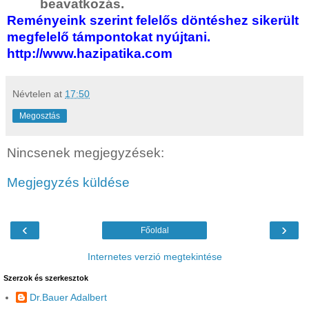
beavatkozás.
Reményeink szerint felelős döntéshez sikerült
megfelelő támpontokat nyújtani.
http://www.hazipatika.com
Névtelen
at
17:50
Megosztás
Nincsenek megjegyzések:
Megjegyzés küldése
‹
›
Főoldal
Internetes verzió megtekintése
Szerzok és szerkesztok
Dr.Bauer Adalbert