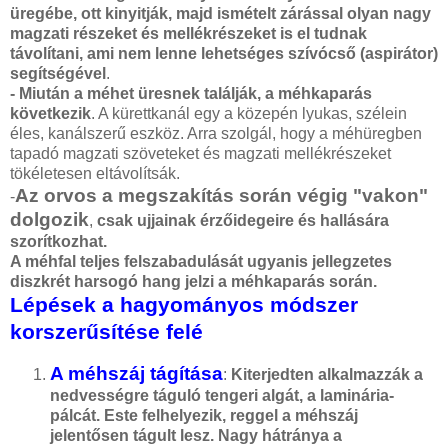
üregébe, ott kinyitják, majd ismételt zárással olyan nagy
magzati részeket és mellékrészeket is el tudnak
távolítani, ami nem lenne lehetséges szívócső (aspirátor)
segítségével
.
- Miután a méhet üresnek találják, a méhkaparás
következik
. A kürettkanál egy a közepén lyukas, szélein
éles, kanálszerű eszköz. Arra szolgál, hogy a méhüregben
tapadó magzati szöveteket és magzati mellékrészeket
tökéletesen eltávolítsák.
Az orvos a megszakítás során végig "vakon"
-
dolgozik
,
csak ujjainak érzőidegeire és hallására
szorítkozhat.
A méhfal teljes felszabadulását ugyanis jellegzetes
diszkrét harsogó hang jelzi a méhkaparás során.
Lépések a hagyományos módszer
korszerűsítése felé
A méhszáj tágítása
:
Kiterjedten alkalmazzák a
nedvességre táguló tengeri algát, a laminária-
pálcát. Este felhelyezik, reggel a méhszáj
jelentősen tágult lesz. Nagy hátránya a