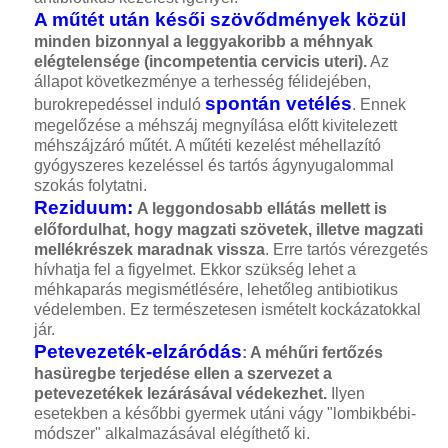
A műtét után késői szövődmények közül
minden bizonnyal a leggyakoribb a méhnyak
elégtelensége (incompetentia cervicis uteri).
Az
állapot következménye a terhesség félidejében,
spontán vetélés
burokrepedéssel induló
. Ennek
megelőzése a méhszáj megnyílása előtt kivitelezett
méhszájzáró műtét. A műtéti kezelést méhellazító
gyógyszeres kezeléssel és tartós ágynyugalommal
szokás folytatni.
Reziduum:
A leggondosabb ellátás mellett is
előfordulhat, hogy magzati szövetek, illetve magzati
mellékrészek maradnak vissza
. Erre tartós vérezgetés
hívhatja fel a figyelmet. Ekkor szükség lehet a
méhkaparás megismétlésére, lehetőleg antibiotikus
védelemben. Ez természetesen ismételt kockázatokkal
jár.
Petevezeték-elzáródás
: A méhűri fertőzés
hasüregbe terjedése ellen a szervezet a
petevezetékek lezárásával védekezhet.
Ilyen
esetekben a későbbi gyermek utáni vágy "lombikbébi-
módszer" alkalmazásával elégíthető ki.