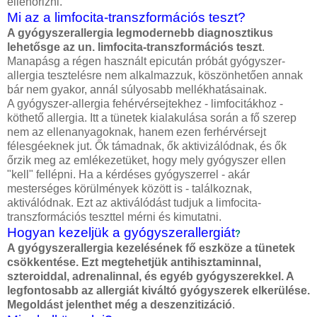
ellenőrizni.
Mi az a limfocita-transzformációs teszt?
A gyógyszerallergia legmodernebb diagnosztikus
lehetősge az un. limfocita-transzformációs teszt
.
Manapásg a régen használt epicután próbát gyógyszer-
allergia tesztelésre nem alkalmazzuk, köszönhetően annak
bár nem gyakor, annál súlyosabb mellékhatásainak.
A gyógyszer-allergia fehérvérsejtekhez - limfocitákhoz -
köthető allergia. Itt a tünetek kialakulása során a fő szerep
nem az ellenanyagoknak, hanem ezen ferhérvérsejt
félesgéeknek jut. Ők támadnak, ők aktivizálódnak, és ők
őrzik meg az emlékezetüket, hogy mely gyógyszer ellen
"kell" fellépni. Ha a kérdéses gyógyszerrel - akár
mesterséges körülmények között is - találkoznak,
aktiválódnak. Ezt az aktiválódást tudjuk a limfocita-
transzformációs teszttel mérni és kimutatni.
Hogyan kezeljük a gyógyszerallergiát
?
A gyógyszerallergia kezelésének fő eszköze a tünetek
csökkentése. Ezt megtehetjük antihisztaminnal,
szteroiddal, adrenalinnal, és egyéb gyógyszerekkel. A
legfontosabb az allergiát kiváltó gyógyszerek elkerülése.
Megoldást jelenthet még a deszenzitizáció
.