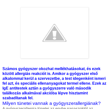
Számos gyógyszer okozhat mellékhatásokat, és ezek
között allergiás reakciót is. Amikor a gyógyszer első
alkalommal kerül a szervezetbe, a test idegenként ismeri
fel azt, és speciális ellenanyagokat termel ellene. Ezek az
IgE antitestek aztán a gyógyszerre való második
találkozás alkalmával akcióba lépve hisztamint
szabadítanak fel.
Milyen tünetei vannak a gyógyszerallergiának?
A gyógyszerallergia tünetei az enyhe panaszoktól az