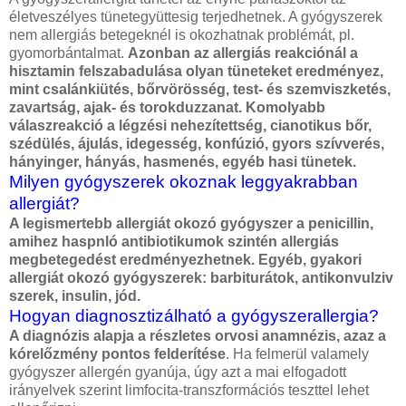
életveszélyes tünetegyüttesig terjedhetnek. A gyógyszerek
nem allergiás betegeknél is okozhatnak problémát, pl.
gyomorbántalmat.
Azonban az allergiás reakciónál a
hisztamin felszabadulása olyan tüneteket eredményez,
mint csalánkiütés, bőrvörösség, test- és szemviszketés,
zavartság, ajak- és torokduzzanat. Komolyabb
válaszreakció a légzési nehezítettség, cianotikus bőr,
szédülés, ájulás, idegesség, konfúzió, gyors szívverés,
hányinger, hányás, hasmenés, egyéb hasi tünetek.
Milyen gyógyszerek okoznak leggyakrabban
allergiát?
A legismertebb allergiát okozó gyógyszer a penicillin,
amihez haspnló antibiotikumok szintén allergiás
megbetegedést eredményezhetnek. Egyéb, gyakori
allergiát okozó gyógyszerek: barbiturátok, antikonvulziv
szerek, insulin, jód.
Hogyan diagnosztizálható a gyógyszerallergia?
A diagnózis alapja a részletes orvosi anamnézis, azaz a
kórelőzmény pontos felderítése
. Ha felmerül valamely
gyógyszer allergén gyanúja, úgy azt a mai elfogadott
irányelvek szerint limfocita-transzformációs teszttel lehet