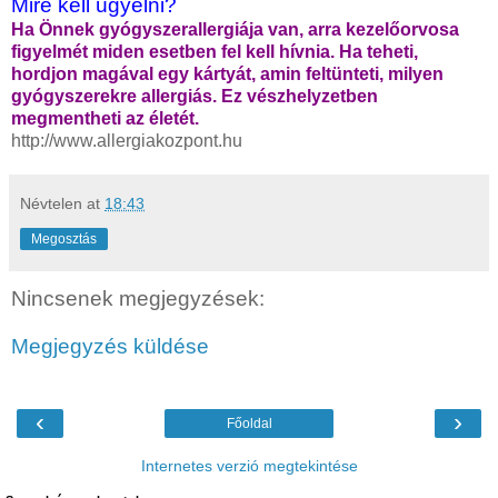
Mire kell ügyelni?
Ha Önnek gyógyszerallergiája van, arra kezelőorvosa
figyelmét miden esetben fel kell hívnia. Ha teheti,
hordjon magával egy kártyát, amin feltünteti, milyen
gyógyszerekre allergiás. Ez vészhelyzetben
megmentheti az életét.
http://www.allergiakozpont.hu
Névtelen
at
18:43
Megosztás
Nincsenek megjegyzések:
Megjegyzés küldése
‹
›
Főoldal
Internetes verzió megtekintése