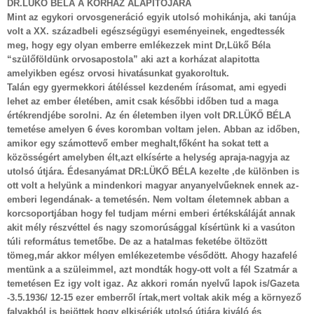
DR.LÜKŐ BÉLA A KÓRHÁZ ALAPITÓJÁRA
Mint az egykori orvosgeneráció egyik utolsó mohikánja, aki tanúja
volt a XX. századbeli egészségügyi eseményeinek, engedtessék
meg, hogy egy olyan emberre emlékezzek mint Dr,Lükő Béla
“szülőföldünk orvosapostola” aki azt a korházat alapitotta
amelyikben egész orvosi hivatásunkat gyakoroltuk.
Talán egy gyermekkori átéléssel kezdeném írásoma
t, ami egyedi
lehet az ember életében, amit csak későbbi időben tud a maga
értékrendjébe sorolni. Az én életemben ilyen volt DR.LÜKŐ BÉLA
temetése amelyen 6 éves koromban voltam jelen. Abban az időben,
amikor egy számottevő ember meghalt,főként ha sokat tett a
közösségért amelyben élt,azt elkísérte a helység apraja-nagyja az
utolsó útjára. Édesanyámat DR:LÜKŐ BÉLA kezelte ,de különben is
ott volt a helyünk a mindenkori magyar anyanyelvűeknek ennek az-
emberi legendának- a temetésén. Nem voltam életemnek abban a
korcsoportjában hogy fel tudjam mérni emberi értékskáláját annak
akit mély részvéttel és nagy szomorúsággal kísértünk ki a vasúton
túli református temetőbe. De az a hatalmas feketébe öltözött
tömeg,már akkor mélyen emlékezetembe vésődött. Ahogy hazafelé
mentünk a a szüleimmel, azt mondták hogy-ott volt a fél Szatmár a
temetésen Ez igy volt igaz. Az akkori román nyelvű lapok is/Gazeta
-3.5.1936/ 12-15 ezer emberről írtak,mert voltak akik még a környező
falvakból is bejöttek hogy elkisérjék utolsó útjára kiváló és