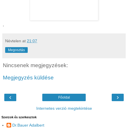
.
Névtelen
at
21:07
Megosztás
Nincsenek megjegyzések:
Megjegyzés küldése
‹
›
Főoldal
Internetes verzió megtekintése
Szerzok és szerkesztok
Dr.Bauer Adalbert