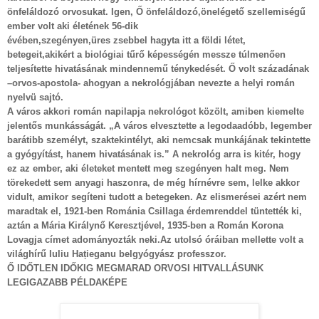
önfeláldozó orvosukat. Igen, Ő önfeláldozó,önelégető szellemiségű
ember volt aki életének 56-dik
évében,szegényen,üres zsebbel hagyta itt a földi létet,
betegeit,akikért a biológiai tűrő képességén messze túlmenően
teljesítette hivatásának mindennemű ténykedését. Ő volt századának
–orvos-apostola- ahogyan a nekrológjában nevezte a helyi román
nyelvü sajtó.
A város akkori román napilapja nekrológot közölt, amiben kiemelte
jelentős munkásságát. „A város elvesztette a legodaadóbb, legember
barátibb személyt, szaktekintélyt, aki nemcsak munkájának tekintette
a gyógyítást, hanem hivatásának is.” A nekrológ arra is kitér, hogy
ez az ember, aki életeket mentett meg szegényen halt meg. Nem
törekedett sem anyagi haszonra, de még hírnévre sem, lelke akkor
vidult, amikor segíteni tudott a betegeken. Az elismerései azért nem
maradtak el, 1921-ben Románia Csillaga érdemrenddel tüntették ki,
aztán a Mária Királynő Keresztjével, 1935-ben a Román Korona
Lovagja címet adományozták neki.Az utolsó óráiban mellette volt a
világhírű Iuliu Hațieganu belgyógyász professzor.
Ő IDŐTLEN IDŐKIG MEGMARAD ORVOSI HITVALLÁSUNK
LEGIGAZABB PÉLDAKÉPE