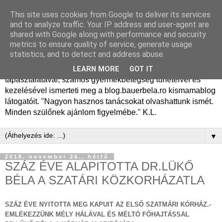
This site uses cookies from Google to deliver its services
Dr. Bauer Béla Ph.D.
and to analyze traffic. Your IP address and user-agent are
shared with Google along with performance and security
gyermekgyógyász
metrics to ensure quality of service, generate usage
statistics, and to detect and address abuse.
Dr. Bauer Béla Ph.D. gyermekgyógyász főorvos, 50 éves
LEARN MORE
GOT IT
tapasztalatával, számos gyermekbetegség tüneteivel és
kezelésével ismerteti meg a blog.bauerbela.ro kismamablog
látogatóit. "Nagyon hasznos tanácsokat olvashattunk ismét.
Minden szülőnek ajánlom figyelmébe." K.L.
▼
2018. november 26., hétfő
SZÁZ ÉVE ALAPITOTTA DR.LÜKŐ
BÉLA A SZATÁRI KÖZKORHÁZATLA
SZÁZ ÉVE NYITOTTA MEG KAPUIT AZ ELSŐ SZATMÁRI KÓRHÁZ.-
EMLÉKEZZÜNK MÉLY HÁLÁVAL ÉS MÉLTÓ FŐHAJTÁSSAL