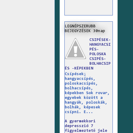
LEGNÉPSZERUBB
BEJEGYZÉSEK 30nap
CSIPÉSEK-
HANGYACSI
PÉS-
POLOSKA
CSIPÉS-
BOLHACSIP
ÉS -KÉPEKBEN
Csípések;
hangyacsípés,
poloskacsípés,
bolhacsípés,
képekben Sok rovar,
egyebek között a
hangyák, poloskák,
bolhák, képesek
csípni. E...
A gyermekkori
depresszió 7
figyelmeztető jele