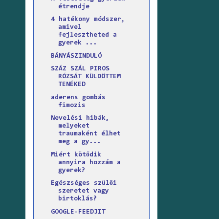
étrendje
4 hatékony módszer,
amivel
fejlesztheted a
gyerek ...
BÁNYÁSZINDULÓ
SZÁZ SZÁL PIROS
RÓZSÁT KÜLDÖTTEM
TENÉKED
aderens gombás
fimozis
Nevelési hibák,
melyeket
traumaként élhet
meg a gy...
Miért kötődik
annyira hozzám a
gyerek?
Egészséges szülői
szeretet vagy
birtoklás?
GOOGLE-FEEDJIT