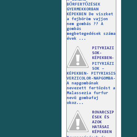
BŐRFERTŐZÉSEK
GYERMEKKORBAN
KÉPEKBEN De viszket
a fejbőröm vajjon
nem gombás ?? A
gombás
megbetegedések száma
évek ...
PITYRIAZI
SOK-
KÉPEKBEN-
PITYRIÁZI
SOK –
KÉPEKBEN- PITYRIASIS
VERZICOLOR-NAPGOMBA-
A napgombának
nevezett fertőzést a
Malassezia furfur
nevű gombafaj
okoz...
ROVARCSIP
ÉSEK ÉS
AZOK
HATÁSAI
KÉPEKBEN