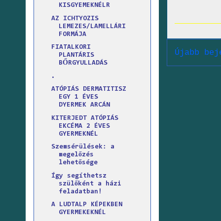
KISGYEMEKNÉLR
AZ ICHTYOZIS
LEMEZES/LAMELLÁRI
FORMÁJA
FIATALKORI
Újabb bej
PLANTÁRIS
BŐRGYULLADÁS
.
ATÓPIÁS DERMATITISZ
EGY 1 ÉVES
DYERMEK ARCÁN
KITERJEDT ATÓPIÁS
EKCÉMA 2 ÉVES
GYERMEKNÉL
Szemsérülések: a
megelőzés
lehetősége
Így segíthetsz
szülőként a házi
feladatban!
A LUDTALP KÉPEKBEN
GYERMEKEKNÉL