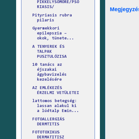
PIKKELYSÖMÖRE/PSO
RIASIS/
Megjegyzé
Pityriasis rubra
pilaris
Gyermekkori
epilepszia –
okok, tünete...
A TENYEREK ÉS
TALPAK
PUSZTULÓZISA
10 tanács az
éjszakai
ágybavizelés
kezelésére
AZ EMLÉKEZÉS
ÉRZELMI VETÜLETEI
lattomos betegség:
lassan alakul ki
a lúdtalp Emin...
FOTOALLERGIÁS
DERMTITIS
FOTOTOXIKUS
DERMATITISZ