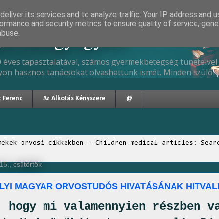
eliver its services and to analyze traffic. Your IP address and 
ormance and security metrics to ensure quality of service, gen
gyermekgyógyász
abuse.
 éves tapasztalatával, számos gyermekbetegség tüneteivel 
yon hasznos tanácsokat olvashattunk ismét. Minden szülőne
z Ferenc
Az Alkotás Kényszere
@
mekek orvosi cikkekben - Children medical articles: Sear
5., csütörtök
LYI MAGYAR ORVOSTUDÓS HIVATÁSÁNAK HITVAL
, hogy mi valamennyien részben v