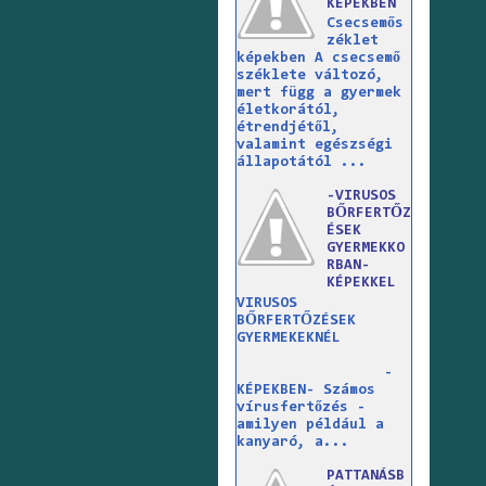
KÉPEKBEN
Csecsemős
zéklet
képekben A csecsemő
széklete változó,
mert függ a gyermek
életkorától,
étrendjétől,
valamint egészségi
állapotától ...
-VIRUSOS
BŐRFERTŐZ
ÉSEK
GYERMEKKO
RBAN-
KÉPEKKEL
VIRUSOS
BŐRFERTŐZÉSEK
GYERMEKEKNÉL
-
KÉPEKBEN- Számos
vírusfertőzés -
amilyen például a
kanyaró, a...
PATTANÁSB