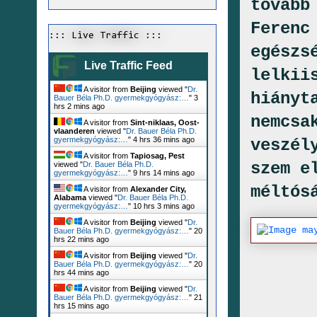
tovább
Ferenc
::: Live Traffic :::
egészs
Live Traffic Feed
lelkii
A visitor from
Beijing
viewed "
Dr.
hiányt
Bauer Béla Ph.D. gyermekgyógyász:…
"
3
hrs 2 mins ago
nemcsa
A visitor from
Sint-niklaas, Oost-
vlaanderen
viewed "
Dr. Bauer Béla Ph.D.
gyermekgyógyász:…
"
4 hrs 36 mins ago
veszél
A visitor from
Tapiosag, Pest
szem e
viewed "
Dr. Bauer Béla Ph.D.
gyermekgyógyász:…
"
9 hrs 14 mins ago
méltós
A visitor from
Alexander City,
Alabama
viewed "
Dr. Bauer Béla Ph.D.
gyermekgyógyász:…
"
10 hrs 3 mins ago
A visitor from
Beijing
viewed "
Dr.
Bauer Béla Ph.D. gyermekgyógyász:…
"
20
hrs 22 mins ago
A visitor from
Beijing
viewed "
Dr.
Bauer Béla Ph.D. gyermekgyógyász:…
"
20
hrs 44 mins ago
A visitor from
Beijing
viewed "
Dr.
Bauer Béla Ph.D. gyermekgyógyász:…
"
21
hrs 15 mins ago