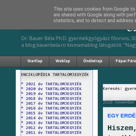
This site uses cookies from Google to d
are shared with Google along with perf
Dr. Bauer Béla Ph.D. 
statistics, and to detect and address 
Dr. Bauer Béla Ph.D. gyermekgyógyász főorvos, 50
a blog.bauerbela.ro kismamablog látogatóit. "Nag
Startlap
Weblap
Önéletrajz
Pápai Pári
ENCIKLOPÉDIA TARTALOMJEGYZÉK
* 2021 év TARTALOMJEGYZÉK
Keresés: gyer
* 2020 év TARTALOMJEGYZÉK
* 2019 év TARTALOMJEGYZÉK
* 2018 év TARTALOMJEGYZÉK
2018. november 1
* 2017 év TARTALOMJEGYZÉK
* 2016 év TARTALOMJEGYZÉK
* 2015 év TARTALOMJEGYZÉK
EGY ERDÉ
* 2014 év TARTALOMJEGYZÉK
* 2013 év TARTALOMJEGYZÉK
Hiszem
* 2012 év TARTALOMJEGYZÉK
* 2011 év TARTALOMJEGYZÉK