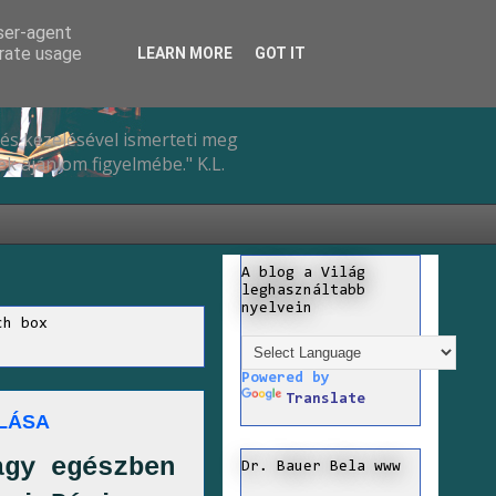
user-agent
erate usage
LEARN MORE
GOT IT
és kezelésével ismerteti meg
k ajánlom figyelmébe." K.L.
A blog a Világ
leghasználtabb
nyelvein
ch box
Powered by
Translate
LÁSA
agy egészben
Dr. Bauer Bela www