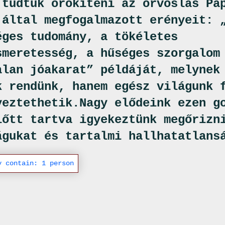
 tudtuk örökíteni az orvoslás Pá
 által megfogalmazott erényeit: 
éges tudomány, a tökéletes
smeretesség, a hűséges szorgalom
alan jóakarat” példáját, melynek
k rendünk, hanem egész világunk 
yeztethetik.Nagy elődeink ezen g
lőtt tartva igyekeztünk megőrizn
águkat és tartalmi hallhatatlans