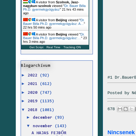
A visitor from
Szolnok, Jasz-
nagykun-szolnok
viewed "
Dr. Bauer Béla
Ph.D. gyermekgyógyász
"
21 hrs 43 mins
ago
A visitor from
Beijing
viewed "
Dr.
Bauer Béla Ph.D. gyermekgyógyász: A…
"
22 hrs 50 mins ago
A visitor from
Beijing
viewed "
Dr.
Bauer Béla Ph.D. gyermekgyógyász:…
"
23
hrs 3 mins ago
Get Script
Real Time
Tracking ON
Blogarchívum
►
2022
(92)
#1 Dr.Bauer
►
2021
(612)
►
Posted by
N
2020
(747)
►
2019
(1135)
678
▼
2018
(1081)
►
december
(93)
▼
november
(143)
Nincsenek
A HAJAS FEJBŐR