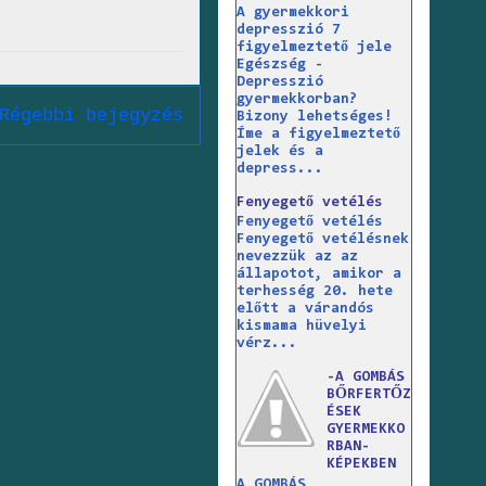
A gyermekkori
depresszió 7
figyelmeztető jele
Egészség -
Depresszió
gyermekkorban?
Régebbi bejegyzés
Bizony lehetséges!
Íme a figyelmeztető
jelek és a
depress...
Fenyegető vetélés
Fenyegető vetélés
Fenyegető vetélésnek
nevezzük az az
állapotot, amikor a
terhesség 20. hete
előtt a várandós
kismama hüvelyi
vérz...
-A GOMBÁS
BŐRFERTŐZ
ÉSEK
GYERMEKKO
RBAN-
KÉPEKBEN
A GOMBÁS