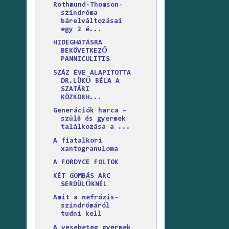
Rothmund-Thomson-
szindróma
bárelváltozásai
egy 2 é...
HIDEGHATÁSRA
BEKÖVETKEZŐ
PANNICULITIS
SZÁZ ÉVE ALAPITOTTA
DR.LÜKŐ BÉLA A
SZATÁRI
KÖZKORH...
Generációk harca –
szülő és gyermek
találkozása a ...
A fiatalkori
xantogranuloma
A FORDYCE FOLTOK
KÉT GOMBÁS ARC
SERDÜLŐKNÉL
Amit a nefrózis-
szindrómáról
tudni kell
A vesebeteg gyermek