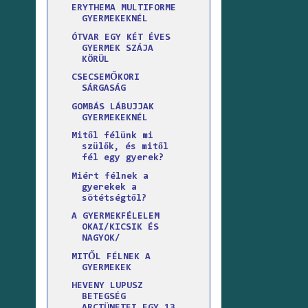
ERYTHEMA MULTIFORME
GYERMEKEKNÉL
ÓTVAR EGY KÉT ÉVES
GYERMEK SZÁJA
KÖRÜL
CSECSEMŐKORI
SÁRGASÁG
GOMBÁS LÁBUJJAK
GYERMEKEKNÉL
Mitől félünk mi
szülők, és mitől
fél egy gyerek?
Miért félnek a
gyerekek a
sötétségtől?
A GYERMEKFÉLELEM
OKAI/KICSIK ÉS
NAGYOK/
MITŐL FÉLNEK A
GYERMEKEK
HEVENY LUPUSZ
BETEGSÉG