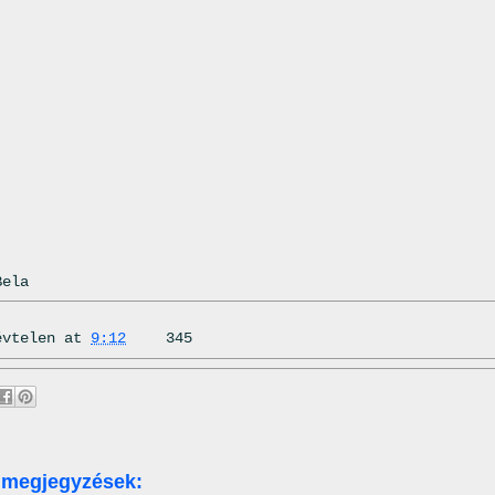
Bela
évtelen
at
9:12
345
 megjegyzések: