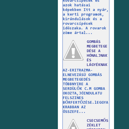
Rovarcsípések és
azok hatásai
képekben Itt a nyár,
a kerti programok,
kirándulások és a
rovarcsípések
időszaka. A rovarok
zöme ártal...
GOMBÁS
MEGBETEGE
DÉSE A
HÓNALJNAK
ÉS
LÁGYÉKNAK
AZ-ERITRAZMA-
ELNEVEZÁSÜ GOMBÁS
MEGBETEGEDÉS
TÖBBNYIRE A
SERDÜLŐK C.M GOMBA
OKOZTA,JÓINDULATU
FELSZINES
BŐRFERTŐZÉSE.lEGGYA
KRABBAN AZ
ÖSSZEFE...
CSECSEMŐS
ZÉKLET