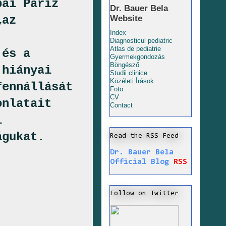
pai Páriz
Dr. Bauer Bela
„az
Website
Index
Diagnosticul pediatric
Atlas de pediatrie
 és a
Gyermekgondozás
Böngésző
 hiányai
Studii clinice
Közéleti Írások
fennállását
Foto
CV
onlatait
Contact
i
águkat.
Read the RSS Feed
Dr. Bauer Bela
Official Blog
RSS
Follow on Twitter