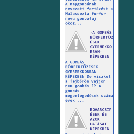
A napgombának
nevezett fertőzést a
Malassezia furfur
nevű gombafaj
okoz...
-A GOMBÁS
BŐRFERTŐZ
ÉSEK
GYERMEKKO
RBAN-
KÉPEKBEN
A GOMBÁS
BŐRFERTŐZÉSEK
GYERMEKKORBAN
KÉPEKBEN De viszket
a fejbőröm vajjon
nem gombás ?? A
gombás
megbetegedések száma
évek ...
ROVARCSIP
ÉSEK ÉS
AZOK
HATÁSAI
KÉPEKBEN