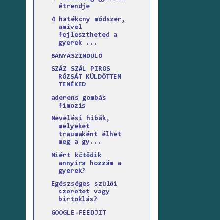
étrendje
4 hatékony módszer,
amivel
fejlesztheted a
gyerek ...
BÁNYÁSZINDULÓ
SZÁZ SZÁL PIROS
RÓZSÁT KÜLDÖTTEM
TENÉKED
aderens gombás
fimozis
Nevelési hibák,
melyeket
traumaként élhet
meg a gy...
Miért kötődik
annyira hozzám a
gyerek?
Egészséges szülői
szeretet vagy
birtoklás?
GOOGLE-FEEDJIT