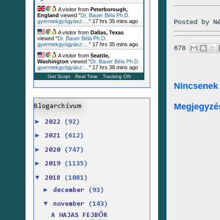
A visitor from
Peterborough,
England
viewed "
Dr. Bauer Béla Ph.D.
Posted by
N
gyermekgyógyász:…
"
17 hrs 35 mins ago
A visitor from
Dallas, Texas
viewed "
Dr. Bauer Béla Ph.D.
gyermekgyógyász:…
"
17 hrs 35 mins ago
678
A visitor from
Seattle,
Washington
viewed "
Dr. Bauer Béla Ph.D.
gyermekgyógyász:…
"
17 hrs 38 mins ago
Get Script
Real Time
Tracking ON
Nincsenek
Megjegyzé
Blogarchívum
►
2022
(92)
►
2021
(612)
►
2020
(747)
►
2019
(1135)
▼
2018
(1081)
►
december
(93)
▼
november
(143)
A HAJAS FEJBŐR