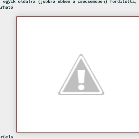
 egyik oldalra (jobbra ebben a csecsemőben) fordította,
árható
rBela