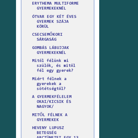
ERYTHEMA MULTIFORME
GYERMEKEKNÉL
ÓTVAR EGY KÉT ÉVES
GYERMEK SZÁJA
KÖRÜL
CSECSEMŐKORI
SÁRGASÁG
GOMBÁS LÁBUJJAK
GYERMEKEKNÉL
Mitől félünk mi
szülők, és mitől
fél egy gyerek?
Miért félnek a
gyerekek a
sötétségtől?
A GYERMEKFÉLELEM
OKAI/KICSIK ÉS
NAGYOK/
MITŐL FÉLNEK A
GYERMEKEK
HEVENY LUPUSZ
BETEGSÉG