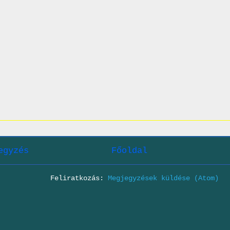
egyzés
Főoldal
Feliratkozás:
Megjegyzések küldése (Atom)