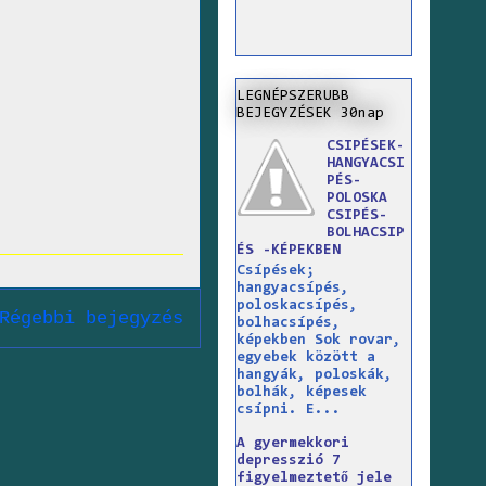
LEGNÉPSZERUBB
BEJEGYZÉSEK 30nap
CSIPÉSEK-
HANGYACSI
PÉS-
POLOSKA
CSIPÉS-
BOLHACSIP
ÉS -KÉPEKBEN
Csípések;
hangyacsípés,
poloskacsípés,
Régebbi bejegyzés
bolhacsípés,
képekben Sok rovar,
egyebek között a
hangyák, poloskák,
bolhák, képesek
csípni. E...
A gyermekkori
depresszió 7
figyelmeztető jele