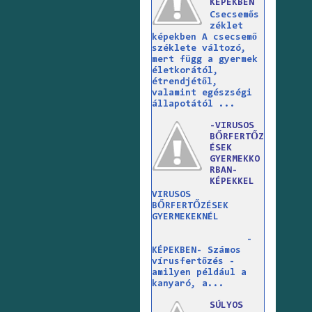
KÉPEKBEN
Csecsemős
zéklet
képekben A csecsemő
széklete változó,
mert függ a gyermek
életkorától,
étrendjétől,
valamint egészségi
állapotától ...
-VIRUSOS
BŐRFERTŐZ
ÉSEK
GYERMEKKO
RBAN-
KÉPEKKEL
VIRUSOS
BŐRFERTŐZÉSEK
GYERMEKEKNÉL
-
KÉPEKBEN- Számos
vírusfertőzés -
amilyen például a
kanyaró, a...
SÚLYOS