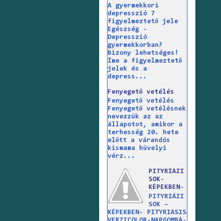
A gyermekkori
depresszió 7
figyelmeztető jele
Egészség -
Depresszió
gyermekkorban?
Bizony lehetséges!
Íme a figyelmeztető
jelek és a
depress...
Fenyegető vetélés
Fenyegető vetélés
Fenyegető vetélésnek
nevezzük az az
állapotot, amikor a
terhesség 20. hete
előtt a várandós
kismama hüvelyi
vérz...
PITYRIAZI
SOK-
KÉPEKBEN-
PITYRIÁZI
SOK –
KÉPEKBEN- PITYRIASIS
VERZICOLOR-NAPGOMBA-