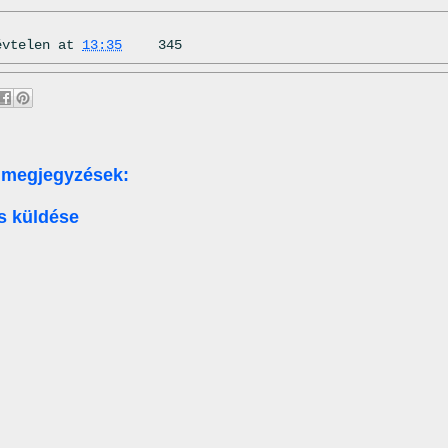
évtelen
at
13:35
345
 megjegyzések:
s küldése