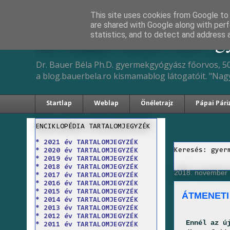
This site uses cookies from Google to d
are shared with Google along with perf
Dr. Bauer Béla Ph.D. 
statistics, and to detect and address 
Dr. Bauer Béla Ph.D. gyermekgyógyász főorvos, 50
a blog.bauerbela.ro kismamablog látogatóit. "Nag
Startlap
Weblap
Önéletrajz
Pápai Pári
ENCIKLOPÉDIA TARTALOMJEGYZÉK
* 2021 év TARTALOMJEGYZÉK
Keresés: gyer
* 2020 év TARTALOMJEGYZÉK
* 2019 év TARTALOMJEGYZÉK
* 2018 év TARTALOMJEGYZÉK
2018. november 
* 2017 év TARTALOMJEGYZÉK
* 2016 év TARTALOMJEGYZÉK
* 2015 év TARTALOMJEGYZÉK
ÁTMENETI
* 2014 év TARTALOMJEGYZÉK
* 2013 év TARTALOMJEGYZÉK
* 2012 év TARTALOMJEGYZÉK
Ennél az új
* 2011 év TARTALOMJEGYZÉK