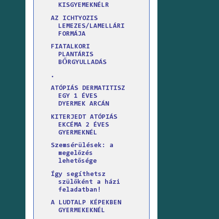
KISGYEMEKNÉLR
AZ ICHTYOZIS
LEMEZES/LAMELLÁRI
FORMÁJA
FIATALKORI
PLANTÁRIS
BŐRGYULLADÁS
.
ATÓPIÁS DERMATITISZ
EGY 1 ÉVES
DYERMEK ARCÁN
KITERJEDT ATÓPIÁS
EKCÉMA 2 ÉVES
GYERMEKNÉL
Szemsérülések: a
megelőzés
lehetősége
Így segíthetsz
szülőként a házi
feladatban!
A LUDTALP KÉPEKBEN
GYERMEKEKNÉL