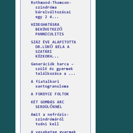
Rothmund-Thomson-
szindróma
bárelváltozásai
egy 2 é...
HIDEGHATÁSRA
BEKÖVETKEZŐ
PANNICULITIS
SZÁZ ÉVE ALAPITOTTA
DR.LÜKŐ BÉLA A
SZATÁRI
KÖZKORH...
Generációk harca –
szülő és gyermek
találkozása a ...
A fiatalkori
xantogranuloma
A FORDYCE FOLTOK
KÉT GOMBÁS ARC
SERDÜLŐKNÉL
Amit a nefrózis-
szindrómáról
tudni kell
A vesebeteg gyermek