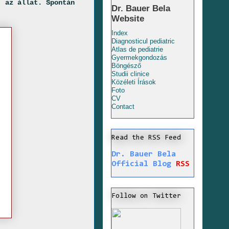
 az állat. Spontán
Dr. Bauer Bela
Website
Index
Diagnosticul pediatric
Atlas de pediatrie
Gyermekgondozás
Böngésző
Studii clinice
Közéleti Írások
Foto
CV
Contact
Read the RSS Feed
Dr. Bauer Bela
Official Blog
RSS
Follow on Twitter