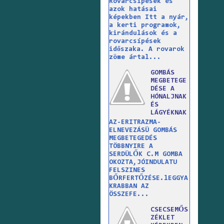
Rovarcsípések és
azok hatásai
képekben Itt a nyár,
a kerti programok,
kirándulások és a
rovarcsípések
időszaka. A rovarok
zöme ártal...
GOMBÁS
MEGBETEGE
DÉSE A
HÓNALJNAK
ÉS
LÁGYÉKNAK
AZ-ERITRAZMA-
ELNEVEZÁSÜ GOMBÁS
MEGBETEGEDÉS
TÖBBNYIRE A
SERDÜLŐK C.M GOMBA
OKOZTA,JÓINDULATU
FELSZINES
BŐRFERTŐZÉSE.lEGGYA
KRABBAN AZ
ÖSSZEFE...
CSECSEMŐS
ZÉKLET