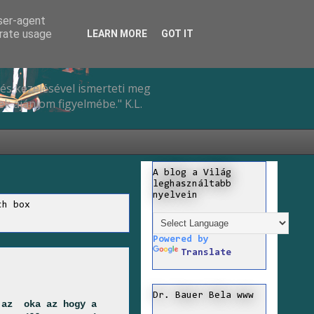
user-agent
erate usage
LEARN MORE
GOT IT
és kezelésével ismerteti meg
k ajánlom figyelmébe." K.L.
A blog a Világ
leghasználtabb
nyelvein
ch box
Powered by
Translate
Dr. Bauer Bela www
 az oka az hogy a