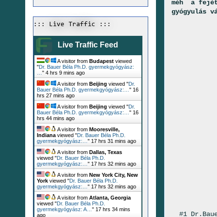
méh a fejét
gyógyulás v
::: Live Traffic :::
Live Traffic Feed
A visitor from
Budapest
viewed
"
Dr. Bauer Béla Ph.D. gyermekgyógyász:
…
"
4 hrs 9 mins ago
A visitor from
Beijing
viewed "
Dr.
Bauer Béla Ph.D. gyermekgyógyász:…
"
16
hrs 27 mins ago
A visitor from
Beijing
viewed "
Dr.
Bauer Béla Ph.D. gyermekgyógyász:…
"
16
hrs 44 mins ago
A visitor from
Mooresville,
Indiana
viewed "
Dr. Bauer Béla Ph.D.
gyermekgyógyász:…
"
17 hrs 31 mins ago
A visitor from
Dallas, Texas
viewed "
Dr. Bauer Béla Ph.D.
gyermekgyógyász:…
"
17 hrs 32 mins ago
A visitor from
New York City, New
York
viewed "
Dr. Bauer Béla Ph.D.
gyermekgyógyász:…
"
17 hrs 32 mins ago
A visitor from
Atlanta, Georgia
viewed "
Dr. Bauer Béla Ph.D.
gyermekgyógyász: A…
"
17 hrs 34 mins
#1 Dr.Baue
ago