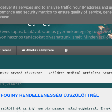
eliver its services and to analyze traffic. Your IP address and 
ormance and security metrics to ensure quality of service, gen
gyermekgyógyász
abuse.
 éves tapasztalatával, számos gyermekbetegség tüneteivel 
yon hasznos tanácsokat olvashattunk ismét. Minden szülőne
z Ferenc
Az Alkotás Kényszere
@
mekek orvosi cikkekben - Children medical articles: Sear
18., vasárnap
 FOGINY RENDELLENESSÉG ÚJSZÜLÖTTNÉL
szülöttnél az íny nem párhuzamos halad egymással. Ennek