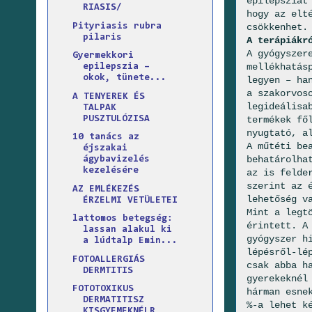
epilepsziát
RIASIS/
hogy az elt
Pityriasis rubra
csökkenhet
pilaris
A terápiákr
A gyógyszer
Gyermekkori
mellékhatás
epilepszia –
okok, tünete...
legyen – ha
a szakorvos
A TENYEREK ÉS
legideálisa
TALPAK
PUSZTULÓZISA
termékek fő
nyugtató, a
10 tanács az
A műtéti be
éjszakai
behatárolha
ágybavizelés
kezelésére
az is felde
szerint az 
AZ EMLÉKEZÉS
lehetőség v
ÉRZELMI VETÜLETEI
Mint a legt
lattomos betegség:
érintett. A
lassan alakul ki
gyógyszer h
a lúdtalp Emin...
lépésről-lé
FOTOALLERGIÁS
csak abba h
DERMTITIS
gyerekeknél
FOTOTOXIKUS
hárman esne
DERMATITISZ
%-a lehet k
KISGYEMEKNÉLR