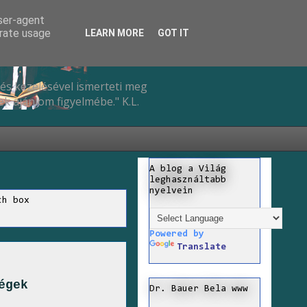
user-agent
erate usage
LEARN MORE
GOT IT
és kezelésével ismerteti meg
k ajánlom figyelmébe." K.L.
A blog a Világ
leghasználtabb
nyelvein
ch box
Powered by
Translate
égek
Dr. Bauer Bela www