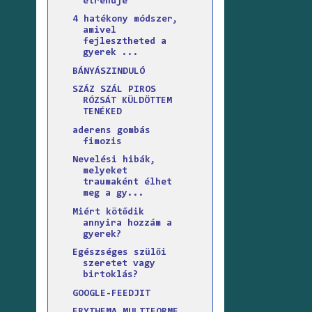
étrendje
4 hatékony módszer,
amivel
fejlesztheted a
gyerek ...
BÁNYÁSZINDULÓ
SZÁZ SZÁL PIROS
RÓZSÁT KÜLDÖTTEM
TENÉKED
aderens gombás
fimozis
Nevelési hibák,
melyeket
traumaként élhet
meg a gy...
Miért kötődik
annyira hozzám a
gyerek?
Egészséges szülői
szeretet vagy
birtoklás?
GOOGLE-FEEDJIT