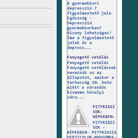
A gyermekkori
depresszió 7
figyelmeztető jele
Egészség -
Depresszió
gyermekkorban?
Bizony lehetséges!
Íme a figyelmeztető
jelek és a
depress...
Fenyegető vetélés
Fenyegető vetélés
Fenyegető vetélésnek
nevezzük az az
állapotot, amikor a
terhesség 20. hete
előtt a várandós
kismama hüvelyi
vérz...
PITYRIAZI
SOK-
KÉPEKBEN-
PITYRIÁZI
SOK –
KÉPEKBEN- PITYRIASIS
VERZICOLOR-NAPGOMBA-