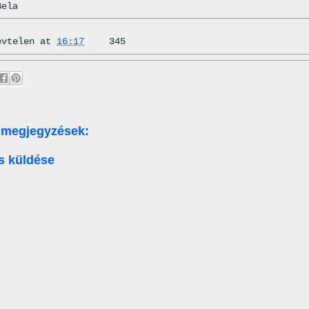
Bela
évtelen
at
16:17
345
 megjegyzések:
s küldése