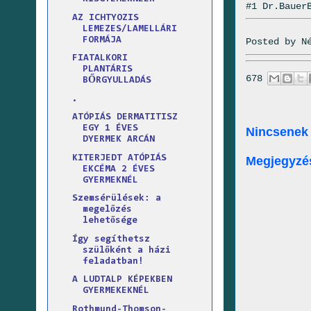
#1 Dr.Bauer
AZ ICHTYOZIS
LEMEZES/LAMELLÁRI
FORMÁJA
Posted by
N
FIATALKORI
PLANTÁRIS
678
BŐRGYULLADÁS
.
ATÓPIÁS DERMATITISZ
EGY 1 ÉVES
Nincsenek
DYERMEK ARCÁN
KITERJEDT ATÓPIÁS
Megjegyzé
EKCÉMA 2 ÉVES
GYERMEKNÉL
Szemsérülések: a
megelőzés
lehetősége
Így segíthetsz
szülőként a házi
feladatban!
A LUDTALP KÉPEKBEN
GYERMEKEKNÉL
Rothmund-Thomson-