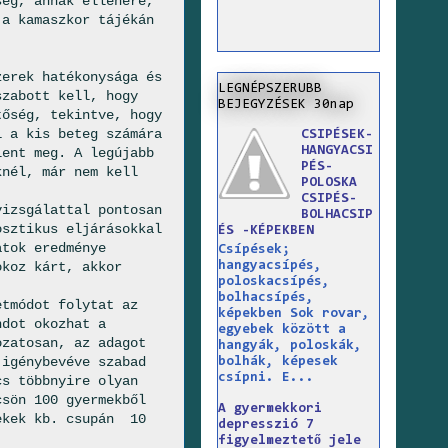
ség, annak ellenére,
 a kamaszkor tájékán
zerek hatékonysága és
LEGNÉPSZERUBB
szabott kell, hogy
BEJEGYZÉSEK 30nap
tőség, tekintve, hogy
i a kis beteg számára
CSIPÉSEK-
HANGYACSI
lent meg. A legújabb
PÉS-
knél, már nem kell
POLOSKA
CSIPÉS-
vizsgálattal pontosan
BOLHACSIP
osztikus eljárásokkal
ÉS -KÉPEKBEN
atok eredménye
Csípések;
hangyacsípés,
okoz kárt, akkor
poloskacsípés,
bolhacsípés,
etmódot folytat az
képekben Sok rovar,
ndot okozhat a
egyebek között a
ozatosan, az adagot
hangyák, poloskák,
 igénybevéve szabad
bolhák, képesek
csípni. E...
cs többnyire olyan
csön 100 gyermekből
A gyermekkori
rekek kb. csupán 10
depresszió 7
figyelmeztető jele