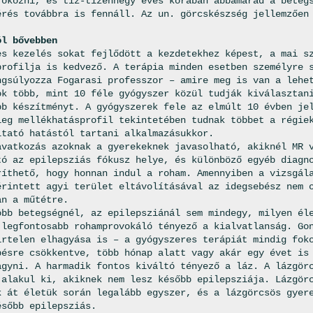
 okozni, és tíz-tizennégy éves korában abbamarad a beteg
érés továbbra is fennáll. Az un. görcskészség jellemzően
.
ól bővebben
es kezelés sokat fejlődött a kezdetekhez képest, a mai s
profilja is kedvező. A terápia minden esetben személyre 
ngsúlyozza Fogarasi professzor – amire meg is van a lehe
ok több, mint 10 féle gyógyszer közül tudják kiválasztan
bb készítményt. A gyógyszerek fele az elmúlt 10 évben je
leg mellékhatásprofil tekintetében tudnak többet a régie
ltató hatástól tartani alkalmazásukkor.
avatkozás azoknak a gyerekeknek javasolható, akiknél MR 
tó az epilepsziás fókusz helye, és különböző egyéb diagn
ríthető, hogy honnan indul a roham. Amennyiben a vizsgál
érintett agyi terület eltávolításával az idegsebész nem 
an a műtétre.
öbb betegségnél, az epilepsziánál sem mindegy, milyen él
 legfontosabb rohamprovokáló tényező a kialvatlanság. Go
irtelen elhagyása is – a gyógyszeres terápiát mindig fok
pésre csökkentve, több hónap alatt vagy akár egy évet is
agyni. A harmadik fontos kiváltó tényező a láz. A lázgör
 alakul ki, akiknek nem lesz később epilepsziája. Lázgör
k át életük során legalább egyszer, és a lázgörcsös gye
ésőbb epilepsziás.