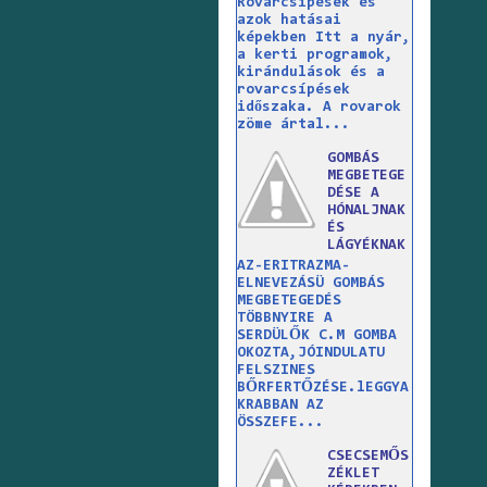
Rovarcsípések és
azok hatásai
képekben Itt a nyár,
a kerti programok,
kirándulások és a
rovarcsípések
időszaka. A rovarok
zöme ártal...
GOMBÁS
MEGBETEGE
DÉSE A
HÓNALJNAK
ÉS
LÁGYÉKNAK
AZ-ERITRAZMA-
ELNEVEZÁSÜ GOMBÁS
MEGBETEGEDÉS
TÖBBNYIRE A
SERDÜLŐK C.M GOMBA
OKOZTA,JÓINDULATU
FELSZINES
BŐRFERTŐZÉSE.lEGGYA
KRABBAN AZ
ÖSSZEFE...
CSECSEMŐS
ZÉKLET