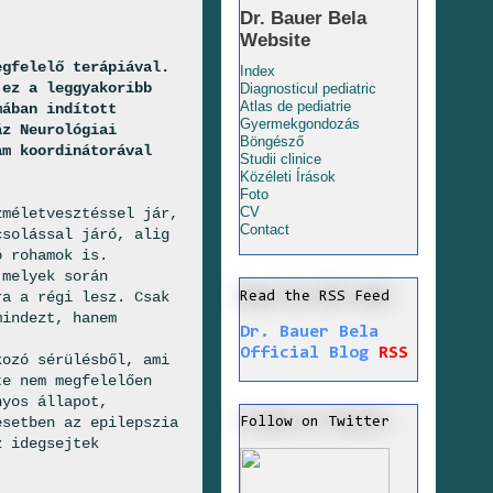
Dr. Bauer Bela
Website
egfelelő terápiával.
Index
 ez a leggyakoribb
Diagnosticul pediatric
Atlas de pediatrie
mában indított
Gyermekgondozás
áz Neurológiai
Böngésző
am koordinátorával
Studii clinice
Közéleti Írások
Foto
CV
zméletvesztéssel jár,
Contact
csolással járó, alig
ó rohamok is.
 melyek során
ra a régi lesz. Csak
Read the RSS Feed
mindezt, hanem
Dr. Bauer Bela
Official Blog
RSS
kozó sérülésből, ami
te nem megfelelően
nyos állapot,
esetben az epilepszia
Follow on Twitter
z idegsejtek