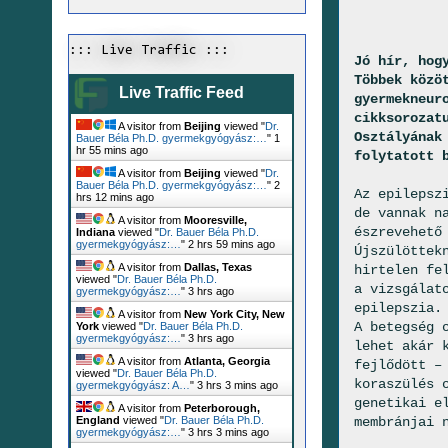
::: Live Traffic :::
Jó hír, hog
Többek közö
Live Traffic Feed
gyermekneur
cikksorozat
A visitor from
Beijing
viewed "
Dr.
Osztályának
Bauer Béla Ph.D. gyermekgyógyász:…
"
1
hr 55 mins ago
folytatott 
A visitor from
Beijing
viewed "
Dr.
Bauer Béla Ph.D. gyermekgyógyász:…
"
2
Az epilepsz
hrs 12 mins ago
de vannak n
A visitor from
Mooresville,
észrevehető
Indiana
viewed "
Dr. Bauer Béla Ph.D.
gyermekgyógyász:…
"
2 hrs 59 mins ago
Újszülöttek
A visitor from
Dallas, Texas
hirtelen fe
viewed "
Dr. Bauer Béla Ph.D.
a vizsgálat
gyermekgyógyász:…
"
3 hrs ago
epilepszia.
A visitor from
New York City, New
A betegség 
York
viewed "
Dr. Bauer Béla Ph.D.
gyermekgyógyász:…
"
3 hrs ago
lehet akár 
A visitor from
Atlanta, Georgia
fejlődött –
viewed "
Dr. Bauer Béla Ph.D.
koraszülés 
gyermekgyógyász: A…
"
3 hrs 3 mins ago
genetikai e
A visitor from
Peterborough,
membránjai 
England
viewed "
Dr. Bauer Béla Ph.D.
gyermekgyógyász:…
"
3 hrs 3 mins ago