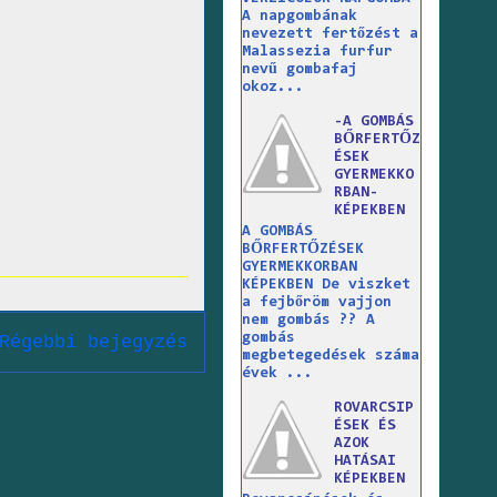
A napgombának
nevezett fertőzést a
Malassezia furfur
nevű gombafaj
okoz...
-A GOMBÁS
BŐRFERTŐZ
ÉSEK
GYERMEKKO
RBAN-
KÉPEKBEN
A GOMBÁS
BŐRFERTŐZÉSEK
GYERMEKKORBAN
KÉPEKBEN De viszket
a fejbőröm vajjon
nem gombás ?? A
gombás
Régebbi bejegyzés
megbetegedések száma
évek ...
ROVARCSIP
ÉSEK ÉS
AZOK
HATÁSAI
KÉPEKBEN