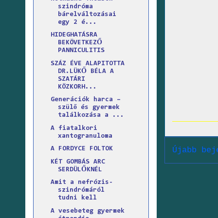
szindróma
bárelváltozásai
egy 2 é...
HIDEGHATÁSRA
BEKÖVETKEZŐ
PANNICULITIS
SZÁZ ÉVE ALAPITOTTA
DR.LÜKŐ BÉLA A
SZATÁRI
KÖZKORH...
Generációk harca –
szülő és gyermek
találkozása a ...
A fiatalkori
xantogranuloma
Újabb bej
A FORDYCE FOLTOK
KÉT GOMBÁS ARC
SERDÜLŐKNÉL
Amit a nefrózis-
szindrómáról
tudni kell
A vesebeteg gyermek