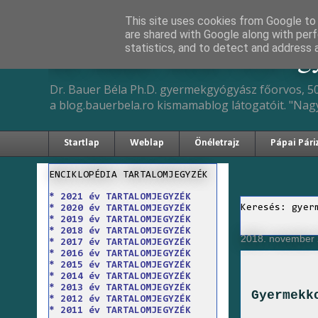
This site uses cookies from Google to d
are shared with Google along with perf
Dr. Bauer Béla Ph.D. 
statistics, and to detect and address 
Dr. Bauer Béla Ph.D. gyermekgyógyász főorvos, 50
a blog.bauerbela.ro kismamablog látogatóit. "Nag
Startlap
Weblap
Önéletrajz
Pápai Pári
ENCIKLOPÉDIA TARTALOMJEGYZÉK
* 2021 év TARTALOMJEGYZÉK
Keresés: gyer
* 2020 év TARTALOMJEGYZÉK
* 2019 év TARTALOMJEGYZÉK
* 2018 év TARTALOMJEGYZÉK
2018. november 2
* 2017 év TARTALOMJEGYZÉK
* 2016 év TARTALOMJEGYZÉK
* 2015 év TARTALOMJEGYZÉK
* 2014 év TARTALOMJEGYZÉK
* 2013 év TARTALOMJEGYZÉK
Gyermekk
* 2012 év TARTALOMJEGYZÉK
* 2011 év TARTALOMJEGYZÉK