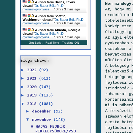
A visitor from
Dallas, Texas
Nem mindegy
viewed "
Dr. Bauer Béla Ph.D.
Az, hogy mi
gyermekgyógyász:…
"
3 hrs 3 mins ago
eredetű epi
A visitor from
Seattle,
Washington
viewed "
Dr. Bauer Béla Ph.D.
tökéleteseb
gyermekgyógyász:…
"
3 hrs 6 mins ago
kórkép ezen
A visitor from
Atlanta, Georgia
életfogytig
viewed "
Dr. Bauer Béla Ph.D.
Az agyi elt
gyermekgyógyász:…
"
3 hrs 7 mins ago
gyakrabban 
Get Script
Real Time
Tracking ON
esetekben a
beavatkozás
műtéten áte
Blogarchívum
A betegség 
►
2022
(92)
jelentkező 
betegségcso
►
2021
(612)
fejlődési i
►
2020
(747)
szindrómák 
rohamokat g
►
2019
(1135)
kortársaiho
▼
2018
(1081)
Ki is nőhet
A felvázolt
►
december
(93)
számban elő
▼
november
(143)
okozta bete
A HAJAS FEJBŐR
fejlődési r
PIKKELYSÖMÖRE/PSO