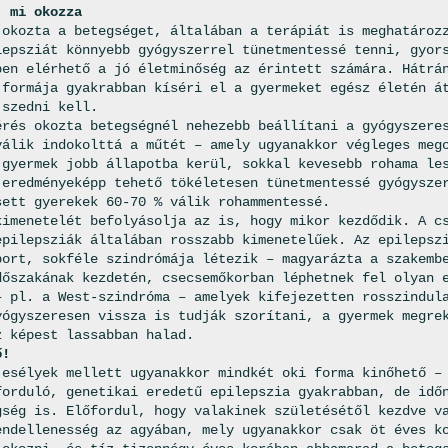
, mi okozza
 okozta a betegséget, általában a terápiát is meghatároz
lepsziát könnyebb gyógyszerrel tünetmentessé tenni, gyor
ben elérhető a jó életminőség az érintett számára. Hátrá
 formája gyakrabban kíséri el a gyermeket egész életén á
 szedni kell.
érés okozta betegségnél nehezebb beállítani a gyógyszere
válik indokolttá a műtét – amely ugyanakkor végleges meg
 gyermek jobb állapotba kerül, sokkal kevesebb rohama le
 eredményeképp tehető tökéletesen tünetmentessé gyógysze
sett gyerekek 60-70 % válik rohammentessé.
kimenetelét befolyásolja az is, hogy mikor kezdődik. A c
epilepsziák általában rosszabb kimenetelűek. Az epilepsz
port, sokféle szindrómája létezik – magyarázta a szakemb
dőszakának kezdetén, csecsemőkorban léphetnek fel olyan 
– pl. a West-szindróma – amelyek kifejezetten rosszindul
yógyszeresen vissza is tudják szorítani, a gyermek megre
z képest lassabban halad.
ő!
 esélyek mellett ugyanakkor mindkét oki forma kinőhető –
forduló, genetikai eredetű epilepszia gyakrabban, de idő
gség is. Előfordul, hogy valakinek születésétől kezdve v
endellenesség az agyában, mely ugyanakkor csak öt éves k