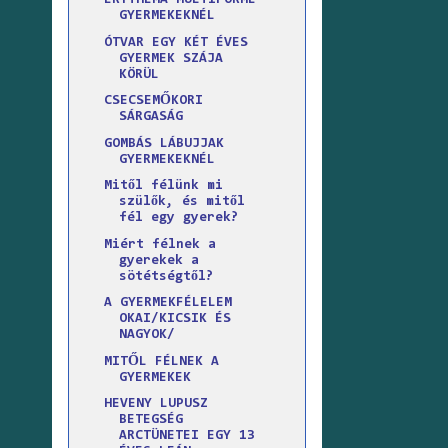
ERYTHEMA MULTIFORME
GYERMEKEKNÉL
ÓTVAR EGY KÉT ÉVES
GYERMEK SZÁJA
KÖRÜL
CSECSEMŐKORI
SÁRGASÁG
GOMBÁS LÁBUJJAK
GYERMEKEKNÉL
Mitől félünk mi
szülők, és mitől
fél egy gyerek?
Miért félnek a
gyerekek a
sötétségtől?
A GYERMEKFÉLELEM
OKAI/KICSIK ÉS
NAGYOK/
MITŐL FÉLNEK A
GYERMEKEK
HEVENY LUPUSZ
BETEGSÉG
ARCTÜNETEI EGY 13