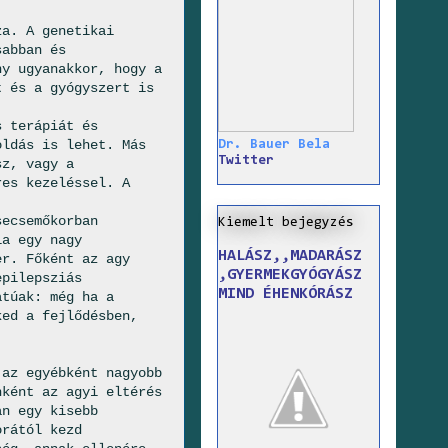
za. A genetikai
sabban és
ny ugyanakkor, hogy a
t és a gyógyszert is
s terápiát és
oldás is lehet. Más
Dr. Bauer Bela
Twitter
sz, vagy a
res kezeléssel. A
secsemőkorban
Kiemelt bejegyzés
ia egy nagy
HALÁSZ,,MADARÁSZ
er. Főként az agy
,GYERMEKGYÓGYÁSZ
epilepsziás
MIND ÉHENKÓRÁSZ
atúak: még ha a
ked a fejlődésben,
 az egyébként nagyobb
nként az agyi eltérés
an egy kisebb
orától kezd