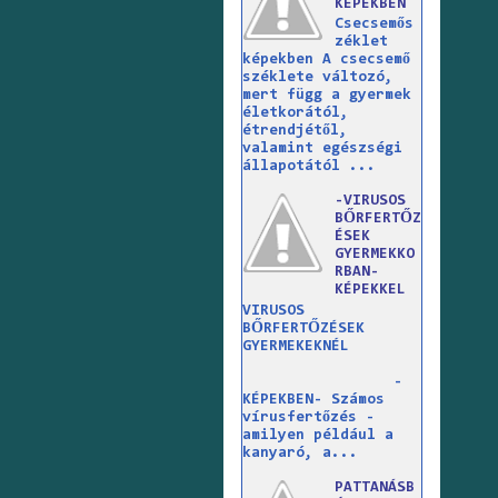
KÉPEKBEN
Csecsemős
zéklet
képekben A csecsemő
széklete változó,
mert függ a gyermek
életkorától,
étrendjétől,
valamint egészségi
állapotától ...
-VIRUSOS
BŐRFERTŐZ
ÉSEK
GYERMEKKO
RBAN-
KÉPEKKEL
VIRUSOS
BŐRFERTŐZÉSEK
GYERMEKEKNÉL
-
KÉPEKBEN- Számos
vírusfertőzés -
amilyen például a
kanyaró, a...
PATTANÁSB