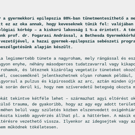
y a gyermekkori epilepszia 80%-ban tünetmentesíthető a m
tt ez az oka annak, hogy keveseknek tűnik fel: valójában
ológiai kórkép – a kiskorú lakosság 1 %-a érintett. A té
unk prof. dr. Fogarasi Andrással, a Bethesda Gyermekkórh
 vezetőjével, a hazai gyermek-epilepszia sebészeti progr
beszélgetésünk alapján készült.
ia legismertebb tünete a nagyroham, mely rángással és es
agyon enyhe, néhány másodperces tudatzavarral vagy kikap
 rohamok, és léteznek kizárólag vegetatív tüneteket okoz
nél, csecsemőknél jelentkezhetnek olyan rohamok például,
lgyorsul a pulzus és kipirosodik az arc, aztán minden új
ok során derül ki, hogy nem szíveredetű betegség okozta 
okát tekintve kétféle lehet – származhat agyi eltérést o
külső trauma, de gyakoribb, hogy az agy egy adott terüle
 méhen belül vagy születés közben elszenvedett oxigénhiá
okozta kisebb agyvérzés állhat pl. a háttérben. A másik 
ltérésre vezethető vissza. Ilyenkor az idegsejtek vagy a
nem működnek tökéletesen.