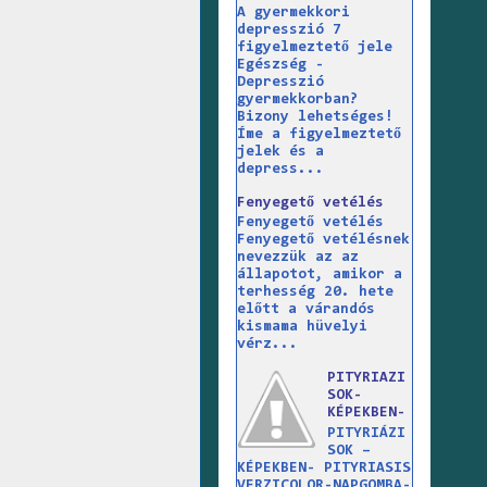
A gyermekkori
depresszió 7
figyelmeztető jele
Egészség -
Depresszió
gyermekkorban?
Bizony lehetséges!
Íme a figyelmeztető
jelek és a
depress...
Fenyegető vetélés
Fenyegető vetélés
Fenyegető vetélésnek
nevezzük az az
állapotot, amikor a
terhesség 20. hete
előtt a várandós
kismama hüvelyi
vérz...
PITYRIAZI
SOK-
KÉPEKBEN-
PITYRIÁZI
SOK –
KÉPEKBEN- PITYRIASIS
VERZICOLOR-NAPGOMBA-