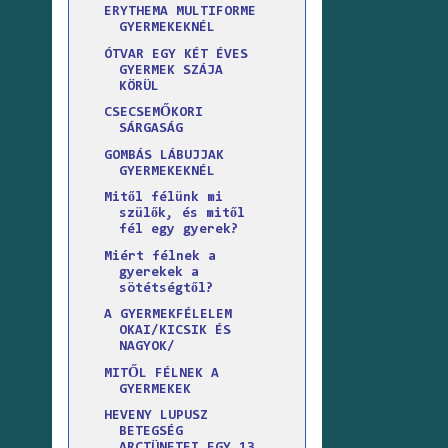
ERYTHEMA MULTIFORME
GYERMEKEKNÉL
ÓTVAR EGY KÉT ÉVES
GYERMEK SZÁJA
KÖRÜL
CSECSEMŐKORI
SÁRGASÁG
GOMBÁS LÁBUJJAK
GYERMEKEKNÉL
Mitől félünk mi
szülők, és mitől
fél egy gyerek?
Miért félnek a
gyerekek a
sötétségtől?
A GYERMEKFÉLELEM
OKAI/KICSIK ÉS
NAGYOK/
MITŐL FÉLNEK A
GYERMEKEK
HEVENY LUPUSZ
BETEGSÉG