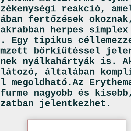
rzékenységi reakció, ame
lában fertőzések okoznak
yakrabban herpes simplex
). Egy tipikus céllemezz
emzett bőrkiütéssel jele
tnek nyálkahártyák is. A
rlátozó, általában kompl
ül megoldható.Az Erythem
ifurme nagyobb és kisebb
kzatban jelentkezhet.