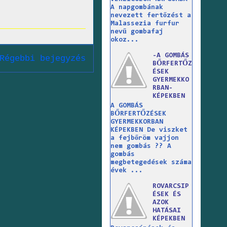
A napgombának
nevezett fertőzést a
Malassezia furfur
nevű gombafaj
okoz...
-A GOMBÁS
Régebbi bejegyzés
BŐRFERTŐZ
ÉSEK
GYERMEKKO
RBAN-
KÉPEKBEN
A GOMBÁS
BŐRFERTŐZÉSEK
GYERMEKKORBAN
KÉPEKBEN De viszket
a fejbőröm vajjon
nem gombás ?? A
gombás
megbetegedések száma
évek ...
ROVARCSIP
ÉSEK ÉS
AZOK
HATÁSAI
KÉPEKBEN