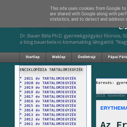
This site uses cookies from Google to d
are shared with Google along with perf
Dr. Bauer Béla Ph.D. 
statistics, and to detect and address 
Dr. Bauer Béla Ph.D. gyermekgyógyász főorvos, 50
a blog.bauerbela.ro kismamablog látogatóit. "Nag
Startlap
Weblap
Önéletrajz
Pápai Pári
ENCIKLOPÉDIA TARTALOMJEGYZÉK
* 2021 év TARTALOMJEGYZÉK
Keresés: gyer
* 2020 év TARTALOMJEGYZÉK
* 2019 év TARTALOMJEGYZÉK
* 2018 év TARTALOMJEGYZÉK
2018. november 2
* 2017 év TARTALOMJEGYZÉK
* 2016 év TARTALOMJEGYZÉK
* 2015 év TARTALOMJEGYZÉK
ERYTHEM
* 2014 év TARTALOMJEGYZÉK
* 2013 év TARTALOMJEGYZÉK
* 2012 év TARTALOMJEGYZÉK
Az E
* 2011 év TARTALOMJEGYZÉK