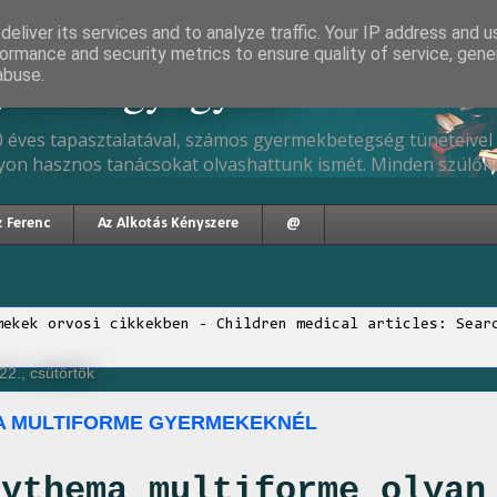
eliver its services and to analyze traffic. Your IP address and 
ormance and security metrics to ensure quality of service, gen
gyermekgyógyász
abuse.
 éves tapasztalatával, számos gyermekbetegség tüneteivel 
yon hasznos tanácsokat olvashattunk ismét. Minden szülőne
z Ferenc
Az Alkotás Kényszere
@
mekek orvosi cikkekben - Children medical articles: Sear
2., csütörtök
A MULTIFORME GYERMEKEKNÉL
rythema multiforme olyan