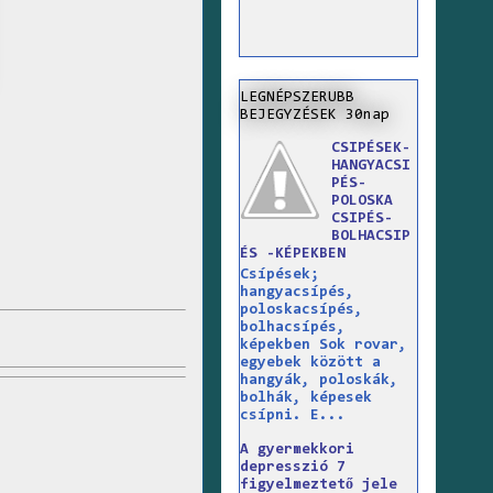
LEGNÉPSZERUBB
BEJEGYZÉSEK 30nap
CSIPÉSEK-
HANGYACSI
PÉS-
POLOSKA
CSIPÉS-
BOLHACSIP
ÉS -KÉPEKBEN
Csípések;
hangyacsípés,
poloskacsípés,
bolhacsípés,
képekben Sok rovar,
egyebek között a
hangyák, poloskák,
bolhák, képesek
csípni. E...
A gyermekkori
depresszió 7
figyelmeztető jele