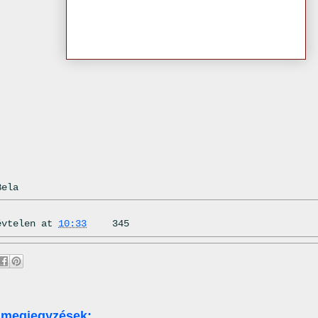
Bela
évtelen
at
10:33
345
 megjegyzések: