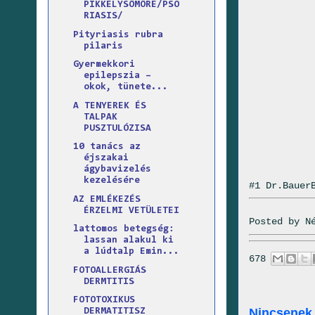
PIKKELYSÖMÖRE/PSO
RIASIS/
Pityriasis rubra
pilaris
Gyermekkori
epilepszia –
okok, tünete...
A TENYEREK ÉS
TALPAK
PUSZTULÓZISA
10 tanács az
éjszakai
ágybavizelés
kezelésére
#1 Dr.Bauer
AZ EMLÉKEZÉS
ÉRZELMI VETÜLETEI
Posted by
N
lattomos betegség:
lassan alakul ki
a lúdtalp Emin...
678
FOTOALLERGIÁS
DERMTITIS
FOTOTOXIKUS
Nincsenek
DERMATITISZ