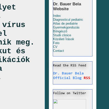
Dr. Bauer Bela
lyet
Website
,
Index
Diagnosticul pediatric
 vírus
Atlas de pediatrie
Gyermekgondozás
el
Böngésző
Studii clinice
Közéleti Írások
nik meg.
Foto
CV
kut és
Contact
ikációk
Read the RSS Feed
a
Dr. Bauer Bela
,
Official Blog
RSS
Follow on Twitter