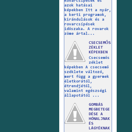
Rovarcsípések és
azok hatásai
képekben Itt a nyár,
a kerti programok,
kirándulások és a
rovarcsípések
időszaka. A rovarok
zöme ártal...
CSECSEMŐS
ZÉKLET
KÉPEKBEN
Csecsemős
zéklet
képekben A csecsemő
széklete változó,
mert függ a gyermek
életkorától,
étrendjétől,
valamint egészségi
állapotától ...
GOMBÁS
MEGBETEGE
DÉSE A
HÓNALJNAK
ÉS
LÁGYÉKNAK