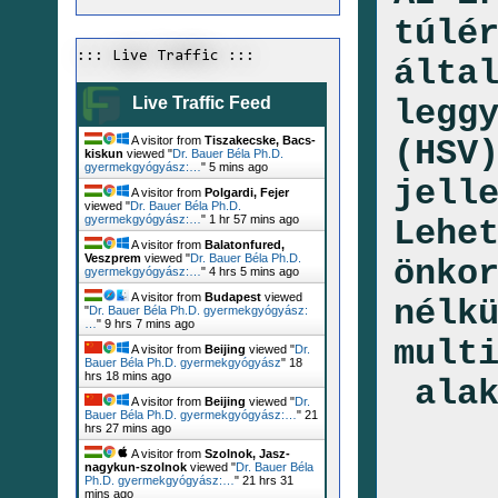
túlé
::: Live Traffic :::
álta
legg
Live Traffic Feed
(HSV
A visitor from
Tiszakecske, Bacs-
kiskun
viewed "
Dr. Bauer Béla Ph.D.
gyermekgyógyász:…
"
5 mins ago
jell
A visitor from
Polgardi, Fejer
viewed "
Dr. Bauer Béla Ph.D.
gyermekgyógyász:…
"
1 hr 57 mins ago
Lehe
A visitor from
Balatonfured,
Veszprem
viewed "
Dr. Bauer Béla Ph.D.
önko
gyermekgyógyász:…
"
4 hrs 5 mins ago
A visitor from
Budapest
viewed
nélk
"
Dr. Bauer Béla Ph.D. gyermekgyógyász:
…
"
9 hrs 7 mins ago
mult
A visitor from
Beijing
viewed "
Dr.
Bauer Béla Ph.D. gyermekgyógyász
"
18
hrs 18 mins ago
ala
A visitor from
Beijing
viewed "
Dr.
Bauer Béla Ph.D. gyermekgyógyász:…
"
21
hrs 27 mins ago
A visitor from
Szolnok, Jasz-
nagykun-szolnok
viewed "
Dr. Bauer Béla
Ph.D. gyermekgyógyász:…
"
21 hrs 31
mins ago