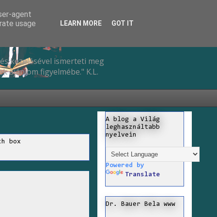
user-agent
erate usage
LEARN MORE
GOT IT
és kezelésével ismerteti meg
k ajánlom figyelmébe." K.L.
A blog a Világ
leghasználtabb
nyelvein
ch box
Powered by
Translate
Dr. Bauer Bela www