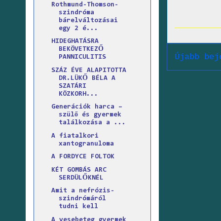
Rothmund-Thomson-
szindróma
bárelváltozásai
egy 2 é...
HIDEGHATÁSRA
BEKÖVETKEZŐ
Újabb bej
PANNICULITIS
SZÁZ ÉVE ALAPITOTTA
DR.LÜKŐ BÉLA A
SZATÁRI
KÖZKORH...
Generációk harca –
szülő és gyermek
találkozása a ...
A fiatalkori
xantogranuloma
A FORDYCE FOLTOK
KÉT GOMBÁS ARC
SERDÜLŐKNÉL
Amit a nefrózis-
szindrómáról
tudni kell
A vesebeteg gyermek