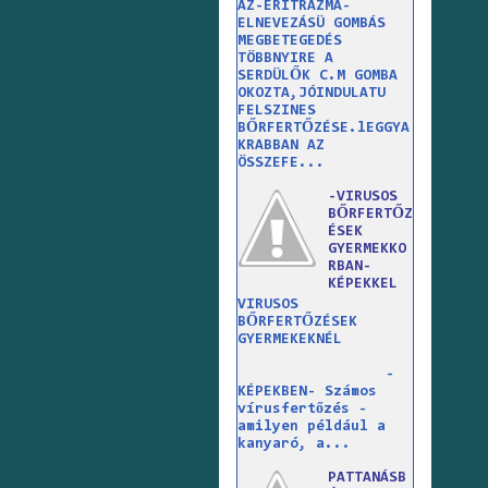
AZ-ERITRAZMA-
ELNEVEZÁSÜ GOMBÁS
MEGBETEGEDÉS
TÖBBNYIRE A
SERDÜLŐK C.M GOMBA
OKOZTA,JÓINDULATU
FELSZINES
BŐRFERTŐZÉSE.lEGGYA
KRABBAN AZ
ÖSSZEFE...
-VIRUSOS
BŐRFERTŐZ
ÉSEK
GYERMEKKO
RBAN-
KÉPEKKEL
VIRUSOS
BŐRFERTŐZÉSEK
GYERMEKEKNÉL
-
KÉPEKBEN- Számos
vírusfertőzés -
amilyen például a
kanyaró, a...
PATTANÁSB