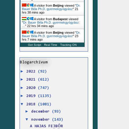
A visitor from
Beijing
viewed "
Dr.
Bauer Béla Ph.D. gyermekgyógyász
"
21
hrs 38 mins ago
A visitor from
Budapest
viewed
"
Dr. Bauer Béla Ph.D. gyermekgyógyász:
…
"
22 hrs 34 mins ago
A visitor from
Beijing
viewed "
Dr.
Bauer Béla Ph.D. gyermekgyógyász
"
23
hrs 7 mins ago
Get Script
Real Time
Tracking ON
Blogarchívum
►
2022
(92)
►
2021
(612)
►
2020
(747)
►
2019
(1135)
▼
2018
(1081)
►
december
(93)
▼
november
(143)
A HAJAS FEJBŐR