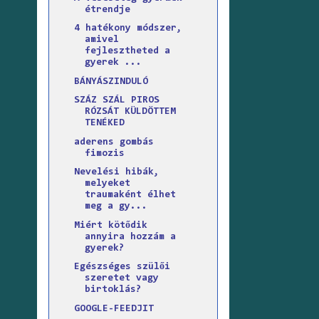
étrendje
4 hatékony módszer,
amivel
fejlesztheted a
gyerek ...
BÁNYÁSZINDULÓ
SZÁZ SZÁL PIROS
RÓZSÁT KÜLDÖTTEM
TENÉKED
aderens gombás
fimozis
Nevelési hibák,
melyeket
traumaként élhet
meg a gy...
Miért kötődik
annyira hozzám a
gyerek?
Egészséges szülői
szeretet vagy
birtoklás?
GOOGLE-FEEDJIT