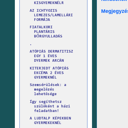
KISGYEMEKNÉLR
Megjegyzé
AZ ICHTYOZIS
LEMEZES/LAMELLÁRI
FORMÁJA
FIATALKORI
PLANTÁRIS
BŐRGYULLADÁS
.
ATÓPIÁS DERMATITISZ
EGY 1 ÉVES
DYERMEK ARCÁN
KITERJEDT ATÓPIÁS
EKCÉMA 2 ÉVES
GYERMEKNÉL
Szemsérülések: a
megelőzés
lehetősége
Így segíthetsz
szülőként a házi
feladatban!
A LUDTALP KÉPEKBEN
GYERMEKEKNÉL