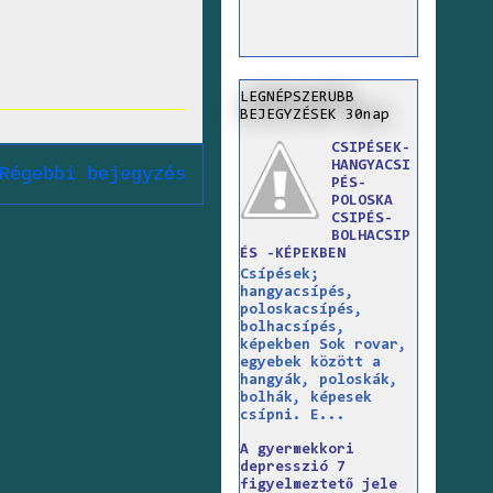
LEGNÉPSZERUBB
BEJEGYZÉSEK 30nap
CSIPÉSEK-
HANGYACSI
Régebbi bejegyzés
PÉS-
POLOSKA
CSIPÉS-
BOLHACSIP
ÉS -KÉPEKBEN
Csípések;
hangyacsípés,
poloskacsípés,
bolhacsípés,
képekben Sok rovar,
egyebek között a
hangyák, poloskák,
bolhák, képesek
csípni. E...
A gyermekkori
depresszió 7
figyelmeztető jele