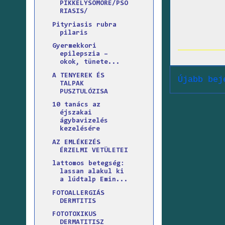
PIKKELYSÖMÖRE/PSO
RIASIS/
Pityriasis rubra
pilaris
Gyermekkori
epilepszia –
okok, tünete...
A TENYEREK ÉS
Újabb bej
TALPAK
PUSZTULÓZISA
10 tanács az
éjszakai
ágybavizelés
kezelésére
AZ EMLÉKEZÉS
ÉRZELMI VETÜLETEI
lattomos betegség:
lassan alakul ki
a lúdtalp Emin...
FOTOALLERGIÁS
DERMTITIS
FOTOTOXIKUS
DERMATITISZ