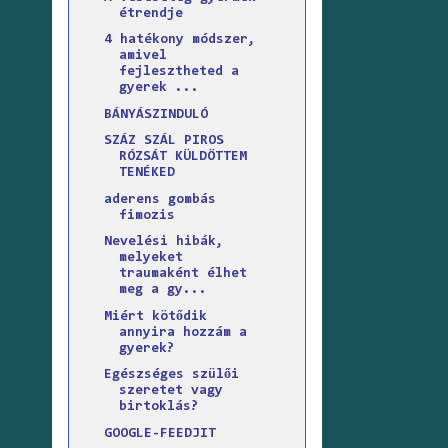
étrendje
4 hatékony módszer,
amivel
fejlesztheted a
gyerek ...
BÁNYÁSZINDULÓ
SZÁZ SZÁL PIROS
RÓZSÁT KÜLDÖTTEM
TENÉKED
aderens gombás
fimozis
Nevelési hibák,
melyeket
traumaként élhet
meg a gy...
Miért kötődik
annyira hozzám a
gyerek?
Egészséges szülői
szeretet vagy
birtoklás?
GOOGLE-FEEDJIT