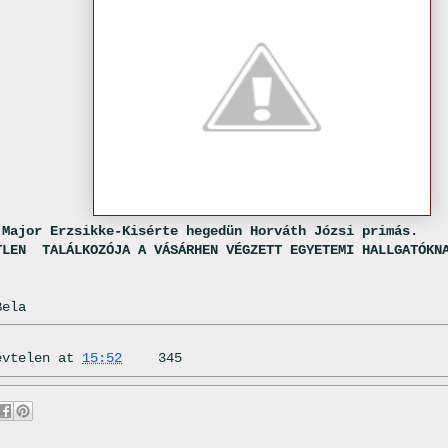
.Major Erzsikke-Kisérte hegedün Horváth Józsi primás.
TLEN TALÁLKOZÓJA A VÁSÁRHEN VÉGZETT EGYETEMI HALLGATÓKN
Bela
évtelen
at
15:52
345