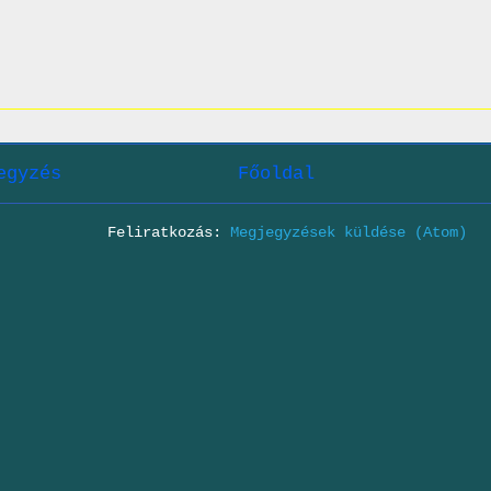
egyzés
Főoldal
Feliratkozás:
Megjegyzések küldése (Atom)