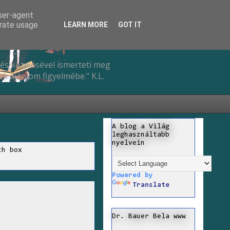
user-agent
erate usage
LEARN MORE
GOT IT
és kezelésével ismerteti meg
k ajánlom figyelmébe." K.L.
A blog a Világ
leghasználtabb
nyelvein
ch box
Powered by
Translate
Dr. Bauer Bela www