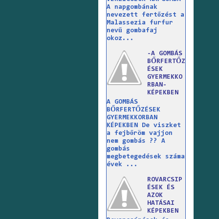
A napgombának
nevezett fertőzést a
Malassezia furfur
nevű gombafaj
okoz...
-A GOMBÁS
BŐRFERTŐZ
ÉSEK
GYERMEKKO
RBAN-
KÉPEKBEN
A GOMBÁS
BŐRFERTŐZÉSEK
GYERMEKKORBAN
KÉPEKBEN De viszket
a fejbőröm vajjon
nem gombás ?? A
gombás
megbetegedések száma
évek ...
ROVARCSIP
ÉSEK ÉS
AZOK
HATÁSAI
KÉPEKBEN