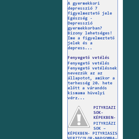
A gyermekkori
depresszió 7
figyelmeztető jele
Egészség -
Depresszió
gyermekkorban?
Bizony lehetséges!
Íme a figyelmeztető
jelek és a
depress...
Fenyegető vetélés
Fenyegető vetélés
Fenyegető vetélésnek
nevezzük az az
állapotot, amikor a
terhesség 20. hete
előtt a várandós
kismama hüvelyi
vérz...
PITYRIAZI
SOK-
KÉPEKBEN-
PITYRIÁZI
SOK –
KÉPEKBEN- PITYRIASIS
VERZICOLOR-NAPGOMBA-