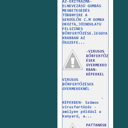
AZ-ERITRAZMA-
ELNEVEZÁSÜ GOMBÁS
MEGBETEGEDÉS
TÖBBNYIRE A
SERDÜLŐK C.M GOMBA
OKOZTA,JÓINDULATU
FELSZINES
BŐRFERTŐZÉSE.lEGGYA
KRABBAN AZ
ÖSSZEFE...
-VIRUSOS
BŐRFERTŐZ
ÉSEK
GYERMEKKO
RBAN-
KÉPEKKEL
VIRUSOS
BŐRFERTŐZÉSEK
GYERMEKEKNÉL
-
KÉPEKBEN- Számos
vírusfertőzés -
amilyen például a
kanyaró, a...
PATTANÁSB