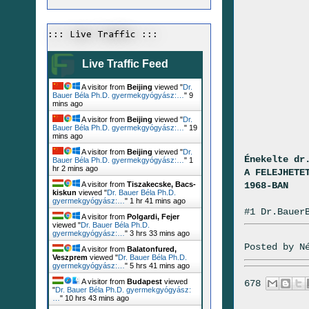
::: Live Traffic :::
Live Traffic Feed
A visitor from
Beijing
viewed "
Dr.
Bauer Béla Ph.D. gyermekgyógyász:…
"
9
mins ago
A visitor from
Beijing
viewed "
Dr.
Bauer Béla Ph.D. gyermekgyógyász:…
"
19
mins ago
A visitor from
Beijing
viewed "
Dr.
Énekelte dr
Bauer Béla Ph.D. gyermekgyógyász:…
"
1
hr 2 mins ago
A FELEJHETE
1968-BAN
A visitor from
Tiszakecske, Bacs-
kiskun
viewed "
Dr. Bauer Béla Ph.D.
gyermekgyógyász:…
"
1 hr 41 mins ago
#1 Dr.Bauer
A visitor from
Polgardi, Fejer
viewed "
Dr. Bauer Béla Ph.D.
gyermekgyógyász:…
"
3 hrs 33 mins ago
Posted by
N
A visitor from
Balatonfured,
Veszprem
viewed "
Dr. Bauer Béla Ph.D.
gyermekgyógyász:…
"
5 hrs 41 mins ago
A visitor from
Budapest
viewed
678
"
Dr. Bauer Béla Ph.D. gyermekgyógyász:
…
"
10 hrs 43 mins ago