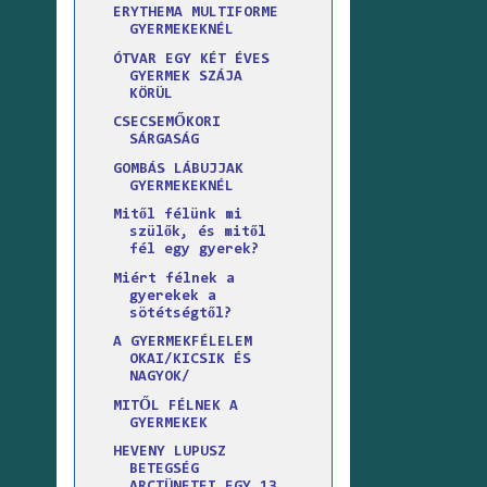
ERYTHEMA MULTIFORME
GYERMEKEKNÉL
ÓTVAR EGY KÉT ÉVES
GYERMEK SZÁJA
KÖRÜL
CSECSEMŐKORI
SÁRGASÁG
GOMBÁS LÁBUJJAK
GYERMEKEKNÉL
Mitől félünk mi
szülők, és mitől
fél egy gyerek?
Miért félnek a
gyerekek a
sötétségtől?
A GYERMEKFÉLELEM
OKAI/KICSIK ÉS
NAGYOK/
MITŐL FÉLNEK A
GYERMEKEK
HEVENY LUPUSZ
BETEGSÉG