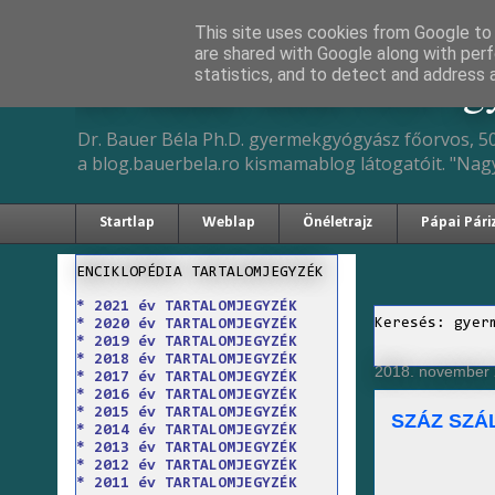
This site uses cookies from Google to d
are shared with Google along with perf
Dr. Bauer Béla Ph.D. 
statistics, and to detect and address 
Dr. Bauer Béla Ph.D. gyermekgyógyász főorvos, 50
a blog.bauerbela.ro kismamablog látogatóit. "Nag
Startlap
Weblap
Önéletrajz
Pápai Pári
ENCIKLOPÉDIA TARTALOMJEGYZÉK
* 2021 év TARTALOMJEGYZÉK
Keresés: gyer
* 2020 év TARTALOMJEGYZÉK
* 2019 év TARTALOMJEGYZÉK
* 2018 év TARTALOMJEGYZÉK
2018. november 
* 2017 év TARTALOMJEGYZÉK
* 2016 év TARTALOMJEGYZÉK
* 2015 év TARTALOMJEGYZÉK
SZÁZ SZÁ
* 2014 év TARTALOMJEGYZÉK
* 2013 év TARTALOMJEGYZÉK
* 2012 év TARTALOMJEGYZÉK
* 2011 év TARTALOMJEGYZÉK