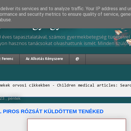
eliver its services and to analyze traffic. Your IP address and 
ormance and security metrics to ensure quality of service, gen
gyermekgyógyász
abuse.
 éves tapasztalatával, számos gyermekbetegség tüneteivel 
yon hasznos tanácsokat olvashattunk ismét. Minden szülőne
z Ferenc
Az Alkotás Kényszere
@
mekek orvosi cikkekben - Children medical articles: Sear
23., péntek
L PIROS RÓZSÁT KÜLDÖTTEM TENÉKED