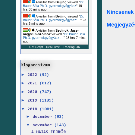
A visitor from
Beijing
viewed "
Dr.
Bauer Béla Ph.D. gyermekgyógyász
"
19
hrs 55 mins ago
Nincsenek
A visitor from
Beijing
viewed "
Dr.
Bauer Béla Ph.D. gyermekgyógyász:…
"
23
Megjegyzé
hrs 4 mins ago
A visitor from
Szolnok, Jasz-
nagykun-szolnok
viewed "
Dr. Bauer Béla
Ph.D. gyermekgyógyász:…
"
23 hrs 7 mins
ago
Get Script
Real Time
Tracking ON
Blogarchívum
►
2022
(92)
►
2021
(612)
►
2020
(747)
►
2019
(1135)
▼
2018
(1081)
►
december
(93)
▼
november
(143)
A HAJAS FEJBŐR