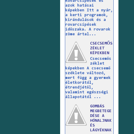
Rovarcsípések és
azok hatásai
képekben Itt a nyár,
a kerti programok,
kirándulások és a
rovarcsípések
időszaka. A rovarok
zöme ártal...
CSECSEMŐS
ZÉKLET
KÉPEKBEN
Csecsemős
zéklet
képekben A csecsemő
széklete változó,
mert függ a gyermek
életkorától,
étrendjétől,
valamint egészségi
állapotától ...
GOMBÁS
MEGBETEGE
DÉSE A
HÓNALJNAK
ÉS
LÁGYÉKNAK