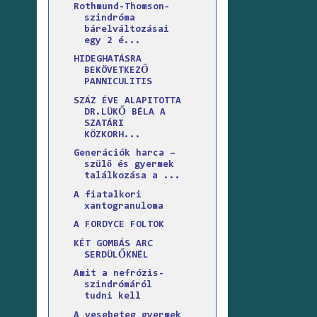
Rothmund-Thomson-
szindróma
bárelváltozásai
egy 2 é...
HIDEGHATÁSRA
BEKÖVETKEZŐ
PANNICULITIS
SZÁZ ÉVE ALAPITOTTA
DR.LÜKŐ BÉLA A
SZATÁRI
KÖZKORH...
Generációk harca –
szülő és gyermek
találkozása a ...
A fiatalkori
xantogranuloma
A FORDYCE FOLTOK
KÉT GOMBÁS ARC
SERDÜLŐKNÉL
Amit a nefrózis-
szindrómáról
tudni kell
A vesebeteg gyermek