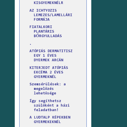
KISGYEMEKNÉLR
AZ ICHTYOZIS
LEMEZES/LAMELLÁRI
FORMÁJA
FIATALKORI
PLANTÁRIS
BŐRGYULLADÁS
.
ATÓPIÁS DERMATITISZ
EGY 1 ÉVES
DYERMEK ARCÁN
KITERJEDT ATÓPIÁS
EKCÉMA 2 ÉVES
GYERMEKNÉL
Szemsérülések: a
megelőzés
lehetősége
Így segíthetsz
szülőként a házi
feladatban!
A LUDTALP KÉPEKBEN
GYERMEKEKNÉL