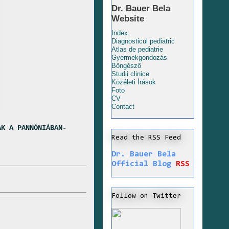
Dr. Bauer Bela
Website
Index
Diagnosticul pediatric
Atlas de pediatrie
Gyermekgondozás
Böngésző
Studii clinice
Közéleti Írások
Foto
CV
Contact
AK A PANNÓNIÁBAN-
Read the RSS Feed
Dr. Bauer Bela
Official Blog
RSS
Follow on Twitter