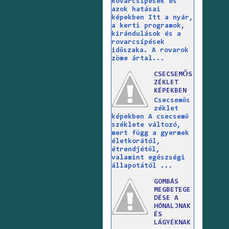
Rovarcsípések és
azok hatásai
képekben Itt a nyár,
a kerti programok,
kirándulások és a
rovarcsípések
időszaka. A rovarok
zöme ártal...
CSECSEMŐS
ZÉKLET
KÉPEKBEN
Csecsemős
zéklet
képekben A csecsemő
széklete változó,
mert függ a gyermek
életkorától,
étrendjétől,
valamint egészségi
állapotától ...
GOMBÁS
MEGBETEGE
DÉSE A
HÓNALJNAK
ÉS
LÁGYÉKNAK