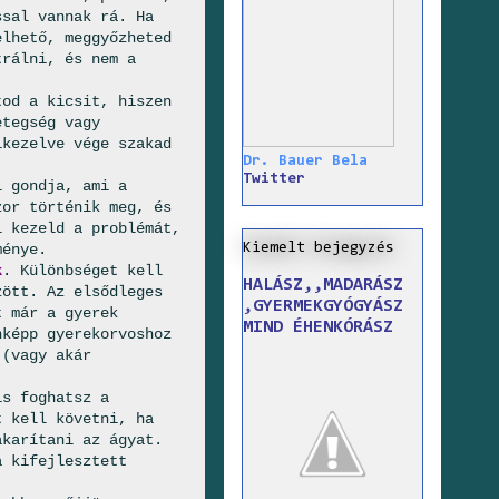
ssal vannak rá. Ha
elhető, meggyőzheted
trálni, és nem a
tod a kicsit, hiszen
etegség vagy
ikezelve vége szakad
Dr. Bauer Bela
Twitter
i gondja, ami a
zor történik meg, és
l kezeld a problémát,
Kiemelt bejegyzés
ménye.
k
. Különbséget kell
HALÁSZ,,MADARÁSZ
zött. Az elsődleges
,GYERMEKGYÓGYÁSZ
t már a gyerek
MIND ÉHENKÓRÁSZ
nképp gyerekorvoshoz
 (vagy akár
is foghatsz a
t kell követni, ha
akarítani az ágyat.
a kifejlesztett