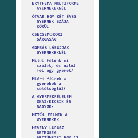
ERYTHEMA MULTIFORME
GYERMEKEKNÉL
ÓTVAR EGY KÉT ÉVES
GYERMEK SZÁJA
KÖRÜL
CSECSEMŐKORI
SÁRGASÁG
GOMBÁS LÁBUJJAK
GYERMEKEKNÉL
Mitől félünk mi
szülők, és mitől
fél egy gyerek?
Miért félnek a
gyerekek a
sötétségtől?
A GYERMEKFÉLELEM
OKAI/KICSIK ÉS
NAGYOK/
MITŐL FÉLNEK A
GYERMEKEK
HEVENY LUPUSZ
BETEGSÉG