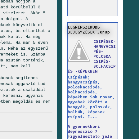
abban nőjjön a
ható körülbelül 3
a vizeletet. Akár 5
 a dolgot. A
őknek könyvelik el
LEGNÉPSZERUBB
letes, és eltarthat a
BEJEGYZÉSEK 30nap
mek korát. Ha még
CSIPÉSEK-
bléma. Ha már 5 éven
HANGYACSI
an. Néha az egyszerű
PÉS-
yermeket is. Számba
POLOSKA
Ha azután történik,
CSIPÉS-
att, nem kell
BOLHACSIP
ÉS -KÉPEKBEN
Csípések;
ácsok segítenek
hangyacsípés,
encsak aggasztó tud
poloskacsípés,
eztetek a családdal
bolhacsípés,
t keresni, ugyanis
képekben Sok rovar,
etben megoldás és nem
egyebek között a
hangyák, poloskák,
bolhák, képesek
csípni. E...
A gyermekkori
depresszió 7
figyelmeztető jele