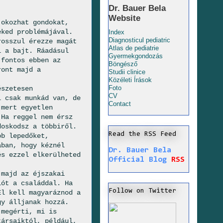
Dr. Bauer Bela
Website
 okozhat gondokat,
eked problémájával.
Index
Diagnosticul pediatric
rosszul érezze magát
Atlas de pediatrie
i a bajt. Ráadásul
Gyermekgondozás
 fontos ebben az
Böngésző
ront majd a
Studii clinice
Közéleti Írások
Foto
észetesen
CV
l csak munkád van, de
Contact
 mert egyetlen
 Ha reggel nem érsz
doskodsz a többiről.
Read the RSS Feed
bb lepedőket,
ában, hogy kéznél
Dr. Bauer Bela
és ezzel elkerülheted
Official Blog
RSS
majd az éjszakai
iót a családdal. Ha
Follow on Twitter
El kell magyaráznod a
gy álljanak hozzá.
 megérti, mi is
társaiktól, például,