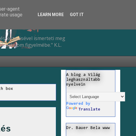
user-agent
erate usage
LEARN MORE
GOT IT
és kezelésével ismerteti meg
k ajánlom figyelmébe." K.L.
A blog a Világ
leghasználtabb
nyelvein
ch box
Powered by
Translate
lés
Dr. Bauer Bela www