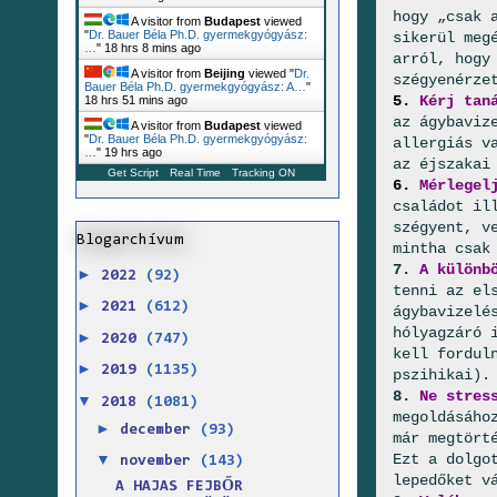
hogy „csak 
A visitor from
Budapest
viewed
"
Dr. Bauer Béla Ph.D. gyermekgyógyász:
sikerül meg
…
"
18 hrs 8 mins ago
arról, hogy
A visitor from
Beijing
viewed "
Dr.
szégyenérze
Bauer Béla Ph.D. gyermekgyógyász: A…
"
5.
Kérj tan
18 hrs 51 mins ago
az ágybaviz
A visitor from
Budapest
viewed
"
Dr. Bauer Béla Ph.D. gyermekgyógyász:
allergiás v
…
"
19 hrs ago
az éjszakai
Get Script
Real Time
Tracking ON
6.
Mérlegel
családot il
szégyent, v
Blogarchívum
mintha csak
7.
A különbö
►
2022
(92)
tenni az el
►
2021
(612)
ágybavizelé
hólyagzáró 
►
2020
(747)
kell fordul
►
2019
(1135)
pszihikai).
8.
Ne stres
▼
2018
(1081)
megoldásáho
►
december
(93)
már megtört
Ezt a dolgo
▼
november
(143)
lepedőket v
A HAJAS FEJBŐR