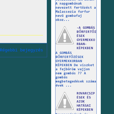
A napgombának
nevezett fertőzést a
Malassezia furfur
nevű gombafaj
okoz...
-A GOMBÁS
BŐRFERTŐZ
ÉSEK
GYERMEKKO
RBAN-
KÉPEKBEN
Régebbi bejegyzés
A GOMBÁS
BŐRFERTŐZÉSEK
GYERMEKKORBAN
KÉPEKBEN De viszket
a fejbőröm vajjon
nem gombás ?? A
gombás
megbetegedések száma
évek ...
ROVARCSIP
ÉSEK ÉS
AZOK
HATÁSAI
KÉPEKBEN