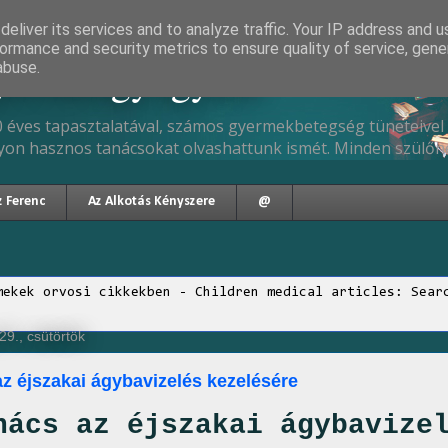
eliver its services and to analyze traffic. Your IP address and 
ormance and security metrics to ensure quality of service, gen
gyermekgyógyász
abuse.
 éves tapasztalatával, számos gyermekbetegség tüneteivel 
yon hasznos tanácsokat olvashattunk ismét. Minden szülőne
z Ferenc
Az Alkotás Kényszere
@
mekek orvosi cikkekben - Children medical articles: Sear
9., csütörtök
az éjszakai ágybavizelés kezelésére
nács az éjszakai ágybavize