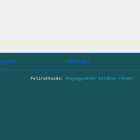
egyzés
Főoldal
Feliratkozás:
Megjegyzések küldése (Atom)