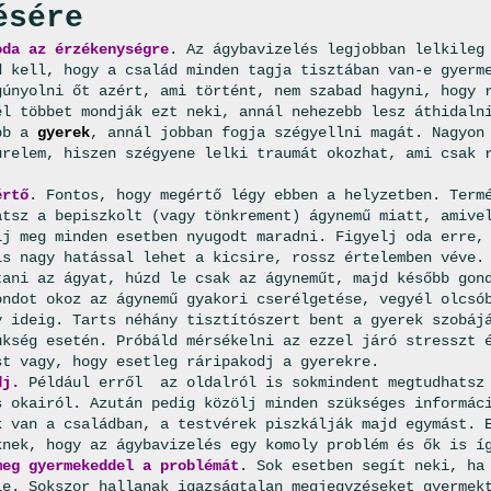
ésére
oda az érzékenységre
. Az ágybavizelés legjobban lelkileg
d kell, hogy a család minden tagja tisztában van-e gyerm
gúnyolni őt azért, ami történt, nem szabad hagyni, hogy 
él többet mondják ezt neki, annál nehezebb lesz áthidaln
bb a
gyerek
, annál jobban fogja szégyellni magát. Nagyon
ürelem, hiszen szégyene lelki traumát okozhat, ami csak 
értő
. Fontos, hogy megértő légy ebben a helyzetben. Term
atsz a bepiszkolt (vagy tönkrement) ágynemű miatt, amive
lj meg minden esetben nyugodt maradni. Figyelj oda erre,
is nagy hatással lehet a kicsire, rossz értelemben véve.
tani az ágyat, húzd le csak az ágyneműt, majd később gon
ondot okoz az ágynemű gyakori cserélgetése, vegyél olcsó
y ideig. Tarts néhány tisztítószert bent a gyerek szobáj
ükség esetén. Próbáld mérsékelni az ezzel járó stresszt 
st vagy, hogy esetleg ráripakodj a gyerekre.
dj.
Például erről az oldalról is sokmindent megtudhatsz 
s okairól. Azután pedig közölj minden szükséges informác
k van a családban, a testvérek piszkálják majd egymást. 
knek, hogy az ágybavizelés egy komoly problém és ők is í
meg gyermekeddel a problémát
. Sok esetben segít neki, ha
le. Sokszor hallanak igazságtalan megjegyzéseket gyermek