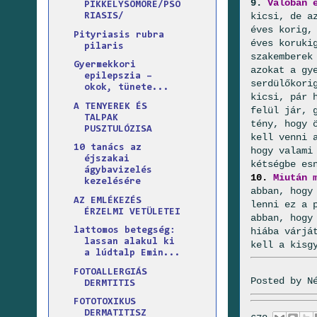
9.
Valóban 
PIKKELYSÖMÖRE/PSO
kicsi, de a
RIASIS/
éves korig,
Pityriasis rubra
éves koruki
pilaris
szakemberek
Gyermekkori
azokat a gy
epilepszia –
serdülőkori
okok, tünete...
kicsi, pár 
A TENYEREK ÉS
felül jár, 
TALPAK
tény, hogy 
PUSZTULÓZISA
kell venni 
10 tanács az
hogy valami
éjszakai
kétségbe es
ágybavizelés
10.
Miután 
kezelésére
abban, hogy
AZ EMLÉKEZÉS
lenni ez a 
ÉRZELMI VETÜLETEI
abban, hogy
hiába várjá
lattomos betegség:
lassan alakul ki
kell a kisg
a lúdtalp Emin...
FOTOALLERGIÁS
Posted by
N
DERMTITIS
FOTOTOXIKUS
DERMATITISZ