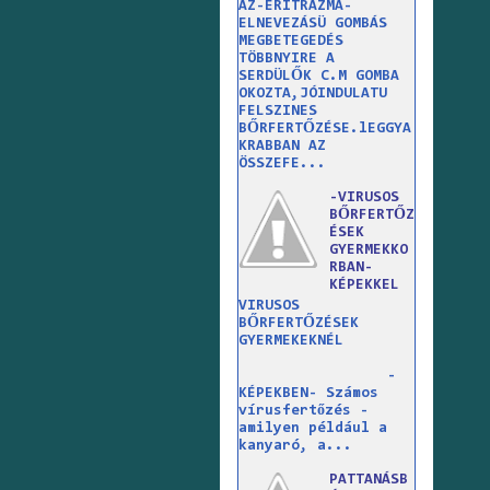
AZ-ERITRAZMA-
ELNEVEZÁSÜ GOMBÁS
MEGBETEGEDÉS
TÖBBNYIRE A
SERDÜLŐK C.M GOMBA
OKOZTA,JÓINDULATU
FELSZINES
BŐRFERTŐZÉSE.lEGGYA
KRABBAN AZ
ÖSSZEFE...
-VIRUSOS
BŐRFERTŐZ
ÉSEK
GYERMEKKO
RBAN-
KÉPEKKEL
VIRUSOS
BŐRFERTŐZÉSEK
GYERMEKEKNÉL
-
KÉPEKBEN- Számos
vírusfertőzés -
amilyen például a
kanyaró, a...
PATTANÁSB