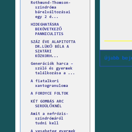
Rothmund-Thomson-
szindróma
bárelváltozásai
egy 2 é...
HIDEGHATÁSRA
BEKÖVETKEZŐ
PANNICULITIS
SZÁZ ÉVE ALAPITOTTA
DR.LÜKŐ BÉLA A
SZATÁRI
KÖZKORH...
Újabb bej
Generációk harca –
szülő és gyermek
találkozása a ...
A fiatalkori
xantogranuloma
A FORDYCE FOLTOK
KÉT GOMBÁS ARC
SERDÜLŐKNÉL
Amit a nefrózis-
szindrómáról
tudni kell
A vesebeteg gyermek