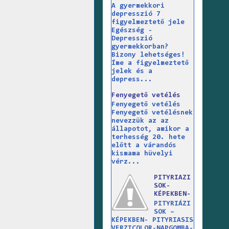
A gyermekkori
depresszió 7
figyelmeztető jele
Egészség -
Depresszió
gyermekkorban?
Bizony lehetséges!
Íme a figyelmeztető
jelek és a
depress...
Fenyegető vetélés
Fenyegető vetélés
Fenyegető vetélésnek
nevezzük az az
állapotot, amikor a
terhesség 20. hete
előtt a várandós
kismama hüvelyi
vérz...
PITYRIAZI
SOK-
KÉPEKBEN-
PITYRIÁZI
SOK –
KÉPEKBEN- PITYRIASIS
VERZICOLOR-NAPGOMBA-