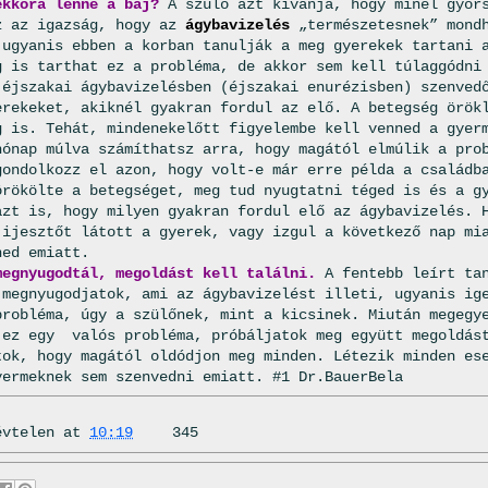
ekkora lenne a baj?
A szülő azt kívánja, hogy minél gyors
z az igazság, hogy az
ágybavizelés
„természetesnek” mond
 ugyanis ebben a korban tanulják a meg gyerekek tartani 
g is tarthat ez a probléma, de akkor sem kell túlaggódni
 éjszakai ágybavizelésben (éjszakai enurézisben) szenved
erekeket, akiknél gyakran fordul az elő. A betegség örök
g is. Tehát, mindenekelőtt figyelembe kell venned a gyer
hónap múlva számíthatsz arra, hogy magától elmúlik a pro
gondolkozz el azon, hogy volt-e már erre példa a családb
örökölte a betegséget, meg tud nyugtatni téged is és a g
azt is, hogy milyen gyakran fordul elő az ágybavizelés. 
 ijesztőt látott a gyerek, vagy izgul a következő nap mi
ned emiatt.
megnyugodtál, megoldást kell találni.
A fentebb leírt tan
 megnyugodjatok, ami az ágybavizelést illeti, ugyanis ig
probléma, úgy a szülőnek, mint a kicsinek. Miután megegy
 ez egy valós probléma, próbáljatok meg együtt megoldás
tok, hogy magától oldódjon meg minden. Létezik minden es
yermeknek sem szenvedni emiatt. #1 Dr.BauerBela
évtelen
at
10:19
345