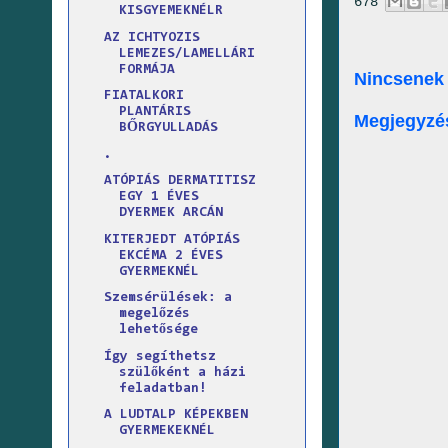
678
KISGYEMEKNÉLR
AZ ICHTYOZIS
LEMEZES/LAMELLÁRI
FORMÁJA
Nincsenek
FIATALKORI
PLANTÁRIS
Megjegyzé
BŐRGYULLADÁS
.
ATÓPIÁS DERMATITISZ
EGY 1 ÉVES
DYERMEK ARCÁN
KITERJEDT ATÓPIÁS
EKCÉMA 2 ÉVES
GYERMEKNÉL
Szemsérülések: a
megelőzés
lehetősége
Így segíthetsz
szülőként a házi
feladatban!
A LUDTALP KÉPEKBEN
GYERMEKEKNÉL