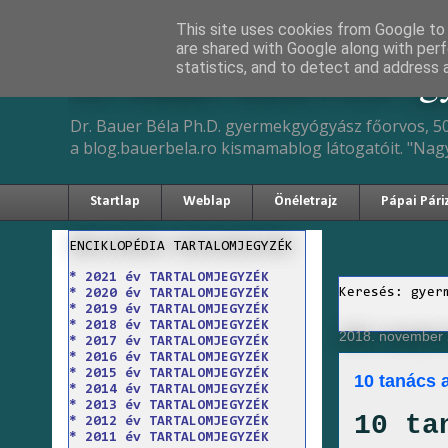
This site uses cookies from Google to d
are shared with Google along with perf
Dr. Bauer Béla Ph.D. 
statistics, and to detect and address 
Dr. Bauer Béla Ph.D. gyermekgyógyász főorvos, 50
a blog.bauerbela.ro kismamablog látogatóit. "Nag
Startlap
Weblap
Önéletrajz
Pápai Pári
ENCIKLOPÉDIA TARTALOMJEGYZÉK
* 2021 év TARTALOMJEGYZÉK
Keresés: gyer
* 2020 év TARTALOMJEGYZÉK
* 2019 év TARTALOMJEGYZÉK
* 2018 év TARTALOMJEGYZÉK
2018. november 2
* 2017 év TARTALOMJEGYZÉK
* 2016 év TARTALOMJEGYZÉK
* 2015 év TARTALOMJEGYZÉK
10 tanács 
* 2014 év TARTALOMJEGYZÉK
* 2013 év TARTALOMJEGYZÉK
10 ta
* 2012 év TARTALOMJEGYZÉK
* 2011 év TARTALOMJEGYZÉK