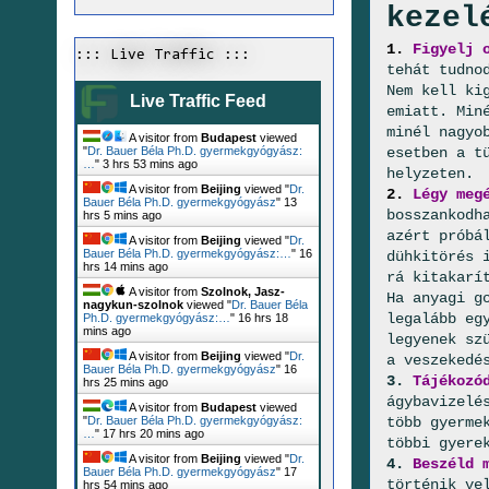
kezel
1.
Figyelj 
::: Live Traffic :::
tehát tudno
Nem kell ki
Live Traffic Feed
emiatt. Min
minél nagyo
A visitor from
Budapest
viewed
esetben a t
"
Dr. Bauer Béla Ph.D. gyermekgyógyász:
…
"
3 hrs 53 mins ago
helyzeten.
A visitor from
Beijing
viewed "
Dr.
2.
Légy meg
Bauer Béla Ph.D. gyermekgyógyász
"
13
bosszankodh
hrs 5 mins ago
azért próbá
A visitor from
Beijing
viewed "
Dr.
Bauer Béla Ph.D. gyermekgyógyász:…
"
16
dühkitörés 
hrs 14 mins ago
rá kitakarí
A visitor from
Szolnok, Jasz-
Ha anyagi g
nagykun-szolnok
viewed "
Dr. Bauer Béla
legalább eg
Ph.D. gyermekgyógyász:…
"
16 hrs 18
mins ago
legyenek sz
A visitor from
Beijing
viewed "
Dr.
a veszekedé
Bauer Béla Ph.D. gyermekgyógyász
"
16
3.
Tájékozó
hrs 25 mins ago
ágybavizelé
A visitor from
Budapest
viewed
több gyerme
"
Dr. Bauer Béla Ph.D. gyermekgyógyász:
…
"
17 hrs 20 mins ago
többi gyere
A visitor from
Beijing
viewed "
Dr.
4.
Beszéld 
Bauer Béla Ph.D. gyermekgyógyász
"
17
történik ve
hrs 54 mins ago