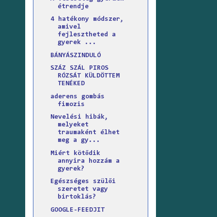
étrendje
4 hatékony módszer,
amivel
fejlesztheted a
gyerek ...
BÁNYÁSZINDULÓ
SZÁZ SZÁL PIROS
RÓZSÁT KÜLDÖTTEM
TENÉKED
aderens gombás
fimozis
Nevelési hibák,
melyeket
traumaként élhet
meg a gy...
Miért kötődik
annyira hozzám a
gyerek?
Egészséges szülői
szeretet vagy
birtoklás?
GOOGLE-FEEDJIT