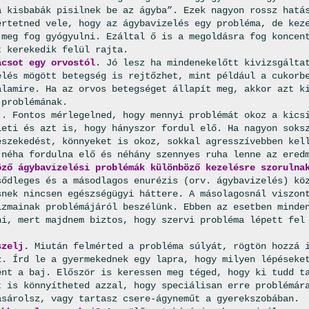
a kisbabák pisilnek be az ágyba”. Ezek nagyon rossz hatá
értetned vele, hogy az ágybavizelés egy probléma, de kez
 meg fog gyógyulni. Ezáltal ő is a megoldásra fog koncen
t kerekedik felül rajta.
ácsot egy orvostól
. Jó lesz ha mindenekelőtt kivizsgálta
elés mögött betegség is rejtőzhet, mint például a cukorb
alamire. Ha az orvos betegséget állapít meg, akkor azt k
 problémának.
j
. Fontos mérlegelned, hogy mennyi problémát okoz a kics
leti és azt is, hogy hányszor fordul elő. Ha nagyon soks
eszekedést, könnyeket is okoz, sokkal agresszívebben kel
 néha fordulna elő és néhány szennyes ruha lenne az ered
ző ágybavizelési problémák különböző kezelésre szorulna
sődleges és a másodlagos enurézis (orv. ágybavizelés) kö
snek nincsen egészségügyi háttere. A másolagosnál viszon
izmainak problémájáról beszélünk. Ebben az esetben minde
ni, mert majdnem biztos, hogy szervi probléma lépett fel
szelj.
Miután felmérted a probléma súlyát, rögtön hozzá 
z. Írd le a gyermekednek egy lapra, hogy milyen lépéseke
ént a baj. Először is keressen meg téged, hogy ki tudd t
t is könnyítheted azzal, hogy speciálisan erre problémár
ásárolsz, vagy tartasz csere-ágyneműt a gyerekszobában.