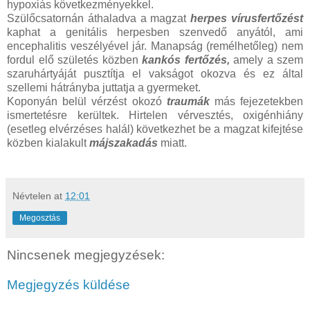
hypoxiás következményekkel.
Szülőcsatornán áthaladva a magzat
herpes vírusfertőzést
kaphat a genitális herpesben szenvedő anyától, ami
encephalitis veszélyével jár. Manapság (remélhetőleg) nem
fordul elő születés közben
kankós fertőzés,
amely a szem
szaruhártyáját pusztítja el vakságot okozva és ez által
szellemi hátrányba juttatja a gyermeket.
Koponyán belül vérzést okozó
traumák
más fejezetekben
ismertetésre kerültek. Hirtelen vérvesztés, oxigénhiány
(esetleg elvérzéses halál) következhet be a magzat kifejtése
közben kialakult
májszakadás
miatt.
Névtelen
at
12:01
Megosztás
Nincsenek megjegyzések:
Megjegyzés küldése