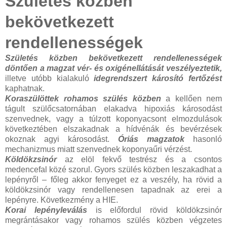
Születés közben
bekövetkezett
rendellenességek
Születés közben bekövetkezett rendellenességek
döntően a magzat vér- és oxigénellátását veszélyeztetik,
illetve utóbb kialakuló
idegrendszert károsító fertőzést
kaphatnak.
Koraszülöttek rohamos szülés közben
a kellően nem
tágult szülőcsatornában elakadva hipoxiás károsodást
szenvednek, vagy a túlzott koponyacsont elmozdulások
következtében elszakadnak a hídvénák és bevérzések
okoznak agyi károsodást.
Óriás magzatok
hasonló
mechanizmus miatt szenvednek koponyaűri vérzést.
Köldökzsinór
az elöl fekvő testrész és a csontos
medencefal közé szorul. Gyors szülés közben leszakadhat a
lepényről – főleg akkor fenyeget ez a veszély, ha rövid a
köldökzsinór vagy rendellenesen tapadnak az erei a
lepényre. Következmény a HIE.
Korai lepényleválás
is előfordul rövid köldökzsinór
megrántásakor vagy rohamos szülés közben végzetes