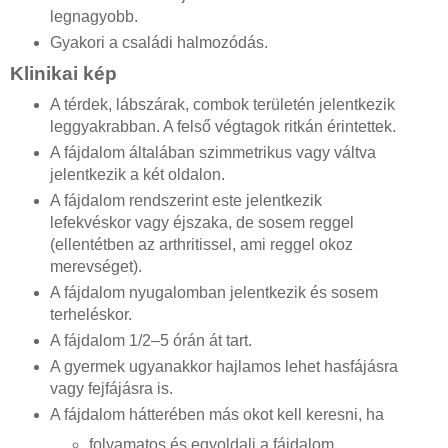
legnagyobb.
Gyakori a családi halmozódás.
Klinikai kép
A térdek, lábszárak, combok területén jelentkezik
leggyakrabban. A felső végtagok ritkán érintettek.
A fájdalom általában szimmetrikus vagy váltva
jelentkezik a két oldalon.
A fájdalom rendszerint este jelentkezik
lefekvéskor vagy éjszaka, de sosem reggel
(ellentétben az arthritissel, ami reggel okoz
merevséget).
A fájdalom nyugalomban jelentkezik és sosem
terheléskor.
A fájdalom 1/2–5 órán át tart.
A gyermek ugyanakkor hajlamos lehet hasfájásra
vagy fejfájásra is.
A fájdalom hátterében más okot kell keresni, ha
folyamatos és egyoldali a fájdalom