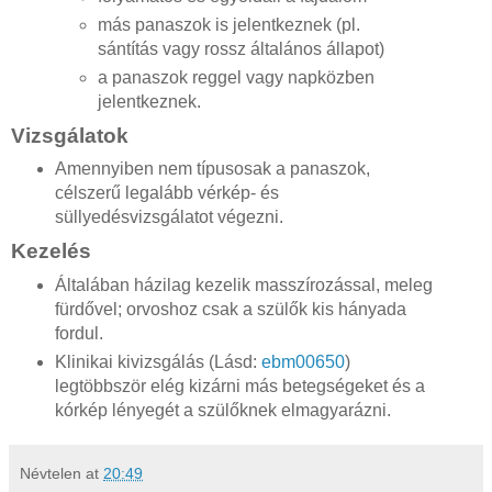
más panaszok is jelentkeznek (pl.
sántítás vagy rossz általános állapot)
a panaszok reggel vagy napközben
jelentkeznek.
Vizsgálatok
Amennyiben nem típusosak a panaszok,
célszerű legalább vérkép- és
süllyedésvizsgálatot végezni.
Kezelés
Általában házilag kezelik masszírozással, meleg
fürdővel; orvoshoz csak a szülők kis hányada
fordul.
Klinikai kivizsgálás (Lásd:
ebm00650
)
legtöbbször elég kizárni más betegségeket és a
kórkép lényegét a szülőknek elmagyarázni.
Névtelen
at
20:49