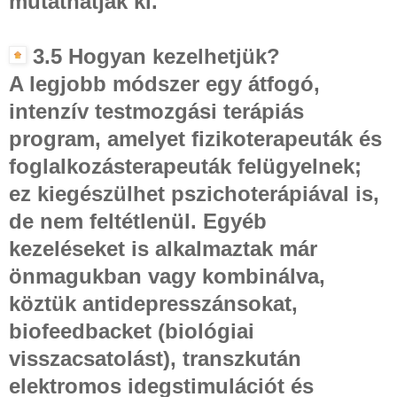
mutathatják ki.
3.5 Hogyan kezelhetjük?
A legjobb módszer egy átfogó,
intenzív testmozgási terápiás
program, amelyet fizikoterapeuták és
foglalkozásterapeuták felügyelnek;
ez kiegészülhet pszichoterápiával is,
de nem feltétlenül. Egyéb
kezeléseket is alkalmaztak már
önmagukban vagy kombinálva,
köztük antidepresszánsokat,
biofeedbacket (biológiai
visszacsatolást), transzkután
elektromos idegstimulációt és