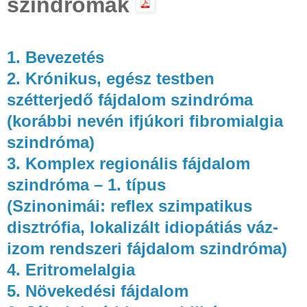
szindrómák
1. Bevezetés
2. Krónikus, egész testben
szétterjedő fájdalom szindróma
(korábbi nevén ifjúkori fibromialgia
szindróma)
3. Komplex regionális fájdalom
szindróma – 1. típus
(Szinonimái: reflex szimpatikus
disztrófia, lokalizált idiopátiás váz-
izom rendszeri fájdalom szindróma)
4. Eritromelalgia
5. Növekedési fájdalom