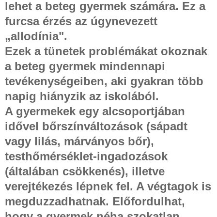
lehet a beteg gyermek számára. Ez a
furcsa érzés az úgynevezett
„allodínia".
Ezek a tünetek problémákat okoznak
a beteg gyermek mindennapi
tevékenységeiben, aki gyakran több
napig hiányzik az iskolából.
A gyermekek egy alcsoportjában
idővel bőrszínváltozások (sápadt
vagy lilás, márványos bőr),
testhőmérséklet-ingadozások
(általában csökkenés), illetve
verejtékezés lépnek fel. A végtagok is
megduzzadhatnak. Előfordulhat,
hogy a gyermek néha szokatlan