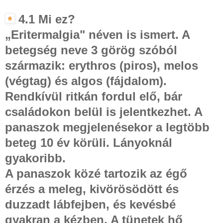
4.1 Mi ez?
„Eritermalgia" néven is ismert. A
betegség neve 3 görög szóból
származik: erythros (piros), melos
(végtag) és algos (fájdalom).
Rendkívül ritkán fordul elő, bár
családokon belül is jelentkezhet. A
panaszok megjelenésekor a legtöbb
beteg 10 év körüli. Lányoknál
gyakoribb.
A panaszok közé tartozik az égő
érzés a meleg, kivörösödött és
duzzadt lábfejben, és kevésbé
gyakran a kézben. A tünetek hő