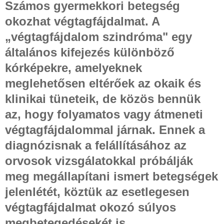
Számos gyermekkori betegség
okozhat végtagfájdalmat. A
„végtagfájdalom szindróma" egy
általános kifejezés különböző
kórképekre, amelyeknek
meglehetősen eltérőek az okaik és
klinikai tüneteik, de közös bennük
az, hogy folyamatos vagy átmeneti
végtagfájdalommal járnak. Ennek a
diagnózisnak a felállításához az
orvosok vizsgálatokkal próbálják
meg megállapítani ismert betegségek
jelenlétét, köztük az esetlegesen
végtagfájdalmat okozó súlyos
megbetegedésekét is.