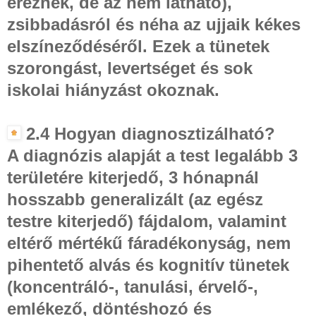
éreznek, de az nem látható),
zsibbadásról és néha az ujjaik kékes
elszíneződéséről. Ezek a tünetek
szorongást, levertséget és sok
iskolai hiányzást okoznak.
2.4 Hogyan diagnosztizálható?
A diagnózis alapját a test legalább 3
területére kiterjedő, 3 hónapnál
hosszabb generalizált (az egész
testre kiterjedő) fájdalom, valamint
eltérő mértékű fáradékonyság, nem
pihentető alvás és kognitív tünetek
(koncentráló-, tanulási, érvelő-,
emlékező, döntéshozó és