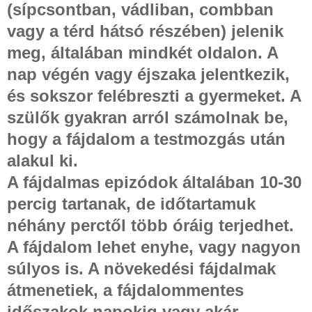
(sípcsontban, vádliban, combban
vagy a térd hátsó részében) jelenik
meg, általában mindkét oldalon. A
nap végén vagy éjszaka jelentkezik,
és sokszor felébreszti a gyermeket. A
szülők gyakran arról számolnak be,
hogy a fájdalom a testmozgás után
alakul ki.
A fájdalmas epizódok általában 10-30
percig tartanak, de időtartamuk
néhány perctől több óráig terjedhet.
A fájdalom lehet enyhe, vagy nagyon
súlyos is. A növekedési fájdalmak
átmenetiek, a fájdalommentes
időszakok napokig vagy akár