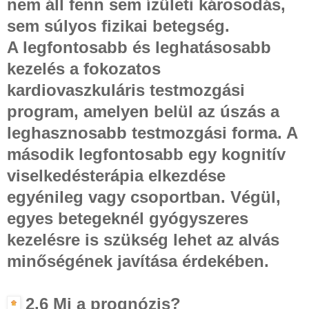
nem áll fenn sem ízületi károsodás,
sem súlyos fizikai betegség.
A legfontosabb és leghatásosabb
kezelés a fokozatos
kardiovaszkuláris testmozgási
program, amelyen belül az úszás a
leghasznosabb testmozgási forma. A
második legfontosabb egy kognitív
viselkedésterápia elkezdése
egyénileg vagy csoportban. Végül,
egyes betegeknél gyógyszeres
kezelésre is szükség lehet az alvás
minőségének javítása érdekében.
2.6 Mi a prognózis?