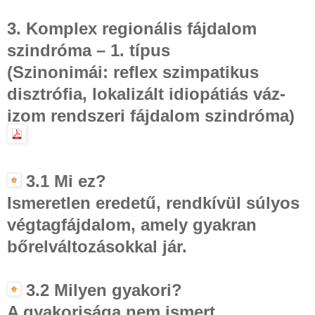
3. Komplex regionális fájdalom
szindróma – 1. típus
(Szinonimái: reflex szimpatikus
disztrófia, lokalizált idiopátiás váz-
izom rendszeri fájdalom szindróma)
3.1 Mi ez?
Ismeretlen eredetű, rendkívül súlyos
végtagfájdalom, amely gyakran
bőrelváltozásokkal jár.
3.2 Milyen gyakori?
A gyakorisága nem ismert.