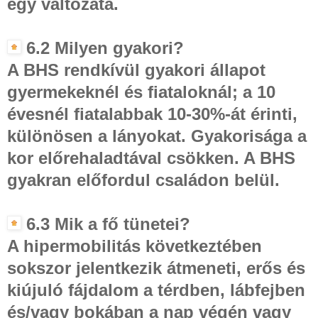
egy változata.
6.2 Milyen gyakori?
A BHS rendkívül gyakori állapot
gyermekeknél és fiataloknál; a 10
évesnél fiatalabbak 10-30%-át érinti,
különösen a lányokat. Gyakorisága a
kor előrehaladtával csökken. A BHS
gyakran előfordul családon belül.
6.3 Mik a fő tünetei?
A hipermobilitás következtében
sokszor jelentkezik átmeneti, erős és
kiújuló fájdalom a térdben, lábfejben
és/vagy bokában a nap végén vagy