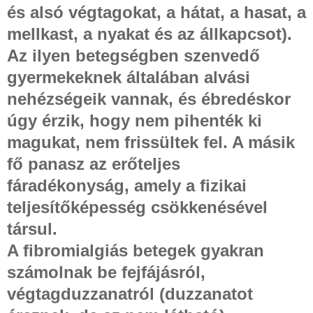
és alsó végtagokat, a hátat, a hasat, a
mellkast, a nyakat és az állkapcsot).
Az ilyen betegségben szenvedő
gyermekeknek általában alvási
nehézségeik vannak, és ébredéskor
úgy érzik, hogy nem pihenték ki
magukat, nem frissültek fel. A másik
fő panasz az erőteljes
fáradékonyság, amely a fizikai
teljesítőképesség csökkenésével
társul.
A fibromialgiás betegek gyakran
számolnak be fejfájásról,
végtagduzzanatról (duzzanatot