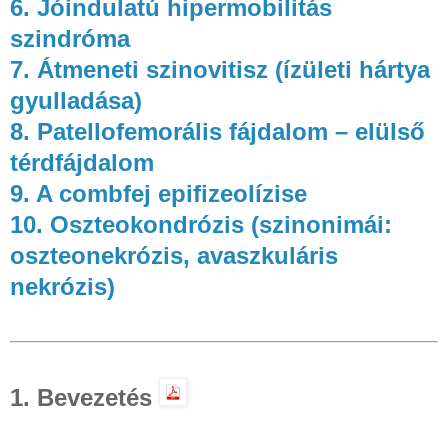
6. Jóindulatú hipermobilitás
szindróma
7. Átmeneti szinovitisz (ízületi hártya
gyulladása)
8. Patellofemorális fájdalom – elülső
térdfájdalom
9. A combfej epifizeolízise
10. Oszteokondrózis (szinonimái:
oszteonekrózis, avaszkuláris
nekrózis)
1. Bevezetés