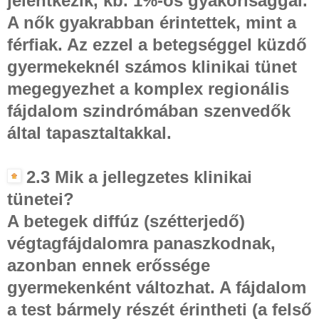
jelentkezik, kb. 1%-os gyakorisággal.
A nők gyakrabban érintettek, mint a
férfiak. Az ezzel a betegséggel küzdő
gyermekeknél számos klinikai tünet
megegyezhet a komplex regionális
fájdalom szindrómában szenvedők
által tapasztaltakkal.
2.3 Mik a jellegzetes klinikai
tünetei?
A betegek diffúz (szétterjedő)
végtagfájdalomra panaszkodnak,
azonban ennek erőssége
gyermekenként változhat. A fájdalom
a test bármely részét érintheti (a felső