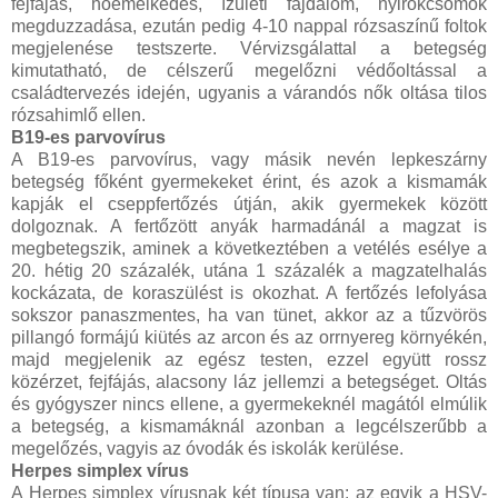
fejfájás, hőemelkedés, ízületi fájdalom, nyirokcsomók
megduzzadása, ezután pedig 4-10 nappal rózsaszínű foltok
megjelenése testszerte. Vérvizsgálattal a betegség
kimutatható, de célszerű megelőzni védőoltással a
családtervezés idején, ugyanis a várandós nők oltása tilos
rózsahimlő ellen.
B19-es parvovírus
A B19-es parvovírus, vagy másik nevén lepkeszárny
betegség főként gyermekeket érint, és azok a kismamák
kapják el cseppfertőzés útján, akik gyermekek között
dolgoznak. A fertőzött anyák harmadánál a magzat is
megbetegszik, aminek a következtében a vetélés esélye a
20. hétig 20 százalék, utána 1 százalék a magzatelhalás
kockázata, de koraszülést is okozhat. A fertőzés lefolyása
sokszor panaszmentes, ha van tünet, akkor az a tűzvörös
pillangó formájú kiütés az arcon és az orrnyereg környékén,
majd megjelenik az egész testen, ezzel együtt rossz
közérzet, fejfájás, alacsony láz jellemzi a betegséget. Oltás
és gyógyszer nincs ellene, a gyermekeknél magától elmúlik
a betegség, a kismamáknál azonban a legcélszerűbb a
megelőzés, vagyis az óvodák és iskolák kerülése.
Herpes simplex vírus
A Herpes simplex vírusnak két típusa van: az egyik a HSV-