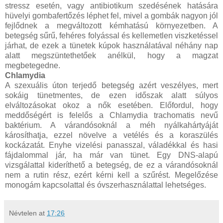
stressz esetén, vagy antibiotikum szedésének hatására
hüvelyi gombafertőzés léphet fel, mivel a gombák nagyon jól
fejlődnek a megváltozott kémhatású környezetben. A
betegség sűrű, fehéres folyással és kellemetlen viszketéssel
járhat, de ezek a tünetek kúpok használatával néhány nap
alatt megszüntethetőek anélkül, hogy a magzat
megbetegedne.
Chlamydia
A szexuális úton terjedő betegség azért veszélyes, mert
sokáig tünetmentes, de ezen időszak alatt súlyos
elváltozásokat okoz a nők esetében. Előfordul, hogy
meddőségért is felelős a Chlamydia trachomatis nevű
baktérium. A várandósoknál a méh nyálkahártyáját
károsíthatja, ezzel növelve a vetélés és a koraszülés
kockázatát. Enyhe vizelési panasszal, váladékkal és hasi
fájdalommal jár, ha már van tünet. Egy DNS-alapú
vizsgálattal kideríthető a betegség, de ez a várandósoknál
nem a rutin rész, ezért kérni kell a szűrést. Megelőzése
monogám kapcsolattal és óvszerhasználattal lehetséges.
Névtelen
at
17:26