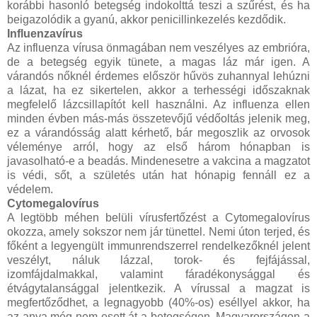
korábbi hasonló betegség indokolttá teszi a szűrést, és ha
beigazolódik a gyanú, akkor penicillinkezelés kezdődik.
Influenzavírus
Az influenza vírusa önmagában nem veszélyes az embrióra,
de a betegség egyik tünete, a magas láz már igen. A
várandós nőknél érdemes először hűvös zuhannyal lehúzni
a lázat, ha ez sikertelen, akkor a terhességi időszaknak
megfelelő lázcsillapítót kell használni. Az influenza ellen
minden évben más-más összetevőjű védőoltás jelenik meg,
ez a várandósság alatt kérhető, bár megoszlik az orvosok
véleménye arról, hogy az első három hónapban is
javasolható-e a beadás. Mindenesetre a vakcina a magzatot
is védi, sőt, a születés után hat hónapig fennáll ez a
védelem.
Cytomegalovírus
A legtöbb méhen belüli vírusfertőzést a Cytomegalovírus
okozza, amely sokszor nem jár tünettel. Nemi úton terjed, és
főként a legyengült immunrendszerrel rendelkezőknél jelent
veszélyt, náluk lázzal, torok- és fejfájással,
izomfájdalmakkal, valamint fáradékonysággal és
étvágytalansággal jelentkezik. A vírussal a magzat is
megfertőződhet, a legnagyobb (40%-os) eséllyel akkor, ha
az anya még nem esett át a betegségen. Magyarországon a