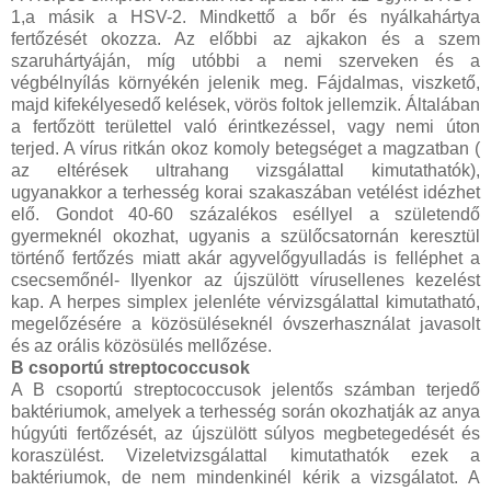
1,a másik a HSV-2. Mindkettő a bőr és nyálkahártya
fertőzését okozza. Az előbbi az ajkakon és a szem
szaruhártyáján, míg utóbbi a nemi szerveken és a
végbélnyílás környékén jelenik meg. Fájdalmas, viszkető,
majd kifekélyesedő kelések, vörös foltok jellemzik. Általában
a fertőzött területtel való érintkezéssel, vagy nemi úton
terjed. A vírus ritkán okoz komoly betegséget a magzatban (
az eltérések ultrahang vizsgálattal kimutathatók),
ugyanakkor a terhesség korai szakaszában vetélést idézhet
elő. Gondot 40-60 százalékos eséllyel a születendő
gyermeknél okozhat, ugyanis a szülőcsatornán keresztül
történő fertőzés miatt akár agyvelőgyulladás is felléphet a
csecsemőnél- Ilyenkor az újszülött vírusellenes kezelést
kap. A herpes simplex jelenléte vérvizsgálattal kimutatható,
megelőzésére a közösüléseknél óvszerhasználat javasolt
és az orális közösülés mellőzése.
B csoportú streptococcusok
A B csoportú streptococcusok jelentős számban terjedő
baktériumok, amelyek a terhesség során okozhatják az anya
húgyúti fertőzését, az újszülött súlyos megbetegedését és
koraszülést. Vizeletvizsgálattal kimutathatók ezek a
baktériumok, de nem mindenkinél kérik a vizsgálatot. A