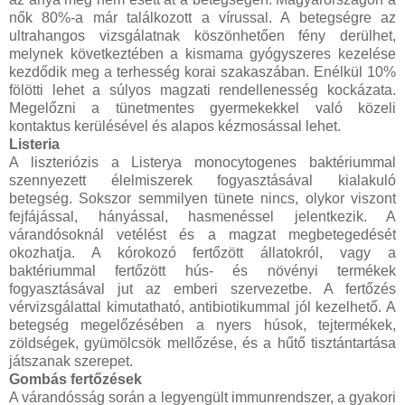
nők 80%-a már találkozott a vírussal. A betegségre az
ultrahangos vizsgálatnak köszönhetően fény derülhet,
melynek következtében a kismama gyógyszeres kezelése
kezdődik meg a terhesség korai szakaszában. Enélkül 10%
fölötti lehet a súlyos magzati rendellenesség kockázata.
Megelőzni a tünetmentes gyermekekkel való közeli
kontaktus kerülésével és alapos kézmosással lehet.
Listeria
A liszteriózis a Listerya monocytogenes baktériummal
szennyezett élelmiszerek fogyasztásával kialakuló
betegség. Sokszor semmilyen tünete nincs, olykor viszont
fejfájással, hányással, hasmenéssel jelentkezik. A
várandósoknál vetélést és a magzat megbetegedését
okozhatja. A kórokozó fertőzött állatokról, vagy a
baktériummal fertőzött hús- és növényi termékek
fogyasztásával jut az emberi szervezetbe. A fertőzés
vérvizsgálattal kimutatható, antibiotikummal jól kezelhető. A
betegség megelőzésében a nyers húsok, tejtermékek,
zöldségek, gyümölcsök mellőzése, és a hűtő tisztántartása
játszanak szerepet.
Gombás fertőzések
A várandósság során a legyengült immunrendszer, a gyakori