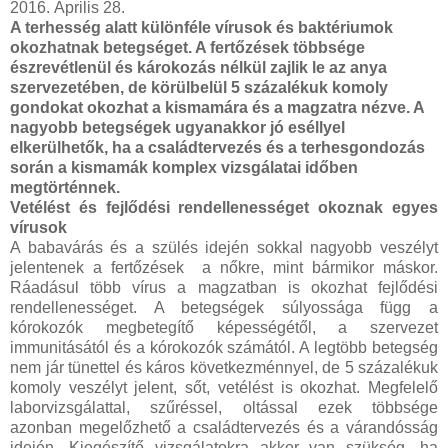
2016. Április 28.
A terhesség alatt különféle vírusok és baktériumok
okozhatnak betegséget. A fertőzések többsége
észrevétlenül és károkozás nélkül zajlik le az anya
szervezetében, de körülbelül 5 százalékuk komoly
gondokat okozhat a kismamára és a magzatra nézve. A
nagyobb betegségek ugyanakkor jó eséllyel
elkerülhetők, ha a családtervezés és a terhesgondozás
során a kismamák komplex vizsgálatai időben
megtörténnek.
Vetélést és fejlődési rendellenességet okoznak egyes
vírusok
A babavárás és a szülés idején sokkal nagyobb veszélyt
jelentenek a fertőzések a nőkre, mint bármikor máskor.
Ráadásul több vírus a magzatban is okozhat fejlődési
rendellenességet. A betegségek súlyossága függ a
kórokozók megbetegítő képességétől, a szervezet
immunitásától és a kórokozók számától. A legtöbb betegség
nem jár tünettel és káros következménnyel, de 5 százalékuk
komoly veszélyt jelent, sőt, vetélést is okozhat. Megfelelő
laborvizsgálattal, szűréssel, oltással ezek többsége
azonban megelőzhető a családtervezés és a várandósság
idején. Kiegészítő vizsgálatokra akkor van szükség, ha