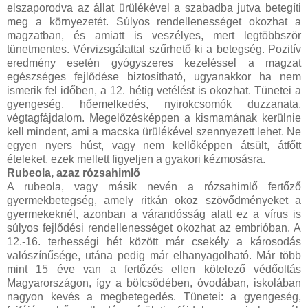
elszaporodva az állat ürülékével a szabadba jutva betegíti
meg a környezetét. Súlyos rendellenességet okozhat a
magzatban, és amiatt is veszélyes, mert legtöbbször
tünetmentes. Vérvizsgálattal szűrhető ki a betegség. Pozitív
eredmény esetén gyógyszeres kezeléssel a magzat
egészséges fejlődése biztosítható, ugyanakkor ha nem
ismerik fel időben, a 12. hétig vetélést is okozhat. Tünetei a
gyengeség, hőemelkedés, nyirokcsomók duzzanata,
végtagfájdalom. Megelőzésképpen a kismamának kerülnie
kell mindent, ami a macska ürülékével szennyezett lehet. Ne
egyen nyers húst, vagy nem kellőképpen átsült, átfőtt
ételeket, ezek mellett figyeljen a gyakori kézmosásra.
Rubeola, azaz rózsahimlő
A rubeola, vagy másik nevén a rózsahimlő fertőző
gyermekbetegség, amely ritkán okoz szövődményeket a
gyermekeknél, azonban a várandósság alatt ez a vírus is
súlyos fejlődési rendellenességet okozhat az embrióban. A
12.-16. terhességi hét között már csekély a károsodás
valószínűsége, utána pedig már elhanyagolható. Már több
mint 15 éve van a fertőzés ellen kötelező védőoltás
Magyarországon, így a bölcsődében, óvodában, iskolában
nagyon kevés a megbetegedés. Tünetei: a gyengeség,