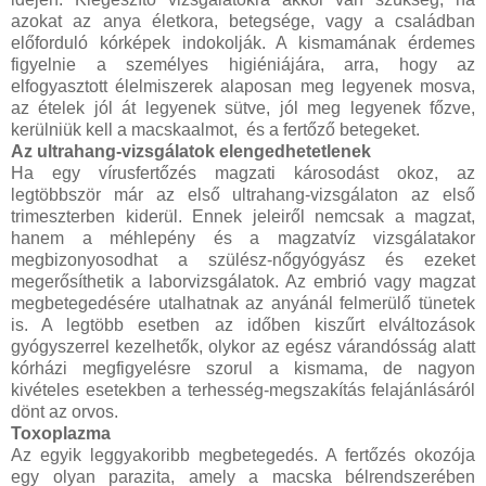
azokat az anya életkora, betegsége, vagy a családban
előforduló kórképek indokolják. A kismamának érdemes
figyelnie a személyes higiéniájára, arra, hogy az
elfogyasztott élelmiszerek alaposan meg legyenek mosva,
az ételek jól át legyenek sütve, jól meg legyenek főzve,
kerülniük kell a macskaalmot, és a fertőző betegeket.
Az ultrahang-vizsgálatok elengedhetetlenek
Ha egy vírusfertőzés magzati károsodást okoz, az
legtöbbször már az első ultrahang-vizsgálaton az első
trimeszterben kiderül. Ennek jeleiről nemcsak a magzat,
hanem a méhlepény és a magzatvíz vizsgálatakor
megbizonyosodhat a szülész-nőgyógyász és ezeket
megerősíthetik a laborvizsgálatok. Az embrió vagy magzat
megbetegedésére utalhatnak az anyánál felmerülő tünetek
is. A legtöbb esetben az időben kiszűrt elváltozások
gyógyszerrel kezelhetők, olykor az egész várandósság alatt
kórházi megfigyelésre szorul a kismama, de nagyon
kivételes esetekben a terhesség-megszakítás felajánlásáról
dönt az orvos.
Toxoplazma
Az egyik leggyakoribb megbetegedés. A fertőzés okozója
egy olyan parazita, amely a macska bélrendszerében