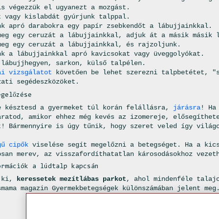
is végezzük el ugyanezt a mozgást.
 vagy kislabdát gyúrjunk talppal.
k apró darabokra egy papír zsebkendőt a lábujjainkkal.
eg egy ceruzát a lábujjainkkal, adjuk át a másik másik 
eg egy ceruzát a lábujjainkkal, és rajzoljunk.
k a lábujjainkkal apró kavicsokat vagy üveggolyókat.
 lábujjhegyen, sarkon, külső talpélen.
ai vizsgálatot
követően be lehet szerezni talpbetétet, "s
zati segédeszközöket.
egelőzése
e késztesd a gyermeket túl korán felállásra,
járásra
! Ha
áratod, amikor ehhez még kevés az izomereje, elősegíthet
t! Bármennyire is úgy tűnik, hogy szeret veled így világ
gű cipők
viselése segít megelőzni a betegséget. Ha a kics
osan merev, az visszafordíthatatlan károsodásokhoz vezet
ormációk a lúdtalp kapcsán
 ki,
keressetek mezítlábas parkot
, ahol mindenféle talaj
smama magazin Gyermekbetegségek különszámában jelent meg