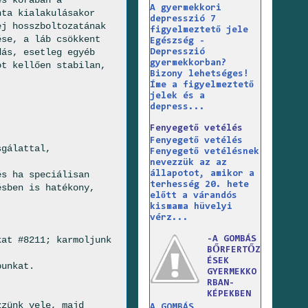
A gyermekkori
nta kialakulásakor
depresszió 7
ej hosszboltozatának
figyelmeztető jele
ése, a láb csökkent
Egészség -
dás, esetleg egyéb
Depresszió
gyermekkorban?
ot kellően stabilan,
Bizony lehetséges!
Íme a figyelmeztető
jelek és a
depress...
Fenyegető vetélés
Fenyegető vetélés
sgálattal,
Fenyegető vetélésnek
nevezzük az az
állapotot, amikor a
és ha speciálisan
terhesség 20. hete
ésben is hatékony,
előtt a várandós
kismama hüvelyi
vérz...
-A GOMBÁS
kat #8211; karmoljunk
BŐRFERTŐZ
ÉSEK
punkat.
GYERMEKKO
RBAN-
KÉPEKBEN
zzünk vele, majd
A GOMBÁS