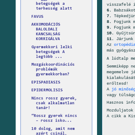
betegségek a
visszafelé 
terhesség alatt
6.
Babzsákot
7.
Tépkedjün
FAVUS
8.
Fogjunk m
AKKOMODÁCIÓS
9.
Fogjunk m
BALOLDALI
10.
Gyűjtsün
KANCSALSÁG
11.
Járjunk
KORRIGÁLVA
Az
ortopédi
Gyermekkori lelki
más gyógyás
betegségek A
legtöbb ...
A lúdtalp m
Mozgáskoordinációs
Semmiképp n
problémák
megemelve j
gyermekkorban?
kialakulásá
EPISPADIASIS
erőltesd!
A
jó minősé
EPIDERMOLISIS
vagy túlság
Nincs rossz gyerek,
Hasznos inf
csak alkalmatlan
tanár!
Mozduljatok
A cikk a Ki
“Rossz gyerek nincs
– rossz isko...
10 dolog, amit nem
azért csinál,