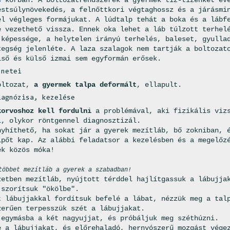
estsúlynövekedés, a felnőttkori végtaghossz és a járásmi
el végleges formájukat. A lúdtalp tehát a boka és a lábf
e vezethető vissza. Ennek oka lehet a láb túlzott terhel
 képessége, a helytelen irányú terhelés, baleset, gyulla
tegség jelenléte. A laza szalagok nem tartják a boltozat
lső és külső izmai sem egyformán erősek.
ünetei
oltozat,
a gyermek talpa deformált
, ellapult.
iagnózisa, kezelése
korvoshoz kell fordulni
a problémával, aki fizikális viz
l
, olykor röntgennel diagnosztizál.
yhíthető, ha sokat jár a gyerek mezítláb, bő zokniban, 
ipőt kap. Az alábbi feladatsor a kezelésben és a megelőz
ek közös móka!
többet mezítláb a gyerek a szabadban!
etben mezítláb, nyújtott térddel hajlítgassuk a lábujja
 szorítsuk "ökölbe".
t lábujjakkal fordítsuk befelé a lábat, nézzük meg a tal
erűen terpesszük szét a lábujjakat.
egymásba a két nagyujjat, és próbáljuk meg széthúzni.
 a lábujjakat, és előrehaladó, hernyószerű mozgást vége