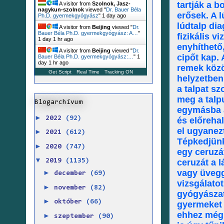
tartják a b
A visitor from
Szolnok, Jasz-
nagykun-szolnok
viewed "
Dr. Bauer Béla
erősek. A l
Ph.D. gyermekgyógyász
"
1 day ago
lúdtalp di
A visitor from
Beijing
viewed "
Dr.
Bauer Béla Ph.D. gyermekgyógyász: A…
"
fizikális v
1 day 1 hr ago
enyhíthető,
A visitor from
Beijing
viewed "
Dr.
cipőt kap. 
Bauer Béla Ph.D. gyermekgyógyász:…
"
1
day 1 hr ago
remek közö
Get Script
Real Time
Tracking ON
helyzetben 
a talpat sz
meg a talp
Blogarchívum
egymásba a
►
2022
(92)
és előreha
el ugyanez
►
2021
(612)
Tépkedjünk
►
2020
(747)
egy ceruzá
▼
ceruzát a l
2019
(1135)
vagy üvegg
►
december
(69)
vizsgálatot
►
november
(82)
gyógyászat
►
október
(66)
gyermeket 
ehhez még 
►
szeptember
(90)