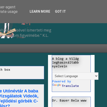
user-agent
erate usage
LEARN MORE
GOT IT
és kezelésével ismerteti meg
k ajánlom figyelmébe." K.L.
A blog a Világ
leghasználtabb
nyelvein
ch box
Powered by
Translate
re Utónévtár A baba
izsgálatok Videók,
Fejlődési görbék C-
Dr. Bauer Bela www
álsz?