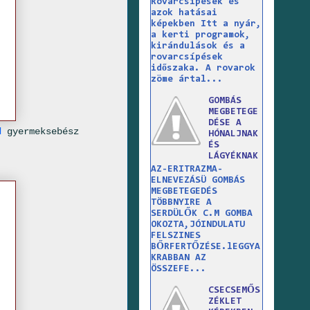
Rovarcsípések és
azok hatásai
képekben Itt a nyár,
a kerti programok,
kirándulások és a
rovarcsípések
időszaka. A rovarok
zöme ártal...
GOMBÁS
MEGBETEGE
DÉSE A
d
gyermeksebész
HÓNALJNAK
ÉS
LÁGYÉKNAK
AZ-ERITRAZMA-
ELNEVEZÁSÜ GOMBÁS
MEGBETEGEDÉS
TÖBBNYIRE A
SERDÜLŐK C.M GOMBA
OKOZTA,JÓINDULATU
FELSZINES
BŐRFERTŐZÉSE.lEGGYA
KRABBAN AZ
ÖSSZEFE...
CSECSEMŐS
ZÉKLET