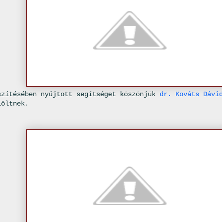
szítésében nyújtott segítséget köszönjük
dr. Kováts Dávi
löltnek.