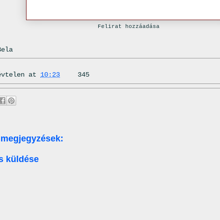
Felirat hozzáadása
Bela
évtelen
at
10:23
345
 megjegyzések:
s küldése