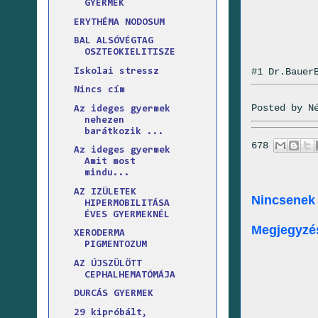
GYERMEK
ERYTHÉMA NODOSUM
BAL ALSÓVÉGTAG
OSZTEOKIELITISZE
#1 Dr.Bauer
Iskolai stressz
Nincs cím
Posted by
N
Az ideges gyermek
nehezen
barátkozik ...
678
Az ideges gyermek
Amit most
mindu...
AZ IZÜLETEK
Nincsenek
HIPERMOBILITÁSA
ÉVES GYERMEKNÉL
Megjegyzé
XERODERMA
PIGMENTOZUM
AZ ÚJSZÜLÖTT
CEPHALHEMATÓMÁJA
DURCÁS GYERMEK
29 kipróbált,