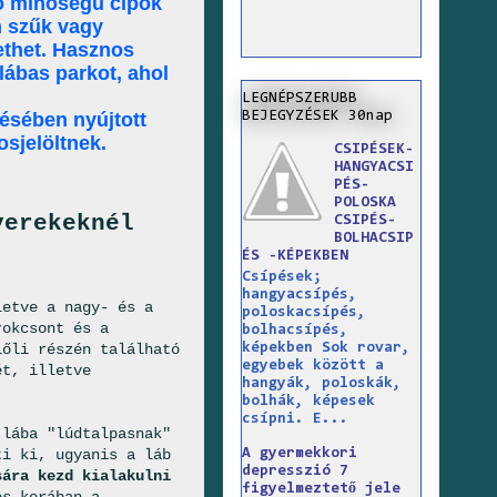
 jó minőségű cipők
n szűk vagy
ethet. Hasznos
lábas parkot, ahol
LEGNÉPSZERUBB
BEJEGYZÉSEK 30nap
ésében nyújtott
sjelöltnek.
CSIPÉSEK-
HANGYACSI
PÉS-
POLOSKA
yerekeknél
CSIPÉS-
BOLHACSIP
ÉS -KÉPEKBEN
Csípések;
hangyacsípés,
etve a nagy- és a
poloskacsípés,
rokcsont és a
bolhacsípés,
lőli részén található
képekben Sok rovar,
egyebek között a
ét, illetve
hangyák, poloskák,
bolhák, képesek
csípni. E...
 lába "lúdtalpasnak"
ti ki, ugyanis a láb
A gyermekkori
depresszió 7
sára kezd kialakulni
figyelmeztető jele
es korában a