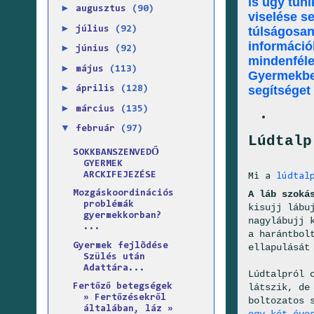
is úgy tűni
►
augusztus
(90)
viselése s
►
július
(92)
túlságosan
információ
►
június
(92)
mindenféle
►
május
(113)
Gyermekbet
►
segítséget
április
(128)
►
március
(135)
▼
február
(97)
Lúdtalp
SOKKBANSZENVEDŐ
GYERMEK
ARCKIFEJEZÉSE
Mi a
lúdtal
A láb szoká
Mozgáskoordinációs
problémák
kisujj lábu
gyermekkorban?
nagylábujj 
...
a harántbol
Gyermek fejlõdése
ellapulását
Szülés után
Adattára...
Lúdtalpról 
látszik, de
Fertőző betegségek
» Fertőzésekről
boltozatos 
általában, láz »
egy-két éve