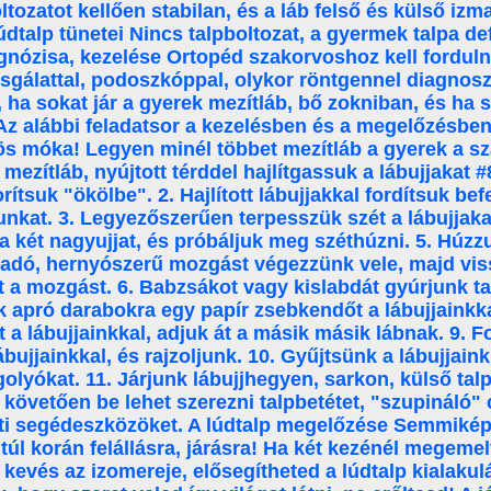
oltozatot kellően stabilan, és a láb felső és külső i
údtalp tünetei Nincs talpboltozat, a gyermek talpa def
agnózisa, kezelése Ortopéd szakorvoshoz kell forduln
izsgálattal, podoszkóppal, olykor röntgennel diagnoszt
 ha sokat jár a gyerek mezítláb, bő zokniban, és ha s
Az alábbi feladatsor a kezelésben és a megelőzésben 
s móka! Legyen minél többet mezítláb a gyerek a sz
mezítláb, nyújtott térddel hajlítgassuk a lábujjakat #
orítsuk "ökölbe". 2. Hajlított lábujjakkal fordítsuk bef
unkat. 3. Legyezőszerűen terpesszük szét a lábujjaka
 két nagyujjat, és próbáljuk meg széthúzni. 5. Húzzu
ladó, hernyószerű mozgást végezzünk vele, majd vis
t a mozgást. 6. Babzsákot vagy kislabdát gyúrjunk tal
 apró darabokra egy papír zsebkendőt a lábujjainkk
t a lábujjainkkal, adjuk át a másik másik lábnak. 9.
ábujjainkkal, és rajzoljunk. 10. Gyűjtsünk a lábujjain
olyókat. 11. Járjunk lábujjhegyen, sarkon, külső talp
 követően be lehet szerezni talpbetétet, "szupináló"
i segédeszközöket. A lúdtalp megelőzése Semmikép
túl korán felállásra, járásra! Ha két kezénél megemel
kevés az izomereje, elősegítheted a lúdtalp kialaku