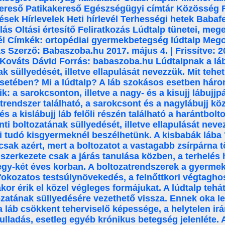
ereső Patikakereső Egészségügyi címtár Közösség 
ések Hírlevelek Heti hírlevél Terhességi hetek Babaf
lás Oltási értesítő Feliratkozás Lúdtalp tünetei, meg
l Címkék: ortopédiai gyermekbetegség lúdtalp Mego
s Szerző: Babaszoba.hu 2017. május 4. | Frissítve: 20
. Kováts Dávid Forrás: babaszoba.hu Lúdtalpnak a lá
k süllyedését, illetve ellapulását nevezzük. Mit tehe
setében? Mi a lúdtalp? A láb szokásos esetben hár
k: a sarokcsonton, illetve a nagy- és a kisujj lábujj
trendszer található, a sarokcsont és a nagylábujj köz
és a kislábujj láb felőli részén található a harántbolt
ti boltozatának süllyedését, illetve ellapulását neve
ni tudó kisgyermeknél beszélhetünk. A kisbabák lába
 csak azért, mert a boltozatot a vastagabb zsírpárna tö
 szerkezete csak a járás tanulása közben, a terhelés
 egy-két éves korban. A boltozatrendszerek a gyermek 
fokozatos testsúlynövekedés, a felnőttkori végtagho
kor érik el közel végleges formájukat. A lúdtalp tehát
zatának süllyedésére vezethető vissza. Ennek oka leh
a láb csökkent teherviselő képessége, a helytelen irá
yulladás, esetleg egyéb krónikus betegség jelenléte.