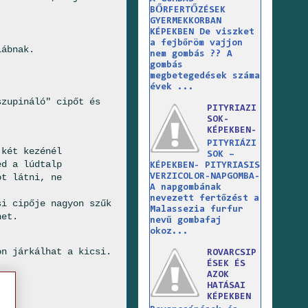
BŐRFERTŐZÉSEK
GYERMEKKORBAN
KÉPEKBEN De viszket
a fejbőröm vajjon
lábnak.
nem gombás ?? A
gombás
megbetegedések száma
évek ...
zupináló" cipőt és
PITYRIAZI
SOK-
KÉPEKBEN-
PITYRIÁZI
 két kezénél
SOK –
ed a lúdtalp
KÉPEKBEN- PITYRIASIS
ot látni, ne
VERZICOLOR-NAPGOMBA-
A napgombának
nevezett fertőzést a
i cipője nagyon szűk
Malassezia furfur
het.
nevű gombafaj
okoz...
on járkálhat a kicsi.
ROVARCSIP
ÉSEK ÉS
.
AZOK
HATÁSAI
KÉPEKBEN