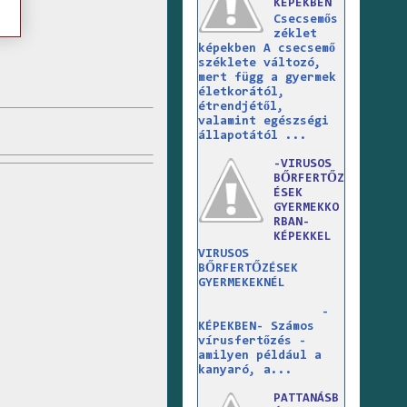
KÉPEKBEN
Csecsemős
zéklet
képekben A csecsemő
széklete változó,
mert függ a gyermek
életkorától,
étrendjétől,
valamint egészségi
állapotától ...
-VIRUSOS
BŐRFERTŐZ
ÉSEK
GYERMEKKO
RBAN-
KÉPEKKEL
VIRUSOS
BŐRFERTŐZÉSEK
GYERMEKEKNÉL
-
KÉPEKBEN- Számos
vírusfertőzés -
amilyen például a
kanyaró, a...
PATTANÁSB