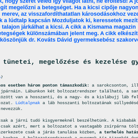
k, hogy szeret veled így világot látni, ne erőltesd! A
egít megelőzni a betegséget. Ha a kicsi cipője nagyo
 merev, az visszafordíthatatlan károsodásokhoz vez
k a lúdtalp kapcsán Mozduljatok ki, keressetek mezít
 talajon járkálhat a kicsi. A cikk a Kismama magazin
egségek különszámában jelent meg. A cikk elkészít
 köszönjük dr. Kováts Dávid gyermeksebész szakorvo
 tünetei, megelőzése és kezelése g
p
?
sos esetben három ponton támaszkodik:
a sarokcsonton, ill
jjpárnáin. Lábunkon két boltozatrendszer található, a sa
között van a hosszanti, és a nagy- és a kislábujj láb fe
tozat.
Lúdtalpnak
a láb hosszanti boltozatának süllyedés
 nevezzük.
csak a járni tudó kisgyermeknél beszélhetünk. A kisbabák
 csak azért, mert a boltozatot a vastagabb zsírpárna töl
szerkezete csak a járás tanulása közben,
a terhelés hatá
s
korban. A boltozatrendszerek a gyermek tíz-tizenkét év