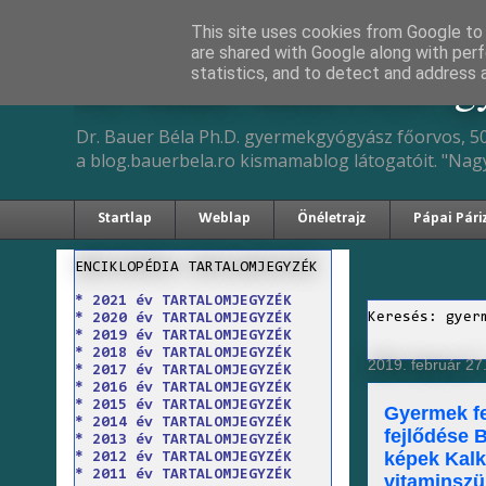
This site uses cookies from Google to d
are shared with Google along with perf
Dr. Bauer Béla Ph.D. 
statistics, and to detect and address 
Dr. Bauer Béla Ph.D. gyermekgyógyász főorvos, 50
a blog.bauerbela.ro kismamablog látogatóit. "Nag
Startlap
Weblap
Önéletrajz
Pápai Pári
ENCIKLOPÉDIA TARTALOMJEGYZÉK
* 2021 év TARTALOMJEGYZÉK
Keresés: gyer
* 2020 év TARTALOMJEGYZÉK
* 2019 év TARTALOMJEGYZÉK
* 2018 év TARTALOMJEGYZÉK
2019. február 27
* 2017 év TARTALOMJEGYZÉK
* 2016 év TARTALOMJEGYZÉK
* 2015 év TARTALOMJEGYZÉK
Gyermek fe
* 2014 év TARTALOMJEGYZÉK
fejlődése 
* 2013 év TARTALOMJEGYZÉK
képek Kalk
* 2012 év TARTALOMJEGYZÉK
* 2011 év TARTALOMJEGYZÉK
vitaminszü