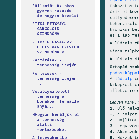
fokozatos t
Füllentő: Az okos
gyerek hazudós -
érik el köz
de hogyan kezeld?
süllyedésér
teherviselő
RITKA BETGSÉG-
krónikus be
GARGOLOID
SZINDRÓMA
és a láb fe
RITKA BTEGSÉG AZ
A lúdtalp t
ELLIS VAN CREVELD
Nincs talpb
SZINDRÓMA e
A lúdtalp d
Fertőzések -
terhesség idején
Ortopéd sza
podoszkóppa
Fertőzések -
A
lúdtalp
en
terhesség idején
...
kiképzett c
illetve rem
Veszélyeztetett
terhesség a
korábban fennálló
Legyen minél 
anya...
1.
Ülő helyz
-, a talpat
HHogyan kerüljük el
2.
Hajlítot
a terhesség
alatti
3.
Legyezősz
fertőzéseket
4.
Akasszuk 
5.
Húzzuk be
A leggyakoribb