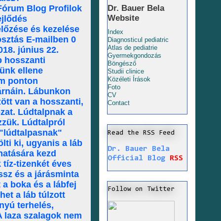
Fórum Blog Profilok
Dr. Bauer Bela
Website
ejlődés
előzése és kezelése
Index
sztás E-mailben 0
Diagnosticul pediatric
Atlas de pediatrie
18. június 22.
Gyermekgondozás
b hosszanti
Böngésző
tünk ellene
Studii clinice
Közéleti Írások
om ponton
Foto
párnáin. Lábunkon
CV
ött van a hosszanti,
Contact
ozat. Lúdtalpnak a
zzük. Lúdtalpról
 "lúdtalpasnak"
Read the RSS Feed
lti ki, ugyanis a láb
Dr. Bauer Bela
 hatására kezd
Official Blog
RSS
tíz-tizenkét éves
ssz és a járásminta
 a boka és a lábfej
Follow on Twitter
et a láb túlzott
nyú terhelés,
 A laza szalagok nem