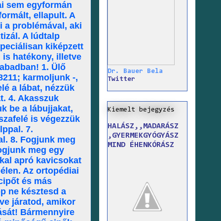
zmai sem egyformán
ormált, ellapult. A
i a problémával, aki
izál. A lúdtalp
peciálisan kiképzett
is hatékony, illetve
abadban! 1. Ülő
Dr. Bauer Bela
8211; karmoljunk -,
Twitter
elé a lábat, nézzük
t. 4. Akasszuk
k be a lábujjakat,
Kiemelt bejegyzés
szafelé is végezzük
HALÁSZ,,MADARÁSZ
ppal. 7.
,GYERMEKGYÓGYÁSZ
al. 8. Fogjunk meg
MIND ÉHENKÓRÁSZ
 Fogjunk meg egy
kkal apró kavicsokat
élen. Az ortopédiai
 cipőt és más
p ne késztesd a
ve járatod, amikor
lását! Bármennyire