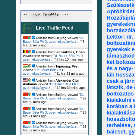
Szülészetk
Apróhirdet
::: Live Traffic :::
Hozzátáplá
gyerekekné
Live Traffic Feed
hozzászólá
Lektor: dr
A visitor from
Beijing
viewed "
Dr.
Bauer Béla Ph.D. gyermekgyógyász:…
"
5
boltozatána
hrs 38 mins ago
gyerekek e
A visitor from
Sint-niklaas, Oost-
támaszkodi
vlaanderen
viewed "
Dr. Bauer Béla Ph.D.
gyermekgyógyász:…
"
7 hrs 13 mins ago
két boltoza
A visitor from
Tapiosag, Pest
és a nagy- 
viewed "
Dr. Bauer Béla Ph.D.
láb hosszan
gyermekgyógyász:…
"
11 hrs 51 mins ago
csak a jár
A visitor from
Alexander City,
Alabama
viewed "
Dr. Bauer Béla Ph.D.
látszik, de
gyermekgyógyász:…
"
12 hrs 39 mins ago
boltozatos
A visitor from
Beijing
viewed "
Dr.
Bauer Béla Ph.D. gyermekgyógyász:…
"
22
kialakulni
hrs 59 mins ago
korában a 
A visitor from
Beijing
viewed "
Dr.
kialakulása
Bauer Béla Ph.D. gyermekgyógyász:…
"
23
hrs 21 mins ago
hosszbolto
A visitor from
Beijing
viewed "
Dr.
terhelése, 
Bauer Béla Ph.D. gyermekgyógyász:…
"
23
hrs 52 mins ago
baleset, g