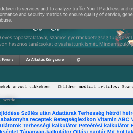
eliver its services and to analyze traffic. Your IP address and 
ormance and security metrics to ensure quality of service, gen
gyermekgyógyász
abuse.
 éves tapasztalatával, számos gyermekbetegség tüneteivel 
yon hasznos tanácsokat olvashattunk ismét. Minden szülőne
z Ferenc
Az Alkotás Kényszere
@
mekek orvosi cikkekben - Children medical articles: Sear
., szerda
jlõdése Szülés után Adattárak Terhesség hétről hét
Babakonyha receptek Betegséglexikon Vitamin ABC V
ulátorok Terhességi kalkulátor Peteérési kalkulátor 
kséglet Tápanyag-kalkulátor Oltási naptár Mit hol tal