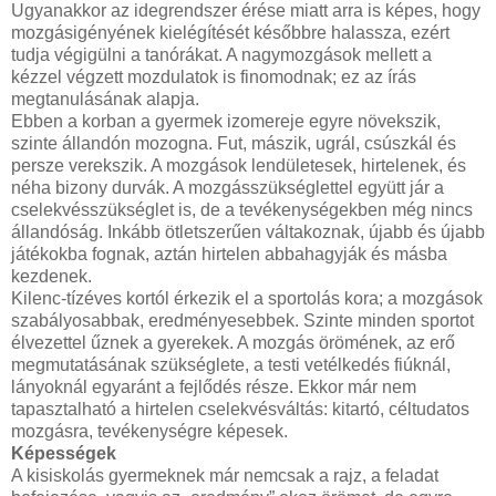
Ugyanakkor az idegrendszer érése miatt arra is képes, hogy
mozgásigényének kielégítését későbbre halassza, ezért
tudja végigülni a tanórákat. A nagymozgások mellett a
kézzel végzett mozdulatok is finomodnak; ez az írás
megtanulásának alapja.
Ebben a korban a gyermek izomereje egyre növekszik,
szinte állandón mozogna. Fut, mászik, ugrál, csúszkál és
persze verekszik. A mozgások lendületesek, hirtelenek, és
néha bizony durvák. A mozgásszükséglettel együtt jár a
cselekvésszükséglet is, de a tevékenységekben még nincs
állandóság. Inkább ötletszerűen váltakoznak, újabb és újabb
játékokba fognak, aztán hirtelen abbahagyják és másba
kezdenek.
Kilenc-tízéves kortól érkezik el a sportolás kora; a mozgások
szabályosabbak, eredményesebbek. Szinte minden sportot
élvezettel űznek a gyerekek. A mozgás örömének, az erő
megmutatásának szükséglete, a testi vetélkedés fiúknál,
lányoknál egyaránt a fejlődés része. Ekkor már nem
tapasztalható a hirtelen cselekvésváltás: kitartó, céltudatos
mozgásra, tevékenységre képesek.
Képességek
A kisiskolás gyermeknek már nemcsak a rajz, a feladat