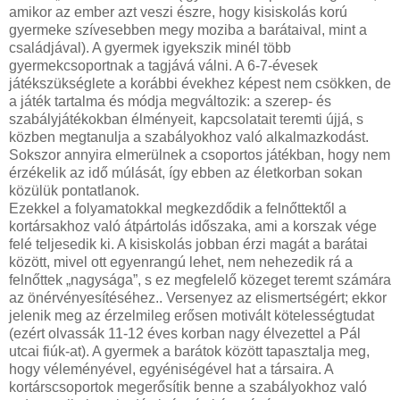
amikor az ember azt veszi észre, hogy kisiskolás korú
gyermeke szívesebben megy moziba a barátaival, mint a
családjával). A gyermek igyekszik minél több
gyermekcsoportnak a tagjává válni. A 6-7-évesek
játékszükséglete a korábbi évekhez képest nem csökken, de
a játék tartalma és módja megváltozik: a szerep- és
szabályjátékokban élményeit, kapcsolatait teremti újjá, s
közben megtanulja a szabályokhoz való alkalmazkodást.
Sokszor annyira elmerülnek a csoportos játékban, hogy nem
érzékelik az idő múlását, így ebben az életkorban sokan
közülük pontatlanok.
Ezekkel a folyamatokkal megkezdődik a felnőttektől a
kortársakhoz való átpártolás időszaka, ami a korszak vége
felé teljesedik ki. A kisiskolás jobban érzi magát a barátai
között, mivel ott egyenrangú lehet, nem nehezedik rá a
felnőttek „nagysága”, s ez megfelelő közeget teremt számára
az önérvényesítéséhez.. Versenyez az elismertségért; ekkor
jelenik meg az érzelmileg erősen motivált kötelességtudat
(ezért olvassák 11-12 éves korban nagy élvezettel a Pál
utcai fiúk-at). A gyermek a barátok között tapasztalja meg,
hogy véleményével, egyéniségével hat a társaira. A
kortárscsoportok megerősítik benne a szabályokhoz való