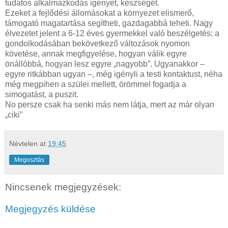
tudatos alkalmazkodás igényét, készségét.
Ezeket a fejlődési állomásokat a környezet elismerő,
támogató magatartása segítheti, gazdagabbá teheti. Nagy
élvezetet jelent a 6-12 éves gyermekkel való beszélgetés: a
gondolkodásában bekövetkező változások nyomon
követése, annak megfigyelése, hogyan válik egyre
önállóbbá, hogyan lesz egyre „nagyobb”. Ugyanakkor –
egyre ritkábban ugyan –, még igényli a testi kontaktust, néha
még megpihen a szülei mellett, örömmel fogadja a
simogatást, a puszit.
No persze csak ha senki más nem látja, mert az már olyan
„ciki”
Névtelen
at
19:45
Megosztás
Nincsenek megjegyzések:
Megjegyzés küldése