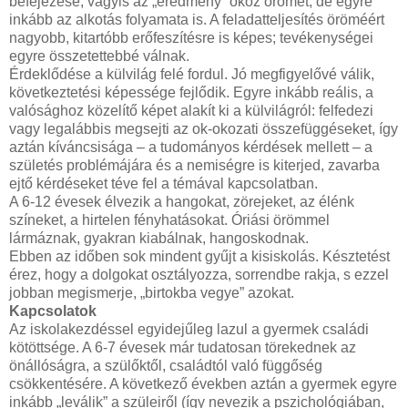
befejezése, vagyis az „eredmény” okoz örömet, de egyre
inkább az alkotás folyamata is. A feladatteljesítés öröméért
nagyobb, kitartóbb erőfeszítésre is képes; tevékenységei
egyre összetettebbé válnak.
Érdeklődése a külvilág felé fordul. Jó megfigyelővé válik,
következtetési képessége fejlődik. Egyre inkább reális, a
valósághoz közelítő képet alakít ki a külvilágról: felfedezi
vagy legalábbis megsejti az ok-okozati összefüggéseket, így
aztán kíváncsisága – a tudományos kérdések mellett – a
születés problémájára és a nemiségre is kiterjed, zavarba
ejtő kérdéseket téve fel a témával kapcsolatban.
A 6-12 évesek élvezik a hangokat, zörejeket, az élénk
színeket, a hirtelen fényhatásokat. Óriási örömmel
lármáznak, gyakran kiabálnak, hangoskodnak.
Ebben az időben sok mindent gyűjt a kisiskolás. Késztetést
érez, hogy a dolgokat osztályozza, sorrendbe rakja, s ezzel
jobban megismerje, „birtokba vegye” azokat.
Kapcsolatok
Az iskolakezdéssel egyidejűleg lazul a gyermek családi
kötöttsége. A 6-7 évesek már tudatosan törekednek az
önállóságra, a szülőktől, családtól való függőség
csökkentésére. A következő években aztán a gyermek egyre
inkább „leválik” a szüleiről (így nevezik a pszichológiában,