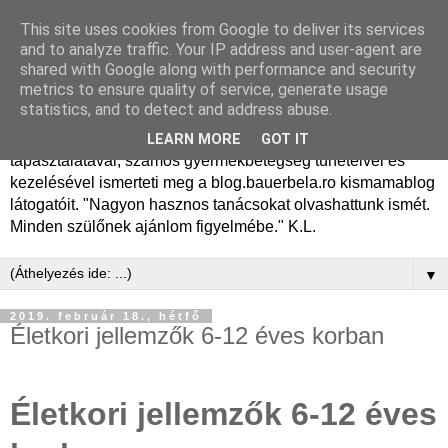
This site uses cookies from Google to deliver its services
Dr. Bauer Béla Ph.D.
and to analyze traffic. Your IP address and user-agent are
shared with Google along with performance and security
gyermekgyógyász
metrics to ensure quality of service, generate usage
statistics, and to detect and address abuse.
Dr. Bauer Béla Ph.D. gyermekgyógyász főorvos, 50 éves
LEARN MORE
GOT IT
tapasztalatával, számos gyermekbetegség tüneteivel és
kezelésével ismerteti meg a blog.bauerbela.ro kismamablog
látogatóit. "Nagyon hasznos tanácsokat olvashattunk ismét.
Minden szülőnek ajánlom figyelmébe." K.L.
▼
2019. február 18., hétfő
Életkori jellemzők 6-12 éves korban
Életkori jellemzők 6-12 éves