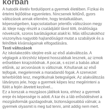
korban
A hatodik életév fordulópont a gyermek életében. Fizikai és
értelmi fejlődése egyenletes. Nincsenek feltűnő, gyors
változások annak ellenére, hogy testalkatában,
képességeiben, kapcsolataiban jelentős változáson megy
át. Ideje nagy részét a családjától távol tölti, önállósága
növekszik, szoros barátságokat alakít ki. Más időszakokhoz
viszonyítva nagyobb hajlandóságot mutat a szabályok és a
felnőttek kívánságainak elfogadására.
Testi változások
Az iskolakezdés idejére esik az első alakváltozás. A
végtagok a törzshöz képest hosszabbak lesznek, az izmok
erősebben kirajzolódnak. A pocak, s ezzel a babás alkat
eltűnik, az arcvonások is változnak. Kihullanak az első
tejfogak, megjelennek a maradandó fogak. A szervezet
teherbíróbb lesz, megritkulnak betegségek. Az alakváltozás
látványos jele, hogy a gyermek képes lesz megérinteni a
fülét a fején átvetett kezével...
Ez a korszak a mozgásos játékok kora, ehhez a gyermek
ereje és képessége is adott. A kar és a láb erősödésével a
mozgásformák gazdagodnak, biztonságosabbá válnak; a
gyermek olyasmit is meg tud tenni, amit addig nem mert.