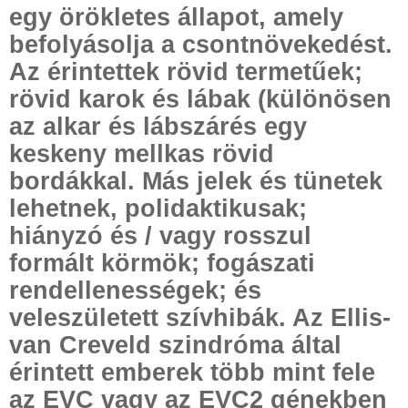
egy örökletes állapot, amely
befolyásolja a csontnövekedést.
Az érintettek rövid termetűek;
rövid karok és lábak (különösen
az alkar és lábszárés egy
keskeny mellkas rövid
bordákkal. Más jelek és tünetek
lehetnek, polidaktikusak;
hiányzó és / vagy rosszul
formált körmök; fogászati ​​
rendellenességek; és
veleszületett szívhibák. Az Ellis-
van Creveld szindróma által
érintett emberek több mint fele
az EVC vagy az EVC2 génekben