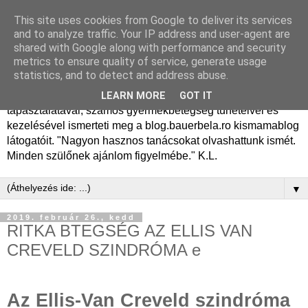
This site uses cookies from Google to deliver its services
Dr. Bauer Béla Ph.D.
and to analyze traffic. Your IP address and user-agent are
shared with Google along with performance and security
gyermekgyógyász
metrics to ensure quality of service, generate usage
statistics, and to detect and address abuse.
Dr. Bauer Béla Ph.D. gyermekgyógyász főorvos, 50 éves
LEARN MORE
GOT IT
tapasztalatával, számos gyermekbetegség tüneteivel és
kezelésével ismerteti meg a blog.bauerbela.ro kismamablog
látogatóit. "Nagyon hasznos tanácsokat olvashattunk ismét.
Minden szülőnek ajánlom figyelmébe." K.L.
▼
2019. február 26., kedd
RITKA BTEGSÉG AZ ELLIS VAN
CREVELD SZINDRÓMA e
Az Ellis-Van Creveld szindróma