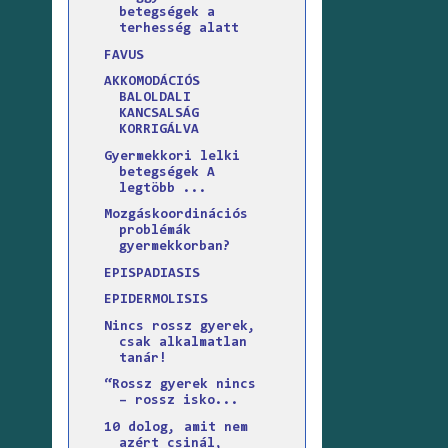
betegségek a
terhesség alatt
FAVUS
AKKOMODÁCIÓS
BALOLDALI
KANCSALSÁG
KORRIGÁLVA
Gyermekkori lelki
betegségek A
legtöbb ...
Mozgáskoordinációs
problémák
gyermekkorban?
EPISPADIASIS
EPIDERMOLISIS
Nincs rossz gyerek,
csak alkalmatlan
tanár!
“Rossz gyerek nincs
– rossz isko...
10 dolog, amit nem
azért csinál,