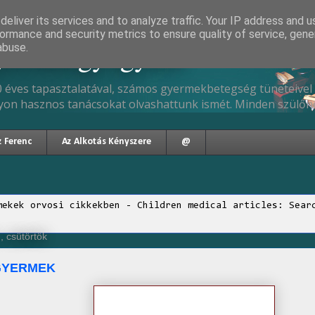
eliver its services and to analyze traffic. Your IP address and 
ormance and security metrics to ensure quality of service, gen
gyermekgyógyász
abuse.
 éves tapasztalatával, számos gyermekbetegség tüneteivel 
yon hasznos tanácsokat olvashattunk ismét. Minden szülőne
z Ferenc
Az Alkotás Kényszere
@
mekek orvosi cikkekben - Children medical articles: Sear
, csütörtök
GYERMEK