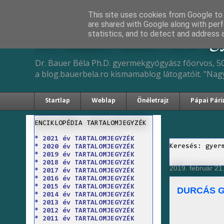
This site uses cookies from Google to d
are shared with Google along with perf
Dr. Bauer Béla Ph.D. 
statistics, and to detect and address 
Dr. Bauer Béla Ph.D. gyermekgyógyász főorvos, 50
a blog.bauerbela.ro kismamablog látogatóit. "Nag
Startlap
Weblap
Önéletrajz
Pápai Pári
ENCIKLOPÉDIA TARTALOMJEGYZÉK
* 2021 év TARTALOMJEGYZÉK
Keresés: gyer
* 2020 év TARTALOMJEGYZÉK
* 2019 év TARTALOMJEGYZÉK
* 2018 év TARTALOMJEGYZÉK
2019. február 21.
* 2017 év TARTALOMJEGYZÉK
* 2016 év TARTALOMJEGYZÉK
* 2015 év TARTALOMJEGYZÉK
DURCÁS 
* 2014 év TARTALOMJEGYZÉK
* 2013 év TARTALOMJEGYZÉK
* 2012 év TARTALOMJEGYZÉK
* 2011 év TARTALOMJEGYZÉK