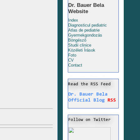
Dr. Bauer Bela
Website
Index
Diagnosticul pediatric
Atlas de pediatrie
Gyermekgondozás
Böngésző
Studii clinice
Közéleti Írások
Foto
CV
Contact
Read the RSS Feed
Dr. Bauer Bela
Official Blog
RSS
Follow on Twitter