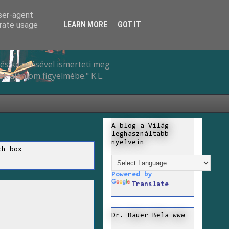
user-agent
erate usage
LEARN MORE
GOT IT
és kezelésével ismerteti meg
k ajánlom figyelmébe." K.L.
A blog a Világ
leghasználtabb
nyelvein
ch box
Powered by
Translate
Dr. Bauer Bela www