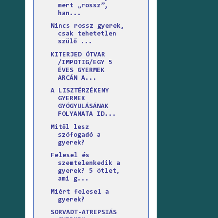
mert „rossz”,
han...
Nincs rossz gyerek,
csak tehetetlen
szülő ...
KITERJED ÓTVAR
/IMPOTIG/EGY 5
ÉVES GYERMEK
ARCÁN A...
A LISZTÉRZÉKENY
GYERMEK
GYÓGYULÁSÁNAK
FOLYAMATA ID...
Mitől lesz
szófogadó a
gyerek?
Felesel és
szemtelenkedik a
gyerek? 5 ötlet,
ami g...
Miért felesel a
gyerek?
SORVADT-ATREPSIÁS