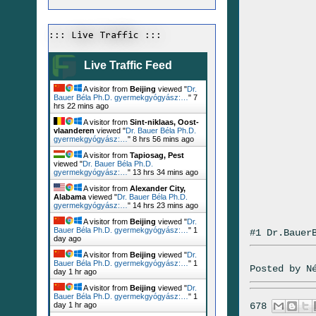
::: Live Traffic :::
Live Traffic Feed
A visitor from
Beijing
viewed "
Dr.
Bauer Béla Ph.D. gyermekgyógyász:…
"
7
hrs 22 mins ago
A visitor from
Sint-niklaas, Oost-
vlaanderen
viewed "
Dr. Bauer Béla Ph.D.
gyermekgyógyász:…
"
8 hrs 56 mins ago
A visitor from
Tapiosag, Pest
viewed "
Dr. Bauer Béla Ph.D.
gyermekgyógyász:…
"
13 hrs 34 mins ago
A visitor from
Alexander City,
Alabama
viewed "
Dr. Bauer Béla Ph.D.
gyermekgyógyász:…
"
14 hrs 23 mins ago
A visitor from
Beijing
viewed "
Dr.
Bauer Béla Ph.D. gyermekgyógyász:…
"
1
#1 Dr.Bauer
day ago
A visitor from
Beijing
viewed "
Dr.
Bauer Béla Ph.D. gyermekgyógyász:…
"
1
Posted by
N
day 1 hr ago
A visitor from
Beijing
viewed "
Dr.
Bauer Béla Ph.D. gyermekgyógyász:…
"
1
678
day 1 hr ago