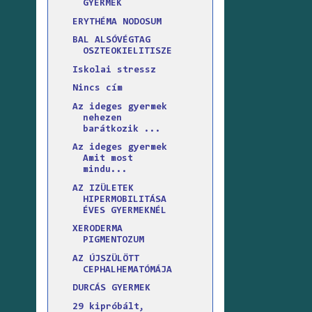
GYERMEK
ERYTHÉMA NODOSUM
BAL ALSÓVÉGTAG
OSZTEOKIELITISZE
Iskolai stressz
Nincs cím
Az ideges gyermek
nehezen
barátkozik ...
Az ideges gyermek
Amit most
mindu...
AZ IZÜLETEK
HIPERMOBILITÁSA
ÉVES GYERMEKNÉL
XERODERMA
PIGMENTOZUM
AZ ÚJSZÜLÖTT
CEPHALHEMATÓMÁJA
DURCÁS GYERMEK
29 kipróbált,