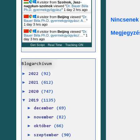
A visitor from
Szolnok, Jasz-
nagykun-szolnok
viewed "
Dr. Bauer Béla
Ph.D. gyermekgyógyász
"
1 day 2 hrs ago
A visitor from
Beijing
viewed "
Dr.
Nincsenek
Bauer Béla Ph.D. gyermekgyógyász: A…
"
1 day 3 hrs ago
Megjegyzé
A visitor from
Beijing
viewed "
Dr.
Bauer Béla Ph.D. gyermekgyógyász:…
"
1
day 3 hrs ago
Get Script
Real Time
Tracking ON
Blogarchívum
►
2022
(92)
►
2021
(612)
►
2020
(747)
▼
2019
(1135)
►
december
(69)
►
november
(82)
►
október
(66)
►
szeptember
(90)