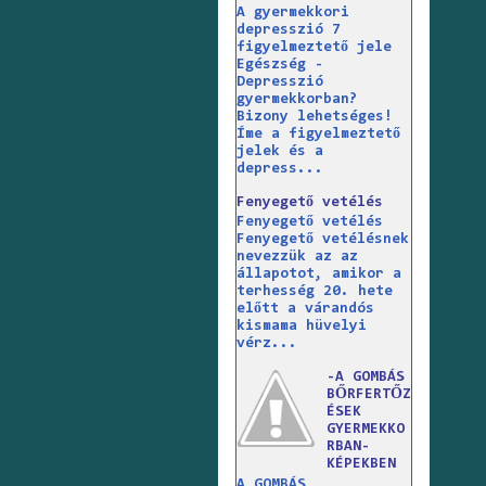
A gyermekkori
depresszió 7
figyelmeztető jele
Egészség -
Depresszió
gyermekkorban?
Bizony lehetséges!
Íme a figyelmeztető
jelek és a
depress...
Fenyegető vetélés
Fenyegető vetélés
Fenyegető vetélésnek
nevezzük az az
állapotot, amikor a
terhesség 20. hete
előtt a várandós
kismama hüvelyi
vérz...
-A GOMBÁS
BŐRFERTŐZ
ÉSEK
GYERMEKKO
RBAN-
KÉPEKBEN
A GOMBÁS