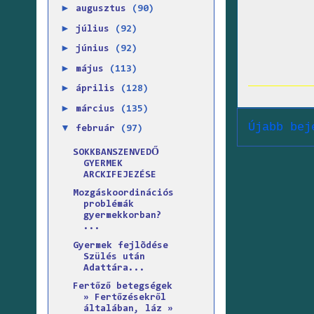
►
augusztus
(90)
►
július
(92)
►
június
(92)
►
május
(113)
►
április
(128)
►
március
(135)
Újabb bej
▼
február
(97)
SOKKBANSZENVEDŐ
GYERMEK
ARCKIFEJEZÉSE
Mozgáskoordinációs
problémák
gyermekkorban?
...
Gyermek fejlõdése
Szülés után
Adattára...
Fertőző betegségek
» Fertőzésekről
általában, láz »