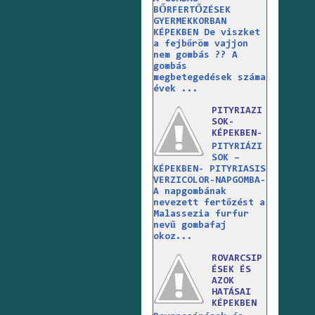
BŐRFERTŐZÉSEK
GYERMEKKORBAN
KÉPEKBEN De viszket
a fejbőröm vajjon
nem gombás ?? A
gombás
megbetegedések száma
évek ...
PITYRIAZI
SOK-
KÉPEKBEN-
PITYRIÁZI
SOK –
KÉPEKBEN- PITYRIASIS
VERZICOLOR-NAPGOMBA-
A napgombának
nevezett fertőzést a
Malassezia furfur
nevű gombafaj
okoz...
ROVARCSIP
ÉSEK ÉS
AZOK
HATÁSAI
KÉPEKBEN