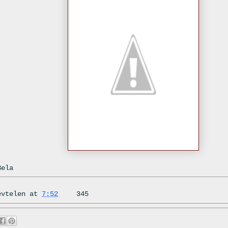
Bela
évtelen
at
7:52
345