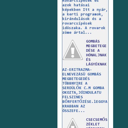
Rovarcsípések és
azok hatásai
képekben Itt a nyár,
a kerti programok,
kirándulások és a
rovarcsípések
időszaka. A rovarok
zöme ártal...
GOMBÁS
MEGBETEGE
DÉSE A
HÓNALJNAK
ÉS
LÁGYÉKNAK
AZ-ERITRAZMA-
ELNEVEZÁSÜ GOMBÁS
MEGBETEGEDÉS
TÖBBNYIRE A
SERDÜLŐK C.M GOMBA
OKOZTA,JÓINDULATU
FELSZINES
BŐRFERTŐZÉSE.lEGGYA
KRABBAN AZ
ÖSSZEFE...
CSECSEMŐS
ZÉKLET