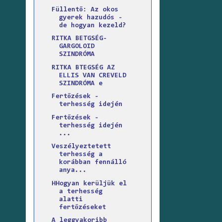
Füllentő: Az okos
gyerek hazudós -
de hogyan kezeld?
RITKA BETGSÉG-
GARGOLOID
SZINDRÓMA
RITKA BTEGSÉG AZ
ELLIS VAN CREVELD
SZINDRÓMA e
Fertőzések -
terhesség idején
Fertőzések -
terhesség idején
...
Veszélyeztetett
terhesség a
korábban fennálló
anya...
HHogyan kerüljük el
a terhesség
alatti
fertőzéseket
A leggyakoribb