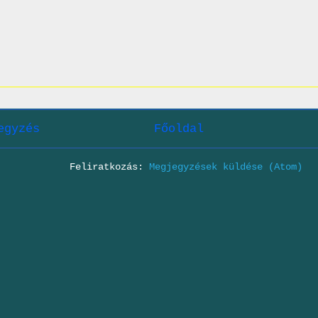
egyzés
Főoldal
Feliratkozás:
Megjegyzések küldése (Atom)