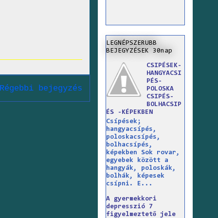
LEGNÉPSZERUBB
BEJEGYZÉSEK 30nap
CSIPÉSEK-
HANGYACSI
PÉS-
Régebbi bejegyzés
POLOSKA
CSIPÉS-
BOLHACSIP
ÉS -KÉPEKBEN
Csípések;
hangyacsípés,
poloskacsípés,
bolhacsípés,
képekben Sok rovar,
egyebek között a
hangyák, poloskák,
bolhák, képesek
csípni. E...
A gyermekkori
depresszió 7
figyelmeztető jele