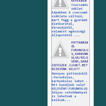
KÉPEKBEN
Csecsemős
zéklet
képekben A csecsemő
széklete változó,
mert függ a gyermek
életkorától,
étrendjétől,
valamint egészségi
állapotától ...
PATTANÁSB
ÓL
FURUNCULU
S,KARBUNK
ULUS/KELE
VÉNY,DARÁ
ZSFÉSZEK /LEHET.MIT
KEZDJÜNK VELE??
Gennyes pattanásból
–furunkulus,
karbunkulus lehet -
Mit kezdjünk vele?
KELEVÉNY-FURUNKULUS
Súlyos szövődményei
is lehetnek a
kelések...