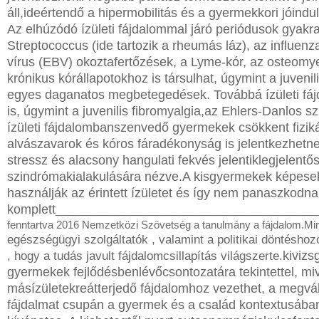
áll,
ideértendő
a hipermobilitás
és a gyermekkori
jóindu
Az
elhúzódó
ízületi
fájdalommal
járó
periódusok
gyakr
Streptococcus
(ide
tartozik
a rheumás
láz),
az
influenz
vírus
(EBV)
okozta
fertőzések,
a Lyme
-kór,
az osteomyel
krónikus
kórállapotokhoz
is társulhat,
úgymint
a juvenil
egyes
daganatos
megbetegedések.
Továbbá
ízületi
fáj
is, úgymint
a juvenil
is fibromyalgia,
az Ehlers
-Danlos
sz
ízületi
fájdalomban
szenvedő
gyermekek
csökkent
fizik
alvászavarok
és kóros
fáradékonyság
is jelentkezhetne
stressz
és alacsony
hangulati
fekvés
jelentik
legjelentő
szindróma
kialakulására
nézve.
A kisgyermekek
képese
használják
az
érintett
ízületet
és így
nem
panaszko
dna
komplett
_______________________
__________________
fenntartva 2016 Nemzetközi S
zövetség a tanulmány a fájdalom.
Min
egészség
ügyi szolgáltatók , valamint a politikai döntéshoz
kivizs
, hogy a tudás javult fájdalomcsillapítás
világszerte.
gyermekek
fejlődésben
lévő
csontozatára
tekintettel,
miv
más
ízület
ekre
átterjedő
fájdalomhoz
vezethet,
a megvál
fájdalmat
csupán
a gyermek
és a család
kontextusába