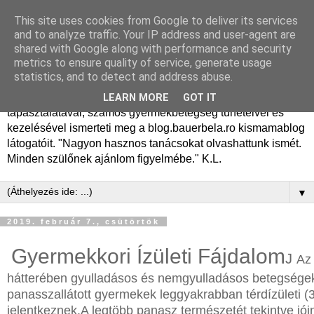
This site uses cookies from Google to deliver its services
Dr. Bauer Béla Ph.D.
and to analyze traffic. Your IP address and user-agent are
shared with Google along with performance and security
gyermekgyógyász
metrics to ensure quality of service, generate usage
statistics, and to detect and address abuse.
Dr. Bauer Béla Ph.D. gyermekgyógyász főorvos, 50 éves
LEARN MORE
GOT IT
tapasztalatával, számos gyermekbetegség tüneteivel és
kezelésével ismerteti meg a blog.bauerbela.ro kismamablog
látogatóit. "Nagyon hasznos tanácsokat olvashattunk ismét.
Minden szülőnek ajánlom figyelmébe." K.L.
▼
2019. február 7., csütörtök
Gyermekkori Ízületi Fájdalom
J
Az
hátterében
gyulladásos
és nem
gyulladásos
betegsége
panasszal
látott
gyermekek
leggyakrabban
térdízületi
(
jelentkeznek.
A legtöbb
panasz
természetét
tekintve
jói