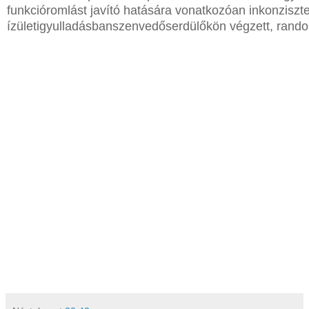
funkcióromlást
javító
hatására
vonatkozóan
inkonziszt
ízületi
gyulladásban
szenvedő
serdülőkön
végzett,
random