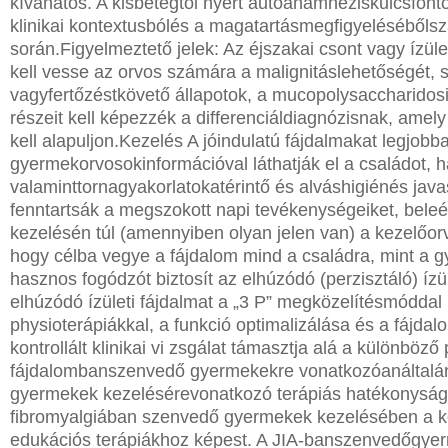
kívánatos.
A kis
betegtől
nyert
autoanamnézis
kulcsfont
klinikai
kontextusból
és a magatartás
megfigyeléséből
s
során.
Figyelmeztető
jelek:
Az
éjszakai
csont
vagy
ízüle
kell
vesse
az orvos
számára
a malignitás
lehetőségét,
s
vagy
fertőzést
követő
állapotok
, a mucopolysaccharid
os
részeit kell képezzék a
differenciáldiagnózisnak, amel
kell alapuljon.
Kezelés
A jóindulatú
fájdalmakat
legjobb
gyermekorvosok
információval
láthatják
el a családot,
h
valamint
tornagyakorlatokat
érintő
és alváshigiénés
java
fenntartsák
a megszokott
napi
tevékenységeiket,
beleé
kezelésén
túl
(amennyiben
olyan
jelen
van)
a
kezelőor
hogy
célba
vegye
a
fájdalom
mind
a családra,
mint
a g
hasznos
fogódzót
biztosít
az elhúzódó
(perzisztáló)
ízül
elhúzódó
ízületi
fájdalmat
a „3
P”
megközelítésmóddal
physioterápiákkal,
a funkció
optimalizálása
és a fájda
kontrollált
klinikai
vi zsgálat
támasztja
alá
a
különböző
p
fájdalomban
szenvedő
gyermekekre
vonatkozóan
által
gyermekek
kezelésére
vonatkozó
terápiás
hatékonyság
fibr
omyalgi
ában szenvedő gyermekek kezelésében a kog
edukációs
terápiákhoz
képest.
A JIA
-ban
szenvedő
gye