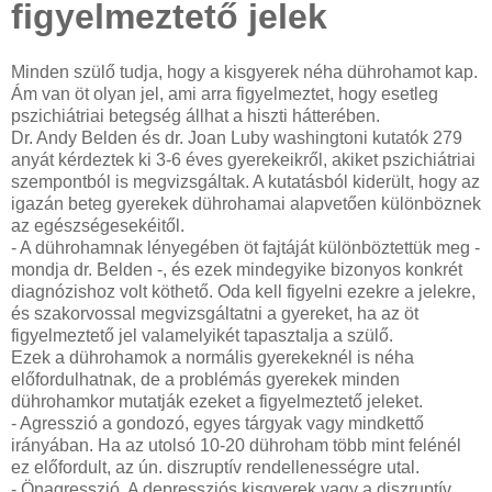
figyelmeztető jelek
Minden szülő tudja, hogy a kisgyerek néha dührohamot kap.
Ám van öt olyan jel, ami arra figyelmeztet, hogy esetleg
pszichiátriai betegség állhat a hiszti hátterében.
Dr. Andy Belden és dr. Joan Luby washingtoni kutatók 279
anyát kérdeztek ki 3-6 éves gyerekeikről, akiket pszichiátriai
szempontból is megvizsgáltak. A kutatásból kiderült, hogy az
igazán beteg gyerekek dührohamai alapvetően különböznek
az egészségesekéitől.
- A dührohamnak lényegében öt fajtáját különböztettük meg -
mondja dr. Belden -, és ezek mindegyike bizonyos konkrét
diagnózishoz volt köthető. Oda kell figyelni ezekre a jelekre,
és szakorvossal megvizsgáltatni a gyereket, ha az öt
figyelmeztető jel valamelyikét tapasztalja a szülő.
Ezek a dührohamok a normális gyerekeknél is néha
előfordulhatnak, de a problémás gyerekek minden
dührohamkor mutatják ezeket a figyelmeztető jeleket.
- Agresszió a gondozó, egyes tárgyak vagy mindkettő
irányában. Ha az utolsó 10-20 dühroham több mint felénél
ez előfordult, az ún. diszruptív rendellenességre utal.
- Önagresszió. A depressziós kisgyerek vagy a diszruptív