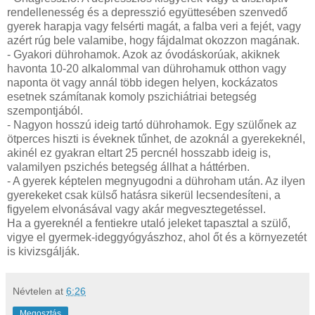
rendellenesség és a depresszió együttesében szenvedő
gyerek harapja vagy felsérti magát, a falba veri a fejét, vagy
azért rúg bele valamibe, hogy fájdalmat okozzon magának.
- Gyakori dührohamok. Azok az óvodáskorúak, akiknek
havonta 10-20 alkalommal van dührohamuk otthon vagy
naponta öt vagy annál több idegen helyen, kockázatos
esetnek számítanak komoly pszichiátriai betegség
szempontjából.
- Nagyon hosszú ideig tartó dührohamok. Egy szülőnek az
ötperces hiszti is éveknek tűnhet, de azoknál a gyerekeknél,
akinél ez gyakran eltart 25 percnél hosszabb ideig is,
valamilyen pszichés betegség állhat a háttérben.
- A gyerek képtelen megnyugodni a dühroham után. Az ilyen
gyerekeket csak külső hatásra sikerül lecsendesíteni, a
figyelem elvonásával vagy akár megvesztegetéssel.
Ha a gyereknél a fentiekre utaló jeleket tapasztal a szülő,
vigye el gyermek-ideggyógyászhoz, ahol őt és a környezetét
is kivizsgálják.
Névtelen
at
6:26
Megosztás