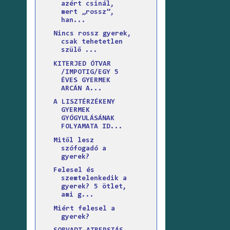
azért csinál,
mert „rossz”,
han...
Nincs rossz gyerek,
csak tehetetlen
szülő ...
KITERJED ÓTVAR
/IMPOTIG/EGY 5
ÉVES GYERMEK
ARCÁN A...
A LISZTÉRZÉKENY
GYERMEK
GYÓGYULÁSÁNAK
FOLYAMATA ID...
Mitől lesz
szófogadó a
gyerek?
Felesel és
szemtelenkedik a
gyerek? 5 ötlet,
ami g...
Miért felesel a
gyerek?