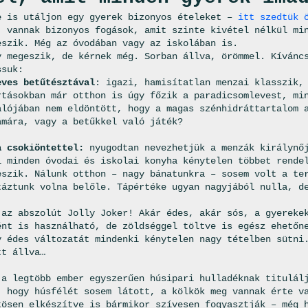
e is utáljon egy gyerek bizonyos ételeket –
itt szedtük 
 vannak bizonyos fogások, amit szinte kivétel nélkül mi
eszik. Még az óvodában vagy az iskolában is.
y megeszik, de kérnek még. Sorban állva, örömmel. Kívánc
ssuk:
eves betűtésztával
: igazi, hamisítatlan menzai klasszik,
rtásokban már otthon is úgy főzik a paradicsomlevest, mi
alójában nem eldöntött, hogy a magas szénhidráttartalom 
ámára, vagy a betűkkel való játék?
a csokiöntettel:
nyugodtan nevezhetjük a menzák királynőj
l minden óvodai és iskolai konyha kénytelen többet rende
eszik. Nálunk otthon – nagy bánatunkra – sosem volt a te
táztunk volna belőle. Tápértéke ugyan nagyjából nulla, d
az abszolút Jolly Joker! Akár édes, akár sós, a gyereke
ént is használható, de zöldséggel töltve is egész ehetőn
y édes változatát mindenki kénytelen nagy tételben sütni
tt állva…
a legtöbb ember egyszerűen húsipari hulladéknak titulál
, hogy húsfélét sosem látott, a kölkök meg vannak érte v
tösen elkészítve is bármikor szívesen fogyasztják – még 