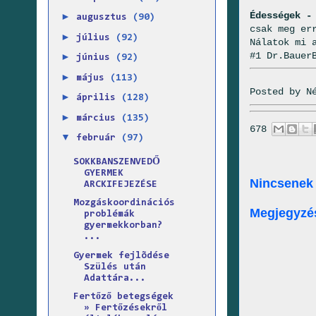
Édességek -
►
augusztus
(90)
csak meg er
►
július
(92)
Nálatok mi 
#1 Dr.Bauer
►
június
(92)
►
május
(113)
Posted by
N
►
április
(128)
►
március
(135)
678
▼
február
(97)
SOKKBANSZENVEDŐ
GYERMEK
Nincsenek
ARCKIFEJEZÉSE
Mozgáskoordinációs
Megjegyzé
problémák
gyermekkorban?
...
Gyermek fejlõdése
Szülés után
Adattára...
Fertőző betegségek
» Fertőzésekről