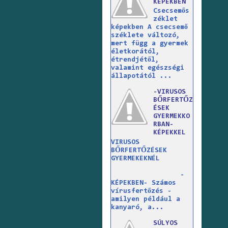
KÉPEKBEN
Csecsemős
zéklet
képekben A csecsemő
széklete változó,
mert függ a gyermek
életkorától,
étrendjétől,
valamint egészségi
állapotától ...
-VIRUSOS
BŐRFERTŐZ
ÉSEK
GYERMEKKO
RBAN-
KÉPEKKEL
VIRUSOS
BŐRFERTŐZÉSEK
GYERMEKEKNÉL
-
KÉPEKBEN- Számos
vírusfertőzés -
amilyen például a
kanyaró, a...
SÚLYOS