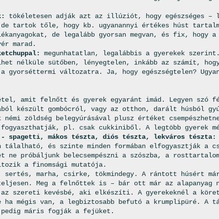
.
k:
tökéletesen adják azt az illúziót, hogy egészséges – l
 de tartok tőle, hogy kb. ugyanannyi értékes húst tartal
lékanyagokat, de legalább gyorsan megvan, és fix, hogy a
yér marad.
ketchuppal:
megunhatatlan, legalábbis a gyerekek szerint
lhet nélküle sütőben, lényegtelen, inkább az számít, hog
 a gyorséttermi változatra. Ja, hogy egészségtelen? Ugya
étel, amit felnőtt és gyerek egyaránt imád. Legyen szó f
ából készült gombócról, vagy az otthon, darált húsból gy
k némi zöldség belegyúrásával plusz értéket csempészhetn
 fogyaszthatják, pl. csak cukkiniből. A legtöbb gyerek m
 - spagetti, mákos tészta, diós tészta, lekváros tészta:
n tálalható, és szinte minden formában elfogyasztják a c
et ne próbáljunk belecsempészni a szószba, a rosttartalo
ltozik a finomsági mutatója.
:
sertés, marha, csirke, tökmindegy. A rántott húsért már
teljesen. Meg a felnőttek is – bár ott már az alapanyag 
 az szereti kevésbé, aki elkészíti. A gyerekeknél a köre
e ha mégis van, a legbiztosabb befutó a krumplipüré. A t
 pedig máris fogják a fejüket.