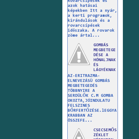
Rovarcsípések és
azok hatásai
képekben Itt a nyár,
a kerti programok,
kirándulások és a
rovarcsípések
időszaka. A rovarok
zöme ártal...
GOMBÁS
MEGBETEGE
DÉSE A
HÓNALJNAK
ÉS
LÁGYÉKNAK
AZ-ERITRAZMA-
ELNEVEZÁSÜ GOMBÁS
MEGBETEGEDÉS
TÖBBNYIRE A
SERDÜLŐK C.M GOMBA
OKOZTA,JÓINDULATU
FELSZINES
BŐRFERTŐZÉSE.lEGGYA
KRABBAN AZ
ÖSSZEFE...
CSECSEMŐS
ZÉKLET