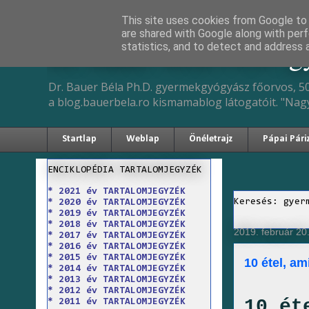
This site uses cookies from Google to d
are shared with Google along with perf
Dr. Bauer Béla Ph.D. 
statistics, and to detect and address 
Dr. Bauer Béla Ph.D. gyermekgyógyász főorvos, 50
a blog.bauerbela.ro kismamablog látogatóit. "Nag
Startlap
Weblap
Önéletrajz
Pápai Pári
ENCIKLOPÉDIA TARTALOMJEGYZÉK
* 2021 év TARTALOMJEGYZÉK
Keresés: gyer
* 2020 év TARTALOMJEGYZÉK
* 2019 év TARTALOMJEGYZÉK
* 2018 év TARTALOMJEGYZÉK
2019. február 20
* 2017 év TARTALOMJEGYZÉK
* 2016 év TARTALOMJEGYZÉK
* 2015 év TARTALOMJEGYZÉK
10 étel, a
* 2014 év TARTALOMJEGYZÉK
* 2013 év TARTALOMJEGYZÉK
* 2012 év TARTALOMJEGYZÉK
10 ét
* 2011 év TARTALOMJEGYZÉK