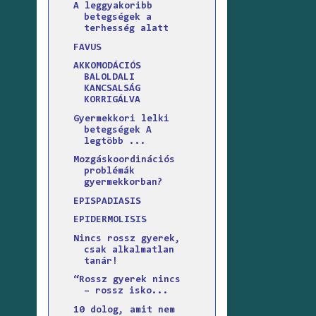
A leggyakoribb
betegségek a
terhesség alatt
FAVUS
AKKOMODÁCIÓS
BALOLDALI
KANCSALSÁG
KORRIGÁLVA
Gyermekkori lelki
betegségek A
legtöbb ...
Mozgáskoordinációs
problémák
gyermekkorban?
EPISPADIASIS
EPIDERMOLISIS
Nincs rossz gyerek,
csak alkalmatlan
tanár!
“Rossz gyerek nincs
– rossz isko...
10 dolog, amit nem