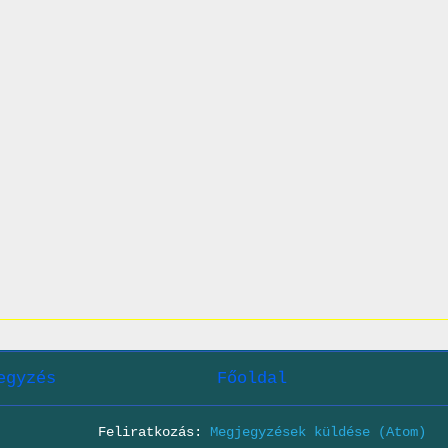
egyzés
Főoldal
Feliratkozás:
Megjegyzések küldése (Atom)