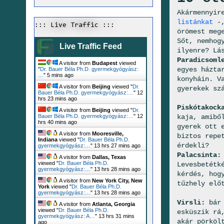
Akármennyir
listánkat
-,
::: Live Traffic :::
örömest meg
Sőt, nemhog
Live Traffic Feed
ilyenre? Lá
Paradicsoml
A visitor from
Budapest
viewed
egyes házta
"
Dr. Bauer Béla Ph.D. gyermekgyógyász:
…
"
5 mins ago
konyháin. V
A visitor from
Beijing
viewed "
Dr.
gyerekek sz
Bauer Béla Ph.D. gyermekgyógyász:…
"
12
hrs 23 mins ago
Piskótakock
A visitor from
Beijing
viewed "
Dr.
kaja, amibő
Bauer Béla Ph.D. gyermekgyógyász:…
"
12
hrs 40 mins ago
gyerek ott 
A visitor from
Mooresville,
biztos repe
Indiana
viewed "
Dr. Bauer Béla Ph.D.
érdekli?
gyermekgyógyász:…
"
13 hrs 27 mins ago
Palacsinta:
A visitor from
Dallas, Texas
viewed "
Dr. Bauer Béla Ph.D.
Levesbetétk
gyermekgyógyász:…
"
13 hrs 28 mins ago
kérdés, hog
A visitor from
New York City, New
tűzhely elő
York
viewed "
Dr. Bauer Béla Ph.D.
gyermekgyógyász:…
"
13 hrs 29 mins ago
Virsli:
bár 
A visitor from
Atlanta, Georgia
viewed "
Dr. Bauer Béla Ph.D.
esküszik rá
gyermekgyógyász: A…
"
13 hrs 31 mins
akár pörköl
ago