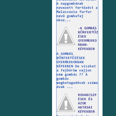
A napgombának
nevezett fertőzést a
Malassezia furfur
nevű gombafaj
okoz...
-A GOMBÁS
BŐRFERTŐZ
ÉSEK
GYERMEKKO
RBAN-
KÉPEKBEN
A GOMBÁS
BŐRFERTŐZÉSEK
GYERMEKKORBAN
KÉPEKBEN De viszket
a fejbőröm vajjon
nem gombás ?? A
gombás
megbetegedések száma
évek ...
ROVARCSIP
ÉSEK ÉS
AZOK
HATÁSAI
KÉPEKBEN