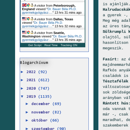
is ajánlják
A visitor from
Peterborough,
Halrudacská
England
viewed "
Dr. Bauer Béla Ph.D.
gyermekgyógyász:…
"
13 hrs 31 mins ago
a gyerek -,
A visitor from
Dallas, Texas
Meg még ada
viewed "
Dr. Bauer Béla Ph.D.
az üres tán
gyermekgyógyász:…
"
13 hrs 32 mins ago
Sülkrumpli 
A visitor from
Seattle,
Washington
viewed "
Dr. Bauer Béla Ph.D.
olajtól, sü
gyermekgyógyász:…
"
13 hrs 35 mins ago
hasonlítson
Get Script
Real Time
Tracking ON
megeszik.
Fasírt
: az 
Blogarchívum
majdnemmarh
Rafkós anyá
►
2022
(92)
családok is
►
2021
(612)
Tésztafélék
változatosa
►
2020
(747)
sok zöldség
▼
2019
(1135)
arányban vá
Rántott hús
►
december
(69)
oda vannak 
►
november
(82)
már -, csak
maradhat, d
►
október
(66)
szakemberek
►
szeptember
(90)