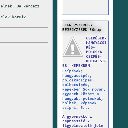
elnek. De kérdezz
telek közül?
LEGNÉPSZERUBB
BEJEGYZÉSEK 30nap
CSIPÉSEK-
HANGYACSI
PÉS-
POLOSKA
CSIPÉS-
BOLHACSIP
ÉS -KÉPEKBEN
Csípések;
hangyacsípés,
poloskacsípés,
bolhacsípés,
képekben Sok rovar,
egyebek között a
hangyák, poloskák,
bolhák, képesek
csípni. E...
A gyermekkori
depresszió 7
figyelmeztető jele