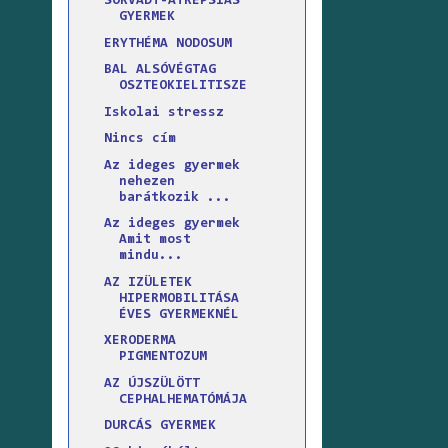
SORVADT-ATREPSIÁS
GYERMEK
ERYTHÉMA NODOSUM
BAL ALSÓVÉGTAG
OSZTEOKIELITISZE
Iskolai stressz
Nincs cím
Az ideges gyermek
nehezen
barátkozik ...
Az ideges gyermek
Amit most
mindu...
AZ IZÜLETEK
HIPERMOBILITÁSA
ÉVES GYERMEKNÉL
XERODERMA
PIGMENTOZUM
AZ ÚJSZÜLÖTT
CEPHALHEMATÓMÁJA
DURCÁS GYERMEK