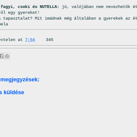
 fagyi, csoki és NUTELLA:
jó, valójában nem nevezhetők ét
ről egy gyereket!
a tapasztalat? Mit imádnak még általában a gyerekek az é
Bela
évtelen
at
7:54
345
 megjegyzések:
s küldése