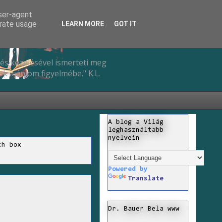
user-agent
erate usage
LEARN MORE
GOT IT
és kezelésével ismerteti meg
k ajánlom figyelmébe." K.L.
A blog a Világ
leghasználtabb
nyelvein
ch box
Powered by
Translate
Dr. Bauer Bela www
d