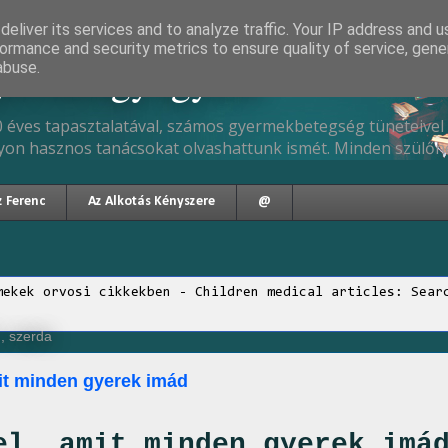
eliver its services and to analyze traffic. Your IP address and 
ormance and security metrics to ensure quality of service, gen
gyermekgyógyász
abuse.
 éves tapasztalatával, számos gyermekbetegség tüneteivel 
yon hasznos tanácsokat olvashattunk ismét. Minden szülőne
z Ferenc
Az Alkotás Kényszere
@
mekek orvosi cikkekben - Children medical articles: Sear
., szerda
mit minden gyerek imád
el, amit minden gyerek imá