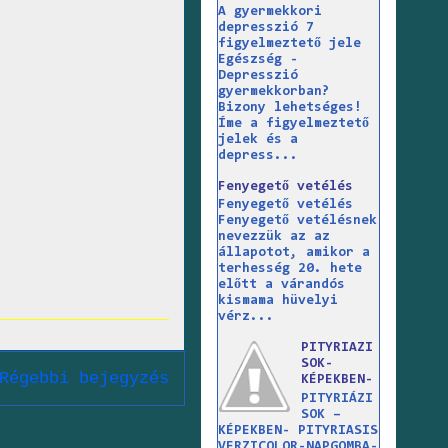
A gyermekkori
depresszió 7
figyelmeztető jele
Egészség -
Depresszió
gyermekkorban?
Bizony lehetséges!
Íme a figyelmeztető
jelek és a
depress...
Fenyegető vetélés
Fenyegető vetélés
Fenyegető vetélésnek
nevezzük az az
állapotot, amikor a
terhesség 20. hete
előtt a várandós
kismama hüvelyi
vérz...
PITYRIAZI
SOK-
Régebbi bejegyzés
KÉPEKBEN-
PITYRIÁZI
SOK –
KÉPEKBEN- PITYRIASIS
VERZICOLOR-NAPGOMBA-