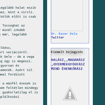
egalább halat eszik
maz, mint a virsli.
 kölök előtt is csak
. Tocsoghat az
y minél inkább
Dr. Bauer Bela
n már, legalább
Twitter
élkész,
úrt variációról.
Kiemelt bejegyzés
ek bele – de a vega
HALÁSZ,,MADARÁSZ
ég úgy is megeszi.
,GYERMEKGYÓGYÁSZ
gyorsan és
MIND ÉHENKÓRÁSZ
semeték. Azért túl
mmal fordított
 a másfél évesek is
nem feltétlen mindegy
t gyakorlatilag el is
áplálkozási