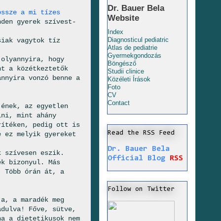
Dr. Bauer Bela
össze a mi tízes
Website
nden gyerek szívest-
Index
Diagnosticul pediatric
siak vagytok tíz
Atlas de pediatrie
Gyermekgondozás
 olyannyira, hogy
Böngésző
nt a közétkeztetők
Studii clinice
annyira vonzó benne a
Közéleti Írások
Foto
CV
Contact
ének, az egyetlen
lni, mint ahány
rítéken, pedig ott is
Read the RSS Feed
e ez melyik gyereket
Dr. Bauer Bela
k szívesen eszik.
Official Blog
RSS
ek bizonyul. Más
. Több órán át, a
Follow on Twitter
ja, a maradék meg
adulva! Főve, sütve,
ha a dietetikusok nem