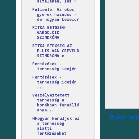
általában, láz »
Füllentő: Az okos
gyerek hazudós -
de hogyan kezeld?
RITKA BETGSÉG-
GARGOLOID
SZINDRÓMA
RITKA BTEGSÉG AZ
ELLIS VAN CREVELD
SZINDRÓMA e
Fertőzések -
terhesség idején
Fertőzések -
terhesség idején
...
Veszélyeztetett
terhesség a
korábban fennálló
anya...
Újabb bej
HHogyan kerüljük el
a terhesség
alatti
fertőzéseket