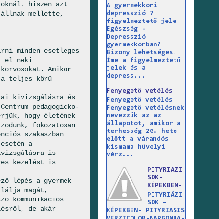
 oknál, hiszen azt
A gyermekkori
 állnak mellette,
depresszió 7
figyelmeztető jele
Egészség -
Depresszió
gyermekkorban?
árni minden esetleges
Bizony lehetséges!
k el neki
Íme a figyelmeztető
jelek és a
akorvosokat. Amikor
depress...
 a teljes körű
Fenyegető vetélés
iai kivizsgálásra és
Fenyegető vetélés
(Centrum pedagogicko-
Fenyegető vetélésnek
érjük, hogy életének
nevezzük az az
állapotot, amikor a
azodunk, fokozatosan
terhesség 20. hete
enciós szakaszban
előtt a várandós
 esetén a
kismama hüvelyi
ivizsgálásra is
vérz...
res kezelést is
PITYRIAZI
SOK-
ező lépés a gyermek
KÉPEKBEN-
alálja magát,
PITYRIÁZI
szó kommunikációs
SOK –
lésről, de akár
KÉPEKBEN- PITYRIASIS
VERZICOLOR-NAPGOMBA-