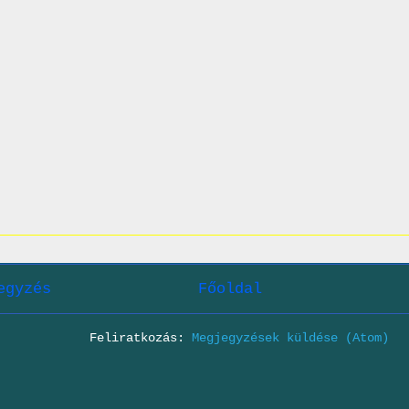
egyzés
Főoldal
Feliratkozás:
Megjegyzések küldése (Atom)