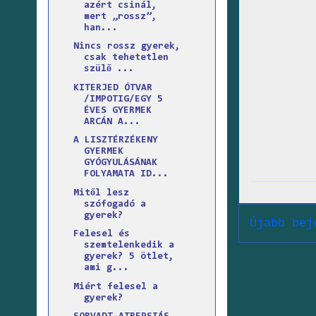
azért csinál,
mert „rossz”,
han...
Nincs rossz gyerek,
csak tehetetlen
szülő ...
KITERJED ÓTVAR
/IMPOTIG/EGY 5
ÉVES GYERMEK
ARCÁN A...
A LISZTÉRZÉKENY
GYERMEK
GYÓGYULÁSÁNAK
FOLYAMATA ID...
Mitől lesz
szófogadó a
gyerek?
Újabb bej
Felesel és
szemtelenkedik a
gyerek? 5 ötlet,
ami g...
Miért felesel a
gyerek?