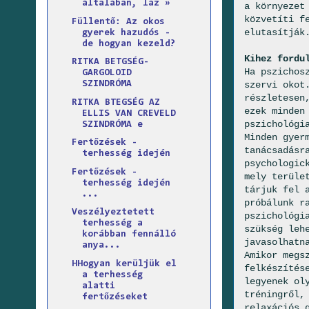
általában, láz »
a környezet
közvetíti f
Füllentő: Az okos
elutasítják
gyerek hazudós -
de hogyan kezeld?
Kihez fordu
RITKA BETGSÉG-
Ha pszichos
GARGOLOID
szervi okot
SZINDRÓMA
részletesen
RITKA BTEGSÉG AZ
ezek minden
ELLIS VAN CREVELD
pszichológi
SZINDRÓMA e
Minden gyer
Fertőzések -
tanácsadásr
terhesség idején
psychologic
Fertőzések -
mely terüle
terhesség idején
tárjuk fel 
...
próbálunk r
Veszélyeztetett
pszichológi
terhesség a
szükség leh
korábban fennálló
javasolhatn
anya...
Amikor megs
HHogyan kerüljük el
felkészítés
a terhesség
legyenek ol
alatti
tréningről,
fertőzéseket
relaxációs 