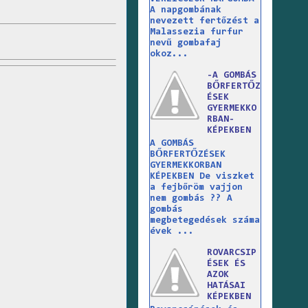
A napgombának
nevezett fertőzést a
Malassezia furfur
nevű gombafaj
okoz...
-A GOMBÁS
BŐRFERTŐZ
ÉSEK
GYERMEKKO
RBAN-
KÉPEKBEN
A GOMBÁS
BŐRFERTŐZÉSEK
GYERMEKKORBAN
KÉPEKBEN De viszket
a fejbőröm vajjon
nem gombás ?? A
gombás
megbetegedések száma
évek ...
ROVARCSIP
ÉSEK ÉS
AZOK
HATÁSAI
KÉPEKBEN