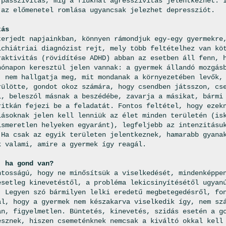
 passzivitás, míg a fiúknál agresszivitás jelentkezhet. 
 az előmenetel romlása ugyancsak jelezhet depressziót.
tás
terjedt napjainkban, könnyen rámondjuk egy-egy gyermekre
ichiátriai diagnózist rejt, mely több feltételhez van kö
raktivitás (rövidítése ADHD) abban az esetben áll fenn, 
hónapon keresztül jelen vannak: a gyermek állandó mozgás
, nem hallgatja meg, mit mondanak a környezetében levők,
rülötte, gondot okoz számára, hogy csendben játsszon, cs
l, beleszól másnak a beszédébe, zavarja a másikat, bármi
ritkán fejezi be a feladatát. Fontos feltétel, hogy ezek
lásoknak jelen kell lenniük az élet minden területén (is
ismeretlen helyeken egyaránt), legfeljebb az intenzitásu
 Ha csak az egyik területen jelentkeznek, hamarabb gyana
k valami, amire a gyermek így reagál.
, ha gond van?
ntosságú, hogy ne minősítsük a viselkedését, mindenképpe
esetleg kinevetéstől, a probléma lekicsinyítésétől ugyan
. Legyen szó bármilyen lelki eredetű megbetegedésről, fo
al, hogy a gyermek nem készakarva viselkedik így, nem sz
an, figyelmetlen. Büntetés, kinevetés, szidás esetén a g
esznek, hiszen csemeténknek nemcsak a kiváltó okkal kell