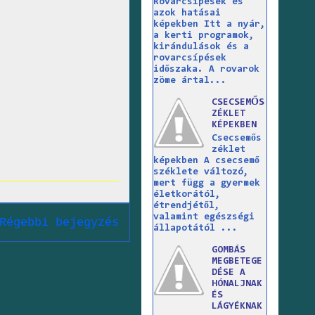
Rovarcsípések és
azok hatásai
képekben Itt a nyár,
a kerti programok,
kirándulások és a
rovarcsípések
időszaka. A rovarok
zöme ártal...
CSECSEMŐS
ZÉKLET
KÉPEKBEN
Csecsemős
zéklet
képekben A csecsemő
széklete változó,
mert függ a gyermek
életkorától,
étrendjétől,
valamint egészségi
Régebbi bejegyzés
állapotától ...
GOMBÁS
MEGBETEGE
DÉSE A
HÓNALJNAK
ÉS
LÁGYÉKNAK