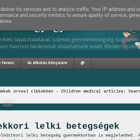
eliver its services and to analyze traffic. Your IP address and 
ormance and security metrics to ensure quality of service, gen
gyermekgyógyász
abuse.
 éves tapasztalatával, számos gyermekbetegség tüneteivel 
yon hasznos tanácsokat olvashattunk ismét. Minden szülőne
z Ferenc
Az Alkotás Kényszere
@
mekek orvosi cikkekben - Children medical articles: Sear
, hétfő
ekkori lelki betegségek
elnőttkori lelki betegség gyermekkorban is megjelenhet. 