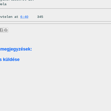
Bela
évtelen
at
6:40
345
 megjegyzések:
s küldése