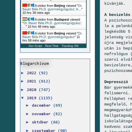
kívánják.
A visitor from
Beijing
viewed "
Dr.
Bauer Béla Ph.D. gyermekgyógyász: A…
"
10 hrs 39 mins ago
A bevizelés
A visitor from
Budapest
viewed
A pszichosz
"
Dr. Bauer Béla Ph.D. gyermekgyógyász:
le a pelenk
…
"
10 hrs 48 mins ago
legkésőbb 5
A visitor from
Beijing
viewed "
Dr.
jelenség vi
Bauer Béla Ph.D. gyermekgyógyász
"
11
hrs 58 mins ago
újra megjel
Get Script
Real Time
Tracking ON
után is bep
nefrológus 
szervi elvá
Blogarchívum
bevizelésre
pszichoszom
►
2022
(92)
►
Depresszió
2021
(612)
Bár gyermek
►
2020
(747)
felismerni.
▼
Felléphet r
2019
(1135)
megfelelő, 
►
december
(69)
megmagyaráz
►
november
(82)
hallgatagsá
iskolalátog
►
október
(66)
kedvenc sza
►
szeptember
(90)