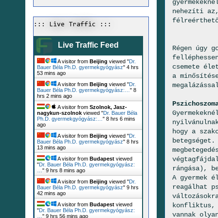
gyermekekné
nehezíti az
félreérthet
::: Live Traffic :::
Live Traffic Feed
Régen úgy g
felléphesse
A visitor from
Beijing
viewed "
Dr.
csemete éle
Bauer Béla Ph.D. gyermekgyógyász
"
4 hrs
53 mins ago
a minősítés
megalázássa
A visitor from
Beijing
viewed "
Dr.
Bauer Béla Ph.D. gyermekgyógyász:…
"
8
hrs 2 mins ago
Pszichoszom
A visitor from
Szolnok, Jasz-
Gyermekekné
nagykun-szolnok
viewed "
Dr. Bauer Béla
Ph.D. gyermekgyógyász:…
"
8 hrs 6 mins
nyilvánulna
ago
hogy a szak
A visitor from
Beijing
viewed "
Dr.
betegséget.
Bauer Béla Ph.D. gyermekgyógyász
"
8 hrs
13 mins ago
megbetegedé
végtagfájda
A visitor from
Budapest
viewed
"
Dr. Bauer Béla Ph.D. gyermekgyógyász:
rángása), b
…
"
9 hrs 8 mins ago
A gyermek é
A visitor from
Beijing
viewed "
Dr.
reagálhat p
Bauer Béla Ph.D. gyermekgyógyász
"
9 hrs
42 mins ago
változásokr
konfliktus,
A visitor from
Budapest
viewed
"
Dr. Bauer Béla Ph.D. gyermekgyógyász:
vannak olya
…
"
9 hrs 56 mins ago