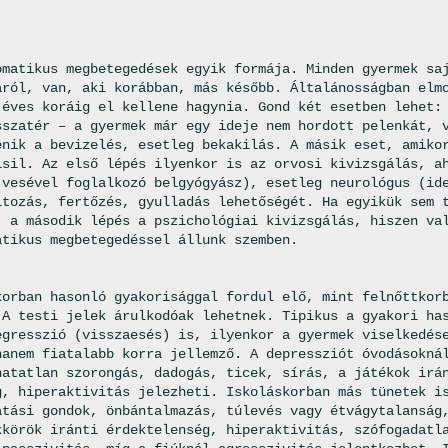
omatikus megbetegedések egyik formája. Minden gyermek sa
áról, van, aki korábban, más később. Általánosságban elm
 éves koráig el kellene hagynia. Gond két esetben lehet:
sszatér – a gyermek már egy ideje nem hordott pelenkát, 
enik a bevizelés, esetleg bekakilás. A másik eset, amiko
isil. Az első lépés ilyenkor is az orvosi kivizsgálás, a
(vesével foglalkozó belgyógyász), esetleg neurológus (id
ltozás, fertőzés, gyulladás lehetőségét. Ha egyikük sem 
, a második lépés a pszichológiai kivizsgálás, hiszen va
atikus megbetegedéssel állunk szemben.
korban hasonló gyakorisággal fordul elő, mint felnőttkor
 A testi jelek árulkodóak lehetnek. Tipikus a gyakori ha
egresszió (visszaesés) is, ilyenkor a gyermek viselkedés
hanem fiatalabb korra jellemző. A depressziót óvodásokná
hatatlan szorongás, dadogás, ticek, sírás, a játékok irá
g, hiperaktivitás jelezheti. Iskoláskorban más tünetek i
atási gondok, önbántalmazás, túlevés vagy étvágytalanság
kkörök iránti érdektelenség, hiperaktivitás, szófogadatl