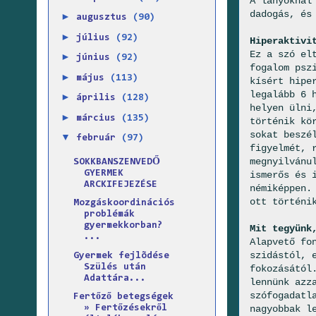
A lányoknál
dadogás, és
►
augusztus
(90)
►
július
(92)
Hiperaktivi
Ez a szó el
►
június
(92)
fogalom psz
►
május
(113)
kísért hipe
legalább 6 
►
április
(128)
helyen ülni
►
március
(135)
történik kö
sokat beszé
▼
február
(97)
figyelmét, 
megnyilvánu
SOKKBANSZENVEDŐ
GYERMEK
ismerős és 
ARCKIFEJEZÉSE
némiképpen.
ott történi
Mozgáskoordinációs
problémák
gyermekkorban?
Mit tegyünk
...
Alapvető fo
szidástól, 
Gyermek fejlõdése
Szülés után
fokozásától
Adattára...
lennünk azz
szófogadatl
Fertőző betegségek
nagyobbak l
» Fertőzésekről