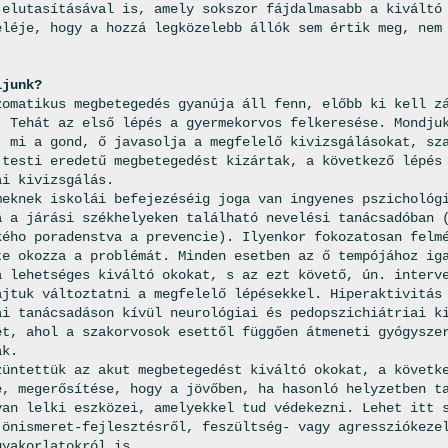
 elutasításával is, amely sokszor fájdalmasabb a kiváltó
eléje, hogy a hozzá legközelebb állók sem értik meg, nem
.
ljunk?
zomatikus megbetegedés gyanúja áll fenn, előbb ki kell z
. Tehát az első lépés a gyermekorvos felkeresése. Mondju
, mi a gond, ő javasolja a megfelelő kivizsgálásokat, sz
 testi eredetű megbetegedést kizártak, a következő lépés
ai kivizsgálás.
meknek iskolái befejezéséig joga van ingyenes pszichológ
a a járási székhelyeken található nevelési tanácsadóban 
kého poradenstva a prevencie). Ilyenkor fokozatosan felm
te okozza a problémát. Minden esetben az ő tempójához ig
a lehetséges kiváltó okokat, s az ezt követő, ún. interv
ajtuk változtatni a megfelelő lépésekkel. Hiperaktivitás
ai tanácsadáson kívül neurológiai és pedopszichiátriai k
et, ahol a szakorvosok esettől függően átmeneti gyógysze
ak.
züntettük az akut megbetegedést kiváltó okokat, a követk
e, megerősítése, hogy a jövőben, ha hasonló helyzetben t
yan lelki eszközei, amelyekkel tud védekezni. Lehet itt 
 önismeret-fejlesztésről, feszültség- vagy agressziókeze
gyakorlatokról is.