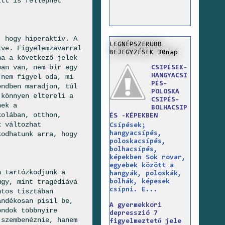
Itt is felléphet
, hogy hiperaktív. A
LEGNÉPSZERUBB
tve. Figyelemzavarral
BEJEGYZÉSEK 30nap
ha a következő jelek
ban van, nem bír egy
CSIPÉSEK-
HANGYACSI
 nem figyel oda, mi
PÉS-
endben maradjon, túl
POLOSKA
 könnyen eltereli a
CSIPÉS-
nek a
BOLHACSIP
kolában, otthon,
ÉS -KÉPEKBEN
k változhat
Csípések;
hangyacsípés,
kodhatunk arra, hogy
poloskacsípés,
bolhacsípés,
képekben Sok rovar,
egyebek között a
n tartózkodjunk a
hangyák, poloskák,
úgy, mint tragédiává
bolhák, képesek
csípni. E...
ntos tisztában
ándékosan pisil be,
A gyermekkori
ondok többnyire
depresszió 7
 szembenéznie, hanem
figyelmeztető jele