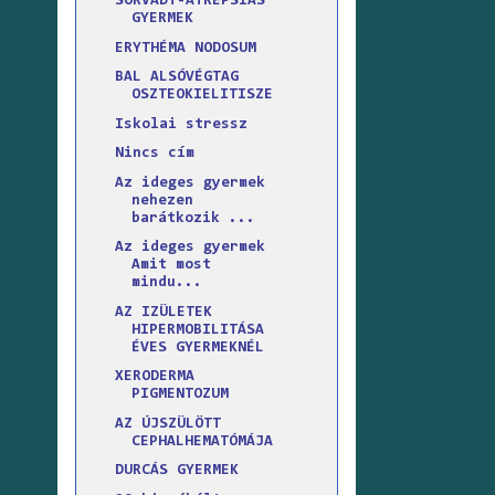
SORVADT-ATREPSIÁS
GYERMEK
ERYTHÉMA NODOSUM
BAL ALSÓVÉGTAG
OSZTEOKIELITISZE
Iskolai stressz
Nincs cím
Az ideges gyermek
nehezen
barátkozik ...
Az ideges gyermek
Amit most
mindu...
AZ IZÜLETEK
HIPERMOBILITÁSA
ÉVES GYERMEKNÉL
XERODERMA
PIGMENTOZUM
AZ ÚJSZÜLÖTT
CEPHALHEMATÓMÁJA
DURCÁS GYERMEK