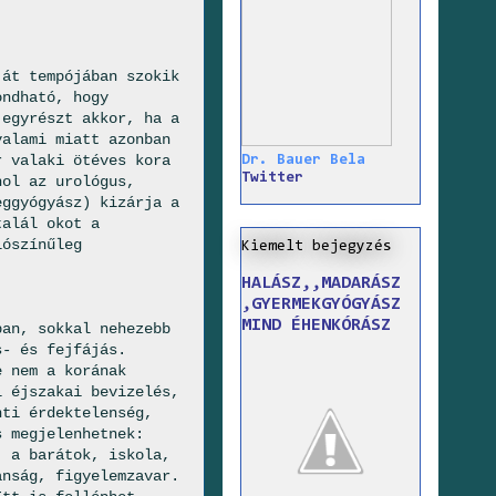
ját tempójában szokik
ondható, hogy
 egyrészt akkor, ha a
valami miatt azonban
r valaki ötéves kora
Dr. Bauer Bela
Twitter
hol az urológus,
eggyógyász) kizárja a
talál okot a
lószínűleg
Kiemelt bejegyzés
HALÁSZ,,MADARÁSZ
,GYERMEKGYÓGYÁSZ
MIND ÉHENKÓRÁSZ
ban, sokkal nehezebb
s- és fejfájás.
e nem a korának
l éjszakai bevizelés,
nti érdektelenség,
s megjelenhetnek:
, a barátok, iskola,
anság, figyelemzavar.