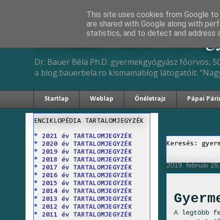
This site uses cookies from Google to d
are shared with Google along with perf
Dr. Bauer Béla Ph.D. 
statistics, and to detect and address 
Dr. Bauer Béla Ph.D. gyermekgyógyász főorvos, 50
a blog.bauerbela.ro kismamablog látogatóit. "Nag
Startlap
Weblap
Önéletrajz
Pápai Pári
ENCIKLOPÉDIA TARTALOMJEGYZÉK
* 2021 év TARTALOMJEGYZÉK
Keresés: gyer
* 2020 év TARTALOMJEGYZÉK
* 2019 év TARTALOMJEGYZÉK
* 2018 év TARTALOMJEGYZÉK
2019. február 25.
* 2017 év TARTALOMJEGYZÉK
* 2016 év TARTALOMJEGYZÉK
* 2015 év TARTALOMJEGYZÉK
* 2014 év TARTALOMJEGYZÉK
Gyerm
* 2013 év TARTALOMJEGYZÉK
* 2012 év TARTALOMJEGYZÉK
A legtöbb f
* 2011 év TARTALOMJEGYZÉK