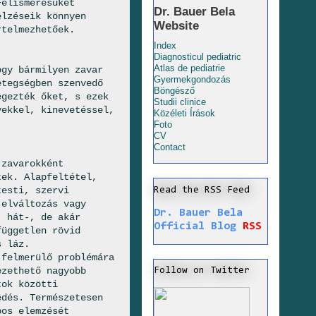
Felismerésüket
Dr. Bauer Bela
elzéseik könnyen
Website
rtelmezhetőek.
Index
Diagnosticul pediatric
Atlas de pediatrie
ogy bármilyen zavar
Gyermekgondozás
etegségben szenvedő
Böngésző
egezték őket, s ezek
Studii clinice
yekkel, kinevetéssel,
Közéleti Írások
Foto
CV
Contact
 zavarokként
tek. Alapfeltétel,
testi, szervi
Read the RSS Feed
 elváltozás vagy
Dr. Bauer Bela
, hát-, de akár
Official Blog
RSS
független rövid
s láz.
 felmerülő problémára
ezethető nagyobb
Follow on Twitter
tok közötti
edés. Természetesen
pos elemzését