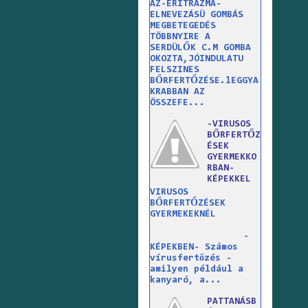
AZ-ERITRAZMA-
ELNEVEZÁSÜ GOMBÁS
MEGBETEGEDÉS
TÖBBNYIRE A
SERDÜLŐK C.M GOMBA
OKOZTA,JÓINDULATU
FELSZINES
BŐRFERTŐZÉSE.lEGGYA
KRABBAN AZ
ÖSSZEFE...
-VIRUSOS
BŐRFERTŐZ
ÉSEK
GYERMEKKO
RBAN-
KÉPEKKEL
VIRUSOS
BŐRFERTŐZÉSEK
GYERMEKEKNÉL
-
KÉPEKBEN- Számos
vírusfertőzés -
amilyen például a
kanyaró, a...
PATTANÁSB