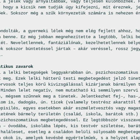
l a jelek vagy árnyaltabbak, vagy teljesen különböznek. 
, hogy a kicsik nem tudják úgy kifejezni, mit éreznek, j
őek. Sokszor még a szűk környezetük számára is nehezen é
ondolták, a gyermeki lélek még nem elég fejlett ahhoz, h
n benne. Ez még jobban megnehezítette a legtöbb, lelki b
tét. Neveletlennek, fantáziálónak, kezelhetetlennek bély
ek sokszor büntetéssel jártak – akár veréssel, rossz jeg
l.
atikus zavarok
l a lelki betegségek leggyakrabban ún. pszichoszomatikus
k meg. Ezek lelki hátterű testi megbetegedést jelző tüne
orvosok teljes körű kivizsgálással kizárjanak bármilyen 
 Minden lelet negatív, nem mutatható ki semmilyen szervi
s, mégsem szűnnek meg a tünetek. Jelentkezhet fej-, has-
lom is, dadogás, ún. ticek (valamely testrész akarattól 
episilés, egyes esetekben akár eszméletvesztés vagy maga
letének bármely területén (család, iskola, barátok stb.)
szichoszomatikus megbetegedéssel. Ez legtöbbször visszav
a – óvodába, iskolába lépés, kis testvér születése, bará
 haláleset, esetleg a családon belüli súlyosabb megbeteg
n okok is, amelyek kevésbé egyértelműek, s a helyzet ala