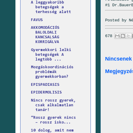
A leggyakoribb
#1 Dr.Bauer
betegségek a
terhesség alatt
Posted by
N
FAVUS
AKKOMODÁCIÓS
BALOLDALI
678
KANCSALSÁG
KORRIGÁLVA
Gyermekkori lelki
betegségek A
Nincsenek
legtöbb ...
Mozgáskoordinációs
Megjegyzé
problémák
gyermekkorban?
EPISPADIASIS
EPIDERMOLISIS
Nincs rossz gyerek,
csak alkalmatlan
tanár!
“Rossz gyerek nincs
– rossz isko...
10 dolog, amit nem