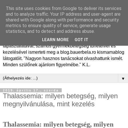
This site uses cookies from Google to deliver its services
Dr. Bauer Béla Ph.D.
and to analyze traffic. Your IP address and user-agent are
shared with Google along with performance and security
gyermekgyógyász
metrics to ensure quality of service, generate usage
statistics, and to detect and address abuse.
Dr. Bauer Béla Ph.D. gyermekgyógyász főorvos, 50 éves
LEARN MORE
GOT IT
tapasztalatával, számos gyermekbetegség tüneteivel és
kezelésével ismerteti meg a blog.bauerbela.ro kismamablog
látogatóit. "Nagyon hasznos tanácsokat olvashattunk ismét.
Minden szülőnek ajánlom figyelmébe." K.L.
▼
2019. április 17., szerda
Thalassemia: milyen betegség, milyen
megnyilvánulása, mint kezelés
Thalassemia: milyen betegség, milyen