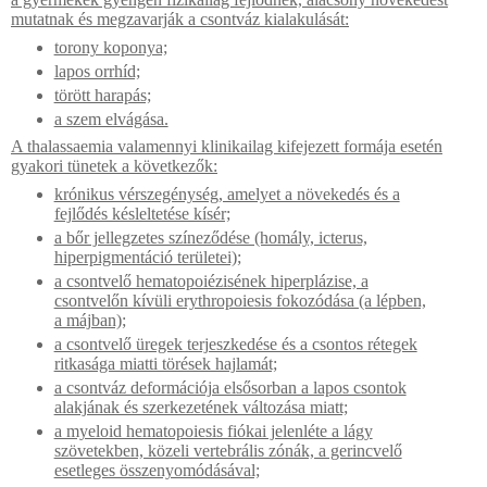
mutatnak és megzavarják a csontváz kialakulását:
torony koponya;
lapos orrhíd;
törött harapás;
a szem elvágása.
A thalassaemia valamennyi klinikailag kifejezett formája esetén
gyakori tünetek a következők:
krónikus vérszegénység, amelyet a növekedés és a
fejlődés késleltetése kísér;
a bőr jellegzetes színeződése (homály, icterus,
hiperpigmentáció területei);
a csontvelő hematopoiézisének hiperplázise, ​​a
csontvelőn kívüli erythropoiesis fokozódása (a lépben,
a májban);
a csontvelő üregek terjeszkedése és a csontos rétegek
ritkasága miatti törések hajlamát;
a csontváz deformációja elsősorban a lapos csontok
alakjának és szerkezetének változása miatt;
a myeloid hematopoiesis fiókai jelenléte a lágy
szövetekben, közeli vertebrális zónák, a gerincvelő
esetleges összenyomódásával;