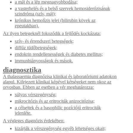
a máj és a lép megnagyobbodása;
a vasterhelés és a belső szervek hemosiderózisának
szindróma (szív, máj);
krónikus hemolízis jelei (bilirubin kövek az
epeutakban).
Az ilyen betegeknél fokozódik a fejlődés kockázata:
szív- és érrendszeri betegségek;
diffúz tüdőbetegségek;
endokrin rendellenességek és diabetes mellitus;
immunhiányosságok és mások.
diagnosztika
A thalassaemia diagnózisa klinikai és laboratóriumi adatokon
alapul. Kifejezett klinikai képével kétségeket nem okoz az
orvosban. Ebben az esetben a vér meghatározza:
súlyos vérszegénység;
mikrocitózis és az eritrociták anizocitózisa;
a célsejtek és a basophilic pozíciójú eritrociták
jelenléte.
A végleges diagnózis érdekében:
kizárják a vérszegénység egyéb lehetséges okait;