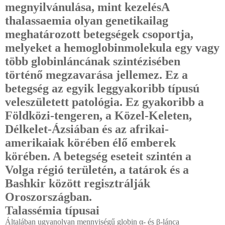
megnyilvánulása, mint kezelésA
thalassaemia olyan genetikailag
meghatározott betegségek csoportja,
melyeket a hemoglobinmolekula egy vagy
több globinláncának szintézisében
történő megzavarása jellemez. Ez a
betegség az egyik leggyakoribb típusú
veleszületett patológia. Ez gyakoribb a
Földközi-tengeren, a Közel-Keleten,
Délkelet-Ázsiában és az afrikai-
amerikaiak körében élő emberek
körében. A betegség eseteit szintén a
Volga régió területén, a tatárok és a
Bashkir között regisztrálják
Oroszországban.
Talassémia típusai
Általában ugyanolyan mennyiségű globin α- és β-lánca