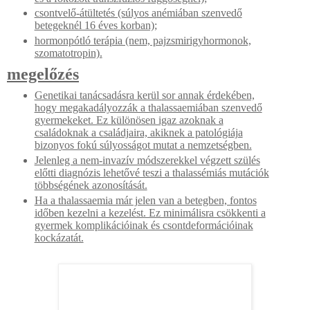
csontvelő-átültetés (súlyos anémiában szenvedő
betegeknél 16 éves korban);
hormonpótló terápia (nem, pajzsmirigyhormonok,
szomatotropin).
megelőzés
Genetikai tanácsadásra kerül sor annak érdekében,
hogy megakadályozzák a thalassaemiában szenvedő
gyermekeket. Ez különösen igaz azoknak a
családoknak a családjaira, akiknek a patológiája
bizonyos fokú súlyosságot mutat a nemzetségben.
Jelenleg a nem-invazív módszerekkel végzett szülés
előtti diagnózis lehetővé teszi a thalassémiás mutációk
többségének azonosítását.
Ha a thalassaemia már jelen van a betegben, fontos
időben kezelni a kezelést. Ez minimálisra csökkenti a
gyermek komplikációinak és csontdeformációinak
kockázatát.