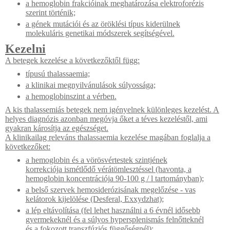
a hemoglobin frakcióinak meghatározása elektroforézis
szerint történik;
a gének mutációi és az öröklési típus kiderülnek
molekuláris genetikai módszerek segítségével.
Kezelni
A betegek kezelése a következőktől függ:
típusú thalassaemia;
a klinikai megnyilvánulások súlyossága;
a hemoglobinszint a vérben.
A kis thalassemiás betegek nem igényelnek különleges kezelést. A
helyes diagnózis azonban megóvja őket a téves kezeléstől, ami
gyakran károsítja az egészséget.
A klinikailag releváns thalassaemia kezelése magában foglalja a
következőket:
a hemoglobin és a vörösvértestek szintjének
korrekciója ismétlődő vérátömlesztéssel (havonta, a
hemoglobin koncentrációja 90-100 g / l tartományban);
a belső szervek hemosiderózisának megelőzése - vas
kelátorok kijelölése (Desferal, Exxydzhat);
a lép eltávolítása (fel lehet használni a 6 évnél idősebb
gyermekeknél és a súlyos hypersplenismás felnőtteknél
és a fokozott transzfúziós függőségnél);