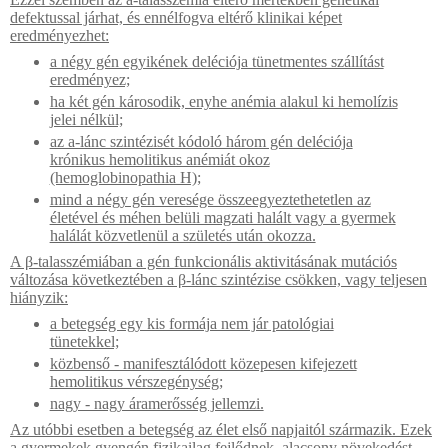
defektussal járhat, és ennélfogva eltérő klinikai képet
eredményezhet:
a négy gén egyikének deléciója tünetmentes szállítást
eredményez;
ha két gén károsodik, enyhe anémia alakul ki hemolízis
jelei nélkül;
az a-lánc szintézisét kódoló három gén deléciója
krónikus hemolitikus anémiát okoz
(hemoglobinopathia H);
mind a négy gén veresége összeegyeztethetetlen az
életével és méhen belüli magzati halált vagy a gyermek
halálát közvetlenül a születés után okozza.
A β-talasszémiában a gén funkcionális aktivitásának mutációs
változása következtében a β-lánc szintézise csökken, vagy teljesen
hiányzik:
a betegség egy kis formája nem jár patológiai
tünetekkel;
közbenső - manifesztálódott közepesen kifejezett
hemolitikus vérszegénység;
nagy - nagy áramerősség jellemzi.
Az utóbbi esetben a betegség az élet első napjaitól származik. Ezek
a gyermekek gyengén fizikailag fejlődnek, alacsony növekedést