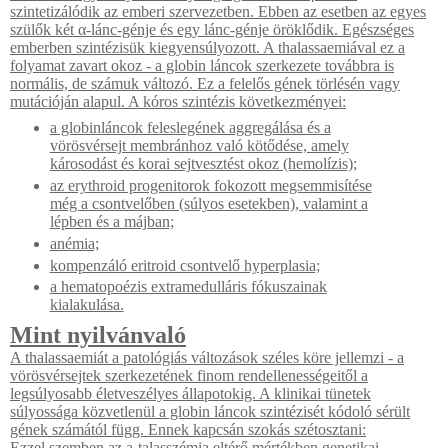
szintetizálódik az emberi szervezetben. Ebben az esetben az egyes
szülők két α-lánc-génje és egy lánc-génje öröklődik. Egészséges
emberben szintézisük kiegyensúlyozott. A thalassaemiával ez a
folyamat zavart okoz - a globin láncok szerkezete továbbra is
normális, de számuk változó. Ez a felelős gének törlésén vagy
mutációján alapul. A kóros szintézis következményei:
a globinláncok feleslegének aggregálása és a
vörösvérsejt membránhoz való kötődése, amely
károsodást és korai sejtvesztést okoz (hemolízis);
az erythroid progenitorok fokozott megsemmisítése
még a csontvelőben (súlyos esetekben), valamint a
lépben és a májban;
anémia;
kompenzáló eritroid csontvelő hyperplasia;
a hematopoézis extramedulláris fókuszainak
kialakulása.
Mint nyilvánvaló
A thalassaemiát a patológiás változások széles köre jellemzi - a
vörösvérsejtek szerkezetének finom rendellenességeitől a
legsúlyosabb életveszélyes állapotokig. A klinikai tünetek
súlyossága közvetlenül a globin láncok szintézisét kódoló sérült
gének számától függ. Ennek kapcsán szokás szétosztani:
Ezzel szemben az a-talasszémia eltérő mértékben genetikai