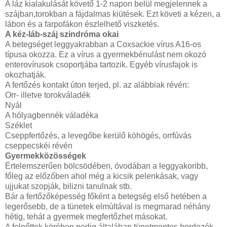
A láz kialakulását követő 1-2 napon belül megjelennek a
szájban,torokban a fájdalmas kiütések. Ezt követi a kézen, a
lábon és a farpofákon észlelhető viszketés.
A kéz-láb-száj szindróma okai
A betegséget leggyakrabban a Coxsackie vírus A16-os
típusa okozza. Ez a vírus a gyermekbénulást nem okozó
enterovírusok csoportjába tartozik. Egyéb vírusfajok is
okozhatják.
A fertőzés kontakt úton terjed, pl. az alábbiak révén:
Orr- illetve torokváladék
Nyál
A hólyagbennék váladéka
Széklet
Cseppfertőzés, a levegőbe kerülő köhögés, orrfúvás
cseppecskéi révén
Gyermekközösségek
Értelemszerűen bölcsödében, óvodában a leggyakoribb,
főleg az előzőben ahol még a kicsik pelenkásak, vagy
ujjukat szopják, bilizni tanulnak stb.
Bár a fertőzőképesség főként a betegség első hetében a
legerősebb, de a tünetek elmúltával is megmarad néhány
hétig, tehát a gyermek megfertőzhet másokat.
A felnőttek körében pedig általában tünetmentes hordozók