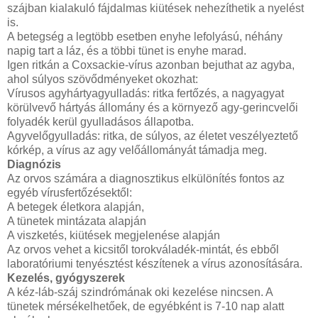
szájban kialakuló fájdalmas kiütések nehezíthetik a nyelést
is.
A betegség a legtöbb esetben enyhe lefolyású, néhány
napig tart a láz, és a többi tünet is enyhe marad.
Igen ritkán a Coxsackie-vírus azonban bejuthat az agyba,
ahol súlyos szövődményeket okozhat:
Vírusos agyhártyagyulladás: ritka fertőzés, a nagyagyat
körülvevő hártyás állomány és a környező agy-gerincvelői
folyadék kerül gyulladásos állapotba.
Agyvelőgyulladás: ritka, de súlyos, az életet veszélyeztető
kórkép, a vírus az agy velőállományát támadja meg.
Diagnózis
Az orvos számára a diagnosztikus elkülönítés fontos az
egyéb vírusfertőzésektől:
A betegek életkora alapján,
A tünetek mintázata alapján
A viszketés, kiütések megjelenése alapján
Az orvos vehet a kicsitől torokváladék-mintát, és ebből
laboratóriumi tenyésztést készítenek a vírus azonosítására.
Kezelés, gyógyszerek
A kéz-láb-száj szindrómának oki kezelése nincsen. A
tünetek mérsékelhetőek, de egyébként is 7-10 nap alatt