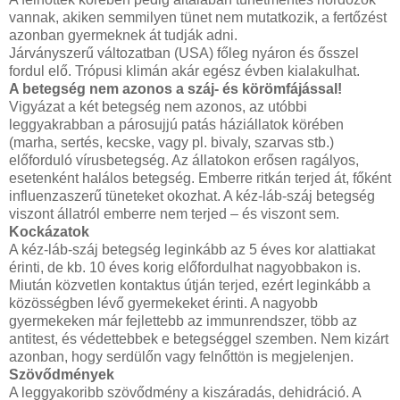
vannak, akiken semmilyen tünet nem mutatkozik, a fertőzést
azonban gyermeknek át tudják adni.
Járványszerű változatban (USA) főleg nyáron és ősszel
fordul elő. Trópusi klimán akár egész évben kialakulhat.
A betegség nem azonos a száj- és körömfájással!
Vigyázat a két betegség nem azonos, az utóbbi
leggyakrabban a párosujjú patás háziállatok körében
(marha, sertés, kecske, vagy pl. bivaly, szarvas stb.)
előforduló vírusbetegség. Az állatokon erősen ragályos,
esetenként halálos betegség. Emberre ritkán terjed át, főként
influenzaszerű tüneteket okozhat. A kéz-láb-száj betegség
viszont állatról emberre nem terjed – és viszont sem.
Kockázatok
A kéz-láb-száj betegség leginkább az 5 éves kor alattiakat
érinti, de kb. 10 éves korig előfordulhat nagyobbakon is.
Miután közvetlen kontaktus útján terjed, ezért leginkább a
közösségben lévő gyermekeket érinti. A nagyobb
gyermekeken már fejlettebb az immunrendszer, több az
antitest, és védettebbek e betegséggel szemben. Nem kizárt
azonban, hogy serdülőn vagy felnőttön is megjelenjen.
Szövődmények
A leggyakoribb szövődmény a kiszáradás, dehidráció. A