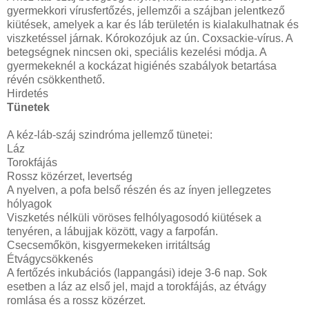
gyermekkori vírusfertőzés, jellemzői a szájban jelentkező
kiütések, amelyek a kar és láb területén is kialakulhatnak és
viszketéssel járnak. Kórokozójuk az ún. Coxsackie-vírus. A
betegségnek nincsen oki, speciális kezelési módja. A
gyermekeknél a kockázat higiénés szabályok betartása
révén csökkenthető.
Hirdetés
Tünetek
A kéz-láb-száj szindróma jellemző tünetei:
Láz
Torokfájás
Rossz közérzet, levertség
A nyelven, a pofa belső részén és az ínyen jellegzetes
hólyagok
Viszketés nélküli vöröses felhólyagosodó kiütések a
tenyéren, a lábujjak között, vagy a farpofán.
Csecsemőkön, kisgyermekeken irritáltság
Étvágycsökkenés
A fertőzés inkubációs (lappangási) ideje 3-6 nap. Sok
esetben a láz az első jel, majd a torokfájás, az étvágy
romlása és a rossz közérzet.