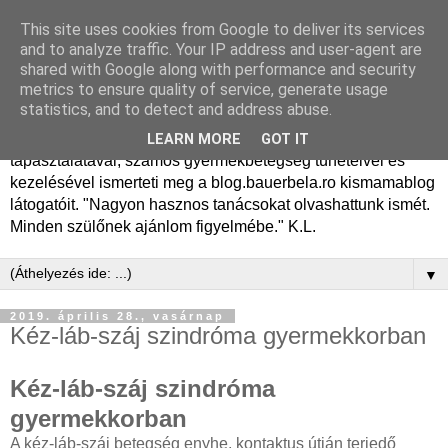
This site uses cookies from Google to deliver its services
Dr. Bauer Béla Ph.D.
and to analyze traffic. Your IP address and user-agent are
shared with Google along with performance and security
gyermekgyógyász
metrics to ensure quality of service, generate usage
statistics, and to detect and address abuse.
Dr. Bauer Béla Ph.D. gyermekgyógyász főorvos, 50 éves
LEARN MORE
GOT IT
tapasztalatával, számos gyermekbetegség tüneteivel és
kezelésével ismerteti meg a blog.bauerbela.ro kismamablog
látogatóit. "Nagyon hasznos tanácsokat olvashattunk ismét.
Minden szülőnek ajánlom figyelmébe." K.L.
▼
2019. április 28., vasárnap
Kéz-láb-száj szindróma gyermekkorban
Kéz-láb-száj szindróma
gyermekkorban
A kéz-láb-száj betegség enyhe, kontaktus útján terjedő