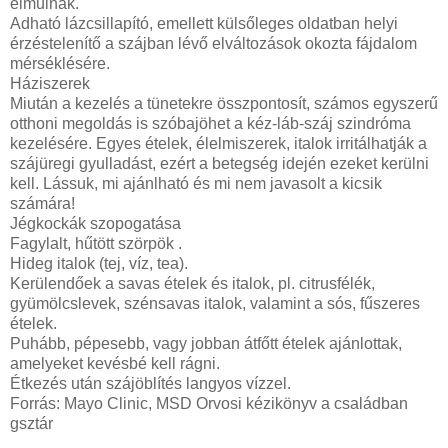
elmúlnak.
Adható lázcsillapító, emellett külsőleges oldatban helyi
érzéstelenítő a szájban lévő elváltozások okozta fájdalom
mérséklésére.
Háziszerek
Miután a kezelés a tünetekre összpontosít, számos egyszerű
otthoni megoldás is szóbajöhet a kéz-láb-száj szindróma
kezelésére. Egyes ételek, élelmiszerek, italok irritálhatják a
szájüregi gyulladást, ezért a betegség idején ezeket kerülni
kell. Lássuk, mi ajánlható és mi nem javasolt a kicsik
számára!
Jégkockák szopogatása
Fagylalt, hűtött szörpök .
Hideg italok (tej, víz, tea).
Kerülendőek a savas ételek és italok, pl. citrusfélék,
gyümölcslevek, szénsavas italok, valamint a sós, fűszeres
ételek.
Puhább, pépesebb, vagy jobban átfőtt ételek ajánlottak,
amelyeket kevésbé kell rágni.
Étkezés után szájöblítés langyos vízzel.
Forrás: Mayo Clinic, MSD Orvosi kézikönyv a családban
gsztár