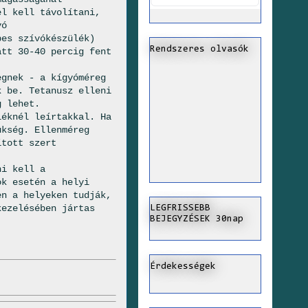
el kell távolítani,
vó
pes szívókészülék)
Rendszeres olvasók
att 30-40 percig fent
egnek - a kígyóméreg
k be. Tetanusz elleni
g lehet.
léknél leírtakkal. Ha
ükség. Ellenméreg
ított szert
ni kell a
ok esetén a helyi
en a helyeken tudják,
kezelésében jártas
LEGFRISSEBB
BEJEGYZÉSEK 30nap
Érdekességek