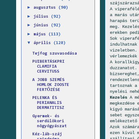
szájszárazs
►
augusztus
(90)
A viperafél
a marás utá
►
július
(92)
harapás ter
►
június
(92)
meg. Kezelé
erekben ped
►
május
(113)
Sok viperaf
▼
április
(128)
indulhatnak
vizeletben.
Tejfog szuvasodása
vérlemezkék
A korallkíg
PUIBERTÁSKPRI
CLAMIFIA
duzzanatot.
CERVITUSS
bizsereghet
rendezetlen
A JOBB SZEMÉS
HOMLOK ZOOSTE
tartoznak a
FERTŐZÉSE
nyelési neh
Kezelés
A mé
PELENKA ÉS
megkezdése 
PERIANALIS
DERMATITISZ
kígyó marás
sebet egysz
Gyermek- és
emlékeztető
serdülôkori
nôgyógyászat
Azok számár
ezen kívül 
Kéz-láb-száj
szállítani 