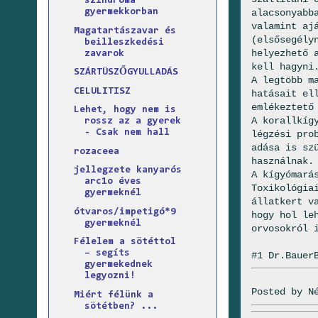
szindróma
alacsonyabb
gyermekkorban
valamint aj
Magatartászavar és
(elsősegély
beilleszkedési
helyezhető 
zavarok
kell hagyni
SZÁRTÜSZŐGYULLADÁS
A legtöbb m
CELULITISZ
hatásait el
emlékeztető
Lehet, hogy nem is
A korallkíg
rossz az a gyerek
- Csak nem hall
légzési pro
adása is sz
rozaceea
használnak.
jellegzete kanyarós
A kígyómará
arc1o éves
Toxikológia
gyermeknél
állatkert v
ótvaros/impetigó*9
hogy hol le
gyermeknél
orvosokról 
Félelem a sötéttol
– segíts
#1 Dr.Bauer
gyermekednek
legyozni!
Posted by
N
Miért félünk a
sötétben? ...