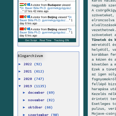
káros hatás
nagyobb sze
A visitor from
Budapest
viewed
"
Dr. Bauer Béla Ph.D. gyermekgyógyász:
A csörgőkíg
…
"
17 hrs 42 mins ago
szöveteket,
A visitor from
Beijing
viewed "
Dr.
elroncsolva
Bauer Béla Ph.D. gyermekgyógyász:…
"
1
day 6 hrs ago
elváltozáso
A visitor from
Beijing
viewed "
Dr.
vezethetnek
Bauer Béla Ph.D. gyermekgyógyász:…
"
1
szöveteket 
day 6 hrs ago
Tünetek és 
Get Script
Real Time
Tracking ON
méretétől é
helyétől, v
korábban fe
Blogarchívum
a kézen és 
►
követően a 
2022
(92)
Ezek a tüne
►
2021
(612)
az igen súl
►
fognyomokró
2020
(747)
fellépő biz
▼
2019
(1135)
harapása ut
►
december
(69)
Kezelés nél
érintett te
►
november
(82)
Esetleges t
►
október
(66)
pulzus, ver
Mojave-csör
►
szeptember
(90)