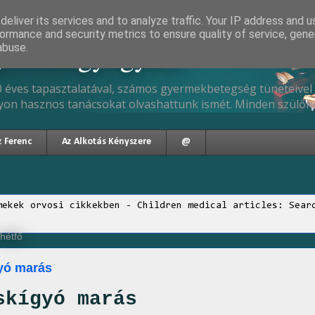
eliver its services and to analyze traffic. Your IP address and 
ormance and security metrics to ensure quality of service, gen
gyermekgyógyász
abuse.
 éves tapasztalatával, számos gyermekbetegség tüneteivel 
yon hasznos tanácsokat olvashattunk ismét. Minden szülőne
z Ferenc
Az Alkotás Kényszere
@
mekek orvosi cikkekben - Children medical articles: Sear
 hétfő
yó marás
skígyó marás