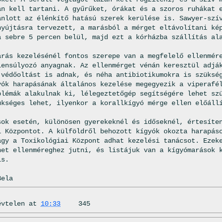
an kell tartani. A gyűrűket, órákat és a szoros ruhákat 
ánlott az élénkítő hatású szerek kerülése is. Sawyer-szí
nyújtásra tervezett, a marásból a mérget eltávolítani ké
a sebre 5 percen belül, majd ezt a kórházba szállítás al
.
arás kezelésénél fontos szerepe van a megfelelő ellenmér
lensúlyozó anyagnak. Az ellenmérget vénán keresztül adjá
 védőoltást is adnak, és néha antibiotikumokra is szüksé
yók harapásának általános kezelése megegyezik a viperafé
blémák alakulnak ki, lélegeztetőgép segítségére lehet sz
ükséges lehet, ilyenkor a korallkígyó mérge ellen előáll
sok esetén, különösen gyerekeknél és időseknél, értesíte
i Központot. A külföldről behozott kígyók okozta harapás
agy a Toxikológiai Központ adhat kezelési tanácsot. Ezek
het ellenméreghez jutni, és listájuk van a kígyómarások 
is.
Bela
évtelen
at
10:33
345