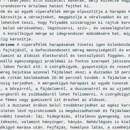
ú - fehérjéből álló összetett keverék, mely közvetve vag
rvrendszerre ártalmas hatást fejthet ki.
yók és az egyéb viperafélék mérge elpusztítja a harapás 
 károsítja a vérsejteket, meggátolja a véralvadást és az
 lehetővé teszi, hogy folyadék szivárogjon ki rajtuk ker
k belső vérzésekhez, légzőszervi, szív-, és veseelégtele
. A korallkígyó mérge az idegrendszer működésére hat, mí
alig károsítja.
kórisme
A viperafélék harapásának tünetei igen különbözőe
s fajtájától, a befecskendezett méreg mennyiségétől és e
alamint az áldozat életkorától és testsúlyától függően. 
nnálló egészségügyi problémái is fontos szerepet játszan
a lábon fordul elő. A csörgőkígyók, gyapotszájú és rezes
méreg bejutása azonnal fájdalmat okoz; a duzzadás 10 per
tek ritkán késlekednek 20-30 percnél tovább. A fájdalom 
yosig terjedhet. A mérgeskígyó-harapást az egyéb tünetek
l, a bőrpírról, a fájdalomról, a duzzanatról és az ujjak
sergésről és zsibbadásról lehet felismerni. A csörgőkígy
án fémes vagy gumiszerű ízt érezhet az áldozat.
kül a duzzanat órákon belül továbbterjedhet az egész kar
rületen lévő nyirokcsomók is megduzzadhatnak és fájdalma
ovábbi tünetek: láz, hidegrázás, általános gyengeség, sz
ítékezés, valamint hányinger, hányás. Nehézlégzés is kia
gőkígyó marása után. Fejfájás, homályos látás, a szemhéj