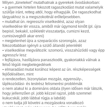
Milyen „tüneteket” mutathatnak a gyerekek óvodáskorban:
• a gyermek hirtelen fokozott ragaszkodást mutat valamelyik
szülője iránt, retteg attól, hogy elhagyják. De ragaszkodhat
tárgyakhoz is a megszokottnál erőteljesebben.
• mutathat ún. regresszív viselkedést, azaz olyan
viselkedése tér vissza, amiből már úgymond kinőtt (pl. újra
bepisil, bekakil, székletét visszatartja, cumizni kezd,
cumisüvegből akar enni)
• megjelenhet újra a szeparációs szorongás, azaz
fokozottabban igényli a szülő állandó jelenlétét
• viselkedése megváltozik: szomorú, visszahúzódó vagy épp
agresszív lesz
• fejfájásra, hasfájásra panaszkodik, gyakoriakká válnak a
felső légúti megbetegedések
• elmaradást mutat korához képest az ún. részképességek
fejlődésében, mint
o rendezetlen, bizonytalan mozgás, egyensúly-,
tájékozódási- és testrész felismerési problémák
o nem alakul ki a domináns oldala (ilyen idősen már látszik,
hogy jellemzően pl. jobb kézzel rajzol, jobb szemmel
kukucskál, jobb lábbal rúgja a labdát)
o nem tudja jól követni a mozgásokra vonatkozó