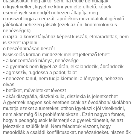
utasításokat, még akkor sem, ha előtte bemutatják
o figyelmetlen, figyelme könnyen elterelhető, képek,
események sorrendjét nehezen állapítja meg
o rosszul fogja a ceruzát, aprólékos mozdulatokat igénylő
játékokat nehezen játszik (ezek az ún. finommotorikus
nehézségek)
o rajzai a korosztályához képest kuszák, elmaradottak, nem
is szeret rajzolni
o beszédhibásan beszél
Kisiskolás korban mindezek mellett jellemző lehet:
• a koncentráció hiánya, nehézsége
• a gyermek nem figyel az órán, elkalandozik, ábrándozik
• agresszív, rugdossa a padot, falat
• nehezen tanul, nem tudja kiemelni a lényeget, nehezen
olvas
• betűket, műveleteket téveszt
• akár diszgráfia, diszkalkulia, diszlexia is jelentkezhet
A gyermek nagyon sok esetben csak az óvodában/iskolában
mutatja ezeket a tüneteket, otthon igyekszik jól viselkedni,
nem akar még ő is problémát okozni. Ezért nagyon fontos,
hogy a pedagógusok felismerjék a gyerek tüneteit, és azt
jelezzék a szülők felé. Nem feladatuk viszont, hogy
megoldják a családi konfliktusokat, nehézségeket, hiszen ők