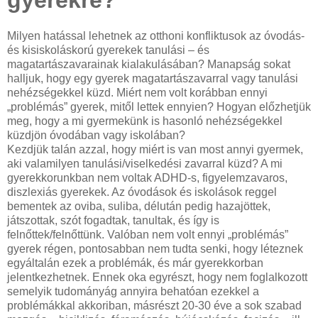
Milyen hatással lehetnek az otthoni konfliktusok az óvodás-
és kisiskoláskorú gyerekek tanulási – és
magatartászavarainak kialakulásában? Manapság sokat
halljuk, hogy egy gyerek magatartászavarral vagy tanulási
nehézségekkel küzd. Miért nem volt korábban ennyi
„problémás” gyerek, mitől lettek ennyien? Hogyan előzhetjük
meg, hogy a mi gyermekünk is hasonló nehézségekkel
küzdjön óvodában vagy iskolában?
Kezdjük talán azzal, hogy miért is van most annyi gyermek,
aki valamilyen tanulási/viselkedési zavarral küzd? A mi
gyerekkorunkban nem voltak ADHD-s, figyelemzavaros,
diszlexiás gyerekek. Az óvodások és iskolások reggel
bementek az oviba, suliba, délután pedig hazajöttek,
játszottak, szót fogadtak, tanultak, és így is
felnőttek/felnőttünk. Valóban nem volt ennyi „problémás”
gyerek régen, pontosabban nem tudta senki, hogy léteznek
egyáltalán ezek a problémák, és már gyerekkorban
jelentkezhetnek. Ennek oka egyrészt, hogy nem foglalkozott
semelyik tudományág annyira behatóan ezekkel a
problémákkal akkoriban, másrészt 20-30 éve a sok szabad