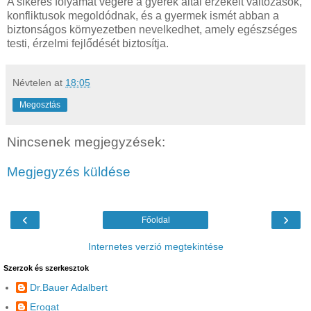
A sikeres folyamat végére a gyerek által érzékelt változások,
konfliktusok megoldódnak, és a gyermek ismét abban a
biztonságos környezetben nevelkedhet, amely egészséges
testi, érzelmi fejlődését biztosítja.
Névtelen
at
18:05
Megosztás
Nincsenek megjegyzések:
Megjegyzés küldése
‹
›
Főoldal
Internetes verzió megtekintése
Szerzok és szerkesztok
Dr.Bauer Adalbert
Erogat