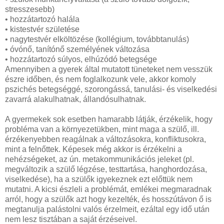
stresszesebb)
• hozzátartozó halála
• kistestvér születése
• nagytestvér elköltözése (kollégium, továbbtanulás)
• óvónő, tanítónő személyének változása
• hozzátartozó súlyos, elhúzódó betegsége
Amennyiben a gyerek által mutatott tüneteket nem vesszük
észre időben, és nem foglalkozunk vele, akkor komoly
pszichés betegséggé, szorongássá, tanulási- és viselkedési
zavarrá alakulhatnak, állandósulhatnak.
A gyermekek sok esetben hamarabb látják, érzékelik, hogy
probléma van a környezetükben, mint maga a szülő, ill.
érzékenyebben reagálnak a változásokra, konfliktusokra,
mint a felnőttek. Képesek még akkor is érzékelni a
nehézségeket, az ún. metakommunikációs jeleket (pl.
megváltozik a szülő légzése, testtartása, hanghordozása,
viselkedése), ha a szülők igyekeznek ezt előttük nem
mutatni. A kicsi észleli a problémát, emlékei megmaradnak
arról, hogy a szülők azt hogy kezelték, és hosszútávon ő is
megtanulja palástolni valós érzelmeit, ezáltal egy idő után
nem lesz tisztában a saját érzéseivel.