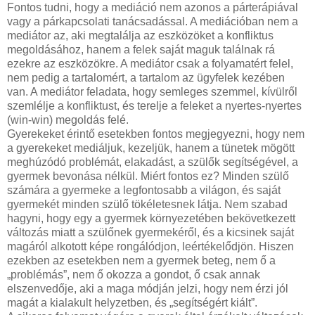
Fontos tudni, hogy a mediáció nem azonos a párterápiával
vagy a párkapcsolati tanácsadással. A mediációban nem a
mediátor az, aki megtalálja az eszközöket a konfliktus
megoldásához, hanem a felek saját maguk találnak rá
ezekre az eszközökre. A mediátor csak a folyamatért felel,
nem pedig a tartalomért, a tartalom az ügyfelek kezében
van. A mediátor feladata, hogy semleges szemmel, kívülről
szemlélje a konfliktust, és terelje a feleket a nyertes-nyertes
(win-win) megoldás felé.
Gyerekeket érintő esetekben fontos megjegyezni, hogy nem
a gyerekeket mediáljuk, kezeljük, hanem a tünetek mögött
meghúzódó problémát, elakadást, a szülők segítségével, a
gyermek bevonása nélkül. Miért fontos ez? Minden szülő
számára a gyermeke a legfontosabb a világon, és saját
gyermekét minden szülő tökéletesnek látja. Nem szabad
hagyni, hogy egy a gyermek környezetében bekövetkezett
változás miatt a szülőnek gyermekéről, és a kicsinek saját
magáról alkotott képe rongálódjon, leértékelődjön. Hiszen
ezekben az esetekben nem a gyermek beteg, nem ő a
„problémás”, nem ő okozza a gondot, ő csak annak
elszenvedője, aki a maga módján jelzi, hogy nem érzi jól
magát a kialakult helyzetben, és „segítségért kiált”.