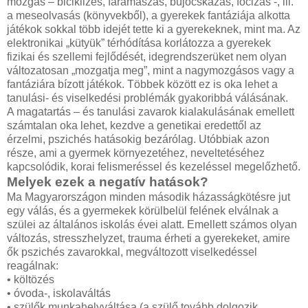
mozgás – biciklizés, fáramászás, bújócskázás, focizás -, ill.
a meseolvasás (könyvekből), a gyerekek fantáziája alkotta
játékok sokkal több idejét tette ki a gyerekeknek, mint ma. Az
elektronikai „kütyük” térhódítása korlátozza a gyerekek
fizikai és szellemi fejlődését, idegrendszerüket nem olyan
változatosan „mozgatja meg”, mint a nagymozgásos vagy a
fantáziára bízott játékok. Többek között ez is oka lehet a
tanulási- és viselkedési problémák gyakoribbá válásának.
A magatartás – és tanulási zavarok kialakulásának emellett
számtalan oka lehet, kezdve a genetikai eredettől az
érzelmi, pszichés hatásokig bezárólag. Utóbbiak azon
része, ami a gyermek környezetéhez, neveltetéséhez
kapcsolódik, korai felismeréssel és kezeléssel megelőzhető.
Melyek ezek a negatív hatások?
Ma Magyarországon minden második házasságkötésre jut
egy válás, és a gyermekek körülbelül felének elválnak a
szülei az általános iskolás évei alatt. Emellett számos olyan
változás, stresszhelyzet, trauma érheti a gyerekeket, amire
ők pszichés zavarokkal, megváltozott viselkedéssel
reagálnak:
• költözés
• óvoda-, iskolaváltás
• szülők munkahelyváltása (a szülő tovább dolgozik,