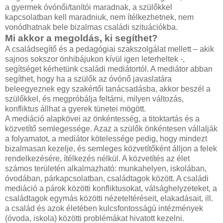
a gyermek óvónői/tanítói maradnak, a szülőkkel
kapcsolatban kell maradniuk, nem ítélkezhetnek, nem
vonódhatnak bele bizalmas családi szituációkba.
Mi akkor a megoldás, ki segíthet?
A családsegítő és a pedagógiai szakszolgálat mellett – akik
sajnos sokszor önhibájukon kívül igen leterheltek -,
segítséget kérhetünk családi mediátortól. A mediátor abban
segíthet, hogy ha a szülők az óvónő javaslatára
beleegyeznek egy szakértői tanácsadásba, akkor beszél a
szülőkkel, és megpróbálja feltárni, milyen változás,
konfliktus állhat a gyerek tünetei mögött.
A mediáció alapkövei az önkéntesség, a titoktartás és a
közvetítő semlegessége. Azaz a szülők önkéntesen vállalják
a folyamatot, a mediátor kötelessége pedig, hogy mindezt
bizalmasan kezelje, és semleges közvetítőként álljon a felek
rendelkezésére, ítélkezés nélkül. A közvetítés az élet
számos területén alkalmazható: munkahelyen, iskolában,
óvodában, párkapcsolatban, családtagok között. A családi
mediáció a párok közötti konfliktusokat, válsághelyzeteket, a
családtagok egymás közötti nézeteltéréseit, elakadásait, ill.
a család és azok életében kulcsfontosságú intézmények
(óvoda, iskola) közötti problémákat hivatott kezelni.