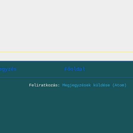
egyzés
Főoldal
Feliratkozás:
Megjegyzések küldése (Atom)