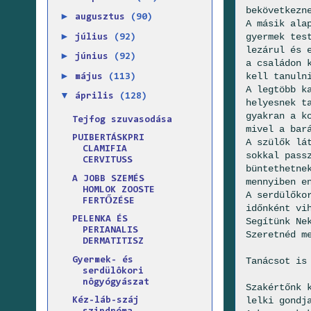
bekövetkezn
►
augusztus
(90)
A másik ala
►
gyermek tes
július
(92)
lezárul és 
►
június
(92)
a családon 
►
kell tanuln
május
(113)
A legtöbb k
▼
április
(128)
helyesnek t
gyakran a k
Tejfog szuvasodása
mivel a bar
PUIBERTÁSKPRI
A szülők lá
CLAMIFIA
sokkal pass
CERVITUSS
büntethetne
A JOBB SZEMÉS
mennyiben e
HOMLOK ZOOSTE
A serdülőko
FERTŐZÉSE
időnként vi
PELENKA ÉS
Segítünk Ne
PERIANALIS
Szeretnéd m
DERMATITISZ
Gyermek- és
Tanácsot is
serdülôkori
nôgyógyászat
Szakértőnk 
lelki gondj
Kéz-láb-száj