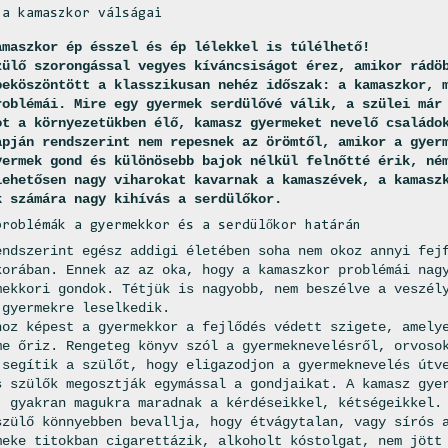
 a kamaszkor válságai
amaszkor ép ésszel és ép lélekkel is túlélhető!
zülő szorongással vegyes kíváncsiságot érez, amikor rádö
beköszöntött a klasszikusan nehéz időszak: a kamaszkor, 
roblémái. Mire egy gyermek serdülővé válik, a szülei már
ot a környezetükben élő, kamasz gyermeket nevelő családo
apján rendszerint nem repesnek az örömtől, amikor a gyer
yermek gond és különösebb bajok nélkül felnőtté érik, né
lehetősen nagy viharokat kavarnak a kamaszévek, a kamasz
k számára nagy kihívás a serdülőkor.
problémák a gyermekkor és a serdülőkor határán
endszerint egész addigi életében soha nem okoz annyi fej
korában. Ennek az az oka, hogy a kamaszkor problémái nag
mekkori gondok. Tétjük is nagyobb, nem beszélve a veszél
 gyermekre leselkedik.
hoz képest a gyermekkor a fejlődés védett szigete, amely
me őriz. Rengeteg könyv szól a gyermeknevelésről, orvoso
 segítik a szülőt, hogy eligazodjon a gyermeknevelés útv
s szülők megosztják egymással a gondjaikat. A kamasz gye
, gyakran magukra maradnak a kérdéseikkel, kétségeikkel.
szülő könnyebben bevallja, hogy étvágytalan, vagy sírós 
meke titokban cigarettázik, alkoholt kóstolgat, nem jött