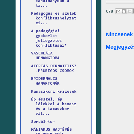
tanulmányban a
ta...
678
Pedagógus és szülők
konfliktushelyzet
ei...
A pedagógiai
Nincsenek
gyakorlat
jellegzetes
konfliktusai*
Megjegyzé
VASCULÁIA
HEMANGIOMA
ATÓPIÁS DERMATITISZ
-PRURIGÓS CSOMÓK
EPIDERMALIS
HAMARTOMÁK
Kamaszkori krízesek
Ép ésszel, ép
lélekkel A kamasz
és a kamaszkor
vál...
Serdülőkor
MÁNIAKUS HAJTÉPÉS