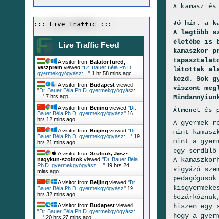
A kamasz és
Jó hír: a k
::: Live Traffic :::
A legtöbb s
életébe is 
Live Traffic Feed
kamaszkor p
tapasztalat
A visitor from
Balatonfured,
Veszprem
viewed "
Dr. Bauer Béla Ph.D.
látottak al
gyermekgyógyász:…
"
1 hr 58 mins ago
kezd. Sok g
A visitor from
Budapest
viewed
viszont meg
"
Dr. Bauer Béla Ph.D. gyermekgyógyász:
Mindannyiun
…
"
7 hrs ago
A visitor from
Beijing
viewed "
Dr.
Átmenet és 
Bauer Béla Ph.D. gyermekgyógyász
"
16
hrs 12 mins ago
A gyermek r
A visitor from
Beijing
viewed "
Dr.
mint kamasz
Bauer Béla Ph.D. gyermekgyógyász:…
"
19
mint a gyer
hrs 21 mins ago
egy serdülő
A visitor from
Szolnok, Jasz-
A kamaszkor
nagykun-szolnok
viewed "
Dr. Bauer Béla
Ph.D. gyermekgyógyász:…
"
19 hrs 24
vigyázó sze
mins ago
pedagógusok
A visitor from
Beijing
viewed "
Dr.
kisgyermeke
Bauer Béla Ph.D. gyermekgyógyász
"
19
hrs 32 mins ago
bezárkóznak
hiszen egy 
A visitor from
Budapest
viewed
"
Dr. Bauer Béla Ph.D. gyermekgyógyász:
hogy a gyer
…
"
20 hrs 27 mins ago