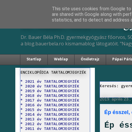
This site uses cookies from Google to d
are shared with Google along with perf
Dr. Bauer Béla Ph.D. 
statistics, and to detect and address 
Dr. Bauer Béla Ph.D. gyermekgyógyász főorvos, 50
a blog.bauerbela.ro kismamablog látogatóit. "Nag
Startlap
Weblap
Önéletrajz
Pápai Pári
ENCIKLOPÉDIA TARTALOMJEGYZÉK
* 2021 év TARTALOMJEGYZÉK
Keresés: gyer
* 2020 év TARTALOMJEGYZÉK
* 2019 év TARTALOMJEGYZÉK
* 2018 év TARTALOMJEGYZÉK
2019. április 23.
* 2017 év TARTALOMJEGYZÉK
* 2016 év TARTALOMJEGYZÉK
* 2015 év TARTALOMJEGYZÉK
Ép ésszel,
* 2014 év TARTALOMJEGYZÉK
* 2013 év TARTALOMJEGYZÉK
Ép és
* 2012 év TARTALOMJEGYZÉK
* 2011 év TARTALOMJEGYZÉK