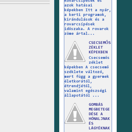
Rovarcsípések és
azok hatásai
képekben Itt a nyár,
a kerti programok,
kirándulások és a
rovarcsípések
időszaka. A rovarok
zöme ártal...
CSECSEMŐS
ZÉKLET
KÉPEKBEN
Csecsemős
zéklet
képekben A csecsemő
széklete változó,
mert függ a gyermek
életkorától,
étrendjétől,
valamint egészségi
állapotától ...
GOMBÁS
MEGBETEGE
DÉSE A
HÓNALJNAK
ÉS
LÁGYÉKNAK