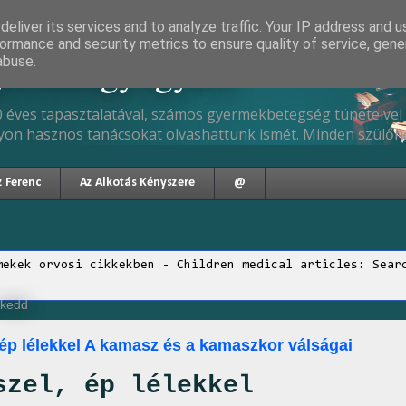
eliver its services and to analyze traffic. Your IP address and 
ormance and security metrics to ensure quality of service, gen
gyermekgyógyász
abuse.
 éves tapasztalatával, számos gyermekbetegség tüneteivel 
yon hasznos tanácsokat olvashattunk ismét. Minden szülőne
z Ferenc
Az Alkotás Kényszere
@
mekek orvosi cikkekben - Children medical articles: Sear
, kedd
 ép lélekkel A kamasz és a kamaszkor válságai
szel, ép lélekkel