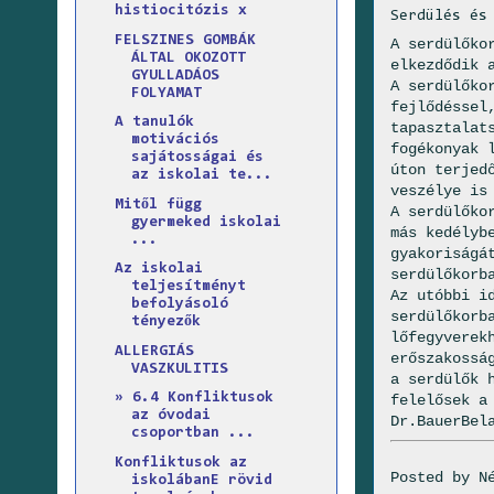
histiocitózis x
Serdülés és
FELSZINES GOMBÁK
A serdülőko
ÁLTAL OKOZOTT
elkezdődik 
GYULLADÁOS
A serdülőko
FOLYAMAT
fejlődéssel
A tanulók
tapasztalat
motivációs
fogékonyak 
sajátosságai és
úton terjed
az iskolai te...
veszélye is
Mitől függ
A serdülőko
gyermeked iskolai
más kedélyb
...
gyakoriságá
Az iskolai
serdülőkorb
teljesítményt
Az utóbbi i
befolyásoló
serdülőkorb
tényezők
lőfegyverek
ALLERGIÁS
erőszakossá
VASZKULITIS
a serdülők 
» 6.4 Konfliktusok
felelősek a
az óvodai
Dr.BauerBel
csoportban ...
Konfliktusok az
Posted by
N
iskolábanE rövid