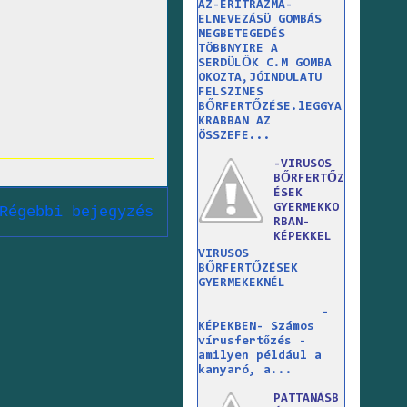
AZ-ERITRAZMA-
ELNEVEZÁSÜ GOMBÁS
MEGBETEGEDÉS
TÖBBNYIRE A
SERDÜLŐK C.M GOMBA
OKOZTA,JÓINDULATU
FELSZINES
BŐRFERTŐZÉSE.lEGGYA
KRABBAN AZ
ÖSSZEFE...
-VIRUSOS
BŐRFERTŐZ
ÉSEK
GYERMEKKO
Régebbi bejegyzés
RBAN-
KÉPEKKEL
VIRUSOS
BŐRFERTŐZÉSEK
GYERMEKEKNÉL
-
KÉPEKBEN- Számos
vírusfertőzés -
amilyen például a
kanyaró, a...
PATTANÁSB