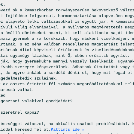
ek.
pvető ok a kamaszkorban törvényszerűen bekövetkező válto
ti fejlődése felgyorsul, hormonháztartása alapvetően meg
ez alapvető lelki változásokkal is együtt jár. A kamaszn
kívüli világ elvárásaival, a nyilvános megmérettetés meg
ia önálló döntéseket hozni, ki kell alakítania saját ide
amasz gyermek arra törekszik, hogy másként viselkedjen, 
artanak, s ez néha valóban rendellenes magatartást jelen
ortársak által képviselt értékeknek és viselkedésmódokna
átai ugyanúgy lázadnak, mint Ő, ebben erősítik egymást.
tják, hogy gyermekükre mennyi veszély leselkedik, ugyana
zívabb szerepre kényszerülnek. Adhatnak útmutatást vagy 
k, de egyre inkább a serdülő dönti el, hogy mit fogad el
ngedelmeskedik szüleinek.
r az összes érintett fél számára megpróbáltatásokkal tel
harossá válhat.
ked
egosztani valakivel gondjaidat?
 szeretnél kapni?
készséggel válaszol, ha aktuális családi problémáiddal, 
aiddal keresed fel őt.
Kattints ide »