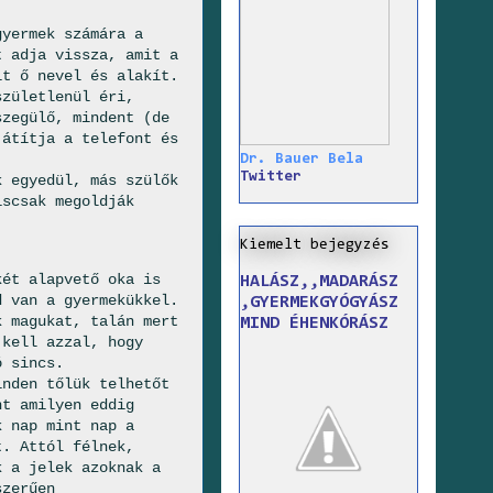
gyermek számára a
t adja vissza, amit a
it ő nevel és alakít.
születlenül éri,
szegülő, mindent (de
játítja a telefont és
Dr. Bauer Bela
Twitter
k egyedül, más szülők
iscsak megoldják
Kiemelt bejegyzés
két alapvető oka is
HALÁSZ,,MADARÁSZ
d van a gyermekükkel.
,GYERMEKGYÓGYÁSZ
k magukat, talán mert
MIND ÉHENKÓRÁSZ
 kell azzal, hogy
ó sincs.
inden tőlük telhetőt
nt amilyen eddig
k nap mint nap a
t. Attól félnek,
k a jelek azoknak a
szerűen