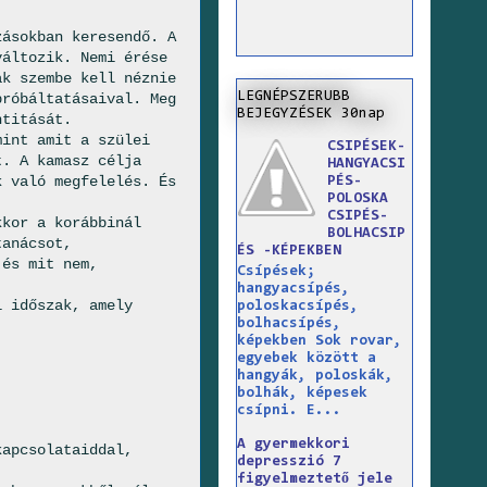
zásokban keresendő. A
változik. Nemi érése
ak szembe kell néznie
LEGNÉPSZERUBB
próbáltatásaival. Meg
BEJEGYZÉSEK 30nap
ntitását.
mint amit a szülei
CSIPÉSEK-
t. A kamasz célja
HANGYACSI
k való megfelelés. És
PÉS-
POLOSKA
CSIPÉS-
kkor a korábbinál
BOLHACSIP
tanácsot,
ÉS -KÉPEKBEN
 és mit nem,
Csípések;
hangyacsípés,
i időszak, amely
poloskacsípés,
bolhacsípés,
képekben Sok rovar,
egyebek között a
hangyák, poloskák,
bolhák, képesek
csípni. E...
A gyermekkori
kapcsolataiddal,
depresszió 7
figyelmeztető jele