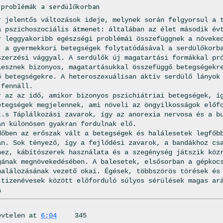
 problémák a serdülőkorban
r jelentős változások ideje, melynek során felgyorsul a 
a pszichoszociális átmenet: általában az élet második év
r leggyakoribb egészségi problémái összefüggnek a növeke
, a gyermekkori betegségek folytatódásával a serdülőkorb
szerzési vággyal. A serdülők új magatartási formákkal pr
lesznek bizonyos, magatartásukkal összefüggő betegségekr
ő betegségekre. A heteroszexuálisan aktív serdülő lányok
 fennáll.
r az az idő, amikor bizonyos pszichiátriai betegségek, í
etegségek megjelennek, ami növeli az öngyilkosságok előf
t.s Táplálkozási zavarok, így az anorexia nervosa és a b
an különösen gyakran fordulnak elő.
dőben az erőszak vált a betegségek és halálesetek legfőb
an. Sok tényező, így a fejlődési zavarok, a bandákhoz cs
hez, kábítószerek használata és a szegénység játszik köz
gának megnövekedésében. A balesetek, elsősorban a gépkoc
halálozásának vezető okai. Égések, többszörös törések és
 tizenévesek között előforduló súlyos sérülések magas ar
a
évtelen
at
6:04
345