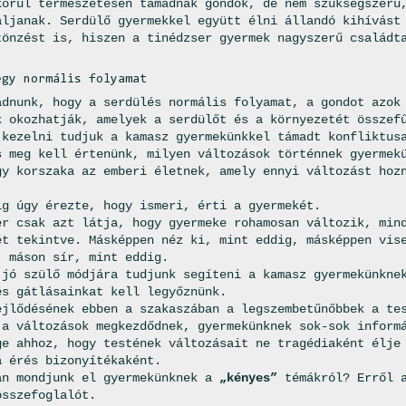
körül természetesen támadnak gondok, de nem szükségszerű
áljanak. Serdülő gyermekkel együtt élni állandó kihívást
tönzést is, hiszen a tinédzser gyermek nagyszerű családt
egy normális folyamat
adnunk, hogy a serdülés normális folyamat, a gondot azok
k okozhatják, amelyek a serdülőt és a környezetét összef
 kezelni tudjuk a kamasz gyermekünkkel támadt konfliktus
s meg kell értenünk, milyen változások történnek gyermek
gy korszaka az emberi életnek, amely ennyi változást hoz
ig úgy érezte, hogy ismeri, érti a gyermekét.
er csak azt látja, hogy gyermeke rohamosan változik, min
ét tekintve. Másképpen néz ki, mint eddig, másképpen vis
, máson sír, mint eddig.
 jó szülő módjára tudjunk segíteni a kamasz gyermekünkne
és gátlásainkat kell legyőznünk.
ejlődésének ebben a szakaszában a legszembetűnőbbek a te
 a változások megkezdődnek, gyermekünknek sok-sok inform
ge ahhoz, hogy testének változásait ne tragédiaként élje
á érés bizonyítékaként.
an mondjunk el gyermekünknek a
„kényes”
témákról? Erről
összefoglalót.