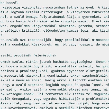
don beszél.
r kezdetéig viszonylag nyugalomban telnek az évek. A kis
nti a legfőbb érzelmi biztonságot. A kisgyermek tükörkén
anul, a szülő önmaga folytatásának látja a gyermeket, ak
ég, hogy hamis biztonságérzetbe ringatja magát. Ezért ké
dves, engedelmes kisgyermekből akaratos, goromba, szembe
 a szüleit) kritizáló, elégedetlen kamasz lesz, aki kisa
át.
kes szülők azt tapasztalják, hogy problémáikkal nincsene
kkal a gondokkal küszködnek, és jól vagy rosszul, de még
.
 szülői problémák felerősödnek
yermek szülei ritkán jutnak hathatós segítséghez. Ennek 
ik, hogy a szülők úgy érzik, elrontottak valamit, ha gon
eszélnek a problémájukról, gyakran egyenesen elszigeteli
ha megosztják másokkal a gondjaikat, akkor szembesülniük
tek el a nevelés során. Pedig erről a legtöbb esetben sz
, hogy a szülő szeretne legjobb anyuka és apuka lenni. M
nek ezért. Amikor aztán a gyermekük elkezd más lenni, mi
lők kétségbe esnek. Hol rontottam el? Teszik fel magukna
szülők önmagukat, vagy egymást hibáztatják a problémákér
ulasztottak, vagy nem vettek észre. Nem tudják, hogy eze
ak a következményei, amelyek a serdülők életében törvény