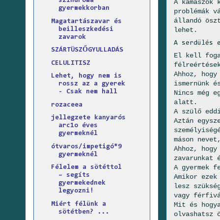
szindróma
A kamaszok 
gyermekkorban
problémák v
állandó ösz
Magatartászavar és
beilleszkedési
lehet.
zavarok
A serdülés 
SZÁRTÜSZŐGYULLADÁS
El kell fog
CELULITISZ
félreértése
Ahhoz, hogy
Lehet, hogy nem is
ismernünk é
rossz az a gyerek
- Csak nem hall
Nincs még e
alatt.
rozaceea
A szülő edd
jellegzete kanyarós
Aztán egysz
arc1o éves
személyiség
gyermeknél
máson nevet
ótvaros/impetigó*9
Ahhoz, hogy
gyermeknél
zavarunkat 
A gyermek f
Félelem a sötéttol
– segíts
Amikor ezek
gyermekednek
lesz szüksé
legyozni!
vagy férfiv
Mit és hogy
Miért félünk a
sötétben? ...
olvashatsz 