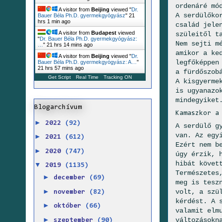
ordenáré mó
A visitor from
Beijing
viewed "
Dr.
A serdülőko
Bauer Béla Ph.D. gyermekgyógyász
"
21
hrs 1 min ago
család jele
A visitor from
Budapest
viewed
szüleitől t
"
Dr. Bauer Béla Ph.D. gyermekgyógyász:
Nem sejti m
…
"
21 hrs 14 mins ago
amikor a ke
A visitor from
Beijing
viewed "
Dr.
legfőképpen
Bauer Béla Ph.D. gyermekgyógyász: A…
"
21 hrs 57 mins ago
a fürdőszob
Get Script
Real Time
Tracking ON
A kisgyerme
is ugyanazo
mindegyiket
Blogarchívum
Kamaszkor a
►
2022
(92)
A serdülő g
van. Az egy
►
2021
(612)
Ezért nem b
►
2020
(747)
úgy érzik, 
hibát követ
▼
2019
(1135)
Természetes
►
december
(69)
meg is tesz
►
volt, a szü
november
(82)
kérdést. A 
►
október
(66)
valamit elm
►
változásokn
szeptember
(90)