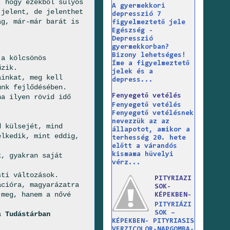
, hogy ezekből súlyos
A gyermekkori
 jelent, de jelenthet
depresszió 7
ag, már-már barát is
figyelmeztető jele
Egészség -
Depresszió
gyermekkorban?
Bizony lehetséges!
 a kölcsönös
Íme a figyelmeztető
űzik.
jelek és a
ainkat, meg kell
depress...
ünk fejlődésében.
Fenyegető vetélés
na ilyen rövid idő
Fenyegető vetélés
Fenyegető vetélésnek
nevezzük az az
d külsejét, mind
állapotot, amikor a
elkedik, mint eddig,
terhesség 20. hete
előtt a várandós
kismama hüvelyi
k, gyakran saját
vérz...
sti változások.
PITYRIAZI
ációra, magyarázatra
SOK-
 meg, hanem a nővé
KÉPEKBEN-
PITYRIÁZI
SOK –
 a
Tudástárban
KÉPEKBEN- PITYRIASIS
VERZICOLOR-NAPGOMBA-