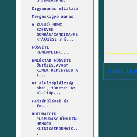
GYERMEKEKNÉL
Kígyómarás ellátása
Mérgeskígyó marás
A KÜLSŐ NEMI
SZERVEK
GOMBÁS/CANDIDA/FE
RTÁŐZÉSE 3 É...
HÚSVÉTI
REMÉNYEINK……
EMLÉKTÁR HÚSVÉTI
ÖNTÖZÉS,AVAGY
KINEK KEMÉNYEBB A
Újabb bej
T...
Az alultápláltság
okai, tünetei Az
alultáp...
Fejsérülések és
fe...
RHEUMATOID
PURPURASCHŐNLRIN-
HENOCH
KLINIKAIFORMÁIK..
.