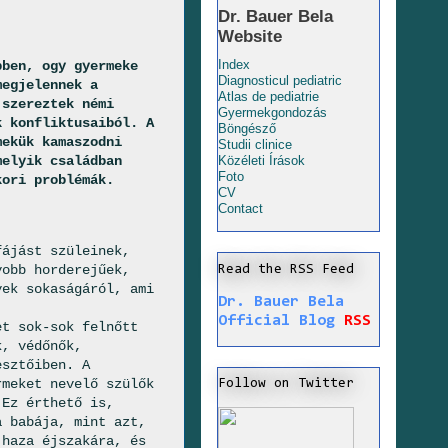
Dr. Bauer Bela
Website
Index
bben, ogy gyermeke
Diagnosticul pediatric
megjelennek a
Atlas de pediatrie
 szereztek némi
Gyermekgondozás
k konfliktusaiból. A
Böngésző
mekük kamaszodni
Studii clinice
melyik családban
Közéleti Írások
Foto
kori problémák.
CV
Contact
fájást szüleinek,
yobb horderejűek,
Read the RSS Feed
yek sokaságáról, ami
Dr. Bauer Bela
Official Blog
RSS
et sok-sok felnőtt
k, védőnők,
esztőiben. A
rmeket nevelő szülők
Follow on Twitter
 Ez érthető is,
a babája, mint azt,
 haza éjszakára, és