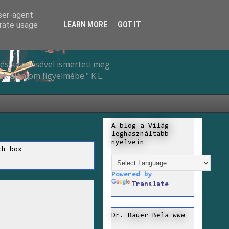
user-agent
erate usage
LEARN MORE
GOT IT
és kezelésével ismerteti meg
k ajánlom figyelmébe." K.L.
A blog a Világ
leghasználtabb
nyelvein
ch box
Powered by
Translate
Dr. Bauer Bela www