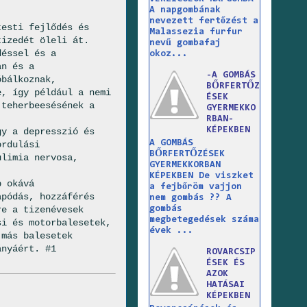
A napgombának
nevezett fertőzést a
testi fejlődés és
Malassezia furfur
tizedét öleli át.
nevű gombafaj
déssel és a
okoz...
an és a
-A GOMBÁS
óbálkoznak,
BŐRFERTŐZ
e, így például a nemi
ÉSEK
 teherbeesésének a
GYERMEKKO
RBAN-
KÉPEKBEN
gy a depresszió és
A GOMBÁS
ordulási
BŐRFERTŐZÉSEK
ulimia nervosa,
GYERMEKKORBAN
KÉPEKBEN De viszket
b okává
a fejbőröm vajjon
apódás, hozzáférés
nem gombás ?? A
gombás
re a tizenévesek
megbetegedések száma
si és motorbalesetek,
évek ...
 más balesetek
ányáért. #1
ROVARCSIP
ÉSEK ÉS
AZOK
HATÁSAI
KÉPEKBEN