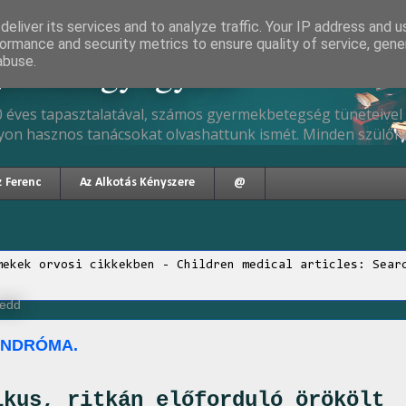
eliver its services and to analyze traffic. Your IP address and 
ormance and security metrics to ensure quality of service, gen
gyermekgyógyász
abuse.
 éves tapasztalatával, számos gyermekbetegség tüneteivel 
yon hasznos tanácsokat olvashattunk ismét. Minden szülőne
z Ferenc
Az Alkotás Kényszere
@
mekek orvosi cikkekben - Children medical articles: Sear
kedd
INDRÓMA.
ikus, ritkán előforduló örökölt