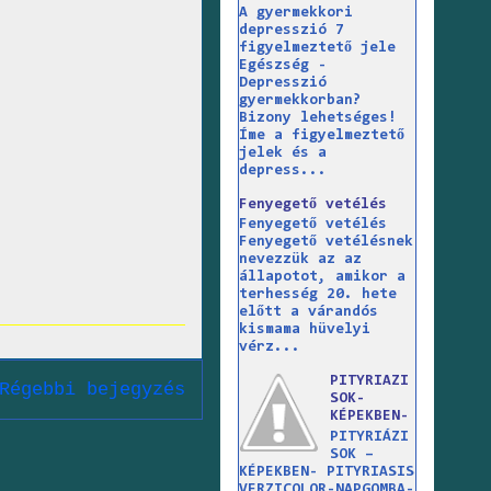
A gyermekkori
depresszió 7
figyelmeztető jele
Egészség -
Depresszió
gyermekkorban?
Bizony lehetséges!
Íme a figyelmeztető
jelek és a
depress...
Fenyegető vetélés
Fenyegető vetélés
Fenyegető vetélésnek
nevezzük az az
állapotot, amikor a
terhesség 20. hete
előtt a várandós
kismama hüvelyi
vérz...
PITYRIAZI
Régebbi bejegyzés
SOK-
KÉPEKBEN-
PITYRIÁZI
SOK –
KÉPEKBEN- PITYRIASIS
VERZICOLOR-NAPGOMBA-