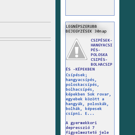
LEGNÉPSZERUBB
BEJEGYZÉSEK 30nap
CSIPÉSEK-
HANGYACSI
PÉS-
POLOSKA
CSIPÉS-
BOLHACSIP
ÉS -KÉPEKBEN
Csípések;
hangyacsípés,
poloskacsípés,
bolhacsípés,
képekben Sok rovar,
egyebek között a
hangyák, poloskák,
bolhák, képesek
csípni. E...
A gyermekkori
depresszió 7
figyelmeztető jele