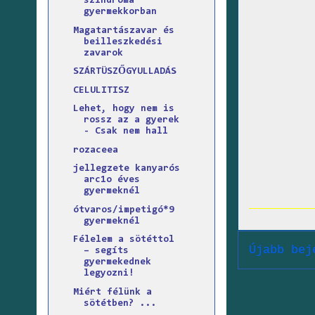
szindróma
gyermekkorban
Magatartászavar és
beilleszkedési
zavarok
SZÁRTÜSZŐGYULLADÁS
CELULITISZ
Lehet, hogy nem is
rossz az a gyerek
- Csak nem hall
rozaceea
jellegzete kanyarós
arc1o éves
gyermeknél
ótvaros/impetigó*9
gyermeknél
Félelem a sötéttol
Újabb bej
– segíts
gyermekednek
legyozni!
Miért félünk a
sötétben? ...