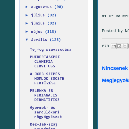
►
augusztus
(90)
►
július
(92)
#1 Dr.Bauer
►
június
(92)
Posted by
N
►
május
(113)
▼
április
(128)
678
Tejfog szuvasodása
PUIBERTÁSKPRI
CLAMIFIA
CERVITUSS
Nincsenek
A JOBB SZEMÉS
HOMLOK ZOOSTE
Megjegyzé
FERTŐZÉSE
PELENKA ÉS
PERIANALIS
DERMATITISZ
Gyermek- és
serdülôkori
nôgyógyászat
Kéz-láb-száj