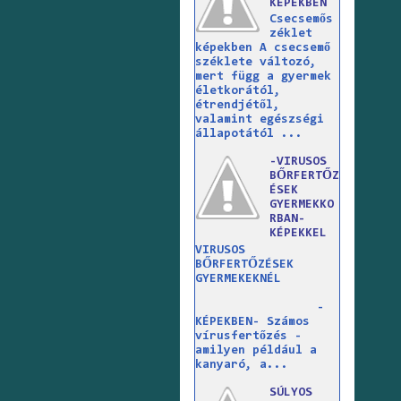
KÉPEKBEN
Csecsemős
zéklet
képekben A csecsemő
széklete változó,
mert függ a gyermek
életkorától,
étrendjétől,
valamint egészségi
állapotától ...
-VIRUSOS
BŐRFERTŐZ
ÉSEK
GYERMEKKO
RBAN-
KÉPEKKEL
VIRUSOS
BŐRFERTŐZÉSEK
GYERMEKEKNÉL
-
KÉPEKBEN- Számos
vírusfertőzés -
amilyen például a
kanyaró, a...
SÚLYOS