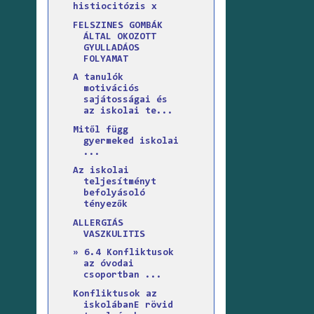
histiocitózis x
FELSZINES GOMBÁK
ÁLTAL OKOZOTT
GYULLADÁOS
FOLYAMAT
A tanulók
motivációs
sajátosságai és
az iskolai te...
Mitől függ
gyermeked iskolai
...
Az iskolai
teljesítményt
befolyásoló
tényezők
ALLERGIÁS
VASZKULITIS
» 6.4 Konfliktusok
az óvodai
csoportban ...
Konfliktusok az
iskolábanE rövid