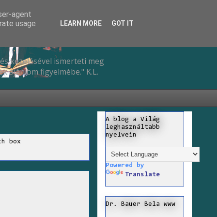
user-agent
erate usage
LEARN MORE
GOT IT
és kezelésével ismerteti meg
k ajánlom figyelmébe." K.L.
A blog a Világ
leghasználtabb
nyelvein
ch box
Powered by
Translate
Dr. Bauer Bela www