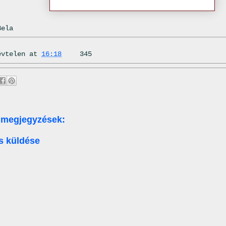
Bela
évtelen
at
16:18
345
 megjegyzések:
s küldése