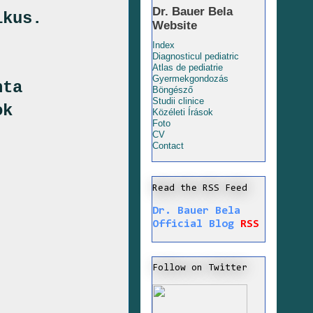
Dr. Bauer Bela
ikus.
Website
Index
Diagnosticul pediatric
Atlas de pediatrie
Gyermekgondozás
nta
Böngésző
Studii clinice
ok
Közéleti Írások
Foto
.
CV
Contact
Read the RSS Feed
Dr. Bauer Bela
Official Blog
RSS
Follow on Twitter