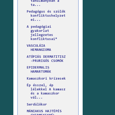
tanulmányban a
ta...
Pedagógus és szülők
konfliktushelyzet
ei...
A pedagógiai
gyakorlat
jellegzetes
konfliktusai*
VASCULÁIA
HEMANGIOMA
ATÓPIÁS DERMATITISZ
-PRURIGÓS CSOMÓK
EPIDERMALIS
HAMARTOMÁK
Kamaszkori krízesek
Ép ésszel, ép
lélekkel A kamasz
és a kamaszkor
vál...
Serdülőkor
MÁNIAKUS HAJTÉPÉS