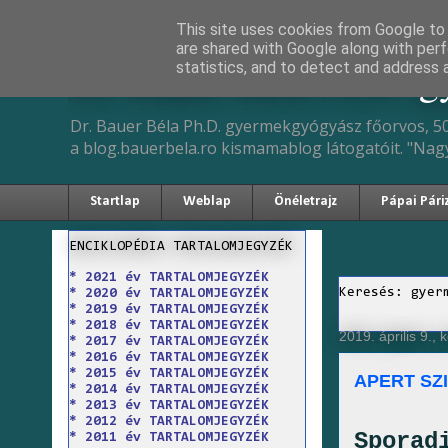
This site uses cookies from Google to d
are shared with Google along with perf
Dr. Bauer Béla Ph.D. 
statistics, and to detect and address 
Dr. Bauer Béla Ph.D. gyermekgyógyász főorvos, 50
a blog.bauerbela.ro kismamablog látogatóit. "Nag
Startlap
Weblap
Önéletrajz
Pápai Pári
ENCIKLOPÉDIA TARTALOMJEGYZÉK
* 2021 év TARTALOMJEGYZÉK
Keresés: gyer
* 2020 év TARTALOMJEGYZÉK
* 2019 év TARTALOMJEGYZÉK
* 2018 év TARTALOMJEGYZÉK
2019. április 9., 
* 2017 év TARTALOMJEGYZÉK
* 2016 év TARTALOMJEGYZÉK
* 2015 év TARTALOMJEGYZÉK
APERT SZ
* 2014 év TARTALOMJEGYZÉK
* 2013 év TARTALOMJEGYZÉK
* 2012 év TARTALOMJEGYZÉK
Sporad
* 2011 év TARTALOMJEGYZÉK