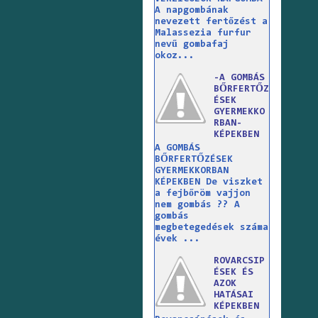
A napgombának
nevezett fertőzést a
Malassezia furfur
nevű gombafaj
okoz...
-A GOMBÁS
BŐRFERTŐZ
ÉSEK
GYERMEKKO
RBAN-
KÉPEKBEN
A GOMBÁS
BŐRFERTŐZÉSEK
GYERMEKKORBAN
KÉPEKBEN De viszket
a fejbőröm vajjon
nem gombás ?? A
gombás
megbetegedések száma
évek ...
ROVARCSIP
ÉSEK ÉS
AZOK
HATÁSAI
KÉPEKBEN