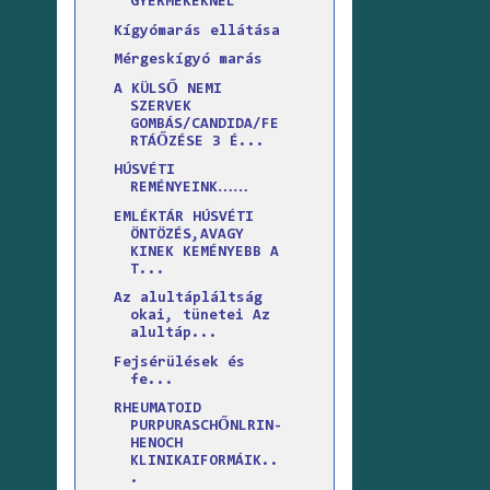
GYERMEKEKNÉL
Kígyómarás ellátása
Mérgeskígyó marás
A KÜLSŐ NEMI
SZERVEK
GOMBÁS/CANDIDA/FE
RTÁŐZÉSE 3 É...
HÚSVÉTI
REMÉNYEINK……
EMLÉKTÁR HÚSVÉTI
ÖNTÖZÉS,AVAGY
KINEK KEMÉNYEBB A
T...
Az alultápláltság
okai, tünetei Az
alultáp...
Fejsérülések és
fe...
RHEUMATOID
PURPURASCHŐNLRIN-
HENOCH
KLINIKAIFORMÁIK..
.