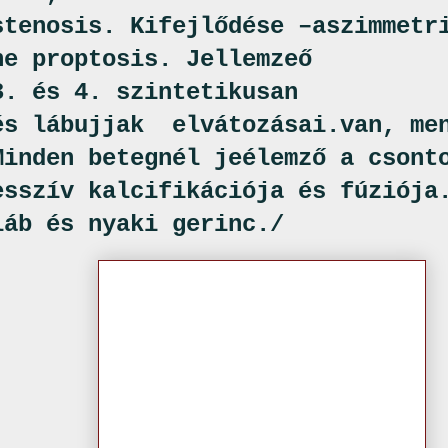
stenosis. Kifejlődése –aszimmetr
he proptosis. Jellemzeő
3. és 4. szintetikusan
és lábujjak
elvátozásai.van, me
Minden betegnél jeélemző a csont
esszív kalcifikációja és fúziója
láb és nyaki gerinc./