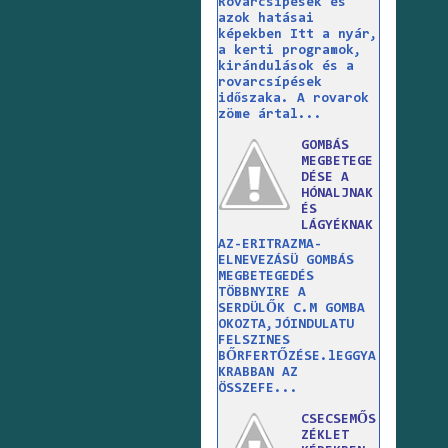
Rovarcsípések és
azok hatásai
képekben Itt a nyár,
a kerti programok,
kirándulások és a
rovarcsípések
időszaka. A rovarok
zöme ártal...
GOMBÁS
MEGBETEGE
DÉSE A
HÓNALJNAK
ÉS
LÁGYÉKNAK
AZ-ERITRAZMA-
ELNEVEZÁSÜ GOMBÁS
MEGBETEGEDÉS
TÖBBNYIRE A
SERDÜLŐK C.M GOMBA
OKOZTA,JÓINDULATU
FELSZINES
BŐRFERTŐZÉSE.lEGGYA
KRABBAN AZ
ÖSSZEFE...
CSECSEMŐS
ZÉKLET