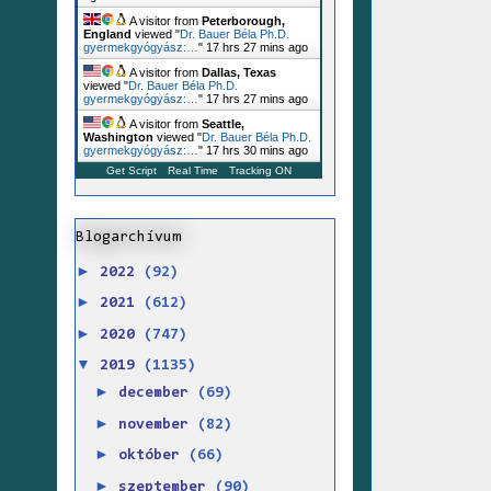
A visitor from
Peterborough,
England
viewed "
Dr. Bauer Béla Ph.D.
gyermekgyógyász:…
"
17 hrs 27 mins ago
A visitor from
Dallas, Texas
viewed "
Dr. Bauer Béla Ph.D.
gyermekgyógyász:…
"
17 hrs 27 mins ago
A visitor from
Seattle,
Washington
viewed "
Dr. Bauer Béla Ph.D.
gyermekgyógyász:…
"
17 hrs 30 mins ago
Get Script
Real Time
Tracking ON
Blogarchívum
►
2022
(92)
►
2021
(612)
►
2020
(747)
▼
2019
(1135)
►
december
(69)
►
november
(82)
►
október
(66)
►
szeptember
(90)