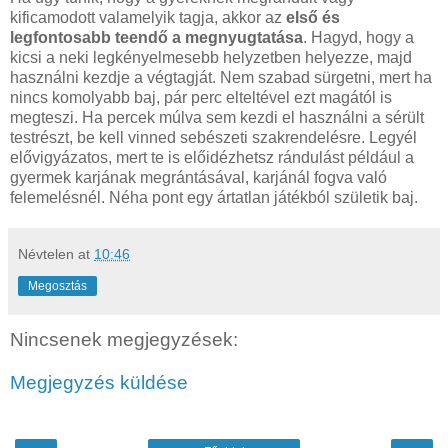
kificamodott valamelyik tagja, akkor az
első és
legfontosabb teendő a megnyugtatása
. Hagyd, hogy a
kicsi a neki legkényelmesebb helyzetben helyezze, majd
használni kezdje a végtagját. Nem szabad sürgetni, mert ha
nincs komolyabb baj, pár perc elteltével ezt magától is
megteszi. Ha percek múlva sem kezdi el használni a sérült
testrészt, be kell vinned sebészeti szakrendelésre. Legyél
elővigyázatos, mert te is előidézhetsz rándulást például a
gyermek karjának megrántásával, karjánál fogva való
felemelésnél. Néha pont egy ártatlan játékból születik baj.
Névtelen
at
10:46
Megosztás
Nincsenek megjegyzések:
Megjegyzés küldése