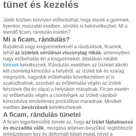
tünet és kezelés
Játék közben könnyen előfordulhat, hogy elesik a gyermek.
Ilyenkor, rosszabb esetben, sérülés is bekövetkezhet. Mi a
teendő ficam, rándulás esetén?
Mi a ficam, rándulás?
Babáknál vagy kisgyermekeknél a rándulások, ficamok,
tehát
az ízületek sérülései viszonylag ritkák
, amennyiben
nagy erőbehatás éri a kisgyermeket, általában inkább
törések
keletkeznek. Rándulás esetében az ízületet alkotó
két csontvég kimozdul a helyéről, az ízületi tok és szalag
megnyúlik, nagyobb erőbehatás következtében el is
szakadhatnak, azonban az erőbehatás végén az ízületi
felszínek (fej és vápa) a helyükön maradnak. Ficam esetén
az erőbehatás végén a csontvégek az ízületi vápából
kimozdulva rendellenes pozícióban maradnak. Mindkét
esetben
bevérzések
keletkezhetnek.
A ficam, rándulás tünetei
A ficam legjellemzőbb tünete az, hogy
az ízület fájdalmassá
és duzzadttá válik
, mozgása teljesen beszűkül, legtöbbször
jellegzetesen torz és deformált képet mutat, mivel a