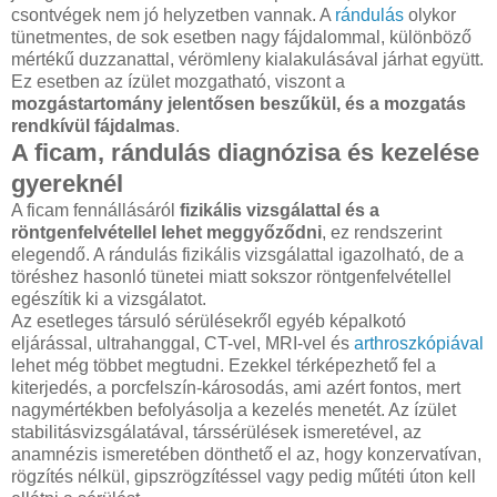
csontvégek nem jó helyzetben vannak. A
rándulás
olykor
tünetmentes, de sok esetben nagy fájdalommal, különböző
mértékű duzzanattal, vérömleny kialakulásával járhat együtt.
Ez esetben az ízület mozgatható, viszont a
mozgástartomány jelentősen beszűkül, és a mozgatás
rendkívül fájdalmas
.
A ficam, rándulás diagnózisa és kezelése
gyereknél
A ficam fennállásáról
fizikális vizsgálattal és a
röntgenfelvétellel lehet meggyőződni
, ez rendszerint
elegendő. A rándulás fizikális vizsgálattal igazolható, de a
töréshez hasonló tünetei miatt sokszor röntgenfelvétellel
egészítik ki a vizsgálatot.
Az esetleges társuló sérülésekről egyéb képalkotó
eljárással, ultrahanggal, CT-vel, MRI-vel és
arthroszkópiával
lehet még többet megtudni. Ezekkel térképezhető fel a
kiterjedés, a porcfelszín-károsodás, ami azért fontos, mert
nagymértékben befolyásolja a kezelés menetét. Az ízület
stabilitásvizsgálatával, társsérülések ismeretével, az
anamnézis ismeretében dönthető el az, hogy konzervatívan,
rögzítés nélkül, gipszrögzítéssel vagy pedig műtéti úton kell