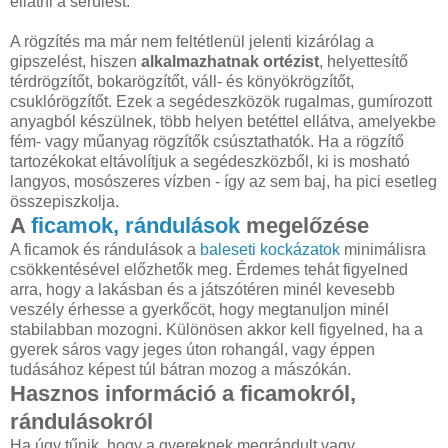
ellátni a sérülést.
A rögzítés ma már nem feltétlenül jelenti kizárólag a
gipszelést, hiszen
alkalmazhatnak ortézist
, helyettesítő
térdrögzítőt, bokarögzítőt, váll- és könyökrögzítőt,
csuklórögzítőt. Ezek a segédeszközök rugalmas, gumírozott
anyagból készülnek, több helyen betéttel ellátva, amelyekbe
fém- vagy műanyag rögzítők csúsztathatók. Ha a rögzítő
tartozékokat eltávolítjuk a segédeszközből, ki is mosható
langyos, mosószeres vízben - így az sem baj, ha pici esetleg
összepiszkolja.
A
ficamok, rándulások
megelőzése
A ficamok és rándulások a
baleseti kockázatok
minimálisra
csökkentésével előzhetők meg. Érdemes tehát figyelned
arra, hogy a lakásban és a játszótéren minél kevesebb
veszély érhesse a gyerkőcöt, hogy megtanuljon minél
stabilabban mozogni. Különösen akkor kell figyelned, ha a
gyerek sáros vagy jeges úton rohangál, vagy éppen
tudásához képest túl bátran mozog a mászókán.
Hasznos információ a ficamokról,
rándulásokról
Ha úgy tűnik, hogy a gyereknek megrándult vagy