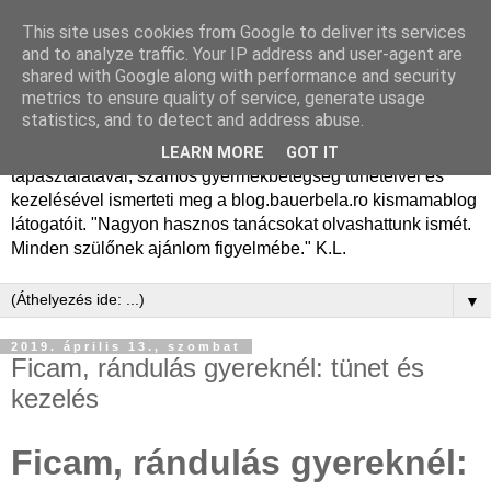
This site uses cookies from Google to deliver its services
Dr. Bauer Béla Ph.D.
and to analyze traffic. Your IP address and user-agent are
shared with Google along with performance and security
gyermekgyógyász
metrics to ensure quality of service, generate usage
statistics, and to detect and address abuse.
Dr. Bauer Béla Ph.D. gyermekgyógyász főorvos, 50 éves
LEARN MORE
GOT IT
tapasztalatával, számos gyermekbetegség tüneteivel és
kezelésével ismerteti meg a blog.bauerbela.ro kismamablog
látogatóit. "Nagyon hasznos tanácsokat olvashattunk ismét.
Minden szülőnek ajánlom figyelmébe." K.L.
▼
2019. április 13., szombat
Ficam, rándulás gyereknél: tünet és
kezelés
Ficam, rándulás gyereknél: