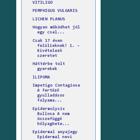
VITILIGO
PEMPHIGUS VULGARIS
LICHEN PLANUS
Hogyan működhet jól
egy csal...
Csak 17 éven
felülieknek! 1. –
Kivételező
szeretet
Háttérbe tolt
gyerekek
lLIPOMA
Impetigo Contagiosa
A fertőző
gyulladásos
folyama...
Epidermolysis
Bullosa A nem
összefüggő
hólyagbete...
Epidermal anyajegy
Epidermal nevi