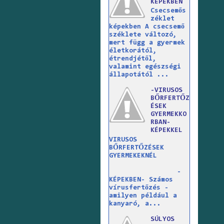
KÉPEKBEN
Csecsemős
zéklet
képekben A csecsemő
széklete változó,
mert függ a gyermek
életkorától,
étrendjétől,
valamint egészségi
állapotától ...
-VIRUSOS
BŐRFERTŐZ
ÉSEK
GYERMEKKO
RBAN-
KÉPEKKEL
VIRUSOS
BŐRFERTŐZÉSEK
GYERMEKEKNÉL
-
KÉPEKBEN- Számos
vírusfertőzés -
amilyen például a
kanyaró, a...
SÚLYOS