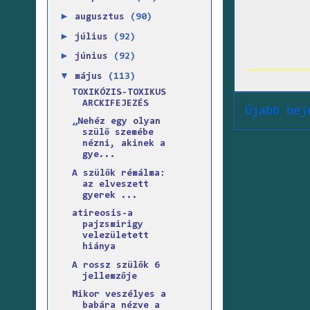
►
augusztus
(90)
►
július
(92)
►
június
(92)
▼
május
(113)
TOXIKÓZIS-TOXIKUS
ARCKIFEJEZÉS
Újabb bej
„Nehéz egy olyan
szülő szemébe
nézni, akinek a
gye...
A szülők rémálma:
az elveszett
gyerek ...
atireosis-a
pajzsmirigy
velezületett
hiánya
A rossz szülők 6
jellemzője
Mikor veszélyes a
babára nézve a