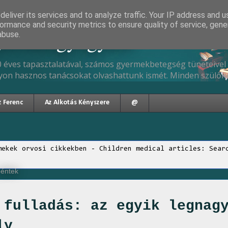
eliver its services and to analyze traffic. Your IP address and 
ormance and security metrics to ensure quality of service, gen
gyermekgyógyász
abuse.
 éves tapasztalatával, számos gyermekbetegség tüneteivel 
yon hasznos tanácsokat olvashattunk ismét. Minden szülőne
z Ferenc
Az Alkotás Kényszere
@
mekek orvosi cikkekben - Children medical articles: Sear
péntek
 fulladás: az egyik legnag
ly