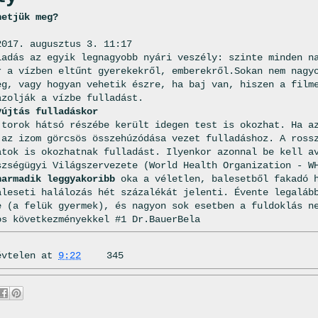
hetjük meg?
2017. augusztus 3. 11:17
ladás az egyik legnagyobb nyári veszély: szinte minden n
r a vízben eltűnt gyerekekről, emberekről.Sokan nem nagy
eg, vagy hogyan vehetik észre, ha baj van, hiszen a film
ázolják a vízbe fulladást.
yújtás fulladáskor
 torok hátsó részébe került idegen test is okozhat. Ha a
 az izom görcsös összehúzódása vezet fulladáshoz. A ross
atok is okozhatnak fulladást. Ilyenkor azonnal be kell 
szségügyi Világszervezete (World Health Organization - W
harmadik leggyakoribb
oka a véletlen, balesetből fakadó h
aleseti halálozás hét százalékát jelenti. Évente legaláb
e (a felük gyermek), és nagyon sok esetben a fuldoklás n
os következményekkel #1 Dr.BauerBela
évtelen
at
9:22
345