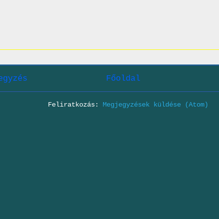
egyzés
Főoldal
Feliratkozás:
Megjegyzések küldése (Atom)