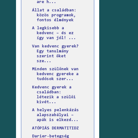
are h...
Állat a családban:
közös programok,
fontos élmények
A legkisebb a
kedvenc – és ez
így van jól! ...
Van kedvenc gyerek?
Egy tanulmány
szerint őket
sze...
Minden szülőnek van
kedvenc gyereke a
tudósok szer...
Kedvenc gyerek a
családban:
létezik a szülői
kivét...
A helyes pelenkázás
alapszabályai –
apák is elkezd...
ATÓPIÁS DERMATITIDZ
Darier-betegség