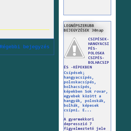
LEGNÉPSZERUBB
BEJEGYZÉSEK 30nap
CSIPÉSEK-
HANGYACSI
Régebbi bejegyzés
PÉS-
POLOSKA
CSIPÉS-
BOLHACSIP
ÉS -KÉPEKBEN
Csípések;
hangyacsípés,
poloskacsípés,
bolhacsípés,
képekben Sok rovar,
egyebek között a
hangyák, poloskák,
bolhák, képesek
csípni. E...
A gyermekkori
depresszió 7
figyelmeztető jele