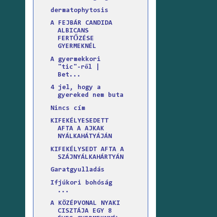
dermatophytosis
A FEJBÁR CANDIDA
ALBICANS
FERTŐZÉSE
GYERMEKNÉL
A gyermekkori
"tic"-ről |
Bet...
4 jel, hogy a
gyereked nem buta
Nincs cím
KIFEKÉLYESEDETT
AFTA A AJKAK
NYÁLKAHÁTYÁJÁN
KIFEKÉLYSEDT AFTA A
SZÁJNYÁLKAHÁRTYÁN
Garatgyulladás
Ifjúkori bohóság
...
A KÖZÉPVONAL NYAKI
CISZTÁJA EGY 8