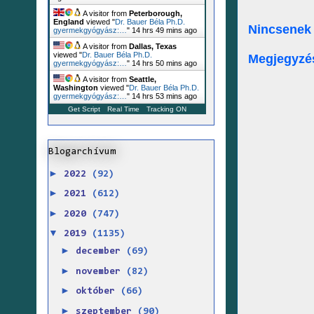
A visitor from
Peterborough,
England
viewed "
Dr. Bauer Béla Ph.D.
Nincsenek
gyermekgyógyász:…
"
14 hrs 49 mins ago
A visitor from
Dallas, Texas
viewed "
Dr. Bauer Béla Ph.D.
Megjegyzé
gyermekgyógyász:…
"
14 hrs 50 mins ago
A visitor from
Seattle,
Washington
viewed "
Dr. Bauer Béla Ph.D.
gyermekgyógyász:…
"
14 hrs 53 mins ago
Get Script
Real Time
Tracking ON
Blogarchívum
►
2022
(92)
►
2021
(612)
►
2020
(747)
▼
2019
(1135)
►
december
(69)
►
november
(82)
►
október
(66)
►
szeptember
(90)