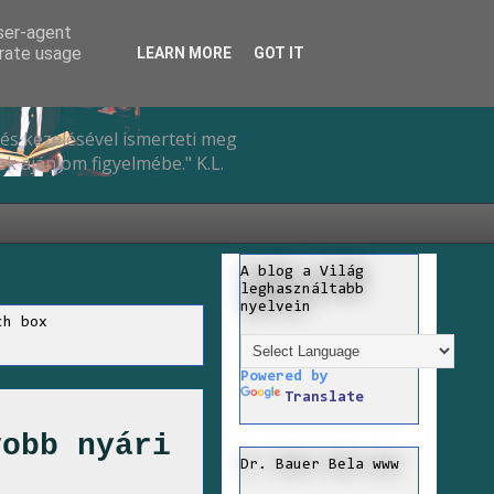
user-agent
erate usage
LEARN MORE
GOT IT
és kezelésével ismerteti meg
k ajánlom figyelmébe." K.L.
A blog a Világ
leghasználtabb
nyelvein
ch box
Powered by
Translate
yobb nyári
Dr. Bauer Bela www