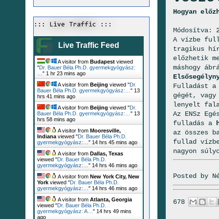
Hogyan előz
::: Live Traffic :::
Módosítva: 
A vízbe ful
Live Traffic Feed
tragikus hí
előzhetik m
A visitor from
Budapest
viewed
máshogy ábr
"
Dr. Bauer Béla Ph.D. gyermekgyógyász:
…
"
1 hr 23 mins ago
Elsősegélyn
A visitor from
Beijing
viewed "
Dr.
Fulladást a
Bauer Béla Ph.D. gyermekgyógyász:…
"
13
gégét, vagy
hrs 41 mins ago
lenyelt fal
A visitor from
Beijing
viewed "
Dr.
Az ENSz Egé
Bauer Béla Ph.D. gyermekgyógyász:…
"
13
hrs 58 mins ago
fulladás a
A visitor from
Mooresville,
az összes b
Indiana
viewed "
Dr. Bauer Béla Ph.D.
fullad vízb
gyermekgyógyász:…
"
14 hrs 45 mins ago
nagyon súly
A visitor from
Dallas, Texas
viewed "
Dr. Bauer Béla Ph.D.
gyermekgyógyász:…
"
14 hrs 46 mins ago
Posted by
N
A visitor from
New York City, New
York
viewed "
Dr. Bauer Béla Ph.D.
gyermekgyógyász:…
"
14 hrs 46 mins ago
A visitor from
Atlanta, Georgia
678
viewed "
Dr. Bauer Béla Ph.D.
gyermekgyógyász: A…
"
14 hrs 49 mins
ago