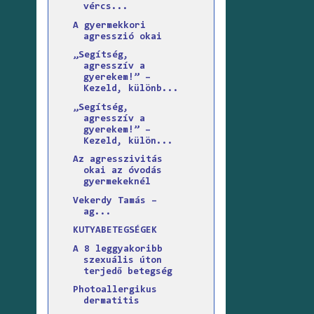
vércs...
A gyermekkori
agresszió okai
„Segítség,
agresszív a
gyerekem!” –
Kezeld, különb...
„Segítség,
agresszív a
gyerekem!” –
Kezeld, külön...
Az agresszivitás
okai az óvodás
gyermekeknél
Vekerdy Tamás –
ag...
KUTYABETEGSÉGEK
A 8 leggyakoribb
szexuális úton
terjedő betegség
Photoallergikus
dermatitis