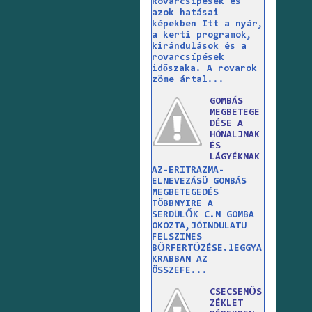
Rovarcsípések és
azok hatásai
képekben Itt a nyár,
a kerti programok,
kirándulások és a
rovarcsípések
időszaka. A rovarok
zöme ártal...
GOMBÁS
MEGBETEGE
DÉSE A
HÓNALJNAK
ÉS
LÁGYÉKNAK
AZ-ERITRAZMA-
ELNEVEZÁSÜ GOMBÁS
MEGBETEGEDÉS
TÖBBNYIRE A
SERDÜLŐK C.M GOMBA
OKOZTA,JÓINDULATU
FELSZINES
BŐRFERTŐZÉSE.lEGGYA
KRABBAN AZ
ÖSSZEFE...
CSECSEMŐS
ZÉKLET