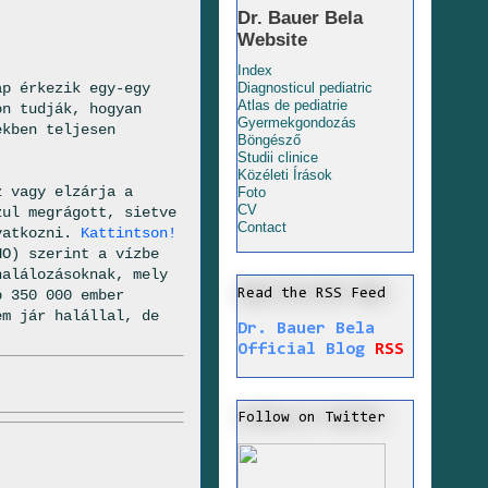
Dr. Bauer Bela
Website
Index
ap érkezik egy-egy
Diagnosticul pediatric
Atlas de pediatrie
on tudják, hogyan
Gyermekgondozás
ekben teljesen
Böngésző
Studii clinice
Közéleti Írások
z vagy elzárja a
Foto
CV
zul megrágott, sietve
Contact
avatkozni.
Kattintson!
HO) szerint a vízbe
alálozásoknak, mely
Read the RSS Feed
b 350 000 ember
em jár halállal, de
Dr. Bauer Bela
Official Blog
RSS
Follow on Twitter