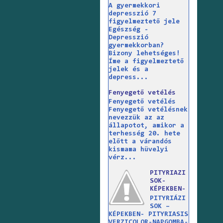
A gyermekkori
depresszió 7
figyelmeztető jele
Egészség -
Depresszió
gyermekkorban?
Bizony lehetséges!
Íme a figyelmeztető
jelek és a
depress...
Fenyegető vetélés
Fenyegető vetélés
Fenyegető vetélésnek
nevezzük az az
állapotot, amikor a
terhesség 20. hete
előtt a várandós
kismama hüvelyi
vérz...
PITYRIAZI
SOK-
KÉPEKBEN-
PITYRIÁZI
SOK –
KÉPEKBEN- PITYRIASIS
VERZICOLOR-NAPGOMBA-