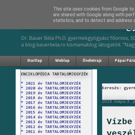
This site uses cookies from Google to d
are shared with Google along with perf
Dr. Bauer Béla Ph.D. 
statistics, and to detect and address 
Dr. Bauer Béla Ph.D. gyermekgyógyász főorvos, 50
a blog.bauerbela.ro kismamablog látogatóit. "Nag
Startlap
Weblap
Önéletrajz
Pápai Pári
ENCIKLOPÉDIA TARTALOMJEGYZÉK
* 2021 év TARTALOMJEGYZÉK
Keresés: gyer
* 2020 év TARTALOMJEGYZÉK
* 2019 év TARTALOMJEGYZÉK
* 2018 év TARTALOMJEGYZÉK
2019. május 3., 
* 2017 év TARTALOMJEGYZÉK
* 2016 év TARTALOMJEGYZÉK
* 2015 év TARTALOMJEGYZÉK
* 2014 év TARTALOMJEGYZÉK
Vízbe
* 2013 év TARTALOMJEGYZÉK
* 2012 év TARTALOMJEGYZÉK
veszé
* 2011 év TARTALOMJEGYZÉK