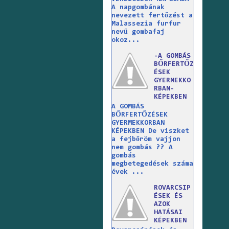
A napgombának
nevezett fertőzést a
Malassezia furfur
nevű gombafaj
okoz...
-A GOMBÁS
BŐRFERTŐZ
ÉSEK
GYERMEKKO
RBAN-
KÉPEKBEN
A GOMBÁS
BŐRFERTŐZÉSEK
GYERMEKKORBAN
KÉPEKBEN De viszket
a fejbőröm vajjon
nem gombás ?? A
gombás
megbetegedések száma
évek ...
ROVARCSIP
ÉSEK ÉS
AZOK
HATÁSAI
KÉPEKBEN