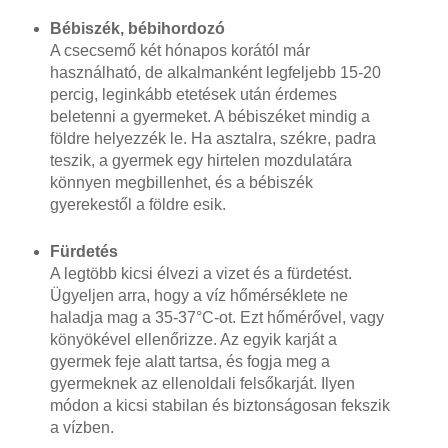
Bébiszék, bébihordozó
A csecsemő két hónapos korától már
használható, de alkalmanként legfeljebb 15-20
percig, leginkább etetések után érdemes
beletenni a gyermeket. A bébiszéket mindig a
földre helyezzék le. Ha asztalra, székre, padra
teszik, a gyermek egy hirtelen mozdulatára
könnyen megbillenhet, és a bébiszék
gyerekestől a földre esik.
Fürdetés
A legtöbb kicsi élvezi a vizet és a fürdetést.
Ügyeljen arra, hogy a víz hőmérséklete ne
haladja mag a 35-37°C-ot. Ezt hőmérővel, vagy
könyökével ellenőrizze. Az egyik karját a
gyermek feje alatt tartsa, és fogja meg a
gyermeknek az ellenoldali felsőkarját. Ilyen
módon a kicsi stabilan és biztonságosan fekszik
a vízben.