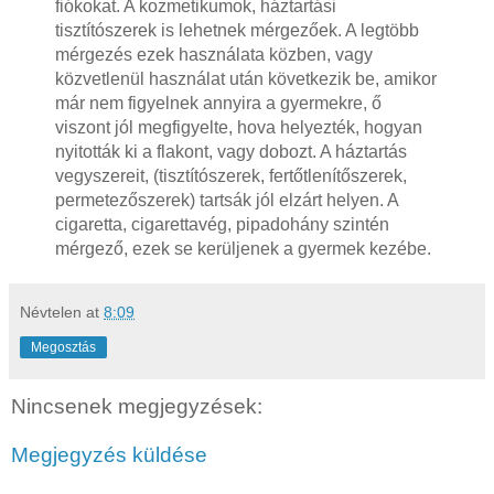
fiókokat. A kozmetikumok, háztartási
tisztítószerek is lehetnek mérgezőek. A legtöbb
mérgezés ezek használata közben, vagy
közvetlenül használat után következik be, amikor
már nem figyelnek annyira a gyermekre, ő
viszont jól megfigyelte, hova helyezték, hogyan
nyitották ki a flakont, vagy dobozt. A háztartás
vegyszereit, (tisztítószerek, fertőtlenítőszerek,
permetezőszerek) tartsák jól elzárt helyen. A
cigaretta, cigarettavég, pipadohány szintén
mérgező, ezek se kerüljenek a gyermek kezébe.
Névtelen
at
8:09
Megosztás
Nincsenek megjegyzések:
Megjegyzés küldése