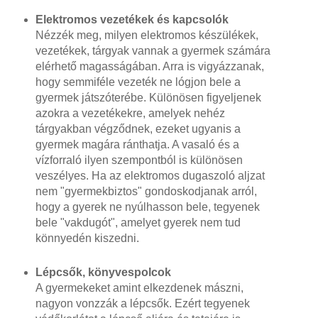
Elektromos vezetékek és kapcsolók
Nézzék meg, milyen elektromos készülékek,
vezetékek, tárgyak vannak a gyermek számára
elérhető magasságában. Arra is vigyázzanak,
hogy semmiféle vezeték ne lógjon bele a
gyermek játszóterébe. Különösen figyeljenek
azokra a vezetékekre, amelyek nehéz
tárgyakban végződnek, ezeket ugyanis a
gyermek magára ránthatja. A vasaló és a
vízforraló ilyen szempontból is különösen
veszélyes. Ha az elektromos dugaszoló aljzat
nem "gyermekbiztos" gondoskodjanak arról,
hogy a gyerek ne nyúlhasson bele, tegyenek
bele "vakdugót", amelyet gyerek nem tud
könnyedén kiszedni.
Lépcsők, könyvespolcok
A gyermekeket amint elkezdenek mászni,
nagyon vonzzák a lépcsők. Ezért tegyenek