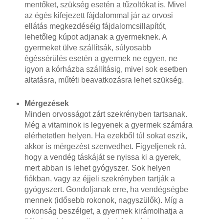
mentőket, szükség esetén a tűzoltókat is. Mivel
az égés kifejezett fájdalommal jár az orvosi
ellátás megkezdéséig fájdalomcsillapítót,
lehetőleg kúpot adjanak a gyermeknek. A
gyermeket ülve szállítsák, súlyosabb
égéssérülés esetén a gyermek ne egyen, ne
igyon a kórházba szállításig, mivel sok esetben
altatásra, műtéti beavatkozásra lehet szükség.
Mérgezések
Minden orvosságot zárt szekrényben tartsanak.
Még a vitaminok is legyenek a gyermek számára
elérhetetlen helyen. Ha ezekből túl sokat eszik,
akkor is mérgezést szenvedhet. Figyeljenek rá,
hogy a vendég táskáját se nyissa ki a gyerek,
mert abban is lehet gyógyszer. Sok helyen
fiókban, vagy az éjjeli szekrényben tartják a
gyógyszert. Gondoljanak erre, ha vendégségbe
mennek (idősebb rokonok, nagyszülők). Míg a
rokonság beszélget, a gyermek kirámolhatja a