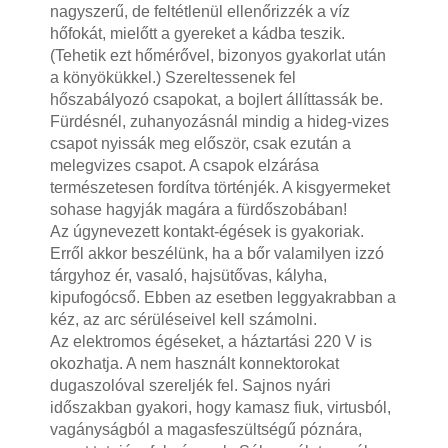
nagyszerű, de feltétlenül ellenőrizzék a víz
hőfokát, mielőtt a gyereket a kádba teszik.
(Tehetik ezt hőmérővel, bizonyos gyakorlat után
a könyökükkel.) Szereltessenek fel
hőszabályozó csapokat, a bojlert állíttassák be.
Fürdésnél, zuhanyozásnál mindig a hideg-vizes
csapot nyissák meg először, csak ezután a
melegvizes csapot. A csapok elzárása
természetesen fordítva történjék. A kisgyermeket
sohase hagyják magára a fürdőszobában!
Az úgynevezett kontakt-égések is gyakoriak.
Erről akkor beszélünk, ha a bőr valamilyen izzó
tárgyhoz ér, vasaló, hajsütővas, kályha,
kipufogócső. Ebben az esetben leggyakrabban a
kéz, az arc sérüléseivel kell számolni.
Az elektromos égéseket, a háztartási 220 V is
okozhatja. A nem használt konnektorokat
dugaszolóval szereljék fel. Sajnos nyári
időszakban gyakori, hogy kamasz fiuk, virtusból,
vagányságból a magasfeszültségű póznára,