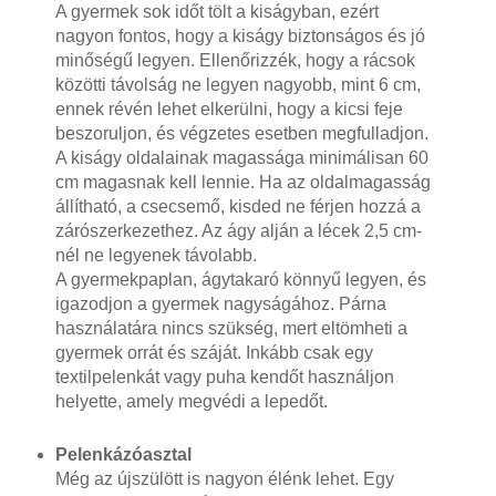
A gyermek sok időt tölt a kiságyban, ezért
nagyon fontos, hogy a kiságy biztonságos és jó
minőségű legyen. Ellenőrizzék, hogy a rácsok
közötti távolság ne legyen nagyobb, mint 6 cm,
ennek révén lehet elkerülni, hogy a kicsi feje
beszoruljon, és végzetes esetben megfulladjon.
A kiságy oldalainak magassága minimálisan 60
cm magasnak kell lennie. Ha az oldalmagasság
állítható, a csecsemő, kisded ne férjen hozzá a
zárószerkezethez. Az ágy alján a lécek 2,5 cm-
nél ne legyenek távolabb.
A gyermekpaplan, ágytakaró könnyű legyen, és
igazodjon a gyermek nagyságához. Párna
használatára nincs szükség, mert eltömheti a
gyermek orrát és száját. Inkább csak egy
textilpelenkát vagy puha kendőt használjon
helyette, amely megvédi a lepedőt.
Pelenkázóasztal
Még az újszülött is nagyon élénk lehet. Egy