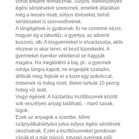
vonat tetejére felmásznak. Súlyos, életveszélyes
égési sérüléseket szereznek, emellett általában
még a leesés miatt, súlyos töréseket, belső
sérüléseket is szenvedhetnek.
A lángégések is gyakoriak. Ki ne szeretné nézni,
hogyan ég a tábortűz, a gyertya, az adventi
koszorú, stb. A kisgyermeket is elvarázsolja, aktív
részese is akar lenni, el kezd tüzeskedni. A
gyermeket ilyenkor véletlenül se hagyják
magára. Ha megtörtént a baj, pl.: a gyermek
ruhája lángra kapott, ne engedjék szaladni,
állítsák meg, fojtsák el a tüzet egy pokróccal,
öntsenek rá hideg vizet, illetve tartsák 10 percig
hideg víz alatt.
Vegyi égések: A háztartási tisztítószerek között
sok veszélyes anyag található, - maró savak,
lúgok.
Ezek az anyagok a szembe, bőrre
szájnyálkahártyára jutva súlyos égési sérülések
okozhatnak. Ezért a tisztítószereket gondosan
zárják el a már mászó, totyogó gyermek elől,