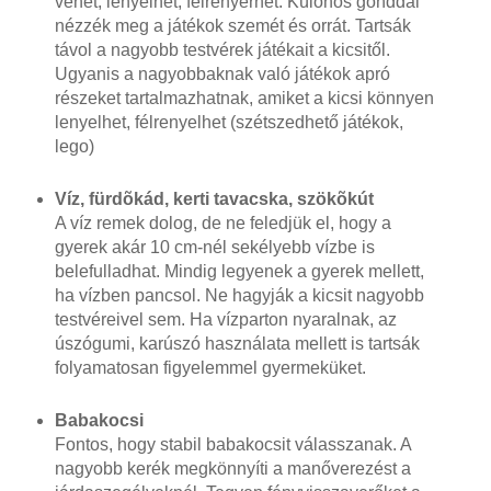
vehet, lenyelhet, félrenyerhet. Különös gonddal
nézzék meg a játékok szemét és orrát. Tartsák
távol a nagyobb testvérek játékait a kicsitől.
Ugyanis a nagyobbaknak való játékok apró
részeket tartalmazhatnak, amiket a kicsi könnyen
lenyelhet, félrenyelhet (szétszedhető játékok,
lego)
Víz, fürdõkád, kerti tavacska, szökõkút
A víz remek dolog, de ne feledjük el, hogy a
gyerek akár 10 cm-nél sekélyebb vízbe is
belefulladhat. Mindig legyenek a gyerek mellett,
ha vízben pancsol. Ne hagyják a kicsit nagyobb
testvéreivel sem. Ha vízparton nyaralnak, az
úszógumi, karúszó használata mellett is tartsák
folyamatosan figyelemmel gyermeküket.
Babakocsi
Fontos, hogy stabil babakocsit válasszanak. A
nagyobb kerék megkönnyíti a manőverezést a