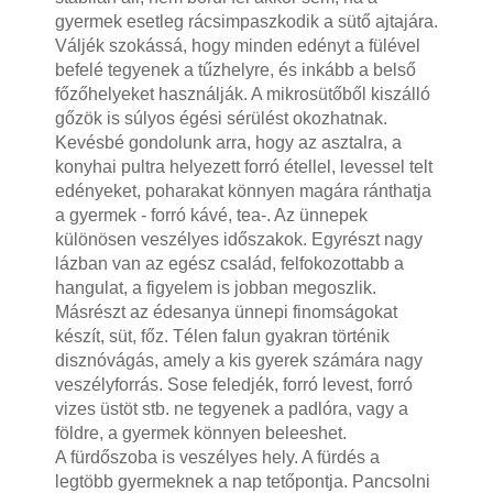
gyermek esetleg rácsimpaszkodik a sütő ajtajára.
Váljék szokássá, hogy minden edényt a fülével
befelé tegyenek a tűzhelyre, és inkább a belső
főzőhelyeket használják. A mikrosütőből kiszálló
gőzök is súlyos égési sérülést okozhatnak.
Kevésbé gondolunk arra, hogy az asztalra, a
konyhai pultra helyezett forró étellel, levessel telt
edényeket, poharakat könnyen magára ránthatja
a gyermek - forró kávé, tea-. Az ünnepek
különösen veszélyes időszakok. Egyrészt nagy
lázban van az egész család, felfokozottabb a
hangulat, a figyelem is jobban megoszlik.
Másrészt az édesanya ünnepi finomságokat
készít, süt, főz. Télen falun gyakran történik
disznóvágás, amely a kis gyerek számára nagy
veszélyforrás. Sose feledjék, forró levest, forró
vizes üstöt stb. ne tegyenek a padlóra, vagy a
földre, a gyermek könnyen beleeshet.
A fürdőszoba is veszélyes hely. A fürdés a
legtöbb gyermeknek a nap tetőpontja. Pancsolni