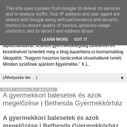
This site uses cookies from Google to deliver its services
Dr. Bauer Béla Ph.D.
and to analyze traffic. Your IP address and user-agent are
shared with Google along with performance and security
gyermekgyógyász
metrics to ensure quality of service, generate usage
statistics, and to detect and address abuse.
Dr. Bauer Béla Ph.D. gyermekgyógyász főorvos, 50 éves
LEARN MORE
GOT IT
tapasztalatával, számos gyermekbetegség tüneteivel és
kezelésével ismerteti meg a blog.bauerbela.ro kismamablog
látogatóit. "Nagyon hasznos tanácsokat olvashattunk ismét.
Minden szülőnek ajánlom figyelmébe." K.L.
▼
2019. május 3., péntek
A gyermekkori balesetek és azok
megelőzése | Bethesda Gyermekkórház
A gyermekkori balesetek és azok
megelőzése | Bethesda Gyermekkórház