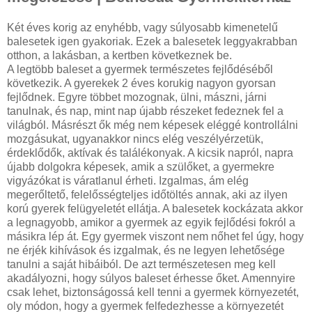
Két éves korig az enyhébb, vagy súlyosabb kimenetelű
balesetek igen gyakoriak. Ezek a balesetek leggyakrabban
otthon, a lakásban, a kertben következnek be.
A legtöbb baleset a gyermek természetes fejlődéséből
következik. A gyerekek 2 éves korukig nagyon gyorsan
fejlődnek. Egyre többet mozognak, ülni, mászni, járni
tanulnak, és nap, mint nap újabb részeket fedeznek fel a
világból. Másrészt ők még nem képesek eléggé kontrollálni
mozgásukat, ugyanakkor nincs elég veszélyérzetük,
érdeklődők, aktívak és találékonyak. A kicsik napról, napra
újabb dolgokra képesek, amik a szülőket, a gyermekre
vigyázókat is váratlanul érheti. Izgalmas, ám elég
megerőltető, felelősségteljes időtöltés annak, aki az ilyen
korú gyerek felügyeletét ellátja. A balesetek kockázata akkor
a legnagyobb, amikor a gyermek az egyik fejlődési fokról a
másikra lép át. Egy gyermek viszont nem nőhet fel úgy, hogy
ne érjék kihívások és izgalmak, és ne legyen lehetősége
tanulni a saját hibáiból. De azt természetesen meg kell
akadályozni, hogy súlyos baleset érhesse őket. Amennyire
csak lehet, biztonságossá kell tenni a gyermek környezetét,
oly módon, hogy a gyermek felfedezhesse a környezetét