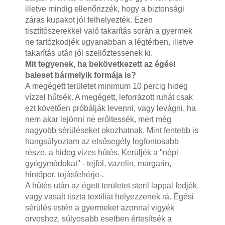
illetve mindig ellenőrizzék, hogy a biztonsági
záras kupakot jól felhelyezték. Ezen
tisztítószerekkel való takarítás során a gyermek
ne tartózkodjék ugyanabban a légtérben, illetve
takarítás után jól szellőztessenek ki.
Mit tegyenek, ha bekövetkezett az égési
baleset bármelyik formája is?
A megégett területet minimum 10 percig hideg
vízzel hűtsék. A megégett, leforrázott ruhát csak
ezt követően próbálják levenni, vagy levágni, ha
nem akar lejönni ne erőltessék, mert még
nagyobb sérüléseket okozhatnak. Mint fentebb is
hangsúlyoztam az elsősegély legfontosabb
része, a hideg vizes hűtés. Kerüljék a "népi
gyógymódokat" - tejföl, vazelin, margarin,
hintőpor, tojásfehérje-.
A hűtés után az égett területet steril lappal fedjék,
vagy vasalt tiszta textiliát helyezzenek rá. Égési
sérülés estén a gyermeket azonnal vigyék
orvoshoz, súlyosabb esetben értesítsék a