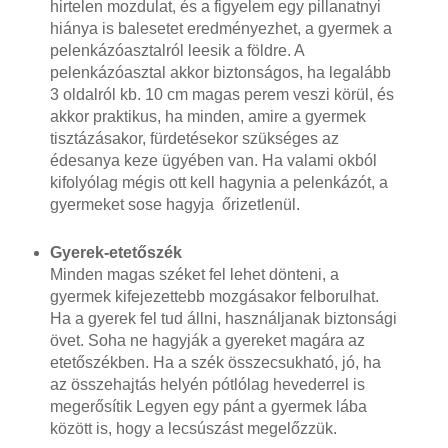
hirtelen mozdulat, és a figyelem egy pillanatnyi
hiánya is balesetet eredményezhet, a gyermek a
pelenkázóasztalról leesik a földre. A
pelenkázóasztal akkor biztonságos, ha legalább
3 oldalról kb. 10 cm magas perem veszi körül, és
akkor praktikus, ha minden, amire a gyermek
tisztázásakor, fürdetésekor szükséges az
édesanya keze ügyében van. Ha valami okból
kifolyólag mégis ott kell hagynia a pelenkázót, a
gyermeket sose hagyja őrizetlenül.
Gyerek-etetőszék
Minden magas széket fel lehet dönteni, a
gyermek kifejezettebb mozgásakor felborulhat.
Ha a gyerek fel tud állni, használjanak biztonsági
övet. Soha ne hagyják a gyereket magára az
etetőszékben. Ha a szék összecsukható, jó, ha
az összehajtás helyén pótlólag hevederrel is
megerősítik Legyen egy pánt a gyermek lába
között is, hogy a lecsúszást megelőzzük.