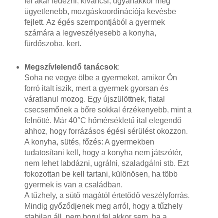
fel akar fedezni, kíváncsi, ugyanakkor még
ügyetlenebb, mozgáskoordinációja kevésbe
fejlett. Az égés szempontjából a gyermek
számára a legveszélyesebb a konyha,
fürdőszoba, kert.
Megszívlelendő tanácsok
:
Soha ne vegye ölbe a gyermeket, amikor Ön
forró italt iszik, mert a gyermek gyorsan és
váratlanul mozog. Egy újszülöttnek, fiatal
csecsemőnek a bőre sokkal érzékenyebb, mint a
felnőtté. Már 40°C hőmérsékletű ital elegendő
ahhoz, hogy forrázásos égési sérülést okozzon.
A konyha, sütés, főzés: A gyermekben
tudatosítani kell, hogy a konyha nem játszótér,
nem lehet labdázni, ugrálni, szaladgálni stb. Ezt
fokozottan be kell tartani, különösen, ha több
gyermek is van a családban.
A tűzhely, a sütő magától értetődő veszélyforrás.
Mindig győződjenek meg arról, hogy a tűzhely
stabilan áll, nem borul fel akkor sem, ha a