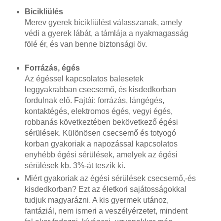
Bicikliülés
Merev gyerek bicikliülést válasszanak, amely
védi a gyerek lábát, a támlája a nyakmagasság
fölé ér, és van benne biztonsági öv.
Forrázás, égés
Az égéssel kapcsolatos balesetek
leggyakrabban csecsemő, és kisdedkorban
fordulnak elő. Fajtái: forrázás, lángégés,
kontaktégés, elektromos égés, vegyi égés,
robbanás következtében bekövetkező égési
sérülések. Különösen csecsemő és totyogó
korban gyakoriak a napozással kapcsolatos
enyhébb égési sérülések, amelyek az égési
sérülések kb. 3%-át teszik ki.
Miért gyakoriak az égési sérülések csecsemő,-és
kisdedkorban? Ezt az életkori sajátosságokkal
tudjuk magyarázni. A kis gyermek utánoz,
fantáziál, nem ismeri a veszélyérzetet, mindent