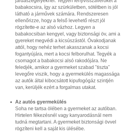
járdaszegélyeknél. Tegyen fényvisszaverőket a
babakocsira, így az szürkületben, sötétben is jól
látható a járművek számára. Rendszeresen
ellenőrizze, hogy a felső levehető részt jól
rögzítette-e az alsó vázhoz. Legyen a
babakocsiban kengyel, vagy biztonsági öv, ami a
gyereket megvédi a kicsúszástól. Óvakodjanak
attól, hogy nehéz terhet akasszanak a kocsi
fogantyújára, mert a kocsi felborulhat. Tegyék a
csomagot a babakocsi alsó rakodójára. Ne
feledjék, amikor a gyermeket szabad "tiszta"
levegőre viszik, hogy a gyermekülés magassága
az autók által kibocsátott kipufogógáz szintjén
van, kerüljék ezért a forgalmas utakat.
Az autós gyermekülés
Soha ne tartsa ölében a gyermeket az autóban.
Hirtelen fékezésnél vagy kanyarodásnál nem
tudná megtartani. A gyermeket biztonsági övvel
rögzíteni kell a saját kis ülésébe.