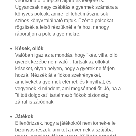
védőkorlátot a lépcső aljára és tetejére is.
Ugyancsak nagy csábítás a gyermek számára a
könyves polcok, amire fel lehet mászni, sok
színes könyv található rajtuk. Ezért a polcokat
rögzítsék a felső részüknél a falhoz, nehogy
ráboruljon a polc a gyermekre.
Kések, ollók
Valóban igaz az a mondás, hogy "kés, villa, olló
gyerek kezébe nem való". Tartsák az ollókat,
késeket, olyan helyen, hogy a gyerek ne férjen
hozzá. Nézzék át a fiókos szekrényeket,
amelyeket a gyermek elérhet, és kinyithat, és
vegyenek ki mindent, ami megsértheti őt. Jó, ha a
"tiltott dolgokat" tartalmazó fiókok biztonsági
zárral is záródnak.
Játékok
Ellenőrizzék, hogy a játékokról nem törnek-e le
bizonyos részek, amiket a gyermek a szájába