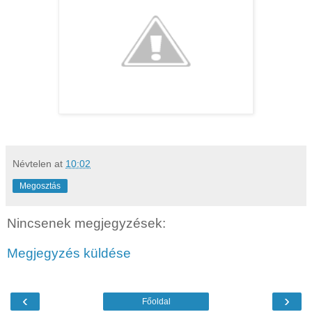
Névtelen
at
10:02
Megosztás
Nincsenek megjegyzések:
Megjegyzés küldése
‹
›
Főoldal