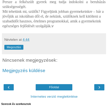
Persze a felkészült gyerek meg tudja indokolni a beruházás
szükségességét.
Mit tehetünk mi, szülők? Figyeljünk jobban gyermekeinkre – bár a
jövőjük az iskolában dől el, de nekünk, szülőknek kell kitölteni a
szabadidőt hasznos, értelmes programokkal, amik a gyermekeink
egészséges fejlődését szolgálják.
v
Névtelen
at
4:44
Megosztás
Nincsenek megjegyzések:
Megjegyzés küldése
‹
›
Főoldal
Internetes verzió megtekintése
Szerzok és szerkesztok