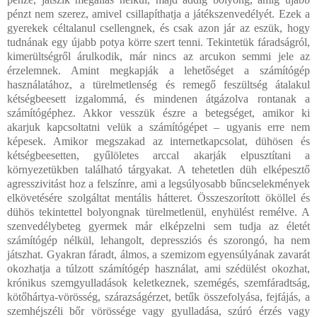
pénzt nem szerez, amivel csillapíthatja a játékszenvedélyét. Ezek a
gyerekek céltalanul csellengnek, és csak azon jár az eszük, hogy
tudnának egy újabb potya körre szert tenni. Tekintetük fáradságról,
kimerültségről árulkodik, már nincs az arcukon semmi jele az
érzelemnek. Amint megkapják a lehetőséget a számítógép
használatához, a türelmetlenség és remegő feszültség átalakul
kétségbeesett izgalommá, és mindenen átgázolva rontanak a
számítógéphez. Akkor vesszük észre a betegséget, amikor ki
akarjuk kapcsoltatni velük a számítógépet – ugyanis erre nem
képesek. Amikor megszakad az internetkapcsolat, dühösen és
kétségbeesetten, gyűlöletes arccal akarják elpusztítani a
környezetükben található tárgyakat. A tehetetlen düh elképesztő
agresszivitást hoz a felszínre, ami a legsúlyosabb bűncselekmények
elkövetésére szolgáltat mentális hátteret. Összeszorított ököllel és
dühös tekintettel bolyongnak türelmetlenül, enyhülést remélve. A
szenvedélybeteg gyermek már elképzelni sem tudja az életét
számítógép nélkül, lehangolt, depressziós és szorongó, ha nem
játszhat. Gyakran fáradt, álmos, a szemizom egyensúlyának zavarát
okozhatja a túlzott számítógép használat, ami szédülést okozhat,
krónikus szemgyulladások keletkeznek, szemégés, szemfáradtság,
kötőhártya-vörösség, szárazságérzet, betűk összefolyása, fejfájás, a
szemhéjszéli bőr vörössége vagy gyulladása, szúró érzés vagy