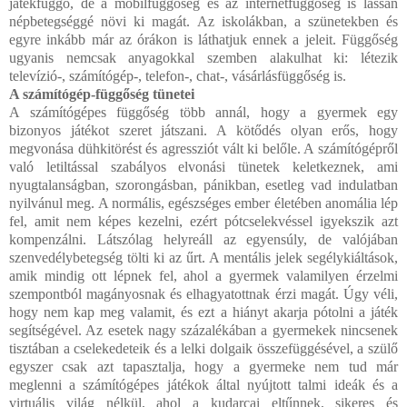
játékfüggő, de a mobilfüggőség és az internetfüggőség is lassan
népbetegséggé növi ki magát. Az iskolákban, a szünetekben és
egyre inkább már az órákon is láthatjuk ennek a jeleit. Függőség
ugyanis nemcsak anyagokkal szemben alakulhat ki: létezik
televízió-, számítógép-, telefon-, chat-, vásárlásfüggőség is.
A számítógép-függőség tünetei
A számítógépes függőség több annál, hogy a gyermek egy
bizonyos játékot szeret játszani. A kötődés olyan erős, hogy
megvonása dühkitörést és agressziót vált ki belőle. A számítógépről
való letiltással szabályos elvonási tünetek keletkeznek, ami
nyugtalanságban, szorongásban, pánikban, esetleg vad indulatban
nyilvánul meg. A normális, egészséges ember életében anomália lép
fel, amit nem képes kezelni, ezért pótcselekvéssel igyekszik azt
kompenzálni. Látszólag helyreáll az egyensúly, de valójában
szenvedélybetegség tölti ki az űrt. A mentális jelek segélykiáltások,
amik mindig ott lépnek fel, ahol a gyermek valamilyen érzelmi
szempontból magányosnak és elhagyatottnak érzi magát. Úgy véli,
hogy nem kap meg valamit, és ezt a hiányt akarja pótolni a játék
segítségével. Az esetek nagy százalékában a gyermekek nincsenek
tisztában a cselekedeteik és a lelki dolgaik összefüggésével, a szülő
egyszer csak azt tapasztalja, hogy a gyermeke nem tud már
meglenni a számítógépes játékok által nyújtott talmi ideák és a
virtuális világ nélkül, ahol a kudarcai eltűnnek, sikeres és