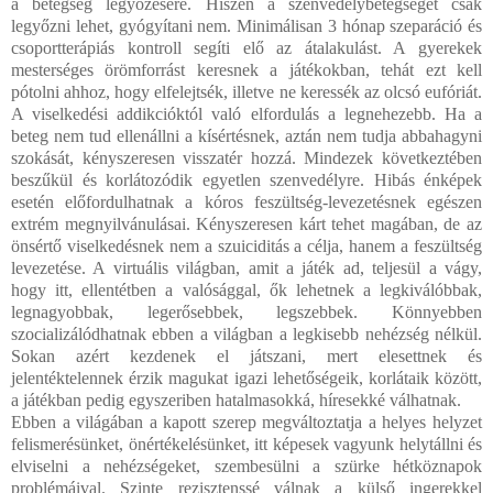
a betegség legyőzésére. Hiszen a szenvedélybetegséget csak
legyőzni lehet, gyógyítani nem. Minimálisan 3 hónap szeparáció és
csoportterápiás kontroll segíti elő az átalakulást. A gyerekek
mesterséges örömforrást keresnek a játékokban, tehát ezt kell
pótolni ahhoz, hogy elfelejtsék, illetve ne keressék az olcsó eufóriát.
A viselkedési addikcióktól való elfordulás a legnehezebb. Ha a
beteg nem tud ellenállni a kísértésnek, aztán nem tudja abbahagyni
szokását, kényszeresen visszatér hozzá. Mindezek következtében
beszűkül és korlátozódik egyetlen szenvedélyre. Hibás énképek
esetén előfordulhatnak a kóros feszültség-levezetésnek egészen
extrém megnyilvánulásai. Kényszeresen kárt tehet magában, de az
önsértő viselkedésnek nem a szuiciditás a célja, hanem a feszültség
levezetése. A virtuális világban, amit a játék ad, teljesül a vágy,
hogy itt, ellentétben a valósággal, ők lehetnek a legkiválóbbak,
legnagyobbak, legerősebbek, legszebbek. Könnyebben
szocializálódhatnak ebben a világban a legkisebb nehézség nélkül.
Sokan azért kezdenek el játszani, mert elesettnek és
jelentéktelennek érzik magukat igazi lehetőségeik, korlátaik között,
a játékban pedig egyszeriben hatalmasokká, híresekké válhatnak.
Ebben a világában a kapott szerep megváltoztatja a helyes helyzet
felismerésünket, önértékelésünket, itt képesek vagyunk helytállni és
elviselni a nehézségeket, szembesülni a szürke hétköznapok
problémáival. Szinte rezisztenssé válnak a külső ingerekkel