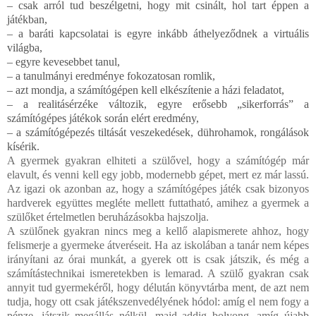
– csak arról tud beszélgetni, hogy mit csinált, hol tart éppen a
játékban,
– a baráti kapcsolatai is egyre inkább áthelyeződnek a virtuális
világba,
– egyre kevesebbet tanul,
– a tanulmányi eredménye fokozatosan romlik,
– azt mondja, a számítógépen kell elkészítenie a házi feladatot,
– a realitásérzéke változik, egyre erősebb „sikerforrás” a
számítógépes játékok során elért eredmény,
– a számítógépezés tiltását veszekedések, dührohamok, rongálások
kísérik.
A gyermek gyakran elhiteti a szülővel, hogy a számítógép már
elavult, és venni kell egy jobb, modernebb gépet, mert ez már lassú.
Az igazi ok azonban az, hogy a számítógépes játék csak bizonyos
hardverek együttes megléte mellett futtatható, amihez a gyermek a
szülőket értelmetlen beruházásokba hajszolja.
A szülőnek gyakran nincs meg a kellő alapismerete ahhoz, hogy
felismerje a gyermeke átveréseit. Ha az iskolában a tanár nem képes
irányítani az órai munkát, a gyerek ott is csak játszik, és még a
számítástechnikai ismeretekben is lemarad. A szülő gyakran csak
annyit tud gyermekéről, hogy délután könyvtárba ment, de azt nem
tudja, hogy ott csak játékszenvedélyének hódol: amíg el nem fogy a
pénze, játszik megállás nélkül, majd addig bolyong, amíg újabb