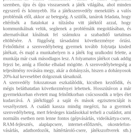
szemben, újra és újra visszaesnek a játék világába, ahol minden
egyszerű és könnyebb. Ha a játékszenvedély menekülés a valós
problémák elől, akkor az betegség. A szülők, tanárok feladata, hogy
eltérítsék a fiatalokat a túlzásba vitt játéktól azzal, hogy
kommunikálnak velük, segítenek a problémáik megoldásában, és
alternatívákat kínálnak fel számukra a szabadidő tartalmas
eltöltésére. A függőség társadalmi következménye óriási.
Felnőttként a szenvedélybeteg gyermek tovább folytatja kisded
játékait, és majd a munkahelyen is a játék fog uralkodni felette, a
munkája már csak másodlagos lesz. A folyamatos játékot csak addig
fejezi be, amíg a főnöke elhalad mögötte. A szenvedélybetegség a
teljesítmény rovására megy, akár a dohányzás, hiszen a dohányosok
20%-kal kevesebbet dolgoznak társaiknál.
A szenvedély fokozatosan eszkalálódik, kicsiben kezdődik, és
mégis beláthatatlan következményei lehetnek. Hosszútávon a már
gyermekkorban elvetett mag felnőttkorban csúcsosodik a teljes élet
kudarcává. A játékfüggő a saját és mások egzisztenciáját is
veszélyezteti. A családi kassza mindig megérzi, ha a gyermek
szenvedélybeteg, mert felesleges kiadásokkal terheli a családot, ami
normális esetben nem lenne fontos (gépvásárlás, videókártya-csere,
RAM-fejlesztés, alaplapcsere, internet-előfizetés, okostelefon-
vásárlás, adathordozók, háttértároló-csere, játékszoftverek stb.)