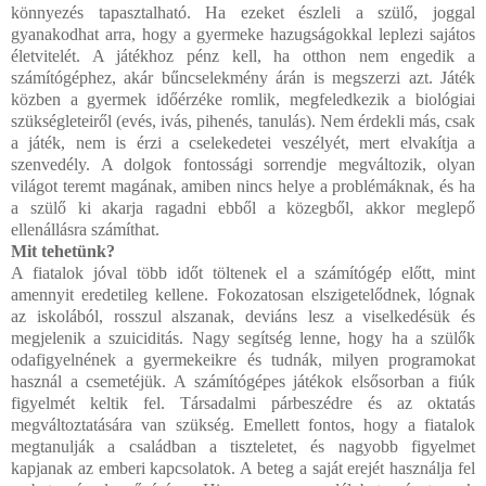
könnyezés tapasztalható. Ha ezeket észleli a szülő, joggal
gyanakodhat arra, hogy a gyermeke hazugságokkal leplezi sajátos
életvitelét. A játékhoz pénz kell, ha otthon nem engedik a
számítógéphez, akár bűncselekmény árán is megszerzi azt. Játék
közben a gyermek időérzéke romlik, megfeledkezik a biológiai
szükségleteiről (evés, ivás, pihenés, tanulás). Nem érdekli más, csak
a játék, nem is érzi a cselekedetei veszélyét, mert elvakítja a
szenvedély. A dolgok fontossági sorrendje megváltozik, olyan
világot teremt magának, amiben nincs helye a problémáknak, és ha
a szülő ki akarja ragadni ebből a közegből, akkor meglepő
ellenállásra számíthat.
Mit tehetünk?
A fiatalok jóval több időt töltenek el a számítógép előtt, mint
amennyit eredetileg kellene. Fokozatosan elszigetelődnek, lógnak
az iskolából, rosszul alszanak, deviáns lesz a viselkedésük és
megjelenik a szuiciditás. Nagy segítség lenne, hogy ha a szülők
odafigyelnének a gyermekeikre és tudnák, milyen programokat
használ a csemetéjük. A számítógépes játékok elsősorban a fiúk
figyelmét keltik fel. Társadalmi párbeszédre és az oktatás
megváltoztatására van szükség. Emellett fontos, hogy a fiatalok
megtanulják a családban a tiszteletet, és nagyobb figyelmet
kapjanak az emberi kapcsolatok. A beteg a saját erejét használja fel