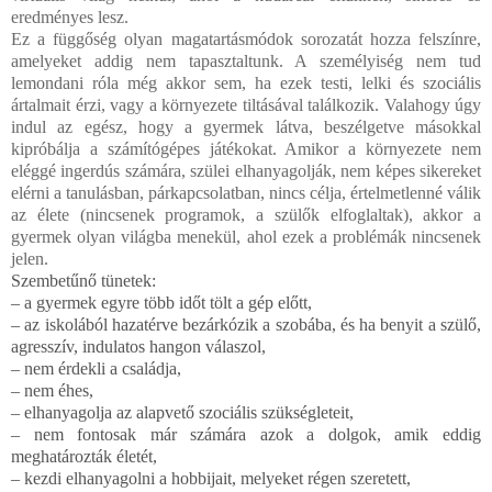
eredményes lesz.
Ez a függőség olyan magatartásmódok sorozatát hozza felszínre,
amelyeket addig nem tapasztaltunk. A személyiség nem tud
lemondani róla még akkor sem, ha ezek testi, lelki és szociális
ártalmait érzi, vagy a környezete tiltásával találkozik. Valahogy úgy
indul az egész, hogy a gyermek látva, beszélgetve másokkal
kipróbálja a számítógépes játékokat. Amikor a környezete nem
eléggé ingerdús számára, szülei elhanyagolják, nem képes sikereket
elérni a tanulásban, párkapcsolatban, nincs célja, értelmetlenné válik
az élete (nincsenek programok, a szülők elfoglaltak), akkor a
gyermek olyan világba menekül, ahol ezek a problémák nincsenek
jelen.
Szembetűnő tünetek:
– a gyermek egyre több időt tölt a gép előtt,
– az iskolából hazatérve bezárkózik a szobába, és ha benyit a szülő,
agresszív, indulatos hangon válaszol,
– nem érdekli a családja,
– nem éhes,
– elhanyagolja az alapvető szociális szükségleteit,
– nem fontosak már számára azok a dolgok, amik eddig
meghatározták életét,
– kezdi elhanyagolni a hobbijait, melyeket régen szeretett,