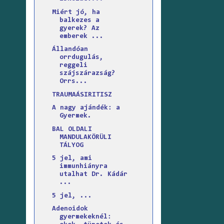
Miért jó, ha
balkezes a
gyerek? Az
emberek ...
Állandóan
orrdugulás,
reggeli
szájszárazság?
Orrs...
TRAUMAÁSIRITISZ
A nagy ajándék: a
Gyermek.
BAL OLDALI
MANDULAKÖRÜLI
TÁLYOG
5 jel, ami
immunhiányra
utalhat Dr. Kádár
...
5 jel, ...
Adenoidok
gyermekeknél: