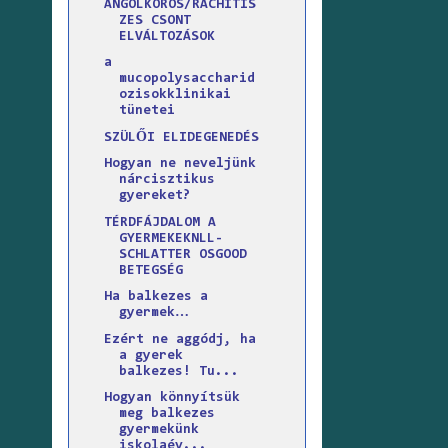
ANGOLKOROS/RACHITIS
ZES CSONT
ELVÁLTOZÁSOK
a
mucopolysaccharid
ozisokklinikai
tünetei
SZÜLŐI ELIDEGENEDÉS
Hogyan ne neveljünk
nárcisztikus
gyereket?
TÉRDFÁJDALOM A
GYERMEKEKNLL-
SCHLATTER OSGOOD
BETEGSÉG
Ha balkezes a
gyermek…
Ezért ne aggódj, ha
a gyerek
balkezes! Tu...
Hogyan könnyítsük
meg balkezes
gyermekünk
iskolaév...