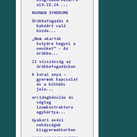
blog.bauerbela.ro
o19.IX.24 ...
NOONAN SYNDROME
Örökbefogadás A
babáért való
küzde...
„Nem akarták
kutyára hagyni a
nevüket” – Az
örökbe...
22 visszásság az
örökbefogadásban
A korai anya –
gyermek kapcsolat
és a kötődés
jele...
arcidegbénulás és
végtag
izomkontraktura
agyhártya...
Gyakori evési
nehézségek
kisgyermekkorban