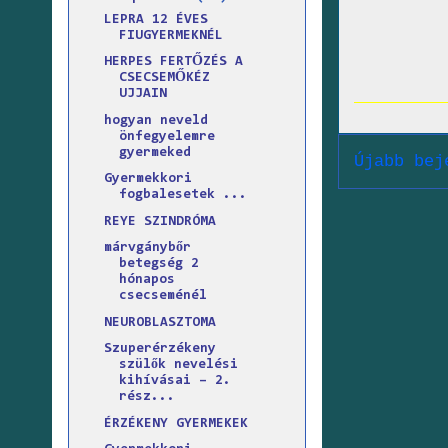
LEPRA 12 ÉVES
FIUGYERMEKNÉL
HERPES FERTŐZÉS A
CSECSEMŐKÉZ
UJJAIN
hogyan neveld
önfegyelemre
gyermeked
Újabb bej
Gyermekkori
fogbalesetek ...
REYE SZINDRÓMA
márvgánybőr
betegség 2
hónapos
csecseménél
NEUROBLASZTOMA
Szuperérzékeny
szülők nevelési
kihívásai – 2.
rész...
ÉRZÉKENY GYERMEKEK