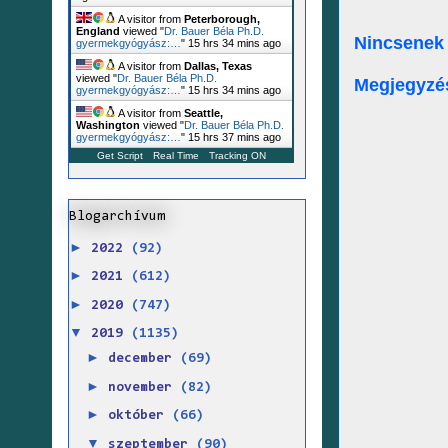
A visitor from
Peterborough,
England
viewed "
Dr. Bauer Béla Ph.D.
Nincsenek
gyermekgyógyász:…
"
15 hrs 34 mins ago
A visitor from
Dallas, Texas
viewed "
Dr. Bauer Béla Ph.D.
Megjegyzé
gyermekgyógyász:…
"
15 hrs 34 mins ago
A visitor from
Seattle,
Washington
viewed "
Dr. Bauer Béla Ph.D.
gyermekgyógyász:…
"
15 hrs 37 mins ago
Get Script
Real Time
Tracking ON
Blogarchívum
►
2022
(92)
►
2021
(612)
►
2020
(747)
▼
2019
(1135)
►
december
(69)
►
november
(82)
►
október
(66)
▼
szeptember
(90)