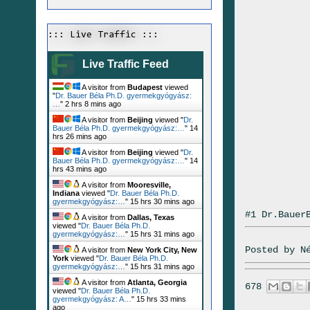
::: Live Traffic :::
Live Traffic Feed
A visitor from
Budapest
viewed
"
Dr. Bauer Béla Ph.D. gyermekgyógyász:
…
"
2 hrs 8 mins ago
A visitor from
Beijing
viewed "
Dr.
Bauer Béla Ph.D. gyermekgyógyász:…
"
14
hrs 26 mins ago
A visitor from
Beijing
viewed "
Dr.
Bauer Béla Ph.D. gyermekgyógyász:…
"
14
hrs 43 mins ago
A visitor from
Mooresville,
Indiana
viewed "
Dr. Bauer Béla Ph.D.
gyermekgyógyász:…
"
15 hrs 30 mins ago
#1 Dr.Bauer
A visitor from
Dallas, Texas
viewed "
Dr. Bauer Béla Ph.D.
gyermekgyógyász:…
"
15 hrs 31 mins ago
Posted by
N
A visitor from
New York City, New
York
viewed "
Dr. Bauer Béla Ph.D.
gyermekgyógyász:…
"
15 hrs 31 mins ago
A visitor from
Atlanta, Georgia
678
viewed "
Dr. Bauer Béla Ph.D.
gyermekgyógyász: A…
"
15 hrs 33 mins
ago