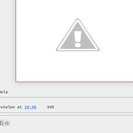
Bela
évtelen
at
19:48
345