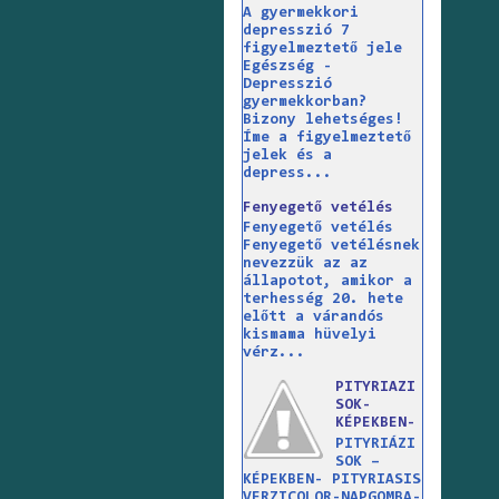
A gyermekkori
depresszió 7
figyelmeztető jele
Egészség -
Depresszió
gyermekkorban?
Bizony lehetséges!
Íme a figyelmeztető
jelek és a
depress...
Fenyegető vetélés
Fenyegető vetélés
Fenyegető vetélésnek
nevezzük az az
állapotot, amikor a
terhesség 20. hete
előtt a várandós
kismama hüvelyi
vérz...
PITYRIAZI
SOK-
KÉPEKBEN-
PITYRIÁZI
SOK –
KÉPEKBEN- PITYRIASIS
VERZICOLOR-NAPGOMBA-