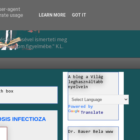
user-agent
erate usage
LEARN MORE
GOT IT
és kezelésével ismerteti meg
k ajánlom figyelmébe." K.L.
A blog a Világ
leghasználtabb
nyelvein
ch box
Powered by
Translate
IS INFECTIOZA
Dr. Bauer Bela www