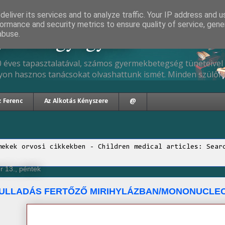
eliver its services and to analyze traffic. Your IP address and 
ormance and security metrics to ensure quality of service, gen
gyermekgyógyász
abuse.
 éves tapasztalatával, számos gyermekbetegség tüneteivel 
yon hasznos tanácsokat olvashattunk ismét. Minden szülőne
z Ferenc
Az Alkotás Kényszere
@
mekek orvosi cikkekben - Children medical articles: Sear
 13., péntek
LLADÁS FERTŐZŐ MIRIHYLÁZBAN/MONONUCLEOS