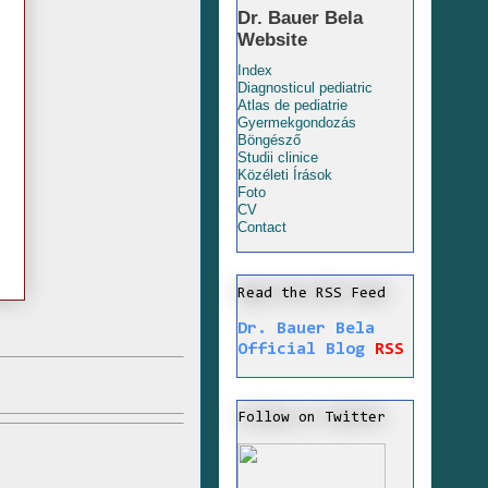
Dr. Bauer Bela
Website
Index
Diagnosticul pediatric
Atlas de pediatrie
Gyermekgondozás
Böngésző
Studii clinice
Közéleti Írások
Foto
CV
Contact
Read the RSS Feed
Dr. Bauer Bela
Official Blog
RSS
Follow on Twitter