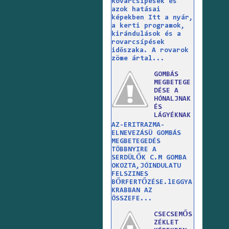
Rovarcsípések és
azok hatásai
képekben Itt a nyár,
a kerti programok,
kirándulások és a
rovarcsípések
időszaka. A rovarok
zöme ártal...
GOMBÁS
MEGBETEGE
DÉSE A
HÓNALJNAK
ÉS
LÁGYÉKNAK
AZ-ERITRAZMA-
ELNEVEZÁSÜ GOMBÁS
MEGBETEGEDÉS
TÖBBNYIRE A
SERDÜLŐK C.M GOMBA
OKOZTA,JÓINDULATU
FELSZINES
BŐRFERTŐZÉSE.lEGGYA
KRABBAN AZ
ÖSSZEFE...
CSECSEMŐS
ZÉKLET