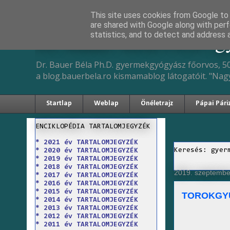
This site uses cookies from Google to d
are shared with Google along with perf
Dr. Bauer Béla Ph.D. 
statistics, and to detect and address 
Dr. Bauer Béla Ph.D. gyermekgyógyász főorvos, 50
a blog.bauerbela.ro kismamablog látogatóit. "Nag
Startlap
Weblap
Önéletrajz
Pápai Pári
ENCIKLOPÉDIA TARTALOMJEGYZÉK
* 2021 év TARTALOMJEGYZÉK
Keresés: gyer
* 2020 év TARTALOMJEGYZÉK
* 2019 év TARTALOMJEGYZÉK
* 2018 év TARTALOMJEGYZÉK
2019. szeptember
* 2017 év TARTALOMJEGYZÉK
* 2016 év TARTALOMJEGYZÉK
* 2015 év TARTALOMJEGYZÉK
TOROKGYU
* 2014 év TARTALOMJEGYZÉK
* 2013 év TARTALOMJEGYZÉK
* 2012 év TARTALOMJEGYZÉK
* 2011 év TARTALOMJEGYZÉK