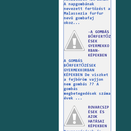
A napgombának
nevezett fertőzést a
Malassezia furfur
nevű gombafaj
okoz...
-A GOMBÁS
BŐRFERTŐZ
ÉSEK
GYERMEKKO
RBAN-
KÉPEKBEN
A GOMBÁS
BŐRFERTŐZÉSEK
GYERMEKKORBAN
KÉPEKBEN De viszket
a fejbőröm vajjon
nem gombás ?? A
gombás
megbetegedések száma
évek ...
ROVARCSIP
ÉSEK ÉS
AZOK
HATÁSAI
KÉPEKBEN