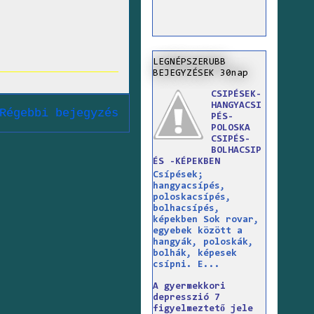
LEGNÉPSZERUBB
BEJEGYZÉSEK 30nap
CSIPÉSEK-
HANGYACSI
Régebbi bejegyzés
PÉS-
POLOSKA
CSIPÉS-
BOLHACSIP
ÉS -KÉPEKBEN
Csípések;
hangyacsípés,
poloskacsípés,
bolhacsípés,
képekben Sok rovar,
egyebek között a
hangyák, poloskák,
bolhák, képesek
csípni. E...
A gyermekkori
depresszió 7
figyelmeztető jele