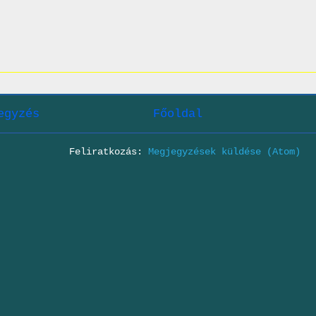
egyzés
Főoldal
Feliratkozás:
Megjegyzések küldése (Atom)