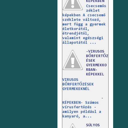
KÉPEKBEN
Csecsemős
zéklet
képekben A csecsemő
széklete változó,
mert függ a gyermek
életkorától,
étrendjétől,
valamint egészségi
állapotától ...
-VIRUSOS
BŐRFERTŐZ
ÉSEK
GYERMEKKO
RBAN-
KÉPEKKEL
VIRUSOS
BŐRFERTŐZÉSEK
GYERMEKEKNÉL
-
KÉPEKBEN- Számos
vírusfertőzés -
amilyen például a
kanyaró, a...
SÚLYOS