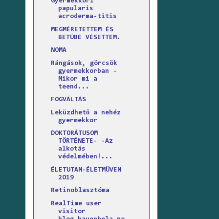
Gyermekkori
papularis
acroderma-titis
MEGMÉRETETTEM ÉS
BETÜBE VÉSETTEM.
NOMA
Rángások, görcsök
gyermekkorban -
Mikor mi a
teend...
FOGVÁLTÁS
Leküzdhető a nehéz
gyermekkor
DOKTORÁTUSOM
TÖRTÉNETE- -Az
alkotás
védelmében!...
ÉLETUTAM-ÉLETMÜVEM
2O19
Retinoblasztóma
RealTime user
visitor