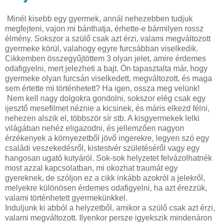
Minél kisebb egy gyermek, annál nehezebben tudjuk
megfejteni, vajon mi bánthatja, érhette-e bármilyen rossz
élmény. Sokszor a szülő csak azt érzi, valami megváltozott
gyermeke körül, valahogy egyre furcsábban viselkedik.
Cikkemben összegyűjtöttem 3 olyan jelet, amire érdemes
odafigyelni, mert jelezheti a bajt. Ön tapasztalta már, hogy
gyermeke olyan furcsán viselkedett, megváltozott, és maga
sem értette mi történhetett? Ha igen, ossza meg velünk!
Nem kell nagy dolgokra gondolni, sokszor elég csak egy
ijesztő mesefilmet néznie a kicsinek, és máris elkezd félni,
nehezen alszik el, többször sír stb. A kisgyermekek lelki
világában nehéz eligazodni, és jellemzően nagyon
érzékenyek a környezetből jövő ingerekre, legyen szó egy
családi veszekedésről, kistestvér születéséről vagy egy
hangosan ugató kutyáról. Sok-sok helyzetet felvázolhatnék
most azzal kapcsolatban, mi okozhat traumát egy
gyereknek, de szóljon ez a cikk inkább azokról a jelekről,
melyekre különösen érdemes odafigyelni, ha azt érezzük,
valami történhetett gyermekünkkel.
Induljunk ki abból a helyzetből, amikor a szülő csak azt érzi,
valami megváltozott. Ilyenkor persze igyekszik mindenáron