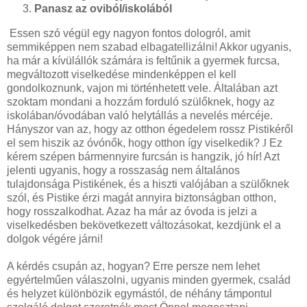
Panasz az oviból/iskolából
Essen szó végül egy nagyon fontos dologról, amit
semmiképpen nem szabad elbagatellizálni! Akkor ugyanis,
ha már a kívülállók számára is feltűnik a gyermek furcsa,
megváltozott viselkedése mindenképpen el kell
gondolkoznunk, vajon mi történhetett vele. Általában azt
szoktam mondani a hozzám forduló szülőknek, hogy az
iskolában/óvodában való helytállás a nevelés mércéje.
Hányszor van az, hogy az otthon égedelem rossz Pistikéről
el sem hiszik az óvónők, hogy otthon így viselkedik?
J
Ez
kérem szépen bármennyire furcsán is hangzik, jó hír! Azt
jelenti ugyanis, hogy a rosszaság nem általános
tulajdonsága Pistikének, és a hiszti valójában a szülőknek
szól, és Pistike érzi magát annyira biztonságban otthon,
hogy rosszalkodhat. Azaz ha már az óvoda is jelzi a
viselkedésben bekövetkezett változásokat, kezdjünk el a
dolgok végére járni!
A kérdés csupán az, hogyan? Erre persze nem lehet
egyértelműen válaszolni, ugyanis minden gyermek, család
és helyzet különbözik egymástól, de néhány támpontul