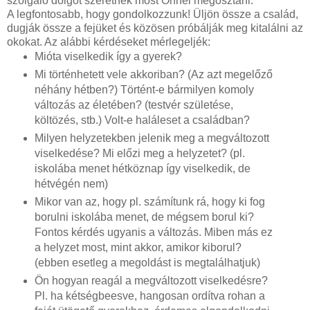
szolgáló dolgot szeretnék most Önnel megosztani.
A legfontosabb, hogy gondolkozzunk! Üljön össze a család,
dugják össze a fejüket és közösen próbálják meg kitalálni az
okokat. Az alábbi kérdéseket mérlegeljék:
Mióta viselkedik így a gyerek?
Mi történhetett vele akkoriban? (Az azt megelőző
néhány hétben?) Történt-e bármilyen komoly
változás az életében? (testvér születése,
költözés, stb.) Volt-e haláleset a családban?
Milyen helyzetekben jelenik meg a megváltozott
viselkedése? Mi előzi meg a helyzetet? (pl.
iskolába menet hétköznap így viselkedik, de
hétvégén nem)
Mikor van az, hogy pl. számítunk rá, hogy ki fog
borulni iskolába menet, de mégsem borul ki?
Fontos kérdés ugyanis a változás. Miben más ez
a helyzet most, mint akkor, amikor kiborul?
(ebben esetleg a megoldást is megtalálhatjuk)
Ön hogyan reagál a megváltozott viselkedésre?
Pl. ha kétségbeesve, hangosan ordítva rohan a