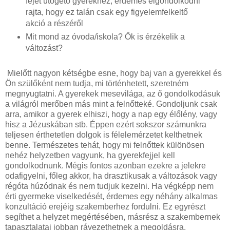
fejét ütögető gyerekhez, érdemes elgondolkodni
rajta, hogy ez talán csak egy figyelemfelkeltő
akció a részéről
Mit mond az óvoda/iskola? Ők is érzékelik a
változást?
Mielőtt nagyon kétségbe esne, hogy baj van a gyerekkel és
Ön szülőként nem tudja, mi történhetett, szeretném
megnyugtatni. A gyerekek mesevilága, az ő gondolkodásuk
a világról merőben más mint a felnőtteké. Gondoljunk csak
arra, amikor a gyerek elhiszi, hogy a nap egy élőlény, vagy
hisz a Jézuskában stb. Éppen ezért sokszor számunkra
teljesen érthetetlen dolgok is félelemérzetet kelthetnek
benne. Természetes tehát, hogy mi felnőttek különösen
nehéz helyzetben vagyunk, ha gyerekfejjel kell
gondolkodnunk. Mégis fontos azonban ezekre a jelekre
odafigyelni, főleg akkor, ha drasztikusak a változások vagy
régóta húzódnak és nem tudjuk kezelni. Ha végképp nem
érti gyermeke viselkedését, érdemes egy néhány alkalmas
konzultáció erejéig szakemberhez fordulni. Ez egyrészt
segíthet a helyzet megértésében, másrész a szakembernek
tapasztalatai jobban rávezethetnek a megoldásra.