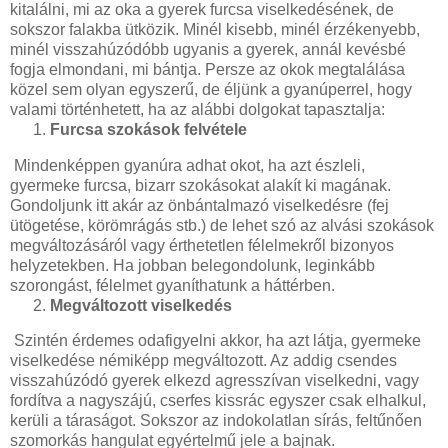
kitalálni, mi az oka a gyerek furcsa viselkedésének, de
sokszor falakba ütközik. Minél kisebb, minél érzékenyebb,
minél visszahúzódóbb ugyanis a gyerek, annál kevésbé
fogja elmondani, mi bántja. Persze az okok megtalálása
közel sem olyan egyszerű, de éljünk a gyanúperrel, hogy
valami történhetett, ha az alábbi dolgokat tapasztalja:
Furcsa szokások felvétele
Mindenképpen gyanúra adhat okot, ha azt észleli,
gyermeke furcsa, bizarr szokásokat alakít ki magának.
Gondoljunk itt akár az önbántalmazó viselkedésre (fej
ütögetése, körömrágás stb.) de lehet szó az alvási szokások
megváltozásáról vagy érthetetlen félelmekről bizonyos
helyzetekben. Ha jobban belegondolunk, leginkább
szorongást, félelmet gyaníthatunk a háttérben.
Megváltozott viselkedés
Szintén érdemes odafigyelni akkor, ha azt látja, gyermeke
viselkedése némiképp megváltozott. Az addig csendes
visszahúzódó gyerek elkezd agresszívan viselkedni, vagy
fordítva a nagyszájú, cserfes kissrác egyszer csak elhalkul,
kerüli a táraságot. Sokszor az indokolatlan sírás, feltűnően
szomorkás hangulat egyértelmű jele a bajnak.