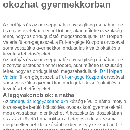
okozhat gyermekkorban
Az orrfújás és az orrcsepp hatékony segítség náthában, de
bizonyos esetekben ennél többre, akár műtétre is szükség
lehet, hogy az orrdugulástól megszabaduljunk. Dr. Holpert
Valéria fül-orr-gégésszel, a Fül-orr-gége Központ orvosával
sorra vesszük a gyermekkori orrdugulás kiváltó okait és a
kezelési lehetőségeket.
Az orrfújás és az orrcsepp hatékony segítség náthában, de
bizonyos esetekben ennél többre, akár műtétre is szükség
lehet, hogy az orrdugulástól megszabaduljunk.
Dr. Holpert
Valéria
fül-orr-gégésszel, a
Fül-orr-gége Központ
orvosával
sorra vesszük a gyermekkori orrdugulás kiváltó okait és a
kezelési lehetőségeket.
A leggyakoribb ok: a nátha
Az
orrdugulás leggyakoribb oka
kétség kívül a nátha, mely a
közösségbe kerülő bölcsődés, óvodás korú gyermekeknél
még gyakrabban jelentkezhet. A beszoktatás időszakában
és az azt követő hónapokban a betegeskedések száma
megemelkedhet, de a későbbiekben is egy szezonban 6-7