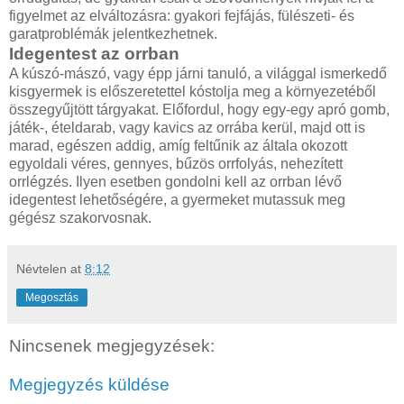
figyelmet az elváltozásra: gyakori fejfájás, fülészeti- és
garatproblémák jelentkezhetnek.
Idegentest az orrban
A kúszó-mászó, vagy épp járni tanuló, a világgal ismerkedő
kisgyermek is előszeretettel kóstolja meg a környezetéből
összegyűjtött tárgyakat. Előfordul, hogy egy-egy apró gomb,
játék-, ételdarab, vagy kavics az orrába kerül, majd ott is
marad, egészen addig, amíg feltűnik az általa okozott
egyoldali véres, gennyes, bűzös orrfolyás, nehezített
orrlégzés. Ilyen esetben gondolni kell az orrban lévő
idegentest lehetőségére, a gyermeket mutassuk meg
gégész szakorvosnak.
Névtelen
at
8:12
Megosztás
Nincsenek megjegyzések:
Megjegyzés küldése