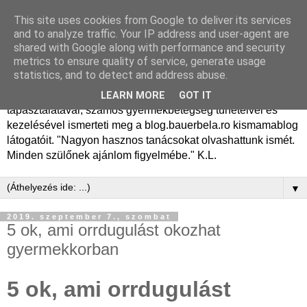
This site uses cookies from Google to deliver its services
Dr. Bauer Béla Ph.D.
and to analyze traffic. Your IP address and user-agent are
shared with Google along with performance and security
gyermekgyógyász
metrics to ensure quality of service, generate usage
statistics, and to detect and address abuse.
Dr. Bauer Béla Ph.D. gyermekgyógyász főorvos, 50 éves
LEARN MORE
GOT IT
tapasztalatával, számos gyermekbetegség tüneteivel és
kezelésével ismerteti meg a blog.bauerbela.ro kismamablog
látogatóit. "Nagyon hasznos tanácsokat olvashattunk ismét.
Minden szülőnek ajánlom figyelmébe." K.L.
▼
2019. szeptember 7., szombat
5 ok, ami orrdugulást okozhat
gyermekkorban
5 ok, ami orrdugulást