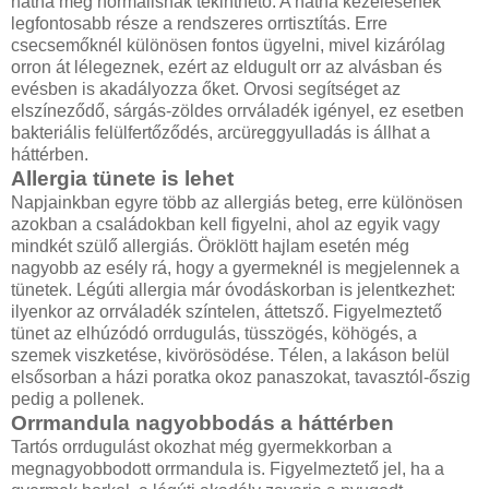
nátha még normálisnak tekinthető. A nátha kezelésének
legfontosabb része a rendszeres orrtisztítás. Erre
csecsemőknél különösen fontos ügyelni, mivel kizárólag
orron át lélegeznek, ezért az eldugult orr az alvásban és
evésben is akadályozza őket. Orvosi segítséget az
elszíneződő, sárgás-zöldes orrváladék igényel, ez esetben
bakteriális felülfertőződés, arcüreggyulladás is állhat a
háttérben.
Allergia tünete is lehet
Napjainkban egyre több az allergiás beteg, erre különösen
azokban a családokban kell figyelni, ahol az egyik vagy
mindkét szülő allergiás. Öröklött hajlam esetén még
nagyobb az esély rá, hogy a gyermeknél is megjelennek a
tünetek. Légúti allergia már óvodáskorban is jelentkezhet:
ilyenkor az orrváladék színtelen, áttetsző. Figyelmeztető
tünet az elhúzódó orrdugulás, tüsszögés, köhögés, a
szemek viszketése, kivörösödése. Télen, a lakáson belül
elsősorban a házi poratka okoz panaszokat, tavasztól-őszig
pedig a pollenek.
Orrmandula nagyobbodás a háttérben
Tartós orrdugulást okozhat még gyermekkorban a
megnagyobbodott orrmandula is. Figyelmeztető jel, ha a