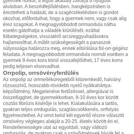
gyermek horkol, a légúti akadály zavarja a nyugodt
alvásban. A beszédfejlődésben, hangképzésben is
éreztetheti a hatását, de a szagérzékelésben is gondot
okozhat, előfordulhat, hogy a gyermek nem, vagy csak alig
érez szagokat. A megnagyobbodott orrmandula nátha
esetén gátolhatja a váladék kiürülését, ezáltal
fülbetegségekre, visszatérő arcüreggyulladásokra
hajlamosíthat. A műtét szükségességét a panaszok
súlyossága határozza meg, ennek elbírálása fül-orr-gégész
feladata. A megnagyobbodott orrmandula normál esetben a
gyermek 9 éves kora körül visszafejlődhet, 17 éves korra
pedig teljesen elsorvadhat.
Orrpolip, orrsövényferdülés
Az orrpolip az orrmelléküregekből kitüremkedő, halvány
rózsaszínű, hosszabb-rövidebb nyelű nyálkahártya-
képződmény. Megjelenése fertőzéssel, allergiával is
összefügghet, de gyermekkorban, 8-10 éves kor között
cisztás fibrózis kísérője is lehet. Kialakulására a tartós,
gyakran teljes orrdugulás, szagláscsökkenés, orrfolyás
figyelmeztethet. Az orrot belül két egyenlő részre választó
orrsövény végleges alakját a 20-25. életév között éri el.
Rendellenességre utal az egyoldali, vagy változó
orrdugulás, de gyakran csak a szövődmények hívják fel a